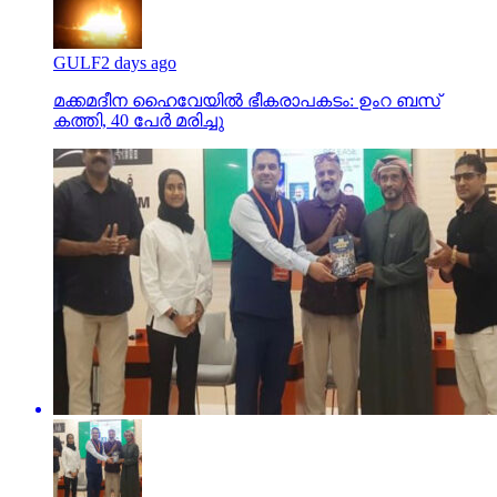
GULF
2 days ago
മക്കമദീന ഹൈവേയില്‍ ഭീകരാപകടം: ഉംറ ബസ്
കത്തി, 40 പേര്‍ മരിച്ചു
News
2 days ago