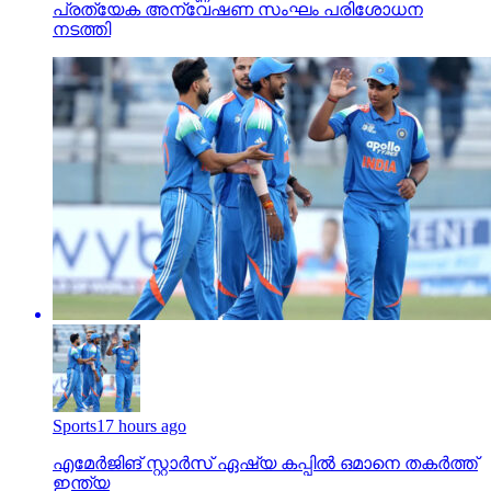
Sports
17 hours ago
എമേര്‍ജിങ് സ്റ്റാര്‍സ് ഏഷ്യ കപ്പില്‍ ഒമാനെ തകര്‍ത്ത്
ഇന്ത്യ