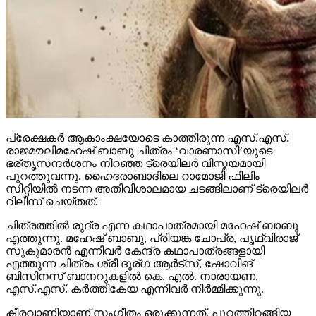
പ്രേക്ഷകര്‍ ആകാംക്ഷയോടെ കാത്തിരുന്ന എസ്.എസ്.
രാജമൗലിമഹേഷ് ബാബു ചിത്രം ‘വാരണാസി’യുടെ
ഭര്തൃസന്ദര്‍ശനം നിറഞ്ഞ ട്രെയിലര്‍ വിസ്മയമായി
പുറത്തുവന്നു. ഹൈദരാബാദിലെ റാമോജി ഫിലിം
സിറ്റിയില്‍ നടന്ന അതിവിശാലമായ ചടങ്ങിലാണ് ട്രെയിലര്‍
റിലീസ് ചെയ്തത്.
ചിത്രത്തില്‍ രുദ്ര എന്ന കഥാപാത്രമായി മഹേഷ് ബാബു
എത്തുന്നു. മഹേഷ് ബാബു, പ്രിയങ്ക ചോപ്ര, പൃഥ്വിരാജ്
സുകുമാരന്‍ എന്നിവര്‍ കേന്ദ്ര കഥാപാത്രങ്ങളായി
എത്തുന്ന ചിത്രം ശ്രീ ദുര്ഗ ആര്‍ട്‌സ്, ഷോവിങ്
ബിസിനസ് ബാനറുകളില്‍ കെ. എല്‍. നാരായണ,
എസ്.എസ്. കര്‍ത്തികേയ എന്നിവര്‍ നിര്‍മ്മിക്കുന്നു.
കീരവാണിയാണ് സംഗീതം ഒരുക്കുന്നത്. പുറത്തിറങ്ങിയ
മണിക്കൂറുകള്‍ക്കുള്ളില്‍ തന്നെ 5 മില്യണിലധികം