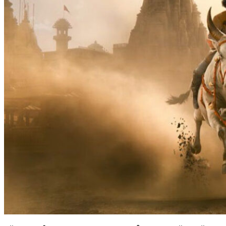
പ്രേക്ഷകർ ആകാംഷയോടെ കാത്തിരുന്ന എസ് എസ്
രാജമൗലി മഹേഷ് ബാബു ചിത്രം വാരാണാസിയുടെ