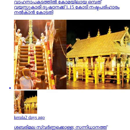
നല്‍കാന്‍ കോടതി
kerala
2 days ago
ശബരിമല സ്വര്‍ണ്ണക്കൊള്ള; സന്നിധാനത്ത്
പ്രത്യേക അന്വേഷണ സംഘം പരിശോധന
നടത്തി