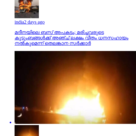
india
2 days ago
മദീനയിലെ ബസ് അപകടം; മരിച്ചവരുടെ
കുടുംബങ്ങള്‍ക്ക് അഞ്ച് ലക്ഷം വീതം ധനസഹായം
നല്‍കുമെന്ന് തെലങ്കാന സര്‍ക്കാര്‍