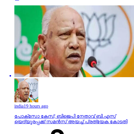
india
19 hours ago
പോക്‌സോ കേസ്; ബിജെപി നേതാവ് ബി.എസ്
യെദ്യൂരപ്പക്ക് സമന്‍സ് അയച്ച് പ്രത്യേക കോടതി