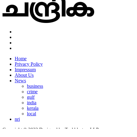
Home
Privacy Policy
Impressum
About Us
News
business
crime
gulf
india
kerala
local
nri
Copyright © 2022 Designed by Techblasters LLP