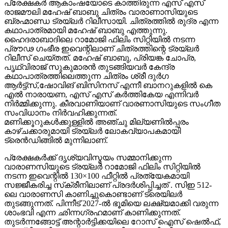
ബ്രഹ്മാണ്ഡ ട്രയ്ലർ റിലീസായി. ചിത്രത്തിൽ രുദ്ര എന്ന
കഥാപാത്രമായി മഹേഷ് ബാബു എത്തുന്നു.
ഹൈദരാബാദിലെ റാമോജി ഫിലിം സിറ്റിയിൽ നടന്ന
പ്രൗഢ ഗംഭീര ഇവെന്റിലാണ് ചിത്രത്തിന്റെ ട്രയ്ലർ
റിലീസ് ചെയ്തത്. മഹേഷ് ബാബു, പ്രിയങ്ക ചോപ്ര,
പൃഥ്വിരാജ് സുകുമാരൻ തുടങ്ങിയവർ കേന്ദ്ര
കഥാപാത്രത്തിലെത്തുന്ന ചിത്രം ശ്രീ ദുർഗ
ആർട്ട്സ്,ഷോവിങ് ബിസിനസ് എന്നീ ബാനറുകളിൽ കെ
എൽ നാരായണ, എസ് എസ് കർത്തികേയ എന്നിവർ
നിർമ്മിക്കുന്നു. കീരവാണിയാണ് വാരണാസിയുടെ സംഗീത
സംവിധാനം നിർവഹിക്കുന്നത്.
മണിക്കൂറുകൾക്കുള്ളിൽ അഞ്ചു മില്യണിൽപ്പരം
കാഴ്ചക്കാരുമായി ട്രയ്ലർ ലോകവ്യാപകമായി
ട്രെൻഡിങ്ങിൽ മുന്നിലാണ്.
പ്രേക്ഷകർക്ക് ദൃശ്യവിസ്മയം സമ്മാനിക്കുന്ന
വാരാണസിയുടെ ട്രയ്ലർ റാമോജി ഫിലിം സിറ്റിയിൽ
നടന്ന ഇവെന്റിൽ 130×100 ഫീറ്റിൽ പ്രത്യേകമായി
സജ്ജീകരിച്ച സ്‌ക്രീനിലാണ് പ്രദർശിപ്പിച്ചത് . സിഇ 512-
ലെ വാരാണസി കാണിച്ചുകൊണ്ടാണ് ട്രെയിലര്‍
തുടങ്ങുന്നത്. പിന്നീട് 2027-ല്‍ ഭൂമിയെ ലക്ഷ്യമാക്കി വരുന്ന
ശാംഭവി എന്ന ഛിന്നഗ്രഹമാണ് കാണിക്കുന്നത്.
തുടര്‍ന്നങ്ങോട്ട് അന്റാര്‍ട്ടിക്കയിലെ റോസ് ഐസ് ഷെല്‍ഫ്,
ആഫ്രിക്കയിലെ അംബോസെലി വനം, ബിസിഇ 7200-ലെ
ലങ്കാനഗരം, വാരാണസിയിലെ മണികര്‍ണികാ ഘട്ട്