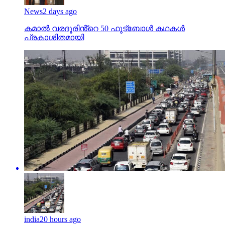
കമാൽ വരദൂരിൻ്റെ 50 ഫുട്ബോൾ കഥകൾ
പ്രകാശിതമായി
india
20 hours ago
പഴയ വാഹനങ്ങള്‍ക്ക് ഫിറ്റ്‌നസ് ടെസ്റ്റ് ഫീസ് 10 ഇരട്ടി;