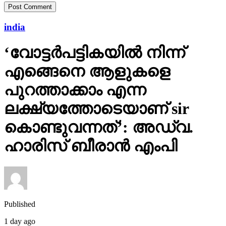
india
‘വോട്ടര്‍പട്ടികയില്‍ നിന്ന്
എങ്ങെനെ ആളുകളെ
പുറത്താക്കാം എന്ന
ലക്ഷ്യത്തോടെയാണ് sir
കൊണ്ടുവന്നത്’: അഡ്വ.
ഹാരിസ് ബീരാൻ എംപി
Published
1 day ago
on