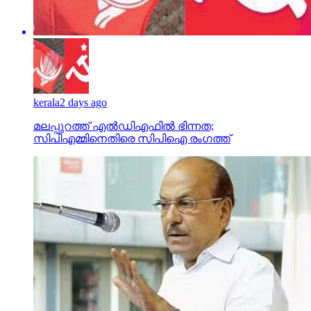
kerala
2 days ago
മലപ്പുറത്ത് എല്‍ഡിഎഫില്‍ ഭിന്നത;
സിപിഎമ്മിനെതിരെ സിപിഐ രംഗത്ത്