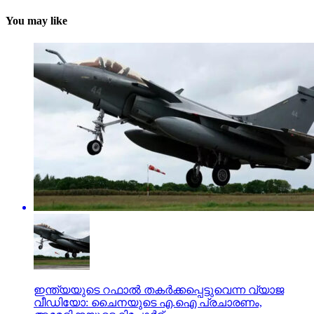
You may like
ഇന്ത്യയുടെ റഫാല്‍ തകര്‍ക്കപ്പെട്ടുവെന്ന വ്യാജ
വീഡിയോ: ചൈനയുടെ എ.ഐ പ്രചാരണം,