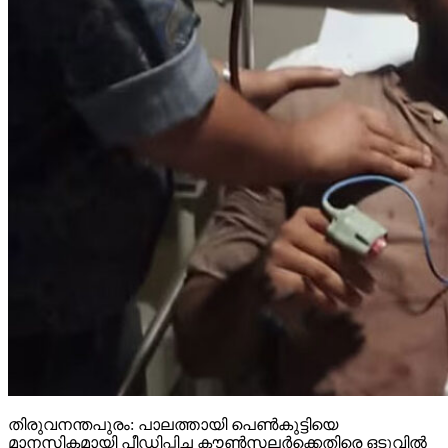
തിരുവനന്തപുരം: പാലത്തായി പെൺകുട്ടിയെ
മാനസികമായി പീഡിപ്പിച്ച കൗൺസലർക്കെതിരെ ഒടുവിൽ