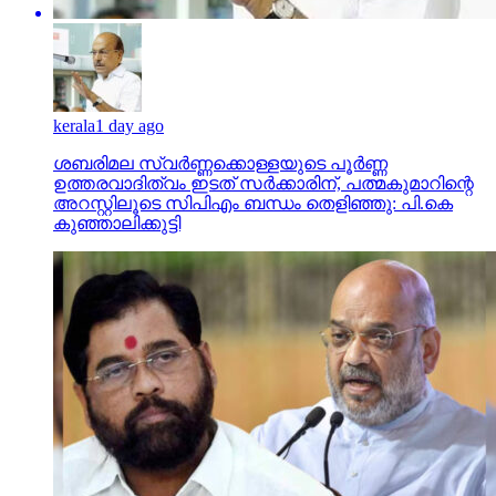
kerala
1 day ago
ശബരിമല സ്വര്‍ണ്ണക്കൊള്ളയുടെ പൂര്‍ണ്ണ
ഉത്തരവാദിത്വം ഇടത് സര്‍ക്കാരിന്, പത്മകുമാറിന്റെ
അറസ്റ്റിലൂടെ സിപിഎം ബന്ധം തെളിഞ്ഞു: പി.കെ
കുഞ്ഞാലിക്കുട്ടി