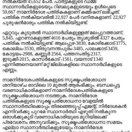
നല്‍കിയത് 45,652 പേര്‍. പാര്‍ട്ടികളുടെ ഡമ്മി
സ്ഥാനാര്‍ഥികളുടെയും റിബലുകളുടെയും ഉള്‍പ്പെടെ
59,667 നാമനിര്‍ദേശ പത്രികകളാണ് കമ്മിഷന് ലഭിച്ചത്.
പത്രിക നല്‍കിയവരില്‍ 22,927 പേര്‍ വനിതകളാണ്. 22,927
പുരുഷന്‍മാരും പത്രിക നല്‍കിയിട്ടുണ്ട്.
ഏറ്റവും കൂടുതല്‍ സ്ഥാനാര്‍ഥികളുള്ളത് മലപ്പുറത്താണ്,
5,845. എറണാകളുത്ത് 4616 പേരും തൃശൂരില്‍ 4327 പേരും
പത്രിക നല്‍കിയിട്ടുണ്ട്. ആലപ്പുഴ-3830, കോഴിക്കോട്-3775,
കൊല്ലം-3530, തിരുവനന്തപുരം-3485, പാലക്കാട്-3459,
കോട്ടയം-2988, കണ്ണൂര്‍ 2564, പത്തനംതിട്ട-2317,
ഇടുക്കി-2015, കാസര്‍കോട് -1561, വയനാട് 1340
എന്നിങ്ങനെയാണ് മറ്റ് ജില്ലകളിലെ സ്ഥാനാര്‍ഥികളുടെ
എണ്ണം.
നാമനിര്‍ദേശപത്രികകളുടെ സൂക്ഷ്മപരിശോധന
ശനിയാഴ്ച രാവിലെ 10 മുതല്‍ ആരംഭിക്കും. ബന്ധപ്പെട്ട
വരണാധികാരികളാണ് നാമനിര്‍ദേശപത്രികകളുടെ
സൂക്ഷ്മപരിശോധന നടത്തുക. നാമനിര്‍ദേശ
പത്രികകളുടെ സൂക്ഷ്മ പരിശോധനാ വേളയില്‍
സ്ഥാനാര്‍ത്ഥിക്കൊപ്പം തിരഞ്ഞെടുപ്പ് ഏജന്റ്, നിര്‍ദേശകന്‍
എന്നിവര്‍ക്കു പുറമേ സ്ഥാനാര്‍ത്ഥി എഴുതി നല്‍കുന്ന
ഒരാള്‍ക്കുകൂടി വരണാധികാരിയുടെ മുറിയിലേക്ക്
പ്രവേശനം അനുവദിക്കും. സൂക്ഷ്മപരിശോധനാ സമയം
എല്ലാ സ്ഥാനാര്‍ത്ഥികളുടേയും നാമനിര്‍ദേശ