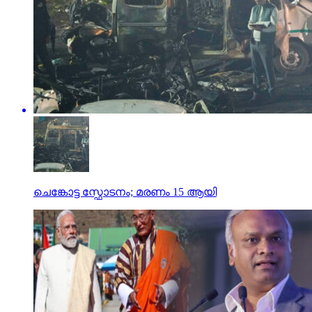
ചെങ്കോട്ട സ്ഫോടനം; മരണം 15 ആയി