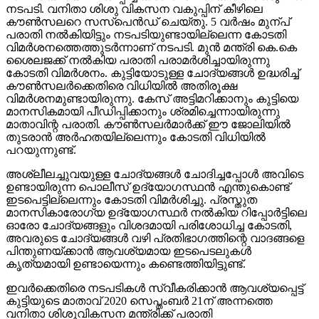
നടപടി. വനിതാ ശിശു വികസന വകുപ്പിന് കീഴിലെ
കൗൺസലറെ സസ്പെൻഡ് ചെയ്തു. 5 വർഷം മുന്പ്
പരാതി നൽകിയിട്ടും നടപടിയുണ്ടായില്ലെന്ന കോടതി
വിമർശനത്തെത്തുടർന്നാണ് നടപടി. മുൻ മന്ത്രി കെ.കെ
ശൈലജക്ക് നൽകിയ പരാതി പരാമർശിച്ചായിരുന്നു
കോടതി വിമർശനം. കുട്ടിയോടുള്ള ചോദ്യങ്ങൾ ഉദ്ധരിച്ച്
കൗൺസലർക്കെതിരെ വിധിയിൽ അതിരൂക്ഷ
വിമർശനമുണ്ടായിരുന്നു. കേസ് അട്ടിമറിക്കാനും കുട്ടിയെ
മാനസികമായി പീഡിപ്പിക്കാനും ശ്രമിച്ചെന്നായിരുന്നു
മാതാവിന്റ പരാതി. കൗൺസലർമാർക്ക് ഈ ജോലിയിൽ
തുടരാൻ അർഹതയില്ലെന്നും കോടതി വിധിയിൽ
പറയുന്നുണ്ട്.
അശ്ലീലച്ചുവയുള്ള ചോദ്യങ്ങൾ ചോദിച്ചപ്പോൾ അവിടെ
ഉണ്ടായിരുന്ന പൊലീസ് ഉദ്യോഗസ്ഥൻ എന്തുകൊണ്ട്
ഇടപെട്ടില്ലെന്നും കോടതി വിമർശിച്ചു. പ്രസ്തുത
മാനസികാരോഗ്യ ഉദ്യോഗസ്ഥർ നൽകിയ റിപ്പോർട്ടിലെ
ഓരോ ചോദ്യങ്ങളും വിശദമായി പരിശോധിച്ച കോടതി,
അവരുടെ ചോദ്യങ്ങൾ വഴി പ്രതിഭാഗത്തിന്റെ വാദങ്ങളെ
പിന്തുണയ്ക്കാൻ ആവശ്യമായ ഇടപെടലുകൾ
കൃത്യമായി ഉണ്ടായെന്നും കണ്ടെത്തിയിട്ടുണ്ട്.
ഇവർക്കെതിരെ നടപടികൾ സ്വീകരിക്കാൻ ആവശ്യപ്പെട്ട്
കുട്ടിയുടെ മാതാവ് 2020 സെപ്തംബർ 21ന് അന്നത്തെ
വനിതാ ശിശുവികസന മന്ത്രിക്ക് പരാതി