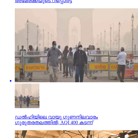
അമേരിക്കയുടെ റിപ്പോര്‍ട്ട്
ഡല്‍ഹിയിലെ വായു ഗുണനിലവാരം
ഗുരുതരതലത്തില്‍; AQI 400 കടന്ന്