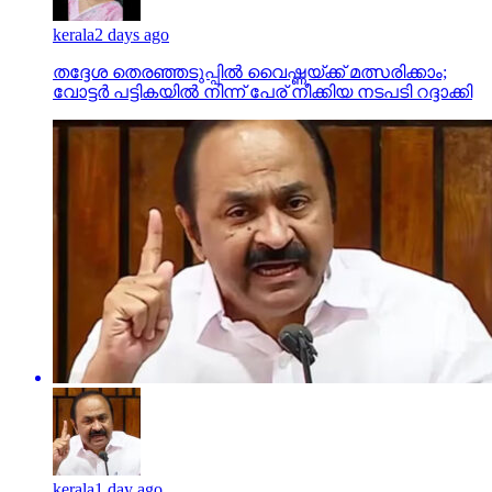
kerala
2 days ago
തദ്ദേശ തെരഞ്ഞടുപ്പില്‍ വൈഷ്ണയ്ക്ക് മത്സരിക്കാം;
വോട്ടര്‍ പട്ടികയില്‍ നിന്ന് പേര് നീക്കിയ നടപടി റദ്ദാക്കി
kerala
1 day ago