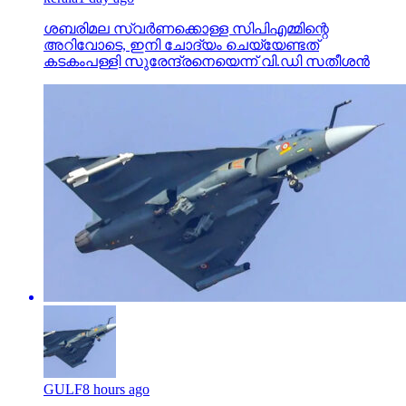
ശബരിമല സ്വര്‍ണക്കൊള്ള സിപിഎമ്മിന്റെ
അറിവോടെ, ഇനി ചോദ്യം ചെയ്യേണ്ടത്
കടകംപള്ളി സുരേന്ദ്രനെയെന്ന് വി.ഡി സതീശന്‍
GULF
8 hours ago