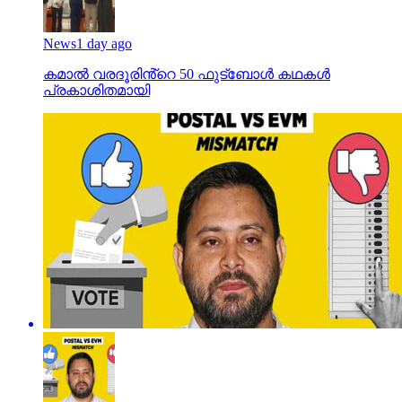
News
1 day ago
കമാൽ വരദൂരിൻ്റെ 50 ഫുട്ബോൾ കഥകൾ
പ്രകാശിതമായി