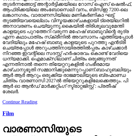
തുടര്‍ന്നങ്ങോട്ട് അന്റാര്‍ട്ടിക്കയിലെ റോസ് ഐസ് ഷെല്‍ഫ്,
ആഫ്രിക്കയിലെ അംബോസെലി വനം, ബിസിഇ 7200-ലെ
ലങ്കാനഗരം, വാരാണസിയിലെ മണികര്‍ണികാ ഘട്ട്
തുടങ്ങിയവയെല്ലാം വിസ്മയക്കാഴ്ചകളായി ട്രെയിലറില്‍
അനാവരണം ചെയ്യുന്നു.കൈയില്‍ ത്രിശൂലവുമേന്തി
കാളയുടെ പുറത്തേറി വരുന്ന മഹേഷ് ബാബുവിന്റെ രുദ്ര
എന്ന കഥാപാത്രം സ്‌ക്രീനിൽ അവസാനം എത്തിയപ്പോൾ
വേദിയിലും മഹേഷ് ബാബു കാളയുടെ പുറത്തു എൻട്രി
ചെയ്തപ്പോൾ അറുപത്തിനായിരത്തിൽപ്പരം കാഴ്ചക്കാർ
നിറഞ്ഞ ഇവന്റിലെ സദസ്സ് ഹർഷാരവം കൊണ്ട് വേദിയെ
ധന്യമാക്കി. ഐമാക്‌സിലാണ് ചിത്രം ഒരുങ്ങുന്നത്
എന്നതിനാല്‍ തന്നെ തിയേറ്ററുകളില്‍ ഗംഭീരമായ
കാഴ്ചാനുഭൂതി സമ്മാനിക്കുമെന്നുറപ്പാണ്.ബാഹുബലിയും
ആർ ആർ ആറും ഒരുക്കിയ രാജമൗലിയുടെ ബ്രഹ്മാണ്ഡ
ചിത്രം വാരണാസി 2027ൽ തിയേറ്ററുകളിലേക്കെത്തും. പി
ആർ ഓ ആൻഡ് മാർക്കറ്റിംഗ് സ്ട്രാറ്റജിസ്റ്റ് : പ്രതീഷ്
ശേഖർ.
Continue Reading
Film
വാരണാസിയുടെ