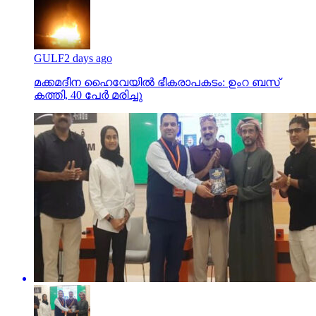
GULF
2 days ago
മക്കമദീന ഹൈവേയില്‍ ഭീകരാപകടം: ഉംറ ബസ്
കത്തി, 40 പേര്‍ മരിച്ചു