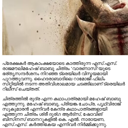
പ്രേക്ഷകര്‍ ആകാംക്ഷയോടെ കാത്തിരുന്ന എസ്.എസ്.
രാജമൗലിമഹേഷ് ബാബു ചിത്രം ‘വാരണാസി’യുടെ
ഭര്തൃസന്ദര്‍ശനം നിറഞ്ഞ ട്രെയിലര്‍ വിസ്മയമായി
പുറത്തുവന്നു. ഹൈദരാബാദിലെ റാമോജി ഫിലിം
സിറ്റിയില്‍ നടന്ന അതിവിശാലമായ ചടങ്ങിലാണ് ട്രെയിലര്‍
റിലീസ് ചെയ്തത്.
ചിത്രത്തില്‍ രുദ്ര എന്ന കഥാപാത്രമായി മഹേഷ് ബാബു
എത്തുന്നു. മഹേഷ് ബാബു, പ്രിയങ്ക ചോപ്ര, പൃഥ്വിരാജ്
സുകുമാരന്‍ എന്നിവര്‍ കേന്ദ്ര കഥാപാത്രങ്ങളായി
എത്തുന്ന ചിത്രം ശ്രീ ദുര്ഗ ആര്‍ട്‌സ്, ഷോവിങ്
ബിസിനസ് ബാനറുകളില്‍ കെ. എല്‍. നാരായണ,
എസ്.എസ്. കര്‍ത്തികേയ എന്നിവര്‍ നിര്‍മ്മിക്കുന്നു.