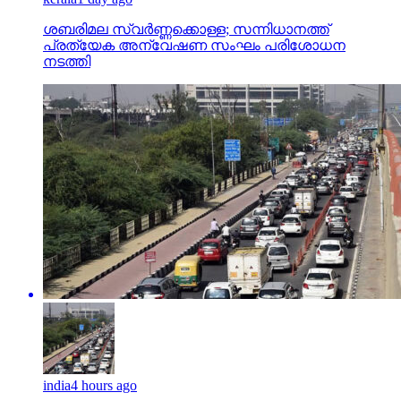
ശബരിമല സ്വര്‍ണ്ണക്കൊള്ള; സന്നിധാനത്ത്
പ്രത്യേക അന്വേഷണ സംഘം പരിശോധന
നടത്തി
india
4 hours ago