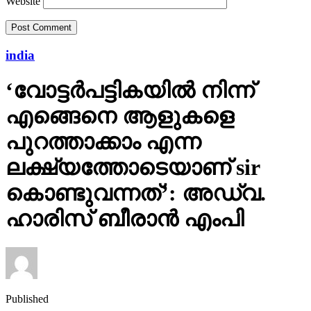
Website
india
‘വോട്ടര്‍പട്ടികയില്‍ നിന്ന്
എങ്ങെനെ ആളുകളെ
പുറത്താക്കാം എന്ന
ലക്ഷ്യത്തോടെയാണ് sir
കൊണ്ടുവന്നത്’: അഡ്വ.
ഹാരിസ് ബീരാൻ എംപി
Published