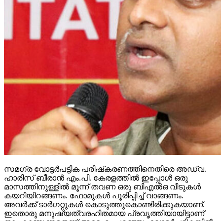
സമഗ്ര വോട്ടര്‍പട്ടിക പരിഷ്‌കരണത്തിനെതിരെ അഡ്വ.
ഹാരിസ് ബീരാന്‍ എം.പി. കേരളത്തില്‍ ഇപ്പോള്‍ ഒരു
മാസത്തിനുള്ളില്‍ മൂന്ന് തവണ ഒരു ബിഎല്‍ഒ വീടുകള്‍
കയറിയിറങ്ങണം. ഫോമുകള്‍ പൂരിപ്പിച്ച് വാങ്ങണം.
അവര്‍ക്ക് ടാര്‍ഗറ്റുകള്‍ കൊടുത്തുകൊണ്ടിരിക്കുകയാണ്.
ഇതൊരു മനുഷ്യത്വരഹിതമായ പ്രവൃത്തിയായിട്ടാണ്