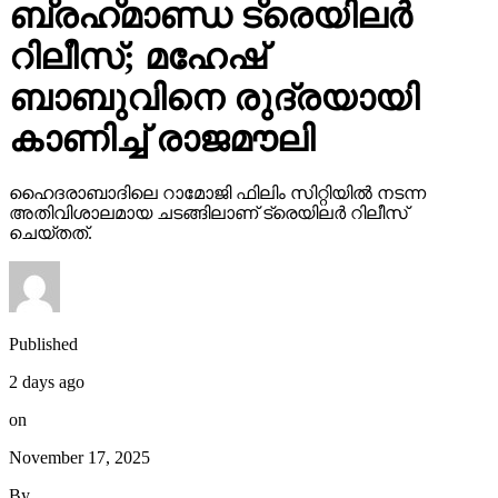
ബ്രഹ്‌മാണ്ഡ ട്രെയിലര്‍
റിലീസ്; മഹേഷ്
ബാബുവിനെ രുദ്രയായി
കാണിച്ച് രാജമൗലി
ഹൈദരാബാദിലെ റാമോജി ഫിലിം സിറ്റിയില്‍ നടന്ന
അതിവിശാലമായ ചടങ്ങിലാണ് ട്രെയിലര്‍ റിലീസ്
ചെയ്തത്.
Published
2 days ago
on
November 17, 2025
By