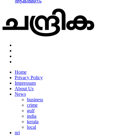
ആക്രമണം
Home
Privacy Policy
Impressum
About Us
News
business
crime
gulf
india
kerala
local
nri