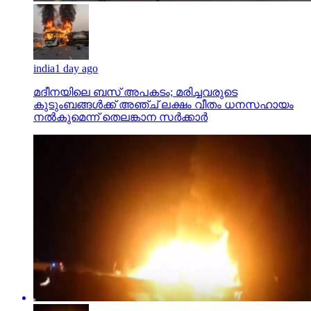
india
1 day ago
മദീനയിലെ ബസ് അപകടം; മരിച്ചവരുടെ
കുടുംബങ്ങള്‍ക്ക് അഞ്ച് ലക്ഷം വീതം ധനസഹായം
നല്‍കുമെന്ന് തെലങ്കാന സര്‍ക്കാര്‍