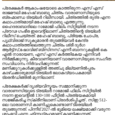
പ്രേക്ഷകർ ആകാംഷയോടെ കാത്തിരുന്ന എസ് എസ്
രാജമൗലി മഹേഷ് ബാബു ചിത്രം വാരാണാസിയുടെ
ബ്രഹ്മാണ്ഡ ട്രയ്ലർ റിലീസായി. ചിത്രത്തിൽ രുദ്ര എന്ന
കഥാപാത്രമായി മഹേഷ് ബാബു എത്തുന്നു.
ഹൈദരാബാദിലെ റാമോജി ഫിലിം സിറ്റിയിൽ നടന്ന
പ്രൗഢ ഗംഭീര ഇവെന്റിലാണ് ചിത്രത്തിന്റെ ട്രയ്ലർ
റിലീസ് ചെയ്തത്. മഹേഷ് ബാബു, പ്രിയങ്ക ചോപ്ര,
പൃഥ്വിരാജ് സുകുമാരൻ തുടങ്ങിയവർ കേന്ദ്ര
കഥാപാത്രത്തിലെത്തുന്ന ചിത്രം ശ്രീ ദുർഗ
ആർട്ട്സ്,ഷോവിങ് ബിസിനസ് എന്നീ ബാനറുകളിൽ കെ
എൽ നാരായണ, എസ് എസ് കർത്തികേയ എന്നിവർ
നിർമ്മിക്കുന്നു. കീരവാണിയാണ് വാരണാസിയുടെ സംഗീത
സംവിധാനം നിർവഹിക്കുന്നത്.
മണിക്കൂറുകൾക്കുള്ളിൽ അഞ്ചു മില്യണിൽപ്പരം
കാഴ്ചക്കാരുമായി ട്രയ്ലർ ലോകവ്യാപകമായി
ട്രെൻഡിങ്ങിൽ മുന്നിലാണ്.
പ്രേക്ഷകർക്ക് ദൃശ്യവിസ്മയം സമ്മാനിക്കുന്ന
വാരാണസിയുടെ ട്രയ്ലർ റാമോജി ഫിലിം സിറ്റിയിൽ
നടന്ന ഇവെന്റിൽ 130×100 ഫീറ്റിൽ പ്രത്യേകമായി
സജ്ജീകരിച്ച സ്‌ക്രീനിലാണ് പ്രദർശിപ്പിച്ചത് . സിഇ 512-
ലെ വാരാണസി കാണിച്ചുകൊണ്ടാണ് ട്രെയിലര്‍
തുടങ്ങുന്നത്. പിന്നീട് 2027-ല്‍ ഭൂമിയെ ലക്ഷ്യമാക്കി വരുന്ന
ശാംഭവി എന്ന ഛിന്നഗ്രഹമാണ് കാണിക്കുന്നത്.