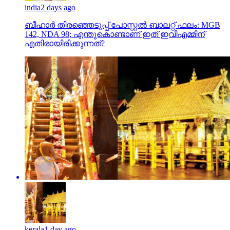
india
2 days ago
ബീഹാർ തിരഞ്ഞെടുപ്പ് പോസ്റ്റൽ ബാലറ്റ് ഫലം: MGB
142, NDA 98; എന്തുകൊണ്ടാണ് ഇത് ഇവിഎമ്മിന്
എതിരായിരിക്കുന്നത്?
kerala
1 day ago