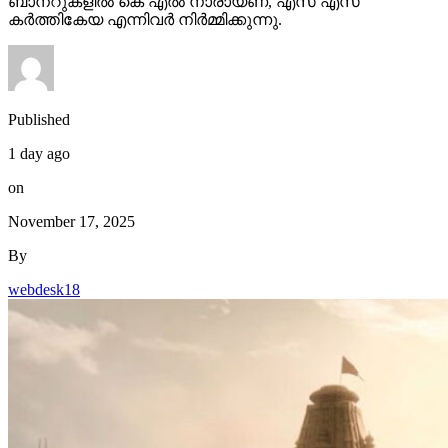
ബാനറുകളിൽ കെ എൽ നാരായണ, എസ് എസ്
കർത്തികേയ എന്നിവർ നിർമ്മിക്കുന്നു.
Published
1 day ago
on
November 17, 2025
By
webdesk18