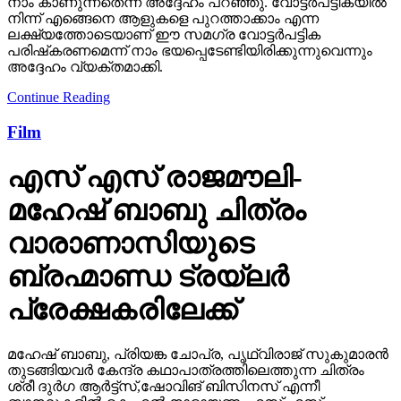
നാം കാണുന്നതെന്ന് അദ്ദേഹം പറഞ്ഞു. വോട്ടര്‍പട്ടികയില്‍
നിന്ന് എങ്ങെനെ ആളുകളെ പുറത്താക്കാം എന്ന
ലക്ഷ്യത്തോടെയാണ് ഈ സമഗ്ര വോട്ടര്‍പട്ടിക
പരിഷ്‌കരണമെന്ന് നാം ഭയപ്പെടേണ്ടിയിരിക്കുന്നുവെന്നും
അദ്ദേഹം വ്യക്തമാക്കി.
Continue Reading
Film
എസ് എസ് രാജമൗലി-
മഹേഷ് ബാബു ചിത്രം
വാരാണാസിയുടെ
ബ്രഹ്മാണ്ഡ ട്രയ്ലർ
പ്രേക്ഷകരിലേക്ക്
മഹേഷ് ബാബു, പ്രിയങ്ക ചോപ്ര, പൃഥ്വിരാജ് സുകുമാരൻ
തുടങ്ങിയവർ കേന്ദ്ര കഥാപാത്രത്തിലെത്തുന്ന ചിത്രം
ശ്രീ ദുർഗ ആർട്ട്സ്,ഷോവിങ് ബിസിനസ് എന്നീ