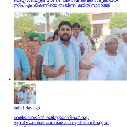
ബിഎല്‍ഒയുടെ മരണം; അനീഷ് ജീവനൊടുക്കിയത്
സിപിഎം ഭീഷണിയെ തുടര്‍ന്ന്; രജിത് നാറാത്ത്
india
1 day ago
ഹരിയാനയില്‍ ക്രിസ്ത്യാനികള്‍ക്കും
മുസ്‌ലിംകള്‍ക്കും നേരെ ഹിന്ദുത്വവാദികളുടെ