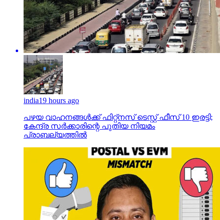
india
19 hours ago
പഴയ വാഹനങ്ങള്‍ക്ക് ഫിറ്റ്‌നസ് ടെസ്റ്റ് ഫീസ് 10 ഇരട്ടി;
കേന്ദ്ര സര്‍ക്കാരിന്റെ പുതിയ നിയമം
പ്രാബല്യത്തില്‍