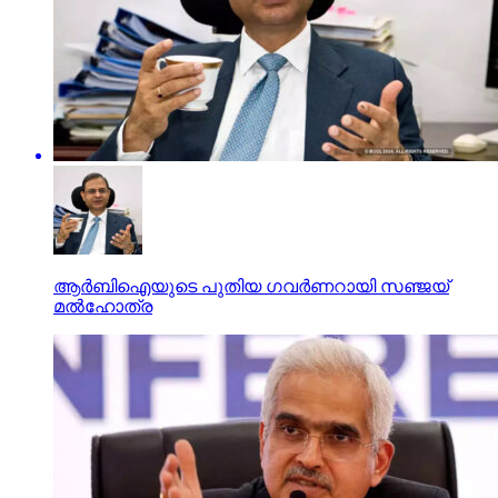
ആര്‍ബിഐയുടെ പുതിയ ഗവര്‍ണറായി സഞ്ജയ്
മല്‍ഹോത്ര