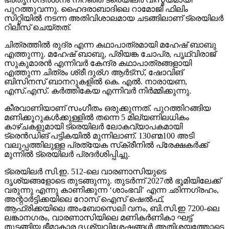
പുറത്തുവന്നു. ഹൈദരാബാദിലെ റാമോജി ഫിലിം
സിറ്റിയില്‍ നടന്ന അതിവിശാലമായ ചടങ്ങിലാണ് ട്രെയിലര്‍
റിലീസ് ചെയ്തത്.
ചിത്രത്തില്‍ രുദ്ര എന്ന കഥാപാത്രമായി മഹേഷ് ബാബു
എത്തുന്നു. മഹേഷ് ബാബു, പ്രിയങ്ക ചോപ്ര, പൃഥ്വിരാജ്
സുകുമാരന്‍ എന്നിവര്‍ കേന്ദ്ര കഥാപാത്രങ്ങളായി
എത്തുന്ന ചിത്രം ശ്രീ ദുര്ഗ ആര്‍ട്‌സ്, ഷോവിങ്
ബിസിനസ് ബാനറുകളില്‍ കെ. എല്‍. നാരായണ,
എസ്.എസ്. കര്‍ത്തികേയ എന്നിവര്‍ നിര്‍മ്മിക്കുന്നു.
കീരവാണിയാണ് സംഗീതം ഒരുക്കുന്നത്. പുറത്തിറങ്ങിയ
മണിക്കൂറുകള്‍ക്കുള്ളില്‍ തന്നെ 5 മില്യണിലധികം
കാഴ്ചകളുമായി ട്രെയിലര്‍ ലോകവ്യാപകമായി
ട്രെന്‍ഡിങ് പട്ടികയില്‍ മുന്നിലാണ്. 130ണ്മ100 അടി
വലുപ്പത്തിലുള്ള പ്രത്യേക സ്‌ക്രീനില്‍ പ്രേക്ഷകര്‍ക്ക്
മുന്നില്‍ ട്രെയിലര്‍ പ്രദര്‍ശിപ്പിച്ചു.
ട്രെയിലര്‍ സി.ഇ. 512-ലെ വാരണാസിയുടെ
ദൃശ്യങ്ങളോടെ തുടങ്ങുന്നു. തുടര്‍ന്ന് 2027ല്‍ ഭൂമിയിലേക്ക്
വരുന്നു എന്നു കാണിക്കുന്ന ‘ശാംഭവി’ എന്ന ഛിന്നഗ്രഹം,
അന്റാര്‍ട്ടിക്കയിലെ റോസ് ഐസ് ഷെല്‍ഫ്,
ആഫ്രിക്കയിലെ അംബോസെലി വനം, ബി.സി.ഇ 7200-ലെ
ലങ്കാനഗരം, വാരണാസിയിലെ മണികര്‍ണികാ ഘട്ട്
തുടങ്ങിയ ഭീമാകാര ദൃശ്യവിശേഷങ്ങള്‍ അതിശയത്തോടെ