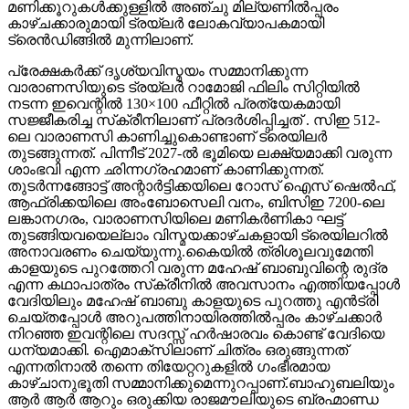
മണിക്കൂറുകൾക്കുള്ളിൽ അഞ്ചു മില്യണിൽപ്പരം
കാഴ്ചക്കാരുമായി ട്രയ്ലർ ലോകവ്യാപകമായി
ട്രെൻഡിങ്ങിൽ മുന്നിലാണ്.
പ്രേക്ഷകർക്ക് ദൃശ്യവിസ്മയം സമ്മാനിക്കുന്ന
വാരാണസിയുടെ ട്രയ്ലർ റാമോജി ഫിലിം സിറ്റിയിൽ
നടന്ന ഇവെന്റിൽ 130×100 ഫീറ്റിൽ പ്രത്യേകമായി
സജ്ജീകരിച്ച സ്‌ക്രീനിലാണ് പ്രദർശിപ്പിച്ചത് . സിഇ 512-
ലെ വാരാണസി കാണിച്ചുകൊണ്ടാണ് ട്രെയിലര്‍
തുടങ്ങുന്നത്. പിന്നീട് 2027-ല്‍ ഭൂമിയെ ലക്ഷ്യമാക്കി വരുന്ന
ശാംഭവി എന്ന ഛിന്നഗ്രഹമാണ് കാണിക്കുന്നത്.
തുടര്‍ന്നങ്ങോട്ട് അന്റാര്‍ട്ടിക്കയിലെ റോസ് ഐസ് ഷെല്‍ഫ്,
ആഫ്രിക്കയിലെ അംബോസെലി വനം, ബിസിഇ 7200-ലെ
ലങ്കാനഗരം, വാരാണസിയിലെ മണികര്‍ണികാ ഘട്ട്
തുടങ്ങിയവയെല്ലാം വിസ്മയക്കാഴ്ചകളായി ട്രെയിലറില്‍
അനാവരണം ചെയ്യുന്നു.കൈയില്‍ ത്രിശൂലവുമേന്തി
കാളയുടെ പുറത്തേറി വരുന്ന മഹേഷ് ബാബുവിന്റെ രുദ്ര
എന്ന കഥാപാത്രം സ്‌ക്രീനിൽ അവസാനം എത്തിയപ്പോൾ
വേദിയിലും മഹേഷ് ബാബു കാളയുടെ പുറത്തു എൻട്രി
ചെയ്തപ്പോൾ അറുപത്തിനായിരത്തിൽപ്പരം കാഴ്ചക്കാർ
നിറഞ്ഞ ഇവന്റിലെ സദസ്സ് ഹർഷാരവം കൊണ്ട് വേദിയെ
ധന്യമാക്കി. ഐമാക്‌സിലാണ് ചിത്രം ഒരുങ്ങുന്നത്
എന്നതിനാല്‍ തന്നെ തിയേറ്ററുകളില്‍ ഗംഭീരമായ
കാഴ്ചാനുഭൂതി സമ്മാനിക്കുമെന്നുറപ്പാണ്.ബാഹുബലിയും
ആർ ആർ ആറും ഒരുക്കിയ രാജമൗലിയുടെ ബ്രഹ്മാണ്ഡ