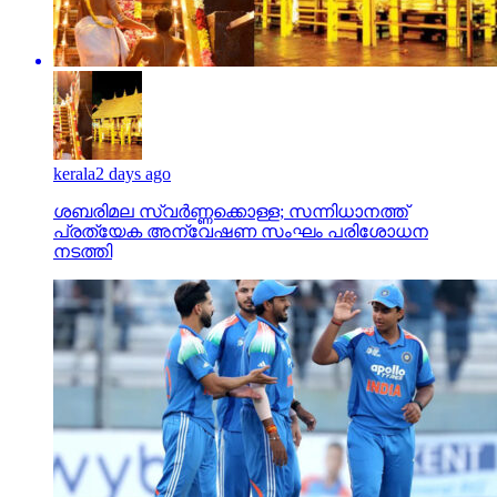
kerala
2 days ago
ശബരിമല സ്വര്‍ണ്ണക്കൊള്ള; സന്നിധാനത്ത്
പ്രത്യേക അന്വേഷണ സംഘം പരിശോധന
നടത്തി