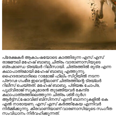
പ്രേക്ഷകർ ആകാംഷയോടെ കാത്തിരുന്ന എസ് എസ്
രാജമൗലി മഹേഷ് ബാബു ചിത്രം വാരാണാസിയുടെ
ബ്രഹ്മാണ്ഡ ട്രയ്ലർ റിലീസായി. ചിത്രത്തിൽ രുദ്ര എന്ന
കഥാപാത്രമായി മഹേഷ് ബാബു എത്തുന്നു.
ഹൈദരാബാദിലെ റാമോജി ഫിലിം സിറ്റിയിൽ നടന്ന
പ്രൗഢ ഗംഭീര ഇവെന്റിലാണ് ചിത്രത്തിന്റെ ട്രയ്ലർ
റിലീസ് ചെയ്തത്. മഹേഷ് ബാബു, പ്രിയങ്ക ചോപ്ര,
പൃഥ്വിരാജ് സുകുമാരൻ തുടങ്ങിയവർ കേന്ദ്ര
കഥാപാത്രത്തിലെത്തുന്ന ചിത്രം ശ്രീ ദുർഗ
ആർട്ട്സ്,ഷോവിങ് ബിസിനസ് എന്നീ ബാനറുകളിൽ കെ
എൽ നാരായണ, എസ് എസ് കർത്തികേയ എന്നിവർ
നിർമ്മിക്കുന്നു. കീരവാണിയാണ് വാരണാസിയുടെ സംഗീത
സംവിധാനം നിർവഹിക്കുന്നത്.