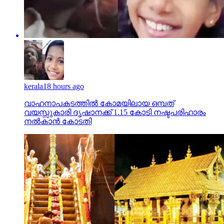
kerala
18 hours ago
വാഹനാപകടത്തില്‍ കോമയിലായ ഒമ്പത്
വയസ്സുകാരി ദൃഷാനക്ക് 1.15 കോടി നഷ്ടപരിഹാരം
നല്‍കാന്‍ കോടതി