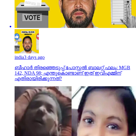
india
3 days ago
ബീഹാർ തിരഞ്ഞെടുപ്പ് പോസ്റ്റൽ ബാലറ്റ് ഫലം: MGB
142, NDA 98; എന്തുകൊണ്ടാണ് ഇത് ഇവിഎമ്മിന്
എതിരായിരിക്കുന്നത്?