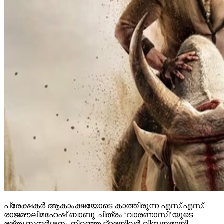
പ്രേക്ഷകര്‍ ആകാംക്ഷയോടെ കാത്തിരുന്ന എസ്.എസ്.
രാജമൗലിമഹേഷ് ബാബു ചിത്രം ‘വാരണാസി’യുടെ
ഭര്തൃസന്ദര്‍ശനം നിറഞ്ഞ ട്രെയിലര്‍ വിസ്മയമായി