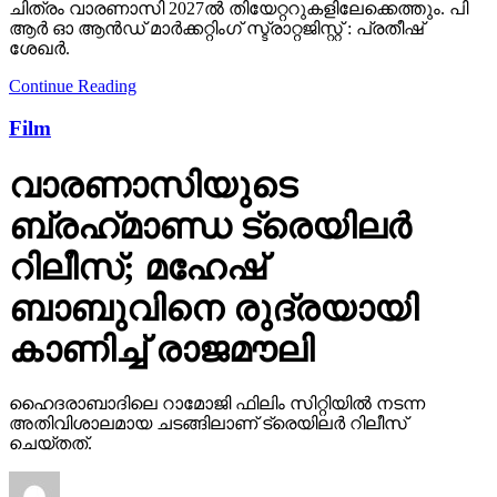
ചിത്രം വാരണാസി 2027ൽ തിയേറ്ററുകളിലേക്കെത്തും. പി
ആർ ഓ ആൻഡ് മാർക്കറ്റിംഗ് സ്ട്രാറ്റജിസ്റ്റ് : പ്രതീഷ്
ശേഖർ.
Continue Reading
Film
വാരണാസിയുടെ
ബ്രഹ്‌മാണ്ഡ ട്രെയിലര്‍
റിലീസ്; മഹേഷ്
ബാബുവിനെ രുദ്രയായി
കാണിച്ച് രാജമൗലി
ഹൈദരാബാദിലെ റാമോജി ഫിലിം സിറ്റിയില്‍ നടന്ന
അതിവിശാലമായ ചടങ്ങിലാണ് ട്രെയിലര്‍ റിലീസ്
ചെയ്തത്.