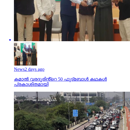
News
2 days ago
കമാൽ വരദൂരിൻ്റെ 50 ഫുട്ബോൾ കഥകൾ
പ്രകാശിതമായി