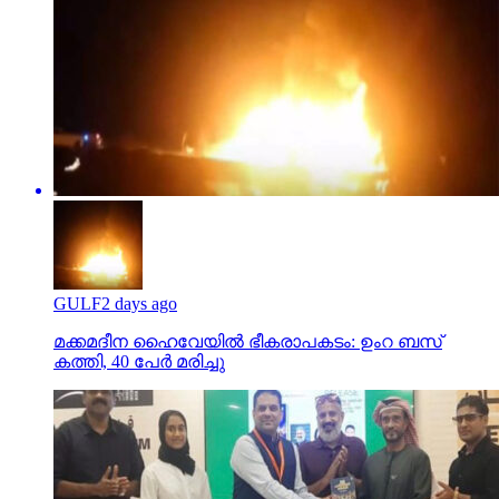
GULF
2 days ago
മക്കമദീന ഹൈവേയില്‍ ഭീകരാപകടം: ഉംറ ബസ്
കത്തി, 40 പേര്‍ മരിച്ചു