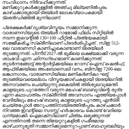
സംവിധാനം നിർവഹിക്കുന്നത്.
മണിക്കൂറുകൾക്കുള്ളിൽ അഞ്ചു മില്യണിൽപ്പരം
കാഴ്ചക്കാരുമായി ട്രയ്ലർ ലോകവ്യാപകമായി
ട്രെൻഡിങ്ങിൽ മുന്നിലാണ്.
പ്രേക്ഷകർക്ക് ദൃശ്യവിസ്മയം സമ്മാനിക്കുന്ന
വാരാണസിയുടെ ട്രയ്ലർ റാമോജി ഫിലിം സിറ്റിയിൽ
നടന്ന ഇവെന്റിൽ 130×100 ഫീറ്റിൽ പ്രത്യേകമായി
സജ്ജീകരിച്ച സ്‌ക്രീനിലാണ് പ്രദർശിപ്പിച്ചത് . സിഇ 512-
ലെ വാരാണസി കാണിച്ചുകൊണ്ടാണ് ട്രെയിലര്‍
തുടങ്ങുന്നത്. പിന്നീട് 2027-ല്‍ ഭൂമിയെ ലക്ഷ്യമാക്കി വരുന്ന
ശാംഭവി എന്ന ഛിന്നഗ്രഹമാണ് കാണിക്കുന്നത്.
തുടര്‍ന്നങ്ങോട്ട് അന്റാര്‍ട്ടിക്കയിലെ റോസ് ഐസ് ഷെല്‍ഫ്,
ആഫ്രിക്കയിലെ അംബോസെലി വനം, ബിസിഇ 7200-ലെ
ലങ്കാനഗരം, വാരാണസിയിലെ മണികര്‍ണികാ ഘട്ട്
തുടങ്ങിയവയെല്ലാം വിസ്മയക്കാഴ്ചകളായി ട്രെയിലറില്‍
അനാവരണം ചെയ്യുന്നു.കൈയില്‍ ത്രിശൂലവുമേന്തി
കാളയുടെ പുറത്തേറി വരുന്ന മഹേഷ് ബാബുവിന്റെ രുദ്ര
എന്ന കഥാപാത്രം സ്‌ക്രീനിൽ അവസാനം എത്തിയപ്പോൾ
വേദിയിലും മഹേഷ് ബാബു കാളയുടെ പുറത്തു എൻട്രി
ചെയ്തപ്പോൾ അറുപത്തിനായിരത്തിൽപ്പരം കാഴ്ചക്കാർ
നിറഞ്ഞ ഇവന്റിലെ സദസ്സ് ഹർഷാരവം കൊണ്ട് വേദിയെ
ധന്യമാക്കി. ഐമാക്‌സിലാണ് ചിത്രം ഒരുങ്ങുന്നത്
എന്നതിനാല്‍ തന്നെ തിയേറ്ററുകളില്‍ ഗംഭീരമായ
കാഴ്ചാനുഭൂതി സമ്മാനിക്കുമെന്നുറപ്പാണ്.ബാഹുബലിയും