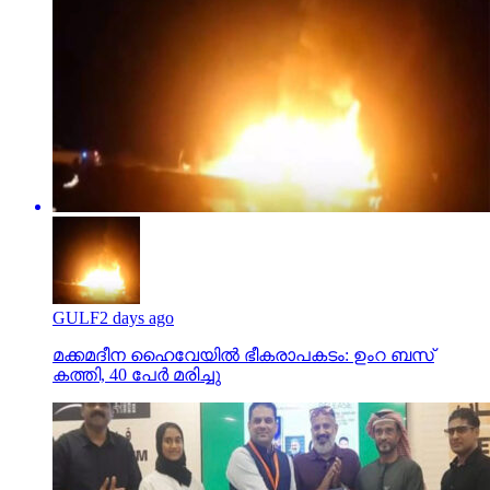
GULF
2 days ago
മക്കമദീന ഹൈവേയില്‍ ഭീകരാപകടം: ഉംറ ബസ്
കത്തി, 40 പേര്‍ മരിച്ചു