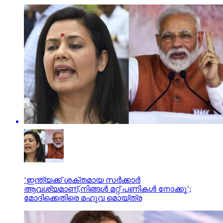
‘ഇന്ത്യക്ക് ശക്തമായ സർക്കാർ
ആവശ്യമാണ്,നിങ്ങൾ മറ്റ് പണികൾ നോക്കൂ’;
മോദിക്കെതിരെ മഹുവ മൊയ്ത്ര