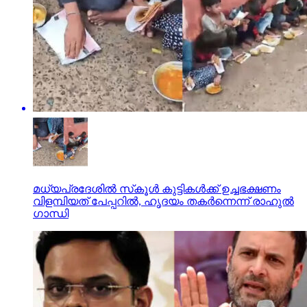
മധ്യപ്രദേശില്‍ സ്‌കൂള്‍ കുട്ടികള്‍ക്ക് ഉച്ചഭക്ഷണം
വിളമ്പിയത്‌ പേപ്പറില്‍, ഹൃദയം തകര്‍ന്നെന്ന് രാഹുല്‍
ഗാന്ധി