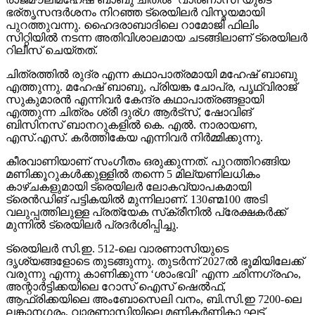
ഭര്തൃസന്ദര്‍ശനം നിറഞ്ഞ ട്രെയിലര്‍ വിസ്മയമായി
പുറത്തുവന്നു. ഹൈദരാബാദിലെ റാമോജി ഫിലിം
സിറ്റിയില്‍ നടന്ന അതിവിശാലമായ ചടങ്ങിലാണ് ട്രെയിലര്‍
റിലീസ് ചെയ്തത്.
ചിത്രത്തില്‍ രുദ്ര എന്ന കഥാപാത്രമായി മഹേഷ് ബാബു
എത്തുന്നു. മഹേഷ് ബാബു, പ്രിയങ്ക ചോപ്ര, പൃഥ്വിരാജ്
സുകുമാരന്‍ എന്നിവര്‍ കേന്ദ്ര കഥാപാത്രങ്ങളായി
എത്തുന്ന ചിത്രം ശ്രീ ദുര്ഗ ആര്‍ട്‌സ്, ഷോവിങ്
ബിസിനസ് ബാനറുകളില്‍ കെ. എല്‍. നാരായണ,
എസ്.എസ്. കര്‍ത്തികേയ എന്നിവര്‍ നിര്‍മ്മിക്കുന്നു.
കീരവാണിയാണ് സംഗീതം ഒരുക്കുന്നത്. പുറത്തിറങ്ങിയ
മണിക്കൂറുകള്‍ക്കുള്ളില്‍ തന്നെ 5 മില്യണിലധികം
കാഴ്ചകളുമായി ട്രെയിലര്‍ ലോകവ്യാപകമായി
ട്രെന്‍ഡിങ് പട്ടികയില്‍ മുന്നിലാണ്. 130ണ്മ100 അടി
വലുപ്പത്തിലുള്ള പ്രത്യേക സ്‌ക്രീനില്‍ പ്രേക്ഷകര്‍ക്ക്
മുന്നില്‍ ട്രെയിലര്‍ പ്രദര്‍ശിപ്പിച്ചു.
ട്രെയിലര്‍ സി.ഇ. 512-ലെ വാരണാസിയുടെ
ദൃശ്യങ്ങളോടെ തുടങ്ങുന്നു. തുടര്‍ന്ന് 2027ല്‍ ഭൂമിയിലേക്ക്
വരുന്നു എന്നു കാണിക്കുന്ന ‘ശാംഭവി’ എന്ന ഛിന്നഗ്രഹം,
അന്റാര്‍ട്ടിക്കയിലെ റോസ് ഐസ് ഷെല്‍ഫ്,
ആഫ്രിക്കയിലെ അംബോസെലി വനം, ബി.സി.ഇ 7200-ലെ
ലങ്കാനഗരം, വാരണാസിയിലെ മണികര്‍ണികാ ഘട്ട്