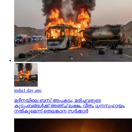
india
1 day ago
മദീനയിലെ ബസ് അപകടം; മരിച്ചവരുടെ
കുടുംബങ്ങള്‍ക്ക് അഞ്ച് ലക്ഷം വീതം ധനസഹായം
നല്‍കുമെന്ന് തെലങ്കാന സര്‍ക്കാര്‍