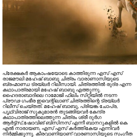
പ്രേക്ഷകർ ആകാംഷയോടെ കാത്തിരുന്ന എസ് എസ്
രാജമൗലി മഹേഷ് ബാബു ചിത്രം വാരാണാസിയുടെ
ബ്രഹ്മാണ്ഡ ട്രയ്ലർ റിലീസായി. ചിത്രത്തിൽ രുദ്ര എന്ന
കഥാപാത്രമായി മഹേഷ് ബാബു എത്തുന്നു.
ഹൈദരാബാദിലെ റാമോജി ഫിലിം സിറ്റിയിൽ നടന്ന
പ്രൗഢ ഗംഭീര ഇവെന്റിലാണ് ചിത്രത്തിന്റെ ട്രയ്ലർ
റിലീസ് ചെയ്തത്. മഹേഷ് ബാബു, പ്രിയങ്ക ചോപ്ര,
പൃഥ്വിരാജ് സുകുമാരൻ തുടങ്ങിയവർ കേന്ദ്ര
കഥാപാത്രത്തിലെത്തുന്ന ചിത്രം ശ്രീ ദുർഗ
ആർട്ട്സ്,ഷോവിങ് ബിസിനസ് എന്നീ ബാനറുകളിൽ കെ
എൽ നാരായണ, എസ് എസ് കർത്തികേയ എന്നിവർ
നിർമ്മിക്കുന്നു. കീരവാണിയാണ് വാരണാസിയുടെ സംഗീത