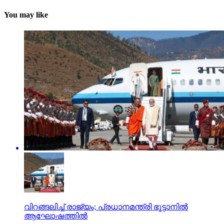
You may like
വിറങ്ങലിച്ച് രാജ്യം; പ്രധാനമന്ത്രി ഭൂട്ടാനില്‍
ആഘോഷത്തില്‍