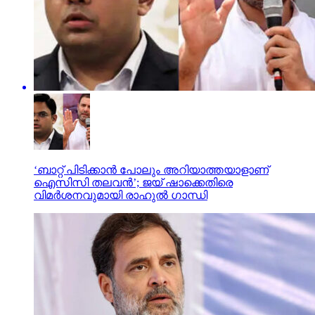
‘ബാറ്റ് പിടിക്കാൻ പോലും അറിയാത്തയാളാണ്
ഐസിസി തലവൻ’; ജയ് ഷാക്കെതിരെ
വിമർശനവുമായി രാഹുൽ ഗാന്ധി