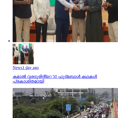
News
1 day ago
കമാൽ വരദൂരിൻ്റെ 50 ഫുട്ബോൾ കഥകൾ
പ്രകാശിതമായി