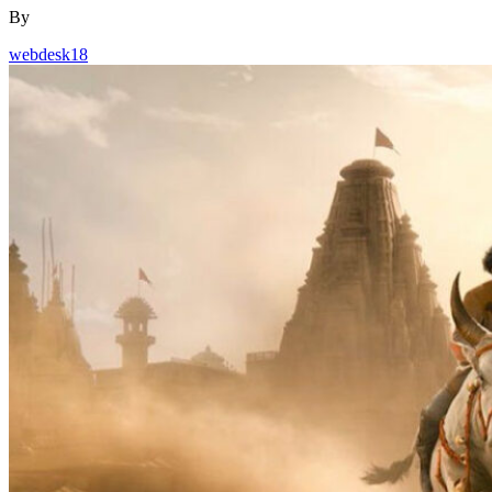
By
webdesk18