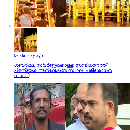
kerala
1 day ago
ശബരിമല സ്വര്‍ണ്ണക്കൊള്ള; സന്നിധാനത്ത്
പ്രത്യേക അന്വേഷണ സംഘം പരിശോധന
നടത്തി