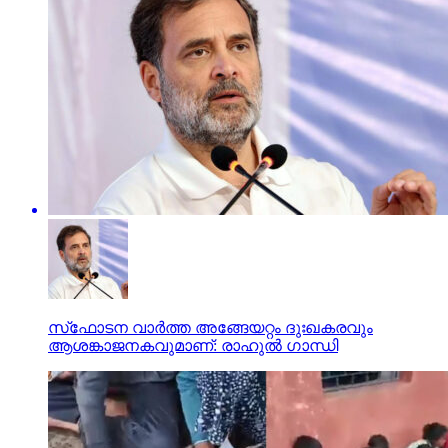
സ്‌ഫോടന വാര്‍ത്ത അങ്ങേയറ്റം ദുഃഖകരവും
ആശങ്കാജനകവുമാണ്: രാഹുല്‍ ഗാന്ധി