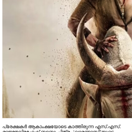
പ്രേക്ഷകര്‍ ആകാംക്ഷയോടെ കാത്തിരുന്ന എസ്.എസ്.
രാജമൗലിമഹേഷ് ബാബു ചിത്രം ‘വാരണാസി’യുടെ