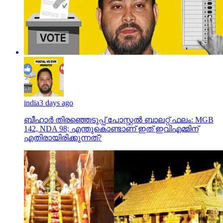
india
3 days ago
ബീഹാർ തിരഞ്ഞെടുപ്പ് പോസ്റ്റൽ ബാലറ്റ് ഫലം: MGB
142, NDA 98; എന്തുകൊണ്ടാണ് ഇത് ഇവിഎമ്മിന്
എതിരായിരിക്കുന്നത്?