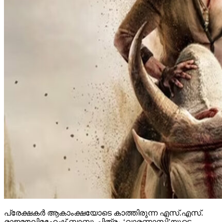
പ്രേക്ഷകര്‍ ആകാംക്ഷയോടെ കാത്തിരുന്ന എസ്.എസ്.
രാജമൗലിമഹേഷ് ബാബു ചിത്രം ‘വാരണാസി’യുടെ