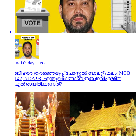
india
3 days ago
ബീഹാർ തിരഞ്ഞെടുപ്പ് പോസ്റ്റൽ ബാലറ്റ് ഫലം: MGB
142, NDA 98; എന്തുകൊണ്ടാണ് ഇത് ഇവിഎമ്മിന്
എതിരായിരിക്കുന്നത്?