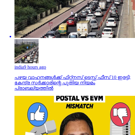
india
9 hours ago
പഴയ വാഹനങ്ങള്‍ക്ക് ഫിറ്റ്‌നസ് ടെസ്റ്റ് ഫീസ് 10 ഇരട്ടി;
കേന്ദ്ര സര്‍ക്കാരിന്റെ പുതിയ നിയമം
പ്രാബല്യത്തില്‍