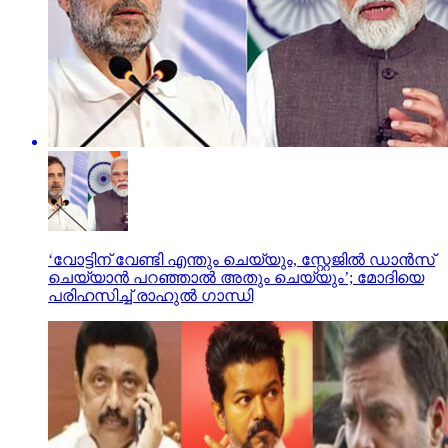
‘വോട്ടിന് വേണ്ടി എന്തും ചെയ്യും, സ്റ്റേജിൽ ഡാൻസ്
ചെയ്യാൻ പറഞ്ഞാൽ അതും ചെയ്യും’; മോദിയെ
പരിഹസിച്ച് രാഹുൽ ഗാന്ധി