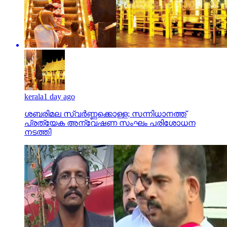
kerala
1 day ago
ശബരിമല സ്വര്‍ണ്ണക്കൊള്ള; സന്നിധാനത്ത്
പ്രത്യേക അന്വേഷണ സംഘം പരിശോധന
നടത്തി