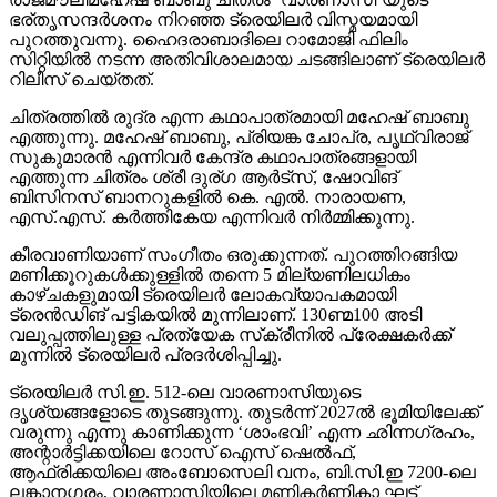
ഭര്തൃസന്ദര്‍ശനം നിറഞ്ഞ ട്രെയിലര്‍ വിസ്മയമായി
പുറത്തുവന്നു. ഹൈദരാബാദിലെ റാമോജി ഫിലിം
സിറ്റിയില്‍ നടന്ന അതിവിശാലമായ ചടങ്ങിലാണ് ട്രെയിലര്‍
റിലീസ് ചെയ്തത്.
ചിത്രത്തില്‍ രുദ്ര എന്ന കഥാപാത്രമായി മഹേഷ് ബാബു
എത്തുന്നു. മഹേഷ് ബാബു, പ്രിയങ്ക ചോപ്ര, പൃഥ്വിരാജ്
സുകുമാരന്‍ എന്നിവര്‍ കേന്ദ്ര കഥാപാത്രങ്ങളായി
എത്തുന്ന ചിത്രം ശ്രീ ദുര്ഗ ആര്‍ട്‌സ്, ഷോവിങ്
ബിസിനസ് ബാനറുകളില്‍ കെ. എല്‍. നാരായണ,
എസ്.എസ്. കര്‍ത്തികേയ എന്നിവര്‍ നിര്‍മ്മിക്കുന്നു.
കീരവാണിയാണ് സംഗീതം ഒരുക്കുന്നത്. പുറത്തിറങ്ങിയ
മണിക്കൂറുകള്‍ക്കുള്ളില്‍ തന്നെ 5 മില്യണിലധികം
കാഴ്ചകളുമായി ട്രെയിലര്‍ ലോകവ്യാപകമായി
ട്രെന്‍ഡിങ് പട്ടികയില്‍ മുന്നിലാണ്. 130ണ്മ100 അടി
വലുപ്പത്തിലുള്ള പ്രത്യേക സ്‌ക്രീനില്‍ പ്രേക്ഷകര്‍ക്ക്
മുന്നില്‍ ട്രെയിലര്‍ പ്രദര്‍ശിപ്പിച്ചു.
ട്രെയിലര്‍ സി.ഇ. 512-ലെ വാരണാസിയുടെ
ദൃശ്യങ്ങളോടെ തുടങ്ങുന്നു. തുടര്‍ന്ന് 2027ല്‍ ഭൂമിയിലേക്ക്
വരുന്നു എന്നു കാണിക്കുന്ന ‘ശാംഭവി’ എന്ന ഛിന്നഗ്രഹം,
അന്റാര്‍ട്ടിക്കയിലെ റോസ് ഐസ് ഷെല്‍ഫ്,
ആഫ്രിക്കയിലെ അംബോസെലി വനം, ബി.സി.ഇ 7200-ലെ
ലങ്കാനഗരം, വാരണാസിയിലെ മണികര്‍ണികാ ഘട്ട്