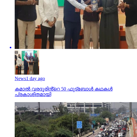
News
1 day ago
കമാൽ വരദൂരിൻ്റെ 50 ഫുട്ബോൾ കഥകൾ
പ്രകാശിതമായി