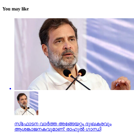
You may like
സ്‌ഫോടന വാര്‍ത്ത അങ്ങേയറ്റം ദുഃഖകരവും
ആശങ്കാജനകവുമാണ്: രാഹുല്‍ ഗാന്ധി