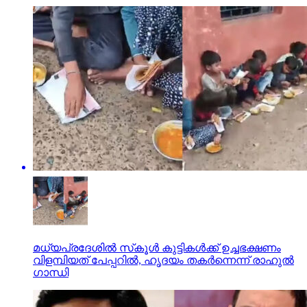
മധ്യപ്രദേശില്‍ സ്‌കൂള്‍ കുട്ടികള്‍ക്ക് ഉച്ചഭക്ഷണം
വിളമ്പിയത്‌ പേപ്പറില്‍, ഹൃദയം തകര്‍ന്നെന്ന് രാഹുല്‍
ഗാന്ധി