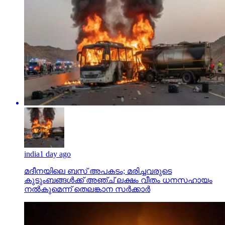
india
1 day ago
മദീനയിലെ ബസ് അപകടം; മരിച്ചവരുടെ
കുടുംബങ്ങള്‍ക്ക് അഞ്ച് ലക്ഷം വീതം ധനസഹായം
നല്‍കുമെന്ന് തെലങ്കാന സര്‍ക്കാര്‍