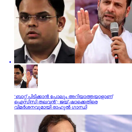
‘ബാറ്റ് പിടിക്കാൻ പോലും അറിയാത്തയാളാണ്
ഐസിസി തലവൻ’; ജയ് ഷാക്കെതിരെ
വിമർശനവുമായി രാഹുൽ ഗാന്ധി