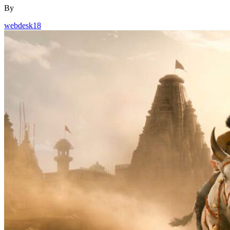
By
webdesk18