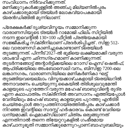
സംവിധാനം നിർവഹിക്കുന്നത്.
മണിക്കൂറുകൾക്കുള്ളിൽ അഞ്ചു മില്യണിൽപ്പരം
കാഴ്ചക്കാരുമായി ട്രയ്ലർ ലോകവ്യാപകമായി
ട്രെൻഡിങ്ങിൽ മുന്നിലാണ്.
പ്രേക്ഷകർക്ക് ദൃശ്യവിസ്മയം സമ്മാനിക്കുന്ന
വാരാണസിയുടെ ട്രയ്ലർ റാമോജി ഫിലിം സിറ്റിയിൽ
നടന്ന ഇവെന്റിൽ 130×100 ഫീറ്റിൽ പ്രത്യേകമായി
സജ്ജീകരിച്ച സ്‌ക്രീനിലാണ് പ്രദർശിപ്പിച്ചത് . സിഇ 512-
ലെ വാരാണസി കാണിച്ചുകൊണ്ടാണ് ട്രെയിലര്‍
തുടങ്ങുന്നത്. പിന്നീട് 2027-ല്‍ ഭൂമിയെ ലക്ഷ്യമാക്കി വരുന്ന
ശാംഭവി എന്ന ഛിന്നഗ്രഹമാണ് കാണിക്കുന്നത്.
തുടര്‍ന്നങ്ങോട്ട് അന്റാര്‍ട്ടിക്കയിലെ റോസ് ഐസ് ഷെല്‍ഫ്,
ആഫ്രിക്കയിലെ അംബോസെലി വനം, ബിസിഇ 7200-ലെ
ലങ്കാനഗരം, വാരാണസിയിലെ മണികര്‍ണികാ ഘട്ട്
തുടങ്ങിയവയെല്ലാം വിസ്മയക്കാഴ്ചകളായി ട്രെയിലറില്‍
അനാവരണം ചെയ്യുന്നു.കൈയില്‍ ത്രിശൂലവുമേന്തി
കാളയുടെ പുറത്തേറി വരുന്ന മഹേഷ് ബാബുവിന്റെ രുദ്ര
എന്ന കഥാപാത്രം സ്‌ക്രീനിൽ അവസാനം എത്തിയപ്പോൾ
വേദിയിലും മഹേഷ് ബാബു കാളയുടെ പുറത്തു എൻട്രി
ചെയ്തപ്പോൾ അറുപത്തിനായിരത്തിൽപ്പരം കാഴ്ചക്കാർ
നിറഞ്ഞ ഇവന്റിലെ സദസ്സ് ഹർഷാരവം കൊണ്ട് വേദിയെ
ധന്യമാക്കി. ഐമാക്‌സിലാണ് ചിത്രം ഒരുങ്ങുന്നത്
എന്നതിനാല്‍ തന്നെ തിയേറ്ററുകളില്‍ ഗംഭീരമായ
കാഴ്ചാനുഭൂതി സമ്മാനിക്കുമെന്നുറപ്പാണ്.ബാഹുബലിയും