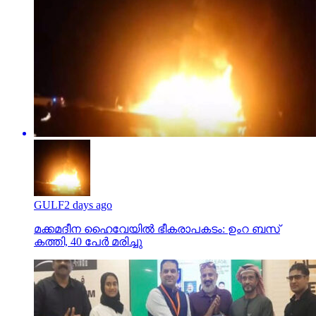
GULF
2 days ago
മക്കമദീന ഹൈവേയില്‍ ഭീകരാപകടം: ഉംറ ബസ്
കത്തി, 40 പേര്‍ മരിച്ചു