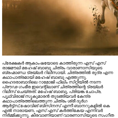
പ്രേക്ഷകർ ആകാംഷയോടെ കാത്തിരുന്ന എസ് എസ്
രാജമൗലി മഹേഷ് ബാബു ചിത്രം വാരാണാസിയുടെ
ബ്രഹ്മാണ്ഡ ട്രയ്ലർ റിലീസായി. ചിത്രത്തിൽ രുദ്ര എന്ന
കഥാപാത്രമായി മഹേഷ് ബാബു എത്തുന്നു.
ഹൈദരാബാദിലെ റാമോജി ഫിലിം സിറ്റിയിൽ നടന്ന
പ്രൗഢ ഗംഭീര ഇവെന്റിലാണ് ചിത്രത്തിന്റെ ട്രയ്ലർ
റിലീസ് ചെയ്തത്. മഹേഷ് ബാബു, പ്രിയങ്ക ചോപ്ര,
പൃഥ്വിരാജ് സുകുമാരൻ തുടങ്ങിയവർ കേന്ദ്ര
കഥാപാത്രത്തിലെത്തുന്ന ചിത്രം ശ്രീ ദുർഗ
ആർട്ട്സ്,ഷോവിങ് ബിസിനസ് എന്നീ ബാനറുകളിൽ കെ
എൽ നാരായണ, എസ് എസ് കർത്തികേയ എന്നിവർ
നിർമ്മിക്കുന്നു. കീരവാണിയാണ് വാരണാസിയുടെ സംഗീത