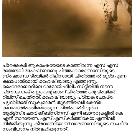
പ്രേക്ഷകർ ആകാംഷയോടെ കാത്തിരുന്ന എസ് എസ്
രാജമൗലി മഹേഷ് ബാബു ചിത്രം വാരാണാസിയുടെ
ബ്രഹ്മാണ്ഡ ട്രയ്ലർ റിലീസായി. ചിത്രത്തിൽ രുദ്ര എന്ന
കഥാപാത്രമായി മഹേഷ് ബാബു എത്തുന്നു.
ഹൈദരാബാദിലെ റാമോജി ഫിലിം സിറ്റിയിൽ നടന്ന
പ്രൗഢ ഗംഭീര ഇവെന്റിലാണ് ചിത്രത്തിന്റെ ട്രയ്ലർ
റിലീസ് ചെയ്തത്. മഹേഷ് ബാബു, പ്രിയങ്ക ചോപ്ര,
പൃഥ്വിരാജ് സുകുമാരൻ തുടങ്ങിയവർ കേന്ദ്ര
കഥാപാത്രത്തിലെത്തുന്ന ചിത്രം ശ്രീ ദുർഗ
ആർട്ട്സ്,ഷോവിങ് ബിസിനസ് എന്നീ ബാനറുകളിൽ കെ
എൽ നാരായണ, എസ് എസ് കർത്തികേയ എന്നിവർ
നിർമ്മിക്കുന്നു. കീരവാണിയാണ് വാരണാസിയുടെ സംഗീത
സംവിധാനം നിർവഹിക്കുന്നത്.