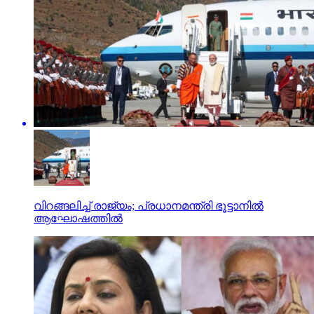
വിറങ്ങലിച്ച് രാജ്യം; പ്രധാനമന്ത്രി ഭൂട്ടാനില്‍
ആഘോഷത്തില്‍