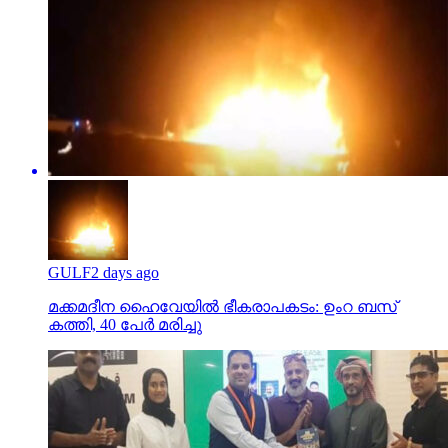
GULF
2 days ago
മക്കമദീന ഹൈവേയില്‍ ഭീകരാപകടം: ഉംറ ബസ്
കത്തി, 40 പേര്‍ മരിച്ചു