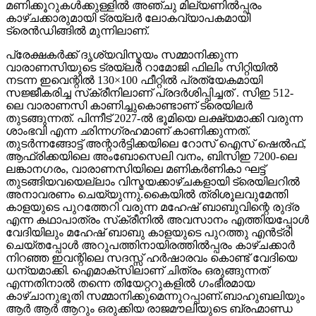
മണിക്കൂറുകൾക്കുള്ളിൽ അഞ്ചു മില്യണിൽപ്പരം
കാഴ്ചക്കാരുമായി ട്രയ്ലർ ലോകവ്യാപകമായി
ട്രെൻഡിങ്ങിൽ മുന്നിലാണ്.
പ്രേക്ഷകർക്ക് ദൃശ്യവിസ്മയം സമ്മാനിക്കുന്ന
വാരാണസിയുടെ ട്രയ്ലർ റാമോജി ഫിലിം സിറ്റിയിൽ
നടന്ന ഇവെന്റിൽ 130×100 ഫീറ്റിൽ പ്രത്യേകമായി
സജ്ജീകരിച്ച സ്‌ക്രീനിലാണ് പ്രദർശിപ്പിച്ചത് . സിഇ 512-
ലെ വാരാണസി കാണിച്ചുകൊണ്ടാണ് ട്രെയിലര്‍
തുടങ്ങുന്നത്. പിന്നീട് 2027-ല്‍ ഭൂമിയെ ലക്ഷ്യമാക്കി വരുന്ന
ശാംഭവി എന്ന ഛിന്നഗ്രഹമാണ് കാണിക്കുന്നത്.
തുടര്‍ന്നങ്ങോട്ട് അന്റാര്‍ട്ടിക്കയിലെ റോസ് ഐസ് ഷെല്‍ഫ്,
ആഫ്രിക്കയിലെ അംബോസെലി വനം, ബിസിഇ 7200-ലെ
ലങ്കാനഗരം, വാരാണസിയിലെ മണികര്‍ണികാ ഘട്ട്
തുടങ്ങിയവയെല്ലാം വിസ്മയക്കാഴ്ചകളായി ട്രെയിലറില്‍
അനാവരണം ചെയ്യുന്നു.കൈയില്‍ ത്രിശൂലവുമേന്തി
കാളയുടെ പുറത്തേറി വരുന്ന മഹേഷ് ബാബുവിന്റെ രുദ്ര
എന്ന കഥാപാത്രം സ്‌ക്രീനിൽ അവസാനം എത്തിയപ്പോൾ
വേദിയിലും മഹേഷ് ബാബു കാളയുടെ പുറത്തു എൻട്രി
ചെയ്തപ്പോൾ അറുപത്തിനായിരത്തിൽപ്പരം കാഴ്ചക്കാർ
നിറഞ്ഞ ഇവന്റിലെ സദസ്സ് ഹർഷാരവം കൊണ്ട് വേദിയെ
ധന്യമാക്കി. ഐമാക്‌സിലാണ് ചിത്രം ഒരുങ്ങുന്നത്
എന്നതിനാല്‍ തന്നെ തിയേറ്ററുകളില്‍ ഗംഭീരമായ
കാഴ്ചാനുഭൂതി സമ്മാനിക്കുമെന്നുറപ്പാണ്.ബാഹുബലിയും
ആർ ആർ ആറും ഒരുക്കിയ രാജമൗലിയുടെ ബ്രഹ്മാണ്ഡ