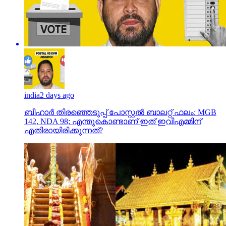
india
2 days ago
ബീഹാർ തിരഞ്ഞെടുപ്പ് പോസ്റ്റൽ ബാലറ്റ് ഫലം: MGB
142, NDA 98; എന്തുകൊണ്ടാണ് ഇത് ഇവിഎമ്മിന്
എതിരായിരിക്കുന്നത്?