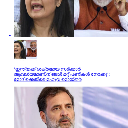
‘ഇന്ത്യക്ക് ശക്തമായ സർക്കാർ
ആവശ്യമാണ്,നിങ്ങൾ മറ്റ് പണികൾ നോക്കൂ’;
മോദിക്കെതിരെ മഹുവ മൊയ്ത്ര