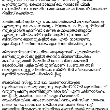
പുറത്തുവന്നു. ഹൈദരാബാദിലെ റാമോജി ഫിലിം
സിറ്റിയില്‍ നടന്ന അതിവിശാലമായ ചടങ്ങിലാണ് ട്രെയിലര്‍
റിലീസ് ചെയ്തത്.
ചിത്രത്തില്‍ രുദ്ര എന്ന കഥാപാത്രമായി മഹേഷ് ബാബു
എത്തുന്നു. മഹേഷ് ബാബു, പ്രിയങ്ക ചോപ്ര, പൃഥ്വിരാജ്
സുകുമാരന്‍ എന്നിവര്‍ കേന്ദ്ര കഥാപാത്രങ്ങളായി
എത്തുന്ന ചിത്രം ശ്രീ ദുര്ഗ ആര്‍ട്‌സ്, ഷോവിങ്
ബിസിനസ് ബാനറുകളില്‍ കെ. എല്‍. നാരായണ,
എസ്.എസ്. കര്‍ത്തികേയ എന്നിവര്‍ നിര്‍മ്മിക്കുന്നു.
കീരവാണിയാണ് സംഗീതം ഒരുക്കുന്നത്. പുറത്തിറങ്ങിയ
മണിക്കൂറുകള്‍ക്കുള്ളില്‍ തന്നെ 5 മില്യണിലധികം
കാഴ്ചകളുമായി ട്രെയിലര്‍ ലോകവ്യാപകമായി
ട്രെന്‍ഡിങ് പട്ടികയില്‍ മുന്നിലാണ്. 130ണ്മ100 അടി
വലുപ്പത്തിലുള്ള പ്രത്യേക സ്‌ക്രീനില്‍ പ്രേക്ഷകര്‍ക്ക്
മുന്നില്‍ ട്രെയിലര്‍ പ്രദര്‍ശിപ്പിച്ചു.
ട്രെയിലര്‍ സി.ഇ. 512-ലെ വാരണാസിയുടെ
ദൃശ്യങ്ങളോടെ തുടങ്ങുന്നു. തുടര്‍ന്ന് 2027ല്‍ ഭൂമിയിലേക്ക്
വരുന്നു എന്നു കാണിക്കുന്ന ‘ശാംഭവി’ എന്ന ഛിന്നഗ്രഹം,
അന്റാര്‍ട്ടിക്കയിലെ റോസ് ഐസ് ഷെല്‍ഫ്,
ആഫ്രിക്കയിലെ അംബോസെലി വനം, ബി.സി.ഇ 7200-ലെ
ലങ്കാനഗരം, വാരണാസിയിലെ മണികര്‍ണികാ ഘട്ട്
തുടങ്ങിയ ഭീമാകാര ദൃശ്യവിശേഷങ്ങള്‍ അതിശയത്തോടെ