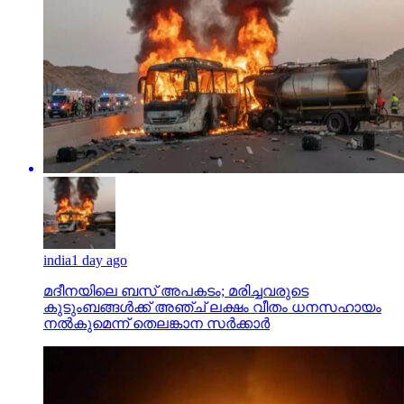
india
1 day ago
മദീനയിലെ ബസ് അപകടം; മരിച്ചവരുടെ
കുടുംബങ്ങള്‍ക്ക് അഞ്ച് ലക്ഷം വീതം ധനസഹായം
നല്‍കുമെന്ന് തെലങ്കാന സര്‍ക്കാര്‍