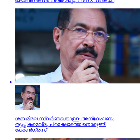
കോണ്‍ഗ്രസിനായിരിക്കും; സന്ദീപ് വാര്യര്‍
ശബരിമല സ്വര്‍ണക്കൊള്ള: അന്വേഷണം
തൃപ്തികരമല്ല, പ്രക്ഷോഭത്തിനൊരുങ്ങി
കോണ്‍ഗ്രസ്