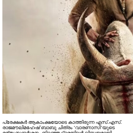
പ്രേക്ഷകര്‍ ആകാംക്ഷയോടെ കാത്തിരുന്ന എസ്.എസ്.
രാജമൗലിമഹേഷ് ബാബു ചിത്രം ‘വാരണാസി’യുടെ
ഭര്തൃസന്ദര്‍ശനം നിറഞ്ഞ ട്രെയിലര്‍ വിസ്മയമായി