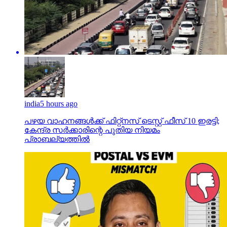
india
5 hours ago
പഴയ വാഹനങ്ങള്‍ക്ക് ഫിറ്റ്‌നസ് ടെസ്റ്റ് ഫീസ് 10 ഇരട്ടി;
കേന്ദ്ര സര്‍ക്കാരിന്റെ പുതിയ നിയമം
പ്രാബല്യത്തില്‍