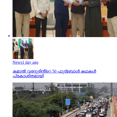
News
1 day ago
കമാൽ വരദൂരിൻ്റെ 50 ഫുട്ബോൾ കഥകൾ
പ്രകാശിതമായി