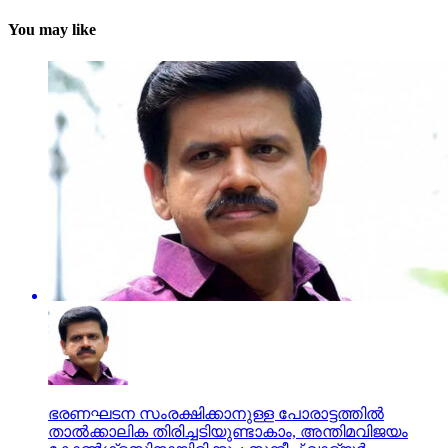
You may like
ഭരണഘടന സംരക്ഷിക്കാനുള്ള പോരാട്ടത്തില്‍
താല്‍ക്കാലിക തിരിച്ചടിയുണ്ടാകാം, അന്തിമവിജയം