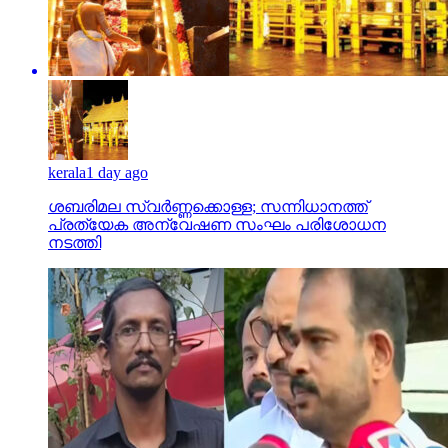
kerala
1 day ago
ശബരിമല സ്വര്‍ണ്ണക്കൊള്ള; സന്നിധാനത്ത്
പ്രത്യേക അന്വേഷണ സംഘം പരിശോധന
നടത്തി