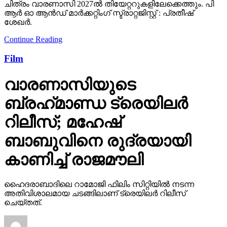
ചിത്രം വാരണാസി 2027ൽ തിയേറ്ററുകളിലേക്കെത്തും. പി
ആർ ഓ ആൻഡ് മാർക്കറ്റിംഗ് സ്ട്രാറ്റജിസ്റ്റ് : പ്രതീഷ്
ശേഖർ.
Continue Reading
Film
വാരണാസിയുടെ
ബ്രഹ്‌മാണ്ഡ ട്രെയിലര്‍
റിലീസ്; മഹേഷ്
ബാബുവിനെ രുദ്രയായി
കാണിച്ച് രാജമൗലി
ഹൈദരാബാദിലെ റാമോജി ഫിലിം സിറ്റിയില്‍ നടന്ന
അതിവിശാലമായ ചടങ്ങിലാണ് ട്രെയിലര്‍ റിലീസ്
ചെയ്തത്.