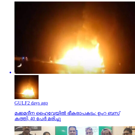
GULF
2 days ago
മക്കമദീന ഹൈവേയില്‍ ഭീകരാപകടം: ഉംറ ബസ്
കത്തി, 40 പേര്‍ മരിച്ചു