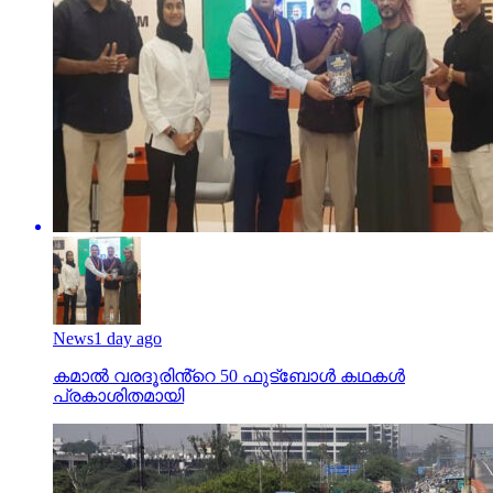
News
1 day ago
കമാൽ വരദൂരിൻ്റെ 50 ഫുട്ബോൾ കഥകൾ
പ്രകാശിതമായി