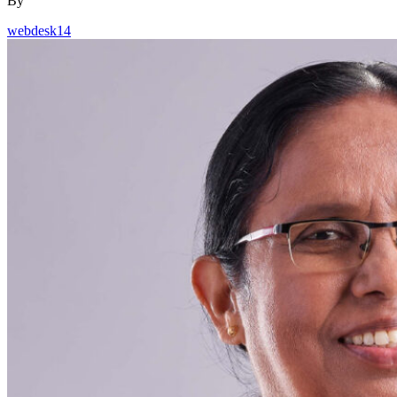
By
webdesk14