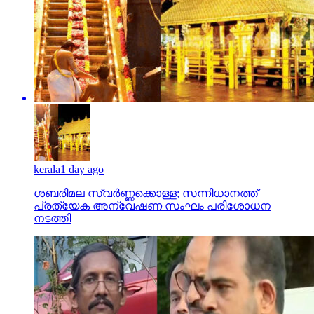
kerala
1 day ago
ശബരിമല സ്വര്‍ണ്ണക്കൊള്ള; സന്നിധാനത്ത്
പ്രത്യേക അന്വേഷണ സംഘം പരിശോധന
നടത്തി