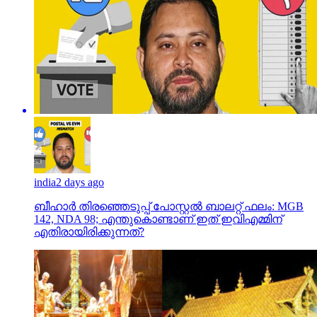
india
2 days ago
ബീഹാർ തിരഞ്ഞെടുപ്പ് പോസ്റ്റൽ ബാലറ്റ് ഫലം: MGB
142, NDA 98; എന്തുകൊണ്ടാണ് ഇത് ഇവിഎമ്മിന്
എതിരായിരിക്കുന്നത്?