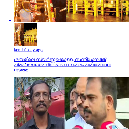
kerala
1 day ago
ശബരിമല സ്വര്‍ണ്ണക്കൊള്ള; സന്നിധാനത്ത്
പ്രത്യേക അന്വേഷണ സംഘം പരിശോധന
നടത്തി