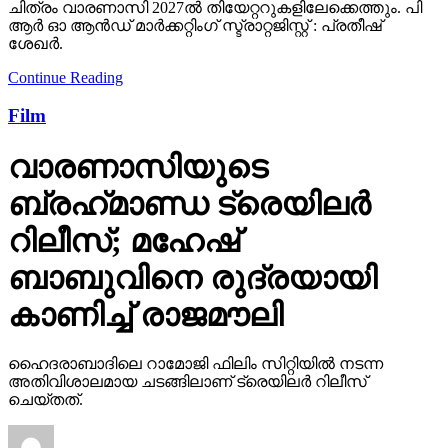
ചിത്രം വാരണാസി 2027ൽ തിയേറ്ററുകളിലേക്കെത്തും. പി
ആർ ഓ ആൻഡ് മാർക്കറ്റിംഗ് സ്ട്രാറ്റജിസ്റ്റ് : പ്രതീഷ്
ശേഖർ.
Continue Reading
Film
വാരണാസിയുടെ
ബ്രഹ്‌മാണ്ഡ ട്രെയിലര്‍
റിലീസ്; മഹേഷ്
ബാബുവിനെ രുദ്രയായി
കാണിച്ച് രാജമൗലി
ഹൈദരാബാദിലെ റാമോജി ഫിലിം സിറ്റിയില്‍ നടന്ന
അതിവിശാലമായ ചടങ്ങിലാണ് ട്രെയിലര്‍ റിലീസ്
ചെയ്തത്.