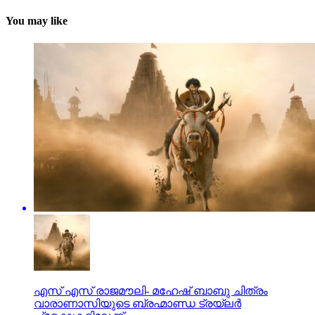
You may like
എസ് എസ് രാജമൗലി- മഹേഷ് ബാബു ചിത്രം
വാരാണാസിയുടെ ബ്രഹ്മാണ്ഡ ട്രയ്ലർ