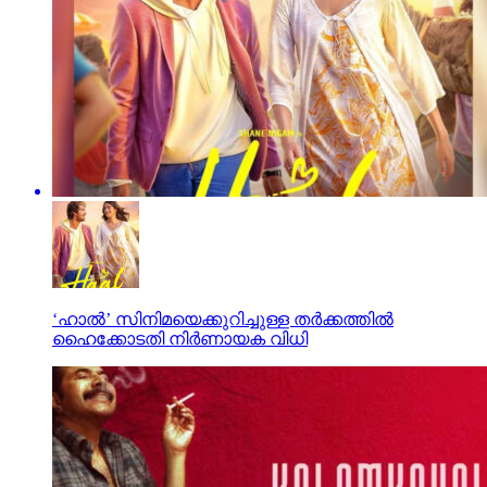
‘ഹാല്‍’ സിനിമയെക്കുറിച്ചുള്ള തര്‍ക്കത്തില്‍
ഹൈക്കോടതി നിര്‍ണായക വിധി