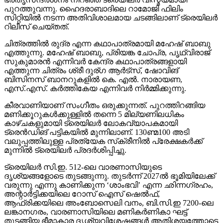
പുറത്തുവന്നു. ഹൈദരാബാദിലെ റാമോജി ഫിലിം
സിറ്റിയില്‍ നടന്ന അതിവിശാലമായ ചടങ്ങിലാണ് ട്രെയിലര്‍
റിലീസ് ചെയ്തത്.
ചിത്രത്തില്‍ രുദ്ര എന്ന കഥാപാത്രമായി മഹേഷ് ബാബു
എത്തുന്നു. മഹേഷ് ബാബു, പ്രിയങ്ക ചോപ്ര, പൃഥ്വിരാജ്
സുകുമാരന്‍ എന്നിവര്‍ കേന്ദ്ര കഥാപാത്രങ്ങളായി
എത്തുന്ന ചിത്രം ശ്രീ ദുര്ഗ ആര്‍ട്‌സ്, ഷോവിങ്
ബിസിനസ് ബാനറുകളില്‍ കെ. എല്‍. നാരായണ,
എസ്.എസ്. കര്‍ത്തികേയ എന്നിവര്‍ നിര്‍മ്മിക്കുന്നു.
കീരവാണിയാണ് സംഗീതം ഒരുക്കുന്നത്. പുറത്തിറങ്ങിയ
മണിക്കൂറുകള്‍ക്കുള്ളില്‍ തന്നെ 5 മില്യണിലധികം
കാഴ്ചകളുമായി ട്രെയിലര്‍ ലോകവ്യാപകമായി
ട്രെന്‍ഡിങ് പട്ടികയില്‍ മുന്നിലാണ്. 130ണ്മ100 അടി
വലുപ്പത്തിലുള്ള പ്രത്യേക സ്‌ക്രീനില്‍ പ്രേക്ഷകര്‍ക്ക്
മുന്നില്‍ ട്രെയിലര്‍ പ്രദര്‍ശിപ്പിച്ചു.
ട്രെയിലര്‍ സി.ഇ. 512-ലെ വാരണാസിയുടെ
ദൃശ്യങ്ങളോടെ തുടങ്ങുന്നു. തുടര്‍ന്ന് 2027ല്‍ ഭൂമിയിലേക്ക്
വരുന്നു എന്നു കാണിക്കുന്ന ‘ശാംഭവി’ എന്ന ഛിന്നഗ്രഹം,
അന്റാര്‍ട്ടിക്കയിലെ റോസ് ഐസ് ഷെല്‍ഫ്,
ആഫ്രിക്കയിലെ അംബോസെലി വനം, ബി.സി.ഇ 7200-ലെ
ലങ്കാനഗരം, വാരണാസിയിലെ മണികര്‍ണികാ ഘട്ട്
തുടങ്ങിയ ഭീമാകാര ദൃശ്യവിശേഷങ്ങള്‍ അതിശയത്തോടെ