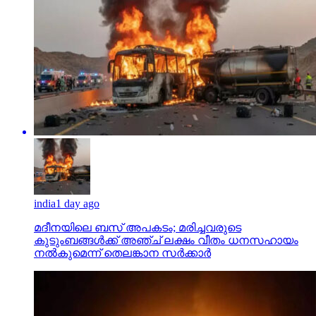
india
1 day ago
മദീനയിലെ ബസ് അപകടം; മരിച്ചവരുടെ
കുടുംബങ്ങള്‍ക്ക് അഞ്ച് ലക്ഷം വീതം ധനസഹായം
നല്‍കുമെന്ന് തെലങ്കാന സര്‍ക്കാര്‍