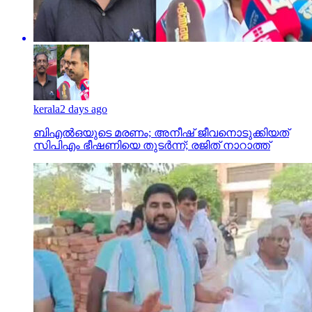
kerala
2 days ago
ബിഎല്‍ഒയുടെ മരണം; അനീഷ് ജീവനൊടുക്കിയത്
സിപിഎം ഭീഷണിയെ തുടര്‍ന്ന്; രജിത് നാറാത്ത്