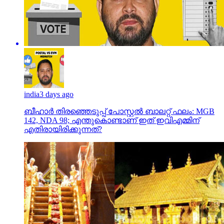
india
3 days ago
ബീഹാർ തിരഞ്ഞെടുപ്പ് പോസ്റ്റൽ ബാലറ്റ് ഫലം: MGB
142, NDA 98; എന്തുകൊണ്ടാണ് ഇത് ഇവിഎമ്മിന്
എതിരായിരിക്കുന്നത്?