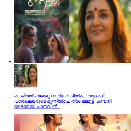
രഞ്ജിത്ത് – മഞ്ജു വാര്യർ ചിത്രം “ആരോ”
പ്രേക്ഷകരുടെ മുന്നിൽ; ചിത്രം മമ്മൂട്ടി കമ്പനി
യൂട്യൂബ് ചാനലിൽ..