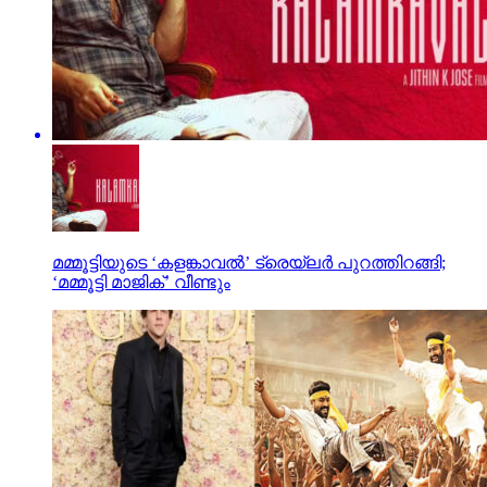
മമ്മൂട്ടിയുടെ ‘കളങ്കാവല്‍’ ട്രെയ്‌ലര്‍ പുറത്തിറങ്ങി;
‘മമ്മൂട്ടി മാജിക്’ വീണ്ടും