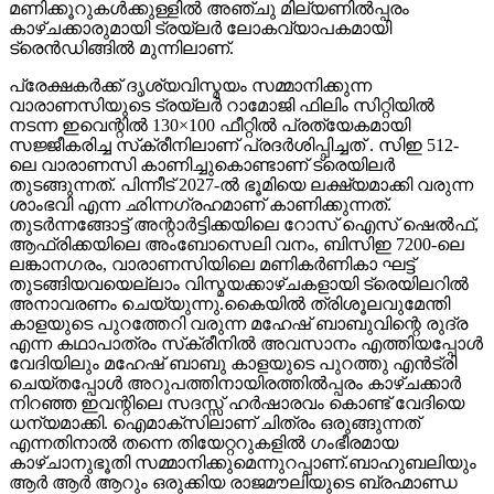
മണിക്കൂറുകൾക്കുള്ളിൽ അഞ്ചു മില്യണിൽപ്പരം
കാഴ്ചക്കാരുമായി ട്രയ്ലർ ലോകവ്യാപകമായി
ട്രെൻഡിങ്ങിൽ മുന്നിലാണ്.
പ്രേക്ഷകർക്ക് ദൃശ്യവിസ്മയം സമ്മാനിക്കുന്ന
വാരാണസിയുടെ ട്രയ്ലർ റാമോജി ഫിലിം സിറ്റിയിൽ
നടന്ന ഇവെന്റിൽ 130×100 ഫീറ്റിൽ പ്രത്യേകമായി
സജ്ജീകരിച്ച സ്‌ക്രീനിലാണ് പ്രദർശിപ്പിച്ചത് . സിഇ 512-
ലെ വാരാണസി കാണിച്ചുകൊണ്ടാണ് ട്രെയിലര്‍
തുടങ്ങുന്നത്. പിന്നീട് 2027-ല്‍ ഭൂമിയെ ലക്ഷ്യമാക്കി വരുന്ന
ശാംഭവി എന്ന ഛിന്നഗ്രഹമാണ് കാണിക്കുന്നത്.
തുടര്‍ന്നങ്ങോട്ട് അന്റാര്‍ട്ടിക്കയിലെ റോസ് ഐസ് ഷെല്‍ഫ്,
ആഫ്രിക്കയിലെ അംബോസെലി വനം, ബിസിഇ 7200-ലെ
ലങ്കാനഗരം, വാരാണസിയിലെ മണികര്‍ണികാ ഘട്ട്
തുടങ്ങിയവയെല്ലാം വിസ്മയക്കാഴ്ചകളായി ട്രെയിലറില്‍
അനാവരണം ചെയ്യുന്നു.കൈയില്‍ ത്രിശൂലവുമേന്തി
കാളയുടെ പുറത്തേറി വരുന്ന മഹേഷ് ബാബുവിന്റെ രുദ്ര
എന്ന കഥാപാത്രം സ്‌ക്രീനിൽ അവസാനം എത്തിയപ്പോൾ
വേദിയിലും മഹേഷ് ബാബു കാളയുടെ പുറത്തു എൻട്രി
ചെയ്തപ്പോൾ അറുപത്തിനായിരത്തിൽപ്പരം കാഴ്ചക്കാർ
നിറഞ്ഞ ഇവന്റിലെ സദസ്സ് ഹർഷാരവം കൊണ്ട് വേദിയെ
ധന്യമാക്കി. ഐമാക്‌സിലാണ് ചിത്രം ഒരുങ്ങുന്നത്
എന്നതിനാല്‍ തന്നെ തിയേറ്ററുകളില്‍ ഗംഭീരമായ
കാഴ്ചാനുഭൂതി സമ്മാനിക്കുമെന്നുറപ്പാണ്.ബാഹുബലിയും
ആർ ആർ ആറും ഒരുക്കിയ രാജമൗലിയുടെ ബ്രഹ്മാണ്ഡ