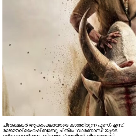
പ്രേക്ഷകര്‍ ആകാംക്ഷയോടെ കാത്തിരുന്ന എസ്.എസ്.
രാജമൗലിമഹേഷ് ബാബു ചിത്രം ‘വാരണാസി’യുടെ
ഭര്തൃസന്ദര്‍ശനം നിറഞ്ഞ ട്രെയിലര്‍ വിസ്മയമായി