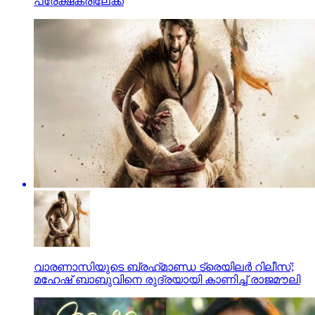
പ്രേക്ഷകരിലേക്ക്
വാരണാസിയുടെ ബ്രഹ്‌മാണ്ഡ ട്രെയിലര്‍ റിലീസ്;
മഹേഷ് ബാബുവിനെ രുദ്രയായി കാണിച്ച് രാജമൗലി