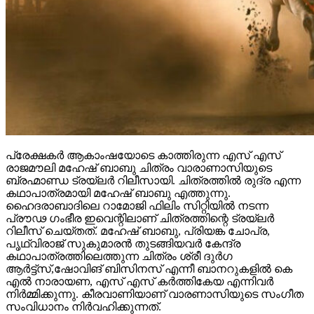
പ്രേക്ഷകർ ആകാംഷയോടെ കാത്തിരുന്ന എസ് എസ്
രാജമൗലി മഹേഷ് ബാബു ചിത്രം വാരാണാസിയുടെ
ബ്രഹ്മാണ്ഡ ട്രയ്ലർ റിലീസായി. ചിത്രത്തിൽ രുദ്ര എന്ന
കഥാപാത്രമായി മഹേഷ് ബാബു എത്തുന്നു.
ഹൈദരാബാദിലെ റാമോജി ഫിലിം സിറ്റിയിൽ നടന്ന
പ്രൗഢ ഗംഭീര ഇവെന്റിലാണ് ചിത്രത്തിന്റെ ട്രയ്ലർ
റിലീസ് ചെയ്തത്. മഹേഷ് ബാബു, പ്രിയങ്ക ചോപ്ര,
പൃഥ്വിരാജ് സുകുമാരൻ തുടങ്ങിയവർ കേന്ദ്ര
കഥാപാത്രത്തിലെത്തുന്ന ചിത്രം ശ്രീ ദുർഗ
ആർട്ട്സ്,ഷോവിങ് ബിസിനസ് എന്നീ ബാനറുകളിൽ കെ
എൽ നാരായണ, എസ് എസ് കർത്തികേയ എന്നിവർ
നിർമ്മിക്കുന്നു. കീരവാണിയാണ് വാരണാസിയുടെ സംഗീത
സംവിധാനം നിർവഹിക്കുന്നത്.