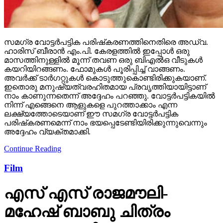
സമഗ്ര വോട്ടര്‍പട്ടിക പരിഷ്‌കരണത്തിനെതിരെ അഡ്വ.
ഹാരിസ് ബീരാന്‍ എം.പി. കേരളത്തില്‍ ഇപ്പോള്‍ ഒരു
മാസത്തിനുള്ളില്‍ മൂന്ന് തവണ ഒരു ബിഎല്‍ഒ വീടുകള്‍
കയറിയിറങ്ങണം. ഫോമുകള്‍ പൂരിപ്പിച്ച് വാങ്ങണം.
അവര്‍ക്ക് ടാര്‍ഗറ്റുകള്‍ കൊടുത്തുകൊണ്ടിരിക്കുകയാണ്.
ഇതൊരു മനുഷ്യത്വരഹിതമായ പ്രവൃത്തിയായിട്ടാണ്
നാം കാണുന്നതെന്ന് അദ്ദേഹം പറഞ്ഞു. വോട്ടര്‍പട്ടികയില്‍
നിന്ന് എങ്ങെനെ ആളുകളെ പുറത്താക്കാം എന്ന
ലക്ഷ്യത്തോടെയാണ് ഈ സമഗ്ര വോട്ടര്‍പട്ടിക
പരിഷ്‌കരണമെന്ന് നാം ഭയപ്പെടേണ്ടിയിരിക്കുന്നുവെന്നും
അദ്ദേഹം വ്യക്തമാക്കി.
Continue Reading
Film
എസ് എസ് രാജമൗലി-
മഹേഷ് ബാബു ചിത്രം