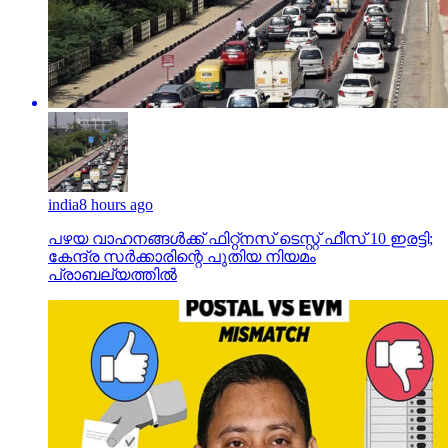
india
8 hours ago
പഴയ വാഹനങ്ങള്‍ക്ക് ഫിറ്റ്‌നസ് ടെസ്റ്റ് ഫീസ് 10 ഇരട്ടി;
കേന്ദ്ര സര്‍ക്കാരിന്റെ പുതിയ നിയമം
പ്രാബല്യത്തില്‍