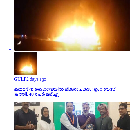
GULF
2 days ago
മക്കമദീന ഹൈവേയില്‍ ഭീകരാപകടം: ഉംറ ബസ്
കത്തി, 40 പേര്‍ മരിച്ചു