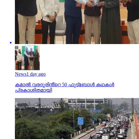
News
1 day ago
കമാൽ വരദൂരിൻ്റെ 50 ഫുട്ബോൾ കഥകൾ
പ്രകാശിതമായി