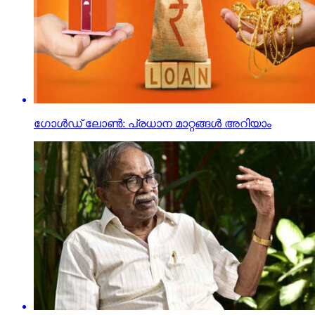
ഗോള്‍ഡ് ലോണ്‍: പ്രധാന മാറ്റങ്ങള്‍ അറിയാം