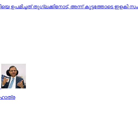
െ ഉപമിച്ചത് തുഗ്ലക്കിനോട്, അന്ന് കൂട്ടത്തോടെ ഇളകി സംഘ
ഹോത്ര