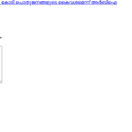
; 7,581 കോടി പൊതുജനങ്ങളുടെ കൈവശമെന്ന് ആർബിഐ
*