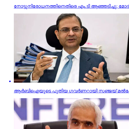
നോട്ടുനിരോധനത്തിനെതിരെ എം.ടി ആഞ്ഞടിച്ചു; മോദിയ
ആര്‍ബിഐയുടെ പുതിയ ഗവര്‍ണറായി സഞ്ജയ് മല്‍