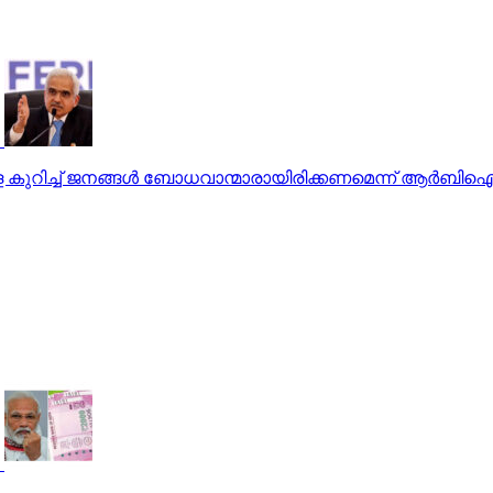
ുകളെ കുറിച്ച് ജനങ്ങള്‍ ബോധവാന്മാരായിരിക്കണമെന്ന് ആര്‍ബിഐ