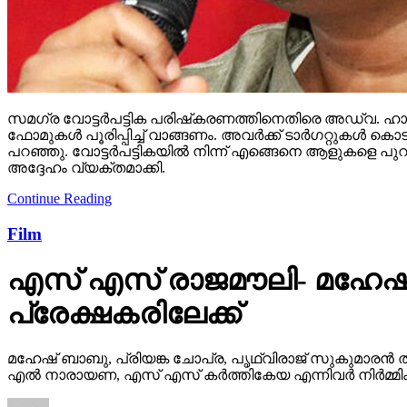
സമഗ്ര വോട്ടര്‍പട്ടിക പരിഷ്‌കരണത്തിനെതിരെ അഡ്വ. ഹാരി
ഫോമുകള്‍ പൂരിപ്പിച്ച് വാങ്ങണം. അവര്‍ക്ക് ടാര്‍ഗറ്റുക
പറഞ്ഞു. വോട്ടര്‍പട്ടികയില്‍ നിന്ന് എങ്ങെനെ ആളുകളെ പുറ
അദ്ദേഹം വ്യക്തമാക്കി.
Continue Reading
Film
എസ് എസ് രാജമൗലി- മഹേഷ്
പ്രേക്ഷകരിലേക്ക്
മഹേഷ് ബാബു, പ്രിയങ്ക ചോപ്ര, പൃഥ്വിരാജ് സുകുമാരൻ ത
എൽ നാരായണ, എസ് എസ് കർത്തികേയ എന്നിവർ നിർമ്മിക്ക