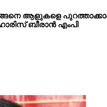
ന് എങ്ങെനെ ആളുകളെ പുറത്താക
 ഹാരിസ് ബീരാൻ എംപി