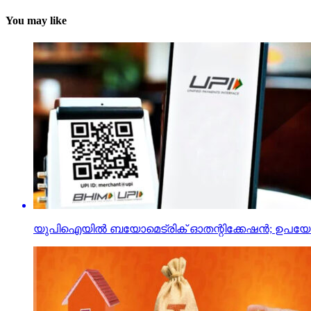
You may like
യുപിഐയില്‍ ബയോമെട്രിക് ഓതന്റിക്കേഷന്‍; ഉപയോക്ത