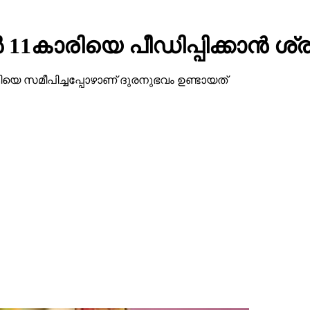
കാരിയെ പീഡിപ്പിക്കാൻ ശ്ര
വാമിയെ സമീപിച്ചപ്പോഴാണ് ദുരനുഭവം ഉണ്ടായത്