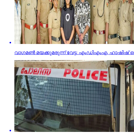
വാഗമണ്‍ മയക്കുമരുന്ന് വേട്ട: എംഡിഎംഎ, ഹാഷിഷ് ഓയ