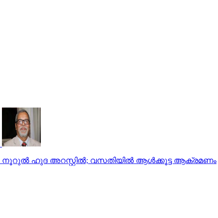
 നൂറുല്‍ ഹുദ അറസ്റ്റില്‍; വസതിയില്‍ ആള്‍ക്കൂട്ട ആക്രമണം