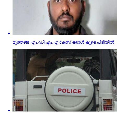
മുത്തങ്ങ എം.ഡി.എം.എ കേസ് ഒരാള്‍ കൂടെ പിടിയില്‍