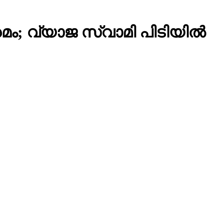
മം; വ്യാജ സ്വാമി പിടിയിൽ