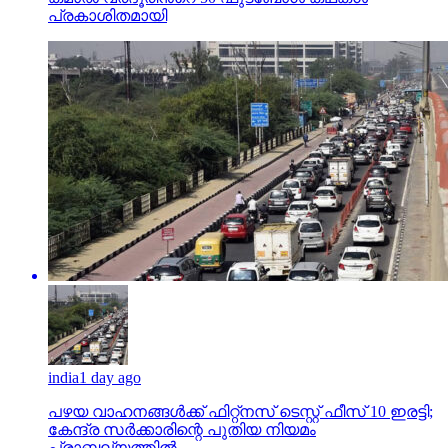
പ്രകാശിതമായി
india
1 day ago
പഴയ വാഹനങ്ങള്‍ക്ക് ഫിറ്റ്‌നസ് ടെസ്റ്റ് ഫീസ് 10 ഇരട്ടി;
കേന്ദ്ര സര്‍ക്കാരിന്റെ പുതിയ നിയമം
പ്രാബല്യത്തില്‍