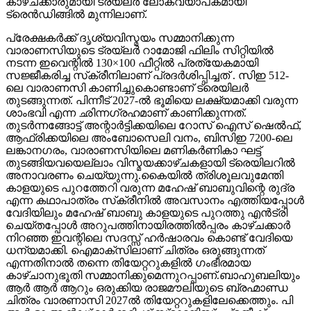
കാഴ്ചക്കാരുമായി ട്രയ്ലർ ലോകവ്യാപകമായി
ട്രെൻഡിങ്ങിൽ മുന്നിലാണ്.
പ്രേക്ഷകർക്ക് ദൃശ്യവിസ്മയം സമ്മാനിക്കുന്ന
വാരാണസിയുടെ ട്രയ്ലർ റാമോജി ഫിലിം സിറ്റിയിൽ
നടന്ന ഇവെന്റിൽ 130×100 ഫീറ്റിൽ പ്രത്യേകമായി
സജ്ജീകരിച്ച സ്‌ക്രീനിലാണ് പ്രദർശിപ്പിച്ചത് . സിഇ 512-
ലെ വാരാണസി കാണിച്ചുകൊണ്ടാണ് ട്രെയിലര്‍
തുടങ്ങുന്നത്. പിന്നീട് 2027-ല്‍ ഭൂമിയെ ലക്ഷ്യമാക്കി വരുന്ന
ശാംഭവി എന്ന ഛിന്നഗ്രഹമാണ് കാണിക്കുന്നത്.
തുടര്‍ന്നങ്ങോട്ട് അന്റാര്‍ട്ടിക്കയിലെ റോസ് ഐസ് ഷെല്‍ഫ്,
ആഫ്രിക്കയിലെ അംബോസെലി വനം, ബിസിഇ 7200-ലെ
ലങ്കാനഗരം, വാരാണസിയിലെ മണികര്‍ണികാ ഘട്ട്
തുടങ്ങിയവയെല്ലാം വിസ്മയക്കാഴ്ചകളായി ട്രെയിലറില്‍
അനാവരണം ചെയ്യുന്നു.കൈയില്‍ ത്രിശൂലവുമേന്തി
കാളയുടെ പുറത്തേറി വരുന്ന മഹേഷ് ബാബുവിന്റെ രുദ്ര
എന്ന കഥാപാത്രം സ്‌ക്രീനിൽ അവസാനം എത്തിയപ്പോൾ
വേദിയിലും മഹേഷ് ബാബു കാളയുടെ പുറത്തു എൻട്രി
ചെയ്തപ്പോൾ അറുപത്തിനായിരത്തിൽപ്പരം കാഴ്ചക്കാർ
നിറഞ്ഞ ഇവന്റിലെ സദസ്സ് ഹർഷാരവം കൊണ്ട് വേദിയെ
ധന്യമാക്കി. ഐമാക്‌സിലാണ് ചിത്രം ഒരുങ്ങുന്നത്
എന്നതിനാല്‍ തന്നെ തിയേറ്ററുകളില്‍ ഗംഭീരമായ
കാഴ്ചാനുഭൂതി സമ്മാനിക്കുമെന്നുറപ്പാണ്.ബാഹുബലിയും
ആർ ആർ ആറും ഒരുക്കിയ രാജമൗലിയുടെ ബ്രഹ്മാണ്ഡ
ചിത്രം വാരണാസി 2027ൽ തിയേറ്ററുകളിലേക്കെത്തും. പി