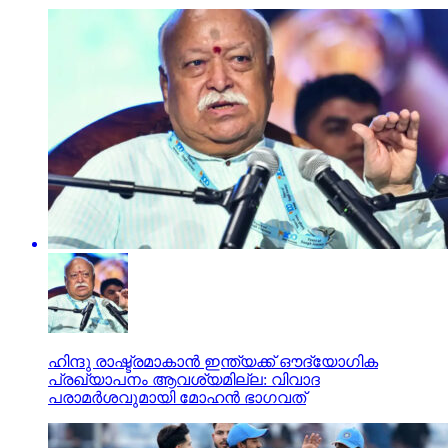
ഹിന്ദു രാഷ്ട്രമാകാന്‍ ഇന്ത്യക്ക് ഔദ്യോഗിക
പ്രഖ്യാപനം ആവശ്യമില്ല: വിവാദ
പരാമര്‍ശവുമായി മോഹന്‍ ഭാഗവത്