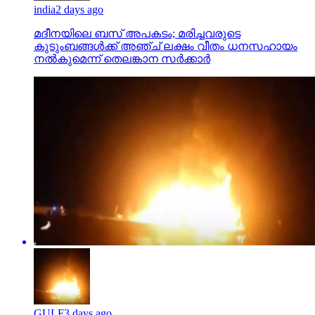
india
2 days ago
മദീനയിലെ ബസ് അപകടം; മരിച്ചവരുടെ
കുടുംബങ്ങള്‍ക്ക് അഞ്ച് ലക്ഷം വീതം ധനസഹായം
നല്‍കുമെന്ന് തെലങ്കാന സര്‍ക്കാര്‍
GULF
3 days ago