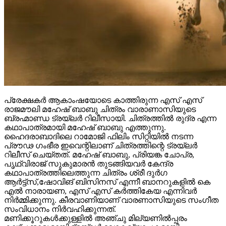
പ്രേക്ഷകർ ആകാംഷയോടെ കാത്തിരുന്ന എസ് എസ്
രാജമൗലി മഹേഷ് ബാബു ചിത്രം വാരാണാസിയുടെ
ബ്രഹ്മാണ്ഡ ട്രയ്ലർ റിലീസായി. ചിത്രത്തിൽ രുദ്ര എന്ന
കഥാപാത്രമായി മഹേഷ് ബാബു എത്തുന്നു.
ഹൈദരാബാദിലെ റാമോജി ഫിലിം സിറ്റിയിൽ നടന്ന
പ്രൗഢ ഗംഭീര ഇവെന്റിലാണ് ചിത്രത്തിന്റെ ട്രയ്ലർ
റിലീസ് ചെയ്തത്. മഹേഷ് ബാബു, പ്രിയങ്ക ചോപ്ര,
പൃഥ്വിരാജ് സുകുമാരൻ തുടങ്ങിയവർ കേന്ദ്ര
കഥാപാത്രത്തിലെത്തുന്ന ചിത്രം ശ്രീ ദുർഗ
ആർട്ട്സ്,ഷോവിങ് ബിസിനസ് എന്നീ ബാനറുകളിൽ കെ
എൽ നാരായണ, എസ് എസ് കർത്തികേയ എന്നിവർ
നിർമ്മിക്കുന്നു. കീരവാണിയാണ് വാരണാസിയുടെ സംഗീത
സംവിധാനം നിർവഹിക്കുന്നത്.
മണിക്കൂറുകൾക്കുള്ളിൽ അഞ്ചു മില്യണിൽപ്പരം