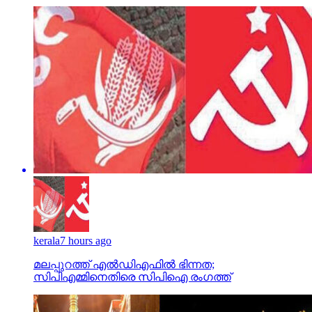
kerala
7 hours ago
മലപ്പുറത്ത് എല്‍ഡിഎഫില്‍ ഭിന്നത;
സിപിഎമ്മിനെതിരെ സിപിഐ രംഗത്ത്