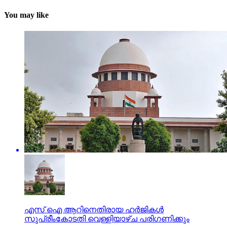
You may like
എസ് ഐ ആറിനെതിരായ ഹർജികൾ
സുപ്രീംകോടതി വെള്ളിയാഴ്ച പരിഗണിക്കും