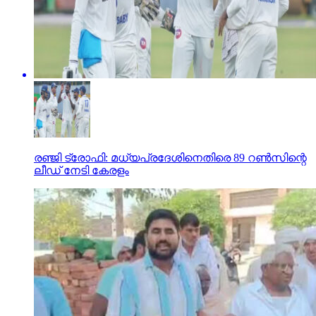
രഞ്ജി ട്രോഫി: മധ്യപ്രദേശിനെതിരെ 89 റണ്‍സിന്റെ
ലീഡ് നേടി കേരളം