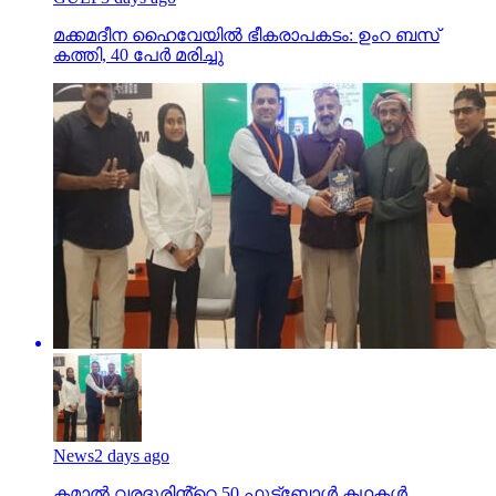
മക്കമദീന ഹൈവേയില്‍ ഭീകരാപകടം: ഉംറ ബസ്
കത്തി, 40 പേര്‍ മരിച്ചു
News
2 days ago
കമാൽ വരദൂരിൻ്റെ 50 ഫുട്ബോൾ കഥകൾ