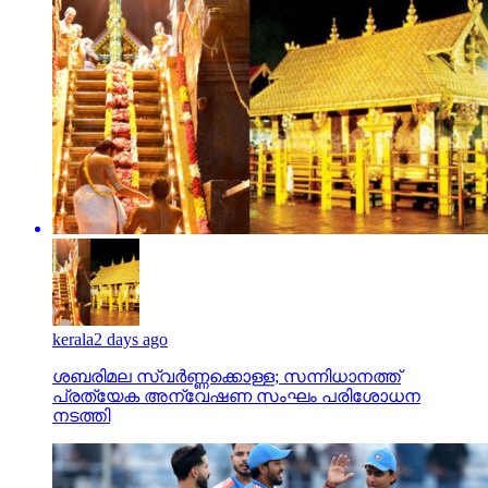
kerala
2 days ago
ശബരിമല സ്വര്‍ണ്ണക്കൊള്ള; സന്നിധാനത്ത്
പ്രത്യേക അന്വേഷണ സംഘം പരിശോധന
നടത്തി