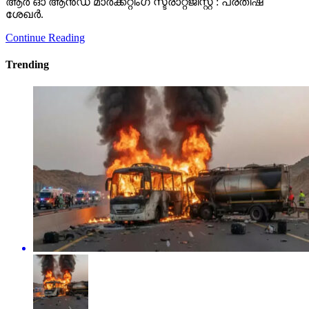
ആർ ഓ ആൻഡ് മാർക്കറ്റിംഗ് സ്ട്രാറ്റജിസ്റ്റ് : പ്രതീഷ്
ശേഖർ.
Continue Reading
Trending