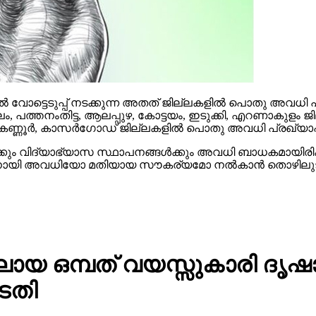
 വോട്ടെടുപ്പ് നടക്കുന്ന അതത് ജില്ലകളില്‍ പൊതു അവധി പ്രഖ
ം, പത്തനംതിട്ട, ആലപ്പുഴ, കോട്ടയം, ഇടുക്കി, എറണാകുളം 
 കണ്ണൂര്‍, കാസര്‍ഗോഡ് ജില്ലകളില്‍ പൊതു അവധി പ്രഖ്യാപിച്ചി
‍ക്കും വിദ്യാഭ്യാസ സ്ഥാപനങ്ങള്‍ക്കും അവധി ബാധകമായിരിക്ക
്നതിനായി അവധിയോ മതിയായ സൗകര്യമോ നല്‍കാന്‍ തൊഴിലുടമകള്‍
 ഒമ്പത് വയസ്സുകാരി ദൃഷാന
ടതി