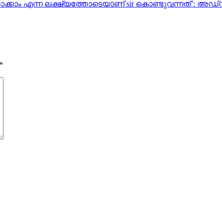
ത്താക്കാം എന്ന ലക്ഷ്യത്തോടെയാണ് sir കൊണ്ടുവന്നത്’: അ
*