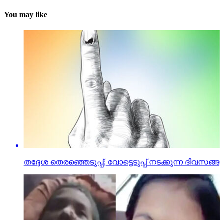
You may like
തദ്ദേശ തെരഞ്ഞെടുപ്പ്; വോട്ടെടുപ്പ് നടക്കുന്ന ദിവ