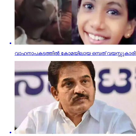
വാഹനാപകടത്തില്‍ കോമയിലായ ഒമ്പത് വയസ്സുകാരി ദ