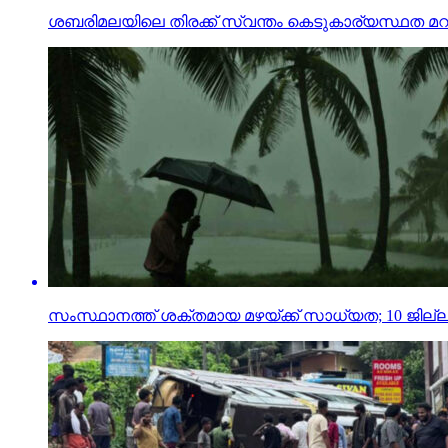
ശബരിമലയിലെ തിരക്ക് സ്വന്തം കെടുകാര്യസ്ഥത മറച്ചുവ
സംസ്ഥാനത്ത് ശക്തമായ മഴയ്ക്ക് സാധ്യത; 10 ജില്ലക