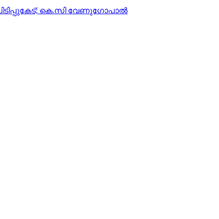
 പിടിപ്പുകേട്; കെ.സി വേണുഗോപാല്‍