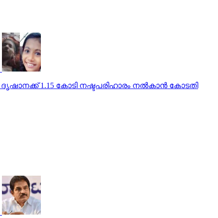
ൃഷാനക്ക് 1.15 കോടി നഷ്ടപരിഹാരം നല്‍കാന്‍ കോടതി