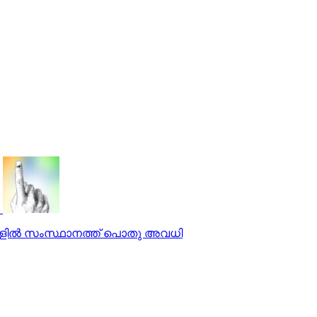
സങ്ങളില്‍ സംസ്ഥാനത്ത് പൊതു അവധി