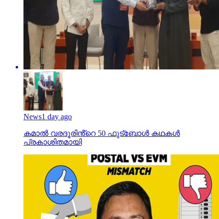
News
1 day ago
കമാൽ വരദൂരിൻ്റെ 50 ഫുട്ബോൾ കഥകൾ
പ്രകാശിതമായി