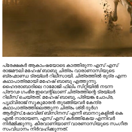
പ്രേക്ഷകർ ആകാംഷയോടെ കാത്തിരുന്ന എസ് എസ്
രാജമൗലി മഹേഷ് ബാബു ചിത്രം വാരാണാസിയുടെ
ബ്രഹ്മാണ്ഡ ട്രയ്ലർ റിലീസായി. ചിത്രത്തിൽ രുദ്ര എന്ന
കഥാപാത്രമായി മഹേഷ് ബാബു എത്തുന്നു.
ഹൈദരാബാദിലെ റാമോജി ഫിലിം സിറ്റിയിൽ നടന്ന
പ്രൗഢ ഗംഭീര ഇവെന്റിലാണ് ചിത്രത്തിന്റെ ട്രയ്ലർ
റിലീസ് ചെയ്തത്. മഹേഷ് ബാബു, പ്രിയങ്ക ചോപ്ര,
പൃഥ്വിരാജ് സുകുമാരൻ തുടങ്ങിയവർ കേന്ദ്ര
കഥാപാത്രത്തിലെത്തുന്ന ചിത്രം ശ്രീ ദുർഗ
ആർട്ട്സ്,ഷോവിങ് ബിസിനസ് എന്നീ ബാനറുകളിൽ കെ
എൽ നാരായണ, എസ് എസ് കർത്തികേയ എന്നിവർ
നിർമ്മിക്കുന്നു. കീരവാണിയാണ് വാരണാസിയുടെ സംഗീത
സംവിധാനം നിർവഹിക്കുന്നത്.