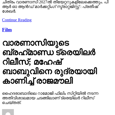
ചിത്രം വാരണാസി 2027ൽ തിയേറ്ററുകളിലേക്കെത്തും. പി
ആർ ഓ ആൻഡ് മാർക്കറ്റിംഗ് സ്ട്രാറ്റജിസ്റ്റ് : പ്രതീഷ്
ശേഖർ.
Continue Reading
Film
വാരണാസിയുടെ
ബ്രഹ്‌മാണ്ഡ ട്രെയിലര്‍
റിലീസ്; മഹേഷ്
ബാബുവിനെ രുദ്രയായി
കാണിച്ച് രാജമൗലി
ഹൈദരാബാദിലെ റാമോജി ഫിലിം സിറ്റിയില്‍ നടന്ന
അതിവിശാലമായ ചടങ്ങിലാണ് ട്രെയിലര്‍ റിലീസ്
ചെയ്തത്.