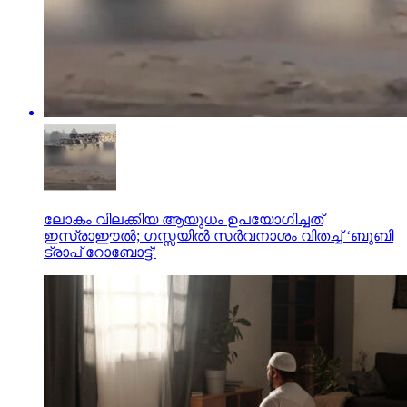
ലോകം വിലക്കിയ ആയുധം ഉപയോഗിച്ചത്
ഇസ്രാഈല്‍; ഗസ്സയില്‍ സര്‍വനാശം വിതച്ച് ‘ബൂബി
ട്രാപ് റോബോട്ട്’