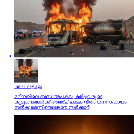
india
1 day ago
മദീനയിലെ ബസ് അപകടം; മരിച്ചവരുടെ
കുടുംബങ്ങള്‍ക്ക് അഞ്ച് ലക്ഷം വീതം ധനസഹായം
നല്‍കുമെന്ന് തെലങ്കാന സര്‍ക്കാര്‍