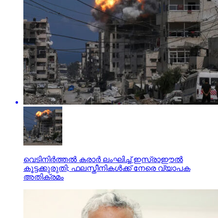
വെടിനിര്‍ത്തല്‍ കരാര്‍ ലംഘിച്ച് ഇസ്രാഈല്‍
കൂട്ടക്കുരുതി; ഫലസ്തീനികള്‍ക്ക് നേരെ വ്യാപക
അതിക്രമം