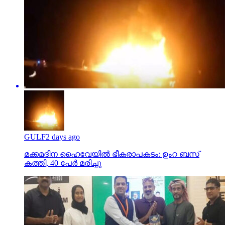
GULF
2 days ago
മക്കമദീന ഹൈവേയില്‍ ഭീകരാപകടം: ഉംറ ബസ്
കത്തി, 40 പേര്‍ മരിച്ചു