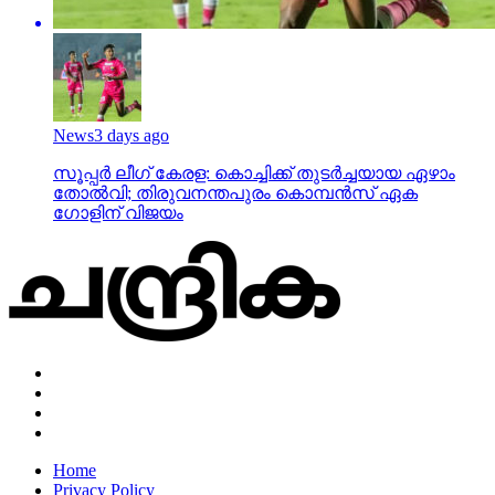
News
3 days ago
സൂപ്പര്‍ ലീഗ് കേരള: കൊച്ചിക്ക് തുടര്‍ച്ചയായ ഏഴാം
തോല്‍വി; തിരുവനന്തപുരം കൊമ്പന്‍സ് ഏക
ഗോളിന് വിജയം
Home
Privacy Policy