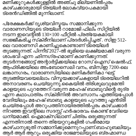
മണിക്കൂറുകൾക്കുള്ളിൽ അഞ്ചു മില്യണിൽപ്പരം
കാഴ്ചക്കാരുമായി ട്രയ്ലർ ലോകവ്യാപകമായി
ട്രെൻഡിങ്ങിൽ മുന്നിലാണ്.
പ്രേക്ഷകർക്ക് ദൃശ്യവിസ്മയം സമ്മാനിക്കുന്ന
വാരാണസിയുടെ ട്രയ്ലർ റാമോജി ഫിലിം സിറ്റിയിൽ
നടന്ന ഇവെന്റിൽ 130×100 ഫീറ്റിൽ പ്രത്യേകമായി
സജ്ജീകരിച്ച സ്‌ക്രീനിലാണ് പ്രദർശിപ്പിച്ചത് . സിഇ 512-
ലെ വാരാണസി കാണിച്ചുകൊണ്ടാണ് ട്രെയിലര്‍
തുടങ്ങുന്നത്. പിന്നീട് 2027-ല്‍ ഭൂമിയെ ലക്ഷ്യമാക്കി വരുന്ന
ശാംഭവി എന്ന ഛിന്നഗ്രഹമാണ് കാണിക്കുന്നത്.
തുടര്‍ന്നങ്ങോട്ട് അന്റാര്‍ട്ടിക്കയിലെ റോസ് ഐസ് ഷെല്‍ഫ്,
ആഫ്രിക്കയിലെ അംബോസെലി വനം, ബിസിഇ 7200-ലെ
ലങ്കാനഗരം, വാരാണസിയിലെ മണികര്‍ണികാ ഘട്ട്
തുടങ്ങിയവയെല്ലാം വിസ്മയക്കാഴ്ചകളായി ട്രെയിലറില്‍
അനാവരണം ചെയ്യുന്നു.കൈയില്‍ ത്രിശൂലവുമേന്തി
കാളയുടെ പുറത്തേറി വരുന്ന മഹേഷ് ബാബുവിന്റെ രുദ്ര
എന്ന കഥാപാത്രം സ്‌ക്രീനിൽ അവസാനം എത്തിയപ്പോൾ
വേദിയിലും മഹേഷ് ബാബു കാളയുടെ പുറത്തു എൻട്രി
ചെയ്തപ്പോൾ അറുപത്തിനായിരത്തിൽപ്പരം കാഴ്ചക്കാർ
നിറഞ്ഞ ഇവന്റിലെ സദസ്സ് ഹർഷാരവം കൊണ്ട് വേദിയെ
ധന്യമാക്കി. ഐമാക്‌സിലാണ് ചിത്രം ഒരുങ്ങുന്നത്
എന്നതിനാല്‍ തന്നെ തിയേറ്ററുകളില്‍ ഗംഭീരമായ
കാഴ്ചാനുഭൂതി സമ്മാനിക്കുമെന്നുറപ്പാണ്.ബാഹുബലിയും
ആർ ആർ ആറും ഒരുക്കിയ രാജമൗലിയുടെ ബ്രഹ്മാണ്ഡ