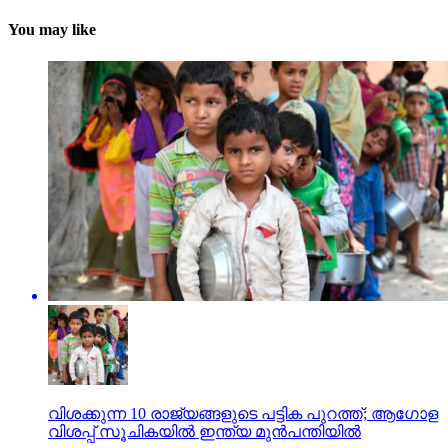
You may like
വിശക്കുന്ന 10 രാജ്യങ്ങളുടെ പട്ടിക പുറത്ത്; ആഗോള
വിശപ്പ് സൂചികയില്‍ ഇന്ത്യ മുന്‍പന്തിയില്‍