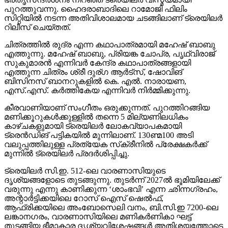
പുറത്തുവന്നു. ഹൈദരാബാദിലെ റാമോജി ഫിലിം
സിറ്റിയില്‍ നടന്ന അതിവിശാലമായ ചടങ്ങിലാണ് ട്രെയിലര്‍
റിലീസ് ചെയ്തത്.
ചിത്രത്തില്‍ രുദ്ര എന്ന കഥാപാത്രമായി മഹേഷ് ബാബു
എത്തുന്നു. മഹേഷ് ബാബു, പ്രിയങ്ക ചോപ്ര, പൃഥ്വിരാജ്
സുകുമാരന്‍ എന്നിവര്‍ കേന്ദ്ര കഥാപാത്രങ്ങളായി
എത്തുന്ന ചിത്രം ശ്രീ ദുര്ഗ ആര്‍ട്‌സ്, ഷോവിങ്
ബിസിനസ് ബാനറുകളില്‍ കെ. എല്‍. നാരായണ,
എസ്.എസ്. കര്‍ത്തികേയ എന്നിവര്‍ നിര്‍മ്മിക്കുന്നു.
കീരവാണിയാണ് സംഗീതം ഒരുക്കുന്നത്. പുറത്തിറങ്ങിയ
മണിക്കൂറുകള്‍ക്കുള്ളില്‍ തന്നെ 5 മില്യണിലധികം
കാഴ്ചകളുമായി ട്രെയിലര്‍ ലോകവ്യാപകമായി
ട്രെന്‍ഡിങ് പട്ടികയില്‍ മുന്നിലാണ്. 130ണ്മ100 അടി
വലുപ്പത്തിലുള്ള പ്രത്യേക സ്‌ക്രീനില്‍ പ്രേക്ഷകര്‍ക്ക്
മുന്നില്‍ ട്രെയിലര്‍ പ്രദര്‍ശിപ്പിച്ചു.
ട്രെയിലര്‍ സി.ഇ. 512-ലെ വാരണാസിയുടെ
ദൃശ്യങ്ങളോടെ തുടങ്ങുന്നു. തുടര്‍ന്ന് 2027ല്‍ ഭൂമിയിലേക്ക്
വരുന്നു എന്നു കാണിക്കുന്ന ‘ശാംഭവി’ എന്ന ഛിന്നഗ്രഹം,
അന്റാര്‍ട്ടിക്കയിലെ റോസ് ഐസ് ഷെല്‍ഫ്,
ആഫ്രിക്കയിലെ അംബോസെലി വനം, ബി.സി.ഇ 7200-ലെ
ലങ്കാനഗരം, വാരണാസിയിലെ മണികര്‍ണികാ ഘട്ട്
തുടങ്ങിയ ഭീമാകാര ദൃശ്യവിശേഷങ്ങള്‍ അതിശയത്തോടെ