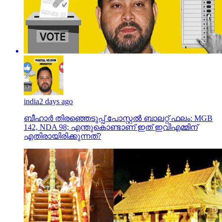
india
2 days ago
ബീഹാർ തിരഞ്ഞെടുപ്പ് പോസ്റ്റൽ ബാലറ്റ് ഫലം: MGB
142, NDA 98; എന്തുകൊണ്ടാണ് ഇത് ഇവിഎമ്മിന്
എതിരായിരിക്കുന്നത്?