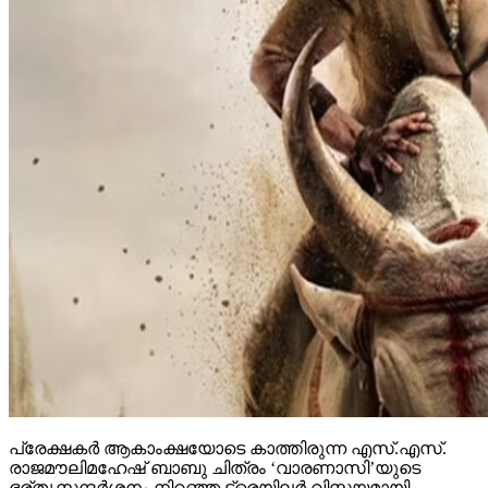
പ്രേക്ഷകര്‍ ആകാംക്ഷയോടെ കാത്തിരുന്ന എസ്.എസ്.
രാജമൗലിമഹേഷ് ബാബു ചിത്രം ‘വാരണാസി’യുടെ
ഭര്തൃസന്ദര്‍ശനം നിറഞ്ഞ ട്രെയിലര്‍ വിസ്മയമായി