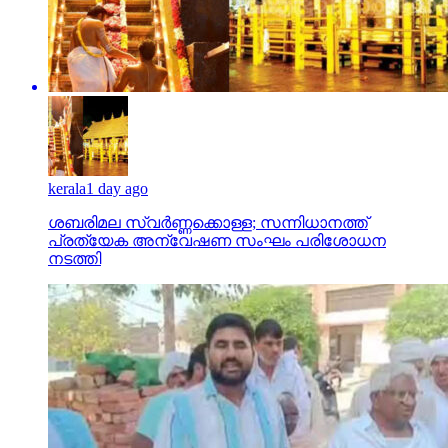
kerala
1 day ago
ശബരിമല സ്വര്‍ണ്ണക്കൊള്ള; സന്നിധാനത്ത്
പ്രത്യേക അന്വേഷണ സംഘം പരിശോധന
നടത്തി