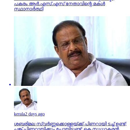
പകരം ആര്‍.എസ്.എസ് നേതാവിന്റെ മകള്‍
സ്ഥാനാര്‍ത്ഥി
kerala
2 days ago
ശബരിമല സ്വര്‍ണ്ണക്കൊള്ളയ്ക്ക് പിണറായി ടച്ച് ഉണ്ട്;
പങ്ക് പിണറായിക്കും പോയിട്ടുണ്ട്: കെ സുധാകരന്‍