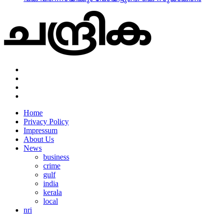
Home
Privacy Policy
Impressum
About Us
News
business
crime
gulf
india
kerala
local
nri