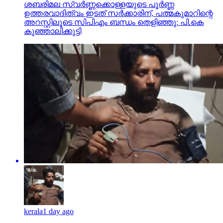
ശബരിമല സ്വര്‍ണ്ണക്കൊള്ളയുടെ പൂര്‍ണ്ണ
ഉത്തരവാദിത്വം ഇടത് സര്‍ക്കാരിന്, പത്മകുമാറിന്റെ
അറസ്റ്റിലൂടെ സിപിഎം ബന്ധം തെളിഞ്ഞു: പി.കെ
കുഞ്ഞാലിക്കുട്ടി
kerala
1 day ago