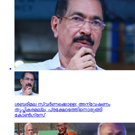
ശബരിമല സ്വര്‍ണക്കൊള്ള: അന്വേഷണം
തൃപ്തികരമല്ല, പ്രക്ഷോഭത്തിനൊരുങ്ങി
കോണ്‍ഗ്രസ്