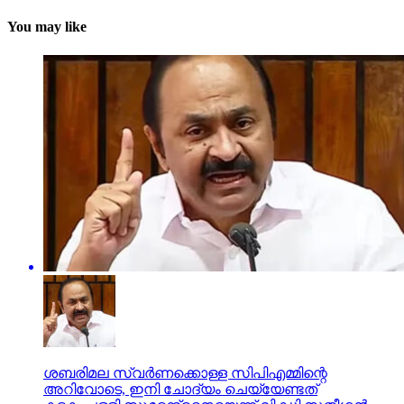
You may like
ശബരിമല സ്വര്‍ണക്കൊള്ള സിപിഎമ്മിന്റെ
അറിവോടെ, ഇനി ചോദ്യം ചെയ്യേണ്ടത്