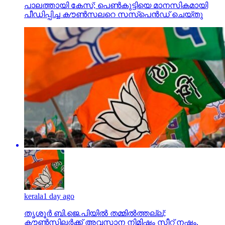
പാലത്തായി കേസ്; പെൺകുട്ടിയെ മാനസികമായി
പീഡിപ്പിച്ച കൗൺസലറെ സസ്പെൻഡ് ചെയ്തു
kerala
1 day ago
തൃശൂര്‍ ബി.ജെ.പിയില്‍ തമ്മില്‍ത്തല്ല്;
കൗണ്‍സിലര്‍ക്ക് അവസാന നിമിഷം സീറ്റ് നഷ്ടം,