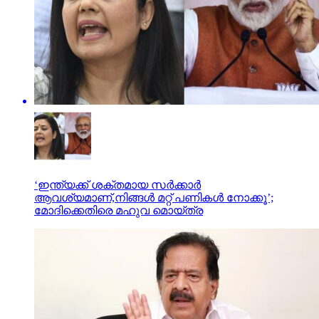
‘ഇന്ത്യക്ക് ശക്തമായ സർക്കാർ
ആവശ്യമാണ്,നിങ്ങൾ മറ്റ് പണികൾ നോക്കൂ’;
മോദിക്കെതിരെ മഹുവ മൊയ്ത്ര