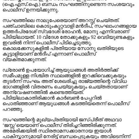
(ഐ.എസ്.ഐ.) ബന്ധം സംഘത്തിനുണ്ടെന്ന സംശയവും
പൊലീസ് ഉന്നയിക്കുന്നു.
സംഘത്തിലെ നാലുപേരെയാണ് അറസ്റ്റ് ചെയ്തത്.
പഞ്ചാബിലെ കൊടുംകുറ്റവാളി മന്‍ദീപ്, സംഘാംഗങ്ങളായ
ഉത്തര്‍പ്രദേശ് സ്വദേശി രോഹന്‍, മോനു എന്നിവരാണ്
പിടിയിലായത്. 10 വിദേശ തോക്കുകളും 92 വെടിയുണ്ടകളും
ഇവരില്‍ നിന്ന് പൊലീസ് പിടിച്ചെടുത്തു.
കൊലക്കേസുകളില്‍ പ്രതിയായ സോനു ഖത്രിയുടെ
കൂട്ടാളിയാണ് മന്‍ദീപ് എന്നാണ് പൊലീസ്
വ്യക്തമാക്കുന്നത്.
ഡ്രോണ്‍ ഉപയോഗിച്ച് ആയുധങ്ങള്‍ അതിര്‍ത്തിക്ക്
സമീപമുള്ള നിശ്ചിത സ്ഥലങ്ങളില്‍ ഇറക്കിവെക്കുകയും
തുടര്‍ന്ന് സംഘം അത് ശേഖരിച്ചു രാജ്യത്തിന്റെ വിവിധ
ഭാഗങ്ങളില്‍ വിതരണം ചെയ്യുകയും ചെയ്തതായാണ്
അന്വേഷണത്തില്‍ കണ്ടെത്തിയത്.
പിടിയിലാകാതിരിക്കാന്‍ കാര്‍ബണ്‍ പേപ്പറില്‍
പൊതിഞ്ഞാണ് ആയുധങ്ങള്‍ കടത്തിയതെന്ന് പൊലീസ്
പറഞ്ഞു.
സംഘത്തിന്റെ മുഖ്യപ്രതിയായി ജസ്പ്രീത് അഥവാ
‘ജസ്സ’യെയാണ് പൊലീസ് തിരിച്ചറിഞ്ഞിരിക്കുന്നത്.
അമേരിക്കയില്‍ സ്ഥിരതാമസക്കാരനായ ഇയാള്‍
പാകിസ്താനുമായി നേരിട്ട് ബന്ധപ്പെടുകയും അവിടെനിന്ന്