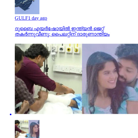
GULF
1 day ago
ദുബൈ എയര്‍ഷോയില്‍ ഇന്ത്യന്‍ ജെറ്റ്
തകര്‍ന്നുവീണു; പൈലറ്റിന് ദാരുണാന്ത്യം