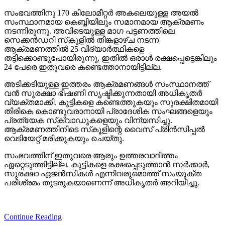
സംഭവത്തിനു 170 കിലോമീറ്റര്‍ അകലെയുള്ള അയല്‍
സംസ്ഥാനമായ കെബ്ബിയിലും സമാനമായ ആക്രമണം
നടന്നിരുന്നു. അവിടെയുള്ള മാഗ പട്ടണത്തിലെ
സെക്കന്‍ഡറി സ്‌കൂളില്‍ തിങ്കളാഴ്ച നടന്ന
ആക്രമണത്തില്‍ 25 വിദ്യാര്‍ത്ഥികളെ
തട്ടിക്കൊണ്ടുപോയിരുന്നു, ഇതില്‍ ഒരാള്‍ രക്ഷപ്പെട്ടെങ്കിലും
24 പേരെ ഇതുവരെ കണ്ടെത്താനായിട്ടില്ല.
അടിക്കടിയുള്ള ഇത്തരം ആക്രമണങ്ങള്‍ സംസ്ഥാനത്ത്
വന്‍ സുരക്ഷാ ഭീഷണി സൃഷ്ടിക്കുന്നതായി അധികൃതര്‍
വ്യക്തമാക്കി. കുട്ടികളെ കണ്ടെത്തുകയും സുരക്ഷിതമായി
തിരികെ കൊണ്ടുവരാനായി പ്രാദേശിക സംഘങ്ങളെയും
പ്രത്യേക സ്‌ക്വാഡുകളെയും വിന്യസിച്ചു.
ആക്രമണത്തിനിടെ സ്‌കൂളിന്റെ വൈസ് പ്രിന്‍സിപ്പല്‍
വെടിയേറ്റ് മരിക്കുകയും ചെയ്തു.
സംഭവത്തിന് ഇതുവരെ ആരും ഉത്തരവാദിത്തം
ഏറ്റെടുത്തിട്ടില്ല. കുട്ടികളെ രക്ഷപ്പെടുത്താന്‍ സര്‍ക്കാര്‍,
സുരക്ഷാ ഏജന്‍സികള്‍ എന്നിവരുമൊത്ത് സംയുക്ത
പരിശ്രമം തുടരുകയാണെന്ന് അധികൃതര്‍ അറിയിച്ചു.
Continue Reading