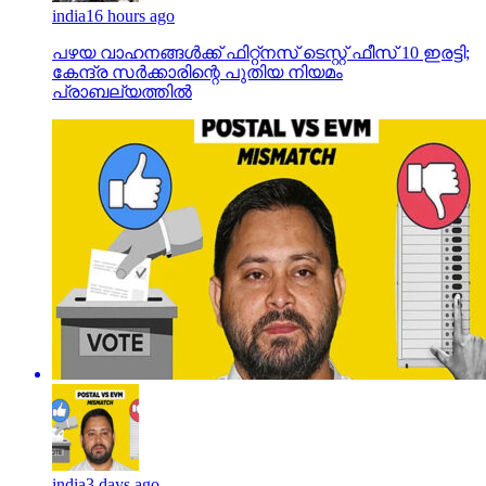
india
16 hours ago
പഴയ വാഹനങ്ങള്‍ക്ക് ഫിറ്റ്‌നസ് ടെസ്റ്റ് ഫീസ് 10 ഇരട്ടി;
കേന്ദ്ര സര്‍ക്കാരിന്റെ പുതിയ നിയമം
പ്രാബല്യത്തില്‍
india
3 days ago