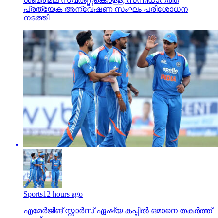
ശബരിമല സ്വര്‍ണ്ണക്കൊള്ള; സന്നിധാനത്ത്
പ്രത്യേക അന്വേഷണ സംഘം പരിശോധന
നടത്തി
Sports
12 hours ago
എമേര്‍ജിങ് സ്റ്റാര്‍സ് ഏഷ്യ കപ്പില്‍ ഒമാനെ തകര്‍ത്ത്