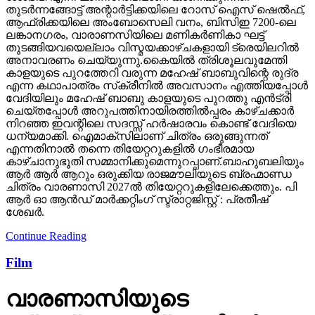
തുടര്‍ന്നങ്ങോട്ട് അന്റാര്‍ട്ടിക്കയിലെ റോസ് ഐസ് ഷെല്‍ഫ്,
ആഫ്രിക്കയിലെ അംബോസെലി വനം, ബിസിഇ 7200-ലെ
ലങ്കാനഗരം, വാരാണസിയിലെ മണികര്‍ണികാ ഘട്ട്
തുടങ്ങിയവയെല്ലാം വിസ്മയക്കാഴ്ചകളായി ട്രെയിലറില്‍
അനാവരണം ചെയ്യുന്നു.കൈയില്‍ ത്രിശൂലവുമേന്തി
കാളയുടെ പുറത്തേറി വരുന്ന മഹേഷ് ബാബുവിന്റെ രുദ്ര
എന്ന കഥാപാത്രം സ്‌ക്രീനിൽ അവസാനം എത്തിയപ്പോൾ
വേദിയിലും മഹേഷ് ബാബു കാളയുടെ പുറത്തു എൻട്രി
ചെയ്തപ്പോൾ അറുപത്തിനായിരത്തിൽപ്പരം കാഴ്ചക്കാർ
നിറഞ്ഞ ഇവന്റിലെ സദസ്സ് ഹർഷാരവം കൊണ്ട് വേദിയെ
ധന്യമാക്കി. ഐമാക്‌സിലാണ് ചിത്രം ഒരുങ്ങുന്നത്
എന്നതിനാല്‍ തന്നെ തിയേറ്ററുകളില്‍ ഗംഭീരമായ
കാഴ്ചാനുഭൂതി സമ്മാനിക്കുമെന്നുറപ്പാണ്.ബാഹുബലിയും
ആർ ആർ ആറും ഒരുക്കിയ രാജമൗലിയുടെ ബ്രഹ്മാണ്ഡ
ചിത്രം വാരണാസി 2027ൽ തിയേറ്ററുകളിലേക്കെത്തും. പി
ആർ ഓ ആൻഡ് മാർക്കറ്റിംഗ് സ്ട്രാറ്റജിസ്റ്റ് : പ്രതീഷ്
ശേഖർ.
Continue Reading
Film
വാരണാസിയുടെ