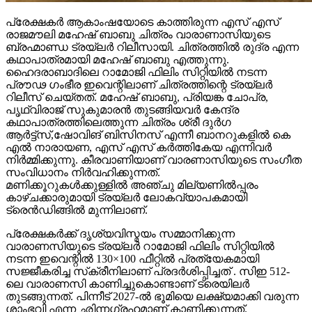
പ്രേക്ഷകർ ആകാംഷയോടെ കാത്തിരുന്ന എസ് എസ്
രാജമൗലി മഹേഷ് ബാബു ചിത്രം വാരാണാസിയുടെ
ബ്രഹ്മാണ്ഡ ട്രയ്ലർ റിലീസായി. ചിത്രത്തിൽ രുദ്ര എന്ന
കഥാപാത്രമായി മഹേഷ് ബാബു എത്തുന്നു.
ഹൈദരാബാദിലെ റാമോജി ഫിലിം സിറ്റിയിൽ നടന്ന
പ്രൗഢ ഗംഭീര ഇവെന്റിലാണ് ചിത്രത്തിന്റെ ട്രയ്ലർ
റിലീസ് ചെയ്തത്. മഹേഷ് ബാബു, പ്രിയങ്ക ചോപ്ര,
പൃഥ്വിരാജ് സുകുമാരൻ തുടങ്ങിയവർ കേന്ദ്ര
കഥാപാത്രത്തിലെത്തുന്ന ചിത്രം ശ്രീ ദുർഗ
ആർട്ട്സ്,ഷോവിങ് ബിസിനസ് എന്നീ ബാനറുകളിൽ കെ
എൽ നാരായണ, എസ് എസ് കർത്തികേയ എന്നിവർ
നിർമ്മിക്കുന്നു. കീരവാണിയാണ് വാരണാസിയുടെ സംഗീത
സംവിധാനം നിർവഹിക്കുന്നത്.
മണിക്കൂറുകൾക്കുള്ളിൽ അഞ്ചു മില്യണിൽപ്പരം
കാഴ്ചക്കാരുമായി ട്രയ്ലർ ലോകവ്യാപകമായി
ട്രെൻഡിങ്ങിൽ മുന്നിലാണ്.
പ്രേക്ഷകർക്ക് ദൃശ്യവിസ്മയം സമ്മാനിക്കുന്ന
വാരാണസിയുടെ ട്രയ്ലർ റാമോജി ഫിലിം സിറ്റിയിൽ
നടന്ന ഇവെന്റിൽ 130×100 ഫീറ്റിൽ പ്രത്യേകമായി
സജ്ജീകരിച്ച സ്‌ക്രീനിലാണ് പ്രദർശിപ്പിച്ചത് . സിഇ 512-
ലെ വാരാണസി കാണിച്ചുകൊണ്ടാണ് ട്രെയിലര്‍
തുടങ്ങുന്നത്. പിന്നീട് 2027-ല്‍ ഭൂമിയെ ലക്ഷ്യമാക്കി വരുന്ന
ശാംഭവി എന്ന ഛിന്നഗ്രഹമാണ് കാണിക്കുന്നത്.