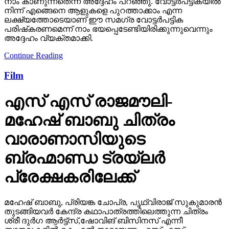
നാം കാണുന്നതെന്ന് അദ്ദേഹം പറഞ്ഞു. വോട്ടര്‍പട്ടികയില്‍
നിന്ന് എങ്ങെനെ ആളുകളെ പുറത്താക്കാം എന്ന
ലക്ഷ്യത്തോടെയാണ് ഈ സമഗ്ര വോട്ടര്‍പട്ടിക
പരിഷ്‌കരണമെന്ന് നാം ഭയപ്പെടേണ്ടിയിരിക്കുന്നുവെന്നും
അദ്ദേഹം വ്യക്തമാക്കി.
Continue Reading
Film
എസ് എസ് രാജമൗലി-
മഹേഷ് ബാബു ചിത്രം
വാരാണാസിയുടെ
ബ്രഹ്മാണ്ഡ ട്രയ്ലർ
പ്രേക്ഷകരിലേക്ക്
മഹേഷ് ബാബു, പ്രിയങ്ക ചോപ്ര, പൃഥ്വിരാജ് സുകുമാരൻ
തുടങ്ങിയവർ കേന്ദ്ര കഥാപാത്രത്തിലെത്തുന്ന ചിത്രം
ശ്രീ ദുർഗ ആർട്ട്സ്,ഷോവിങ് ബിസിനസ് എന്നീ