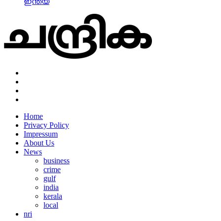
ഇന്ത്യ
Home
Privacy Policy
Impressum
About Us
News
business
crime
gulf
india
kerala
local
nri