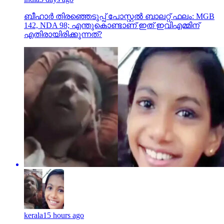
ബീഹാർ തിരഞ്ഞെടുപ്പ് പോസ്റ്റൽ ബാലറ്റ് ഫലം: MGB
142, NDA 98; എന്തുകൊണ്ടാണ് ഇത് ഇവിഎമ്മിന്
എതിരായിരിക്കുന്നത്?
kerala
15 hours ago