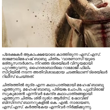
പ്രേക്ഷകര്‍ ആകാംക്ഷയോടെ കാത്തിരുന്ന എസ്.എസ്.
രാജമൗലിമഹേഷ് ബാബു ചിത്രം ‘വാരണാസി’യുടെ
ഭര്തൃസന്ദര്‍ശനം നിറഞ്ഞ ട്രെയിലര്‍ വിസ്മയമായി
പുറത്തുവന്നു. ഹൈദരാബാദിലെ റാമോജി ഫിലിം
സിറ്റിയില്‍ നടന്ന അതിവിശാലമായ ചടങ്ങിലാണ് ട്രെയിലര്‍
റിലീസ് ചെയ്തത്.
ചിത്രത്തില്‍ രുദ്ര എന്ന കഥാപാത്രമായി മഹേഷ് ബാബു
എത്തുന്നു. മഹേഷ് ബാബു, പ്രിയങ്ക ചോപ്ര, പൃഥ്വിരാജ്
സുകുമാരന്‍ എന്നിവര്‍ കേന്ദ്ര കഥാപാത്രങ്ങളായി
എത്തുന്ന ചിത്രം ശ്രീ ദുര്ഗ ആര്‍ട്‌സ്, ഷോവിങ്
ബിസിനസ് ബാനറുകളില്‍ കെ. എല്‍. നാരായണ,
എസ്.എസ്. കര്‍ത്തികേയ എന്നിവര്‍ നിര്‍മ്മിക്കുന്നു.