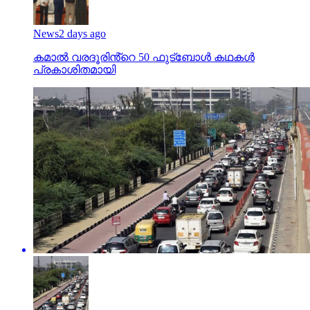
News
2 days ago
കമാൽ വരദൂരിൻ്റെ 50 ഫുട്ബോൾ കഥകൾ
പ്രകാശിതമായി