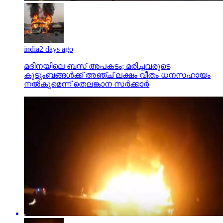
india
2 days ago
മദീനയിലെ ബസ് അപകടം; മരിച്ചവരുടെ
കുടുംബങ്ങള്‍ക്ക് അഞ്ച് ലക്ഷം വീതം ധനസഹായം
നല്‍കുമെന്ന് തെലങ്കാന സര്‍ക്കാര്‍