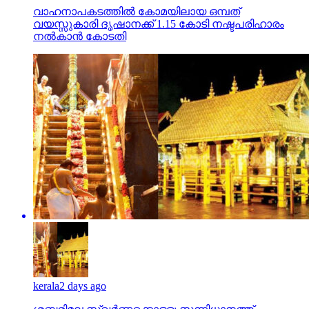
വാഹനാപകടത്തില്‍ കോമയിലായ ഒമ്പത്
വയസ്സുകാരി ദൃഷാനക്ക് 1.15 കോടി നഷ്ടപരിഹാരം
നല്‍കാന്‍ കോടതി
kerala
2 days ago