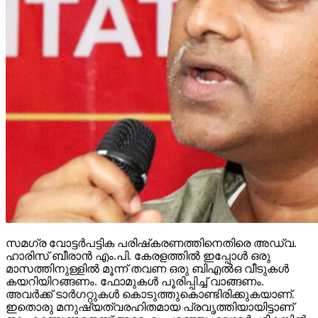
സമഗ്ര വോട്ടര്‍പട്ടിക പരിഷ്‌കരണത്തിനെതിരെ അഡ്വ.
ഹാരിസ് ബീരാന്‍ എം.പി. കേരളത്തില്‍ ഇപ്പോള്‍ ഒരു
മാസത്തിനുള്ളില്‍ മൂന്ന് തവണ ഒരു ബിഎല്‍ഒ വീടുകള്‍
കയറിയിറങ്ങണം. ഫോമുകള്‍ പൂരിപ്പിച്ച് വാങ്ങണം.
അവര്‍ക്ക് ടാര്‍ഗറ്റുകള്‍ കൊടുത്തുകൊണ്ടിരിക്കുകയാണ്.
ഇതൊരു മനുഷ്യത്വരഹിതമായ പ്രവൃത്തിയായിട്ടാണ്