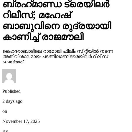
ബ്രഹ്‌മാണ്ഡ ട്രെയിലര്‍
റിലീസ്; മഹേഷ്
ബാബുവിനെ രുദ്രയായി
കാണിച്ച് രാജമൗലി
ഹൈദരാബാദിലെ റാമോജി ഫിലിം സിറ്റിയില്‍ നടന്ന
അതിവിശാലമായ ചടങ്ങിലാണ് ട്രെയിലര്‍ റിലീസ്
ചെയ്തത്.
Published
2 days ago
on
November 17, 2025
By