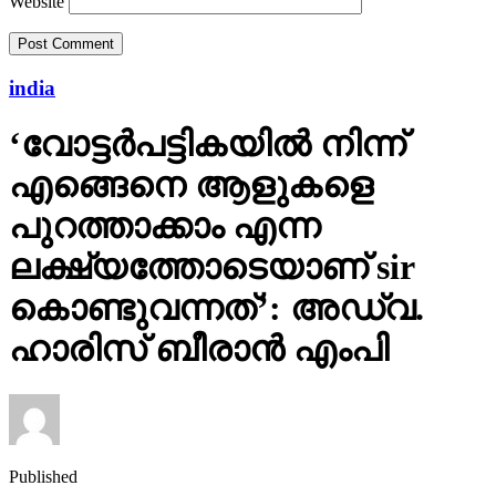
Website
india
‘വോട്ടര്‍പട്ടികയില്‍ നിന്ന്
എങ്ങെനെ ആളുകളെ
പുറത്താക്കാം എന്ന
ലക്ഷ്യത്തോടെയാണ് sir
കൊണ്ടുവന്നത്’: അഡ്വ.
ഹാരിസ് ബീരാൻ എംപി
Published