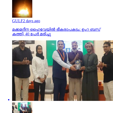
GULF
2 days ago
മക്കമദീന ഹൈവേയില്‍ ഭീകരാപകടം: ഉംറ ബസ്
കത്തി, 40 പേര്‍ മരിച്ചു