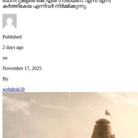
ബാനറുകളിൽ കെ എൽ നാരായണ, എസ് എസ്
കർത്തികേയ എന്നിവർ നിർമ്മിക്കുന്നു.
Published
2 days ago
on
November 17, 2025
By
webdesk18