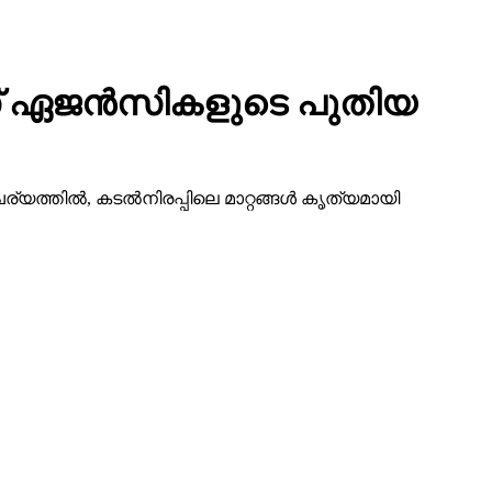
േസ് ഏജന്‍സികളുടെ പുതിയ
തില്‍, കടല്‍നിരപ്പിലെ മാറ്റങ്ങള്‍ കൃത്യമായി