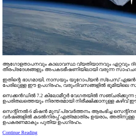
ആഗോളതാപനവും കാലാവസ്ഥ വ്യതിയാനവും ഏറ്റവും ദ്രുതഗത
തീരപ്രദേശങ്ങളും അപകടഭീഷണിയിലായി വരുന്ന സാഹചര്യത്തി
ഇതിന്റെ ഭാഗമായി, നാസയും യൂറോപ്യന്‍ സ്പേസ് ഏജന്‍
പേരിലുള്ള ഈ ഉപഗ്രഹം, വരുംദിവസങ്ങളില്‍ ഭൂമിയിലെ സമു
സെക്കന്‍ഡില്‍ 7.2 കിലോമീറ്റര്‍ വേഗതയില്‍ സഞ്ചരിക്കുന്ന 
ഉപരിതലത്തെയും നിരന്തരമായി നിരീക്ഷിക്കാനുള്ള കഴിവ് 
സെന്റിനല്‍-6 മിഷന്‍ മുമ്പ് പ്രവര്‍ത്തനം ആരംഭിച്ച സെന്റ
വര്‍ഷങ്ങളില്‍ കടല്‍നിരപ്പ് എത്രമാത്രം ഉയരാം, അതിനുള
ഉപകരണമാകും പുതിയ ഉപഗ്രഹം.
Continue Reading