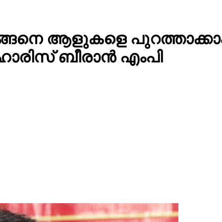
ന് എങ്ങെനെ ആളുകളെ പുറത്താക
 ഹാരിസ് ബീരാൻ എംപി