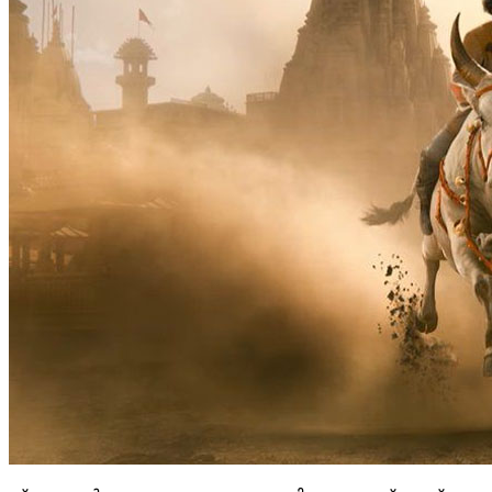
പ്രേക്ഷകർ ആകാംഷയോടെ കാത്തിരുന്ന എസ് എസ് രാജമൗലി
മഹേഷ് ബാബു എത്തുന്നു. ഹൈദരാബാദിലെ റാമോജി ഫിലിം സി