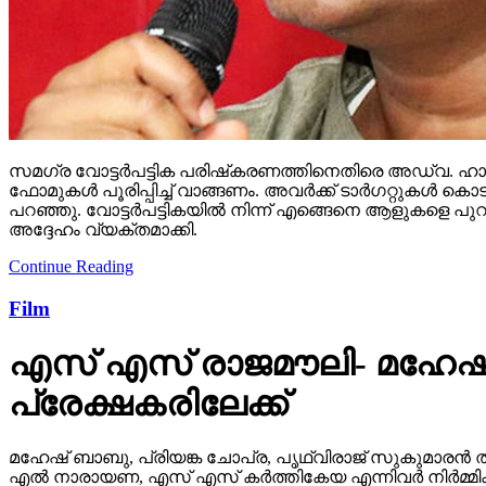
സമഗ്ര വോട്ടര്‍പട്ടിക പരിഷ്‌കരണത്തിനെതിരെ അഡ്വ. ഹാരി
ഫോമുകള്‍ പൂരിപ്പിച്ച് വാങ്ങണം. അവര്‍ക്ക് ടാര്‍ഗറ്റുക
പറഞ്ഞു. വോട്ടര്‍പട്ടികയില്‍ നിന്ന് എങ്ങെനെ ആളുകളെ പുറ
അദ്ദേഹം വ്യക്തമാക്കി.
Continue Reading
Film
എസ് എസ് രാജമൗലി- മഹേഷ്
പ്രേക്ഷകരിലേക്ക്
മഹേഷ് ബാബു, പ്രിയങ്ക ചോപ്ര, പൃഥ്വിരാജ് സുകുമാരൻ ത
എൽ നാരായണ, എസ് എസ് കർത്തികേയ എന്നിവർ നിർമ്മിക്ക