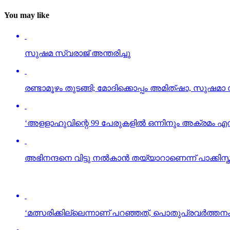
You may like
സുഷമ സ്വരാജ് അന്തരിച്ചു
രണ്ടാമൂഴം തുടങ്ങി; മോദിക്കൊപ്പം അമിത്ഷാ, സുഷമാ
‘അളളാഹുവിന്റെ 99 പേരുകളില്‍ ഒന്നിനും അക്രമം എന
അഭിനന്ദനെ വിട്ടു നല്‍കാന്‍ തയ്യാറാണെന്ന് പാക്കിസ്ത
‘മത്സരിക്കില്ലെന്നാണ് പറഞ്ഞത്, പൊതുപ്രവര്‍ത്ത
പ്രളയം; പുനര്‍നിര്‍മ്മാണത്തിന് നെതര്‍ലന്റിന്റെ സഹ