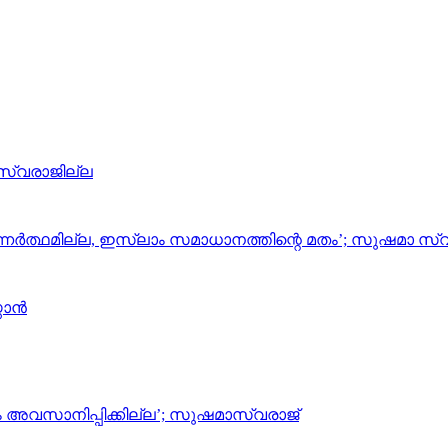
 സ്വരാജില്ല
്നര്‍ത്ഥമില്ല, ഇസ്ലാം സമാധാനത്തിന്റെ മതം’; സുഷമാ സ്
ാന്‍
നം അവസാനിപ്പിക്കില്ല’; സുഷമാസ്വരാജ്
ായം സ്വീകരിക്കാന്‍ കേരളത്തിന് കേന്ദ്രത്തിന്റെ അനുമതി