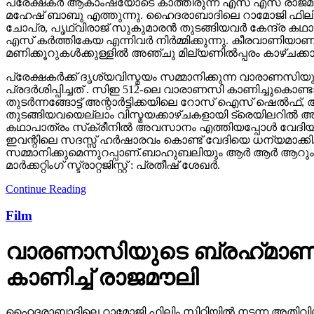
ചോപ്ര, പൃഥ്വിരാജ് സുകുമാരൻ തുടങ്ങിയവർ കേന്ദ്ര ക
എസ് കർത്തികേയ എന്നിവർ നിർമ്മിക്കുന്നു. കീരവാണിയ
മണിക്കൂറുകൾക്കുള്ളിൽ അഞ്ചു മില്യണിൽപ്പരം കാഴ്ചക്ക
പ്രേക്ഷകർക്ക് ദൃശ്യവിസ്മയം സമ്മാനിക്കുന്ന വാരാണസിയുട
പ്രദർശിപ്പിച്ചത് . സിഇ 512-ലെ വാരാണസി കാണിച്ചുകൊണ്ടാണ്
തുടര്‍ന്നങ്ങോട്ട് അന്റാര്‍ട്ടിക്കയിലെ റോസ് ഐസ് ഷെ
തുടങ്ങിയവയെല്ലാം വിസ്മയക്കാഴ്ചകളായി ട്രെയിലറില്‍ 
കഥാപാത്രം സ്‌ക്രീനിൽ അവസാനം എത്തിയപ്പോൾ വേദിയി
ഇവന്റിലെ സദസ്സ് ഹർഷാരവം കൊണ്ട് വേദിയെ ധന്യമാക്കി. 
സമ്മാനിക്കുമെന്നുറപ്പാണ്.ബാഹുബലിയും ആർ ആർ ആറും 
മാർക്കറ്റിംഗ് സ്ട്രാറ്റജിസ്റ്റ് : പ്രതീഷ് ശേഖർ.
Continue Reading
Film
വാരണാസിയുടെ ബ്രഹ്‌മാണ്ഡ
കാണിച്ച് രാജമൗലി
ഹൈദരാബാദിലെ റാമോജി ഫിലിം സിറ്റിയില്‍ നടന്ന അതിവിശ