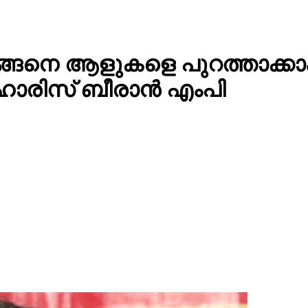
ന് എങ്ങെനെ ആളുകളെ പുറത്താക
 ഹാരിസ് ബീരാൻ എംപി