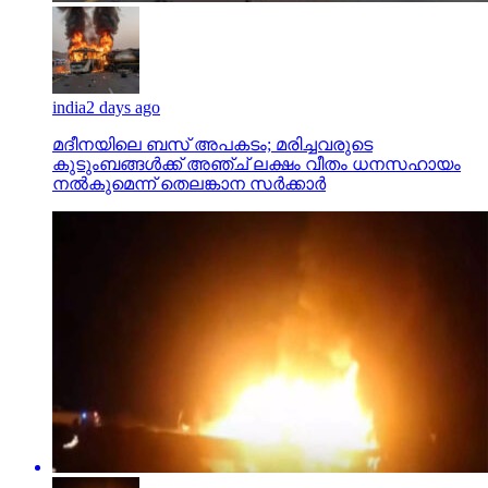
india
2 days ago
മദീനയിലെ ബസ് അപകടം; മരിച്ചവരുടെ
കുടുംബങ്ങള്‍ക്ക് അഞ്ച് ലക്ഷം വീതം ധനസഹായം
നല്‍കുമെന്ന് തെലങ്കാന സര്‍ക്കാര്‍