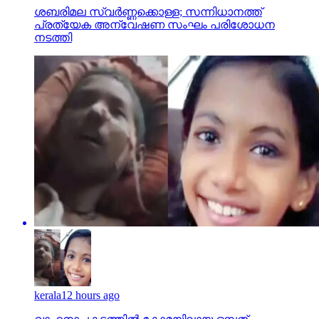
ശബരിമല സ്വര്‍ണ്ണക്കൊള്ള; സന്നിധാനത്ത്
പ്രത്യേക അന്വേഷണ സംഘം പരിശോധന
നടത്തി
kerala
12 hours ago