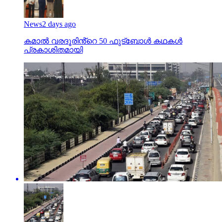
News
2 days ago
കമാൽ വരദൂരിൻ്റെ 50 ഫുട്ബോൾ കഥകൾ
പ്രകാശിതമായി