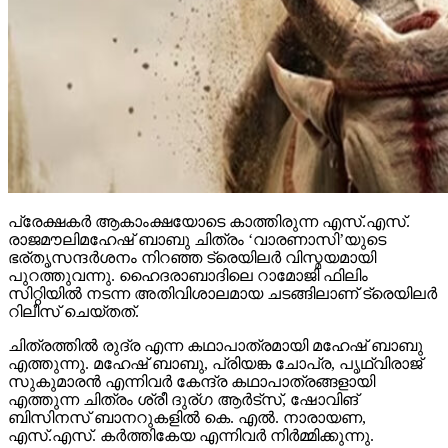
പ്രേക്ഷകര്‍ ആകാംക്ഷയോടെ കാത്തിരുന്ന എസ്.എസ്.
രാജമൗലിമഹേഷ് ബാബു ചിത്രം ‘വാരണാസി’യുടെ
ഭര്തൃസന്ദര്‍ശനം നിറഞ്ഞ ട്രെയിലര്‍ വിസ്മയമായി
പുറത്തുവന്നു. ഹൈദരാബാദിലെ റാമോജി ഫിലിം
സിറ്റിയില്‍ നടന്ന അതിവിശാലമായ ചടങ്ങിലാണ് ട്രെയിലര്‍
റിലീസ് ചെയ്തത്.
ചിത്രത്തില്‍ രുദ്ര എന്ന കഥാപാത്രമായി മഹേഷ് ബാബു
എത്തുന്നു. മഹേഷ് ബാബു, പ്രിയങ്ക ചോപ്ര, പൃഥ്വിരാജ്
സുകുമാരന്‍ എന്നിവര്‍ കേന്ദ്ര കഥാപാത്രങ്ങളായി
എത്തുന്ന ചിത്രം ശ്രീ ദുര്ഗ ആര്‍ട്‌സ്, ഷോവിങ്
ബിസിനസ് ബാനറുകളില്‍ കെ. എല്‍. നാരായണ,
എസ്.എസ്. കര്‍ത്തികേയ എന്നിവര്‍ നിര്‍മ്മിക്കുന്നു.