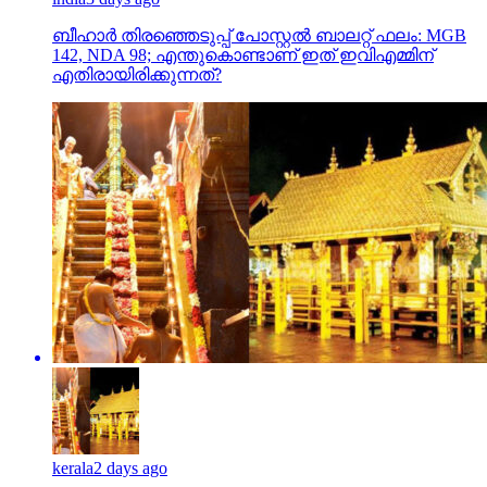
ബീഹാർ തിരഞ്ഞെടുപ്പ് പോസ്റ്റൽ ബാലറ്റ് ഫലം: MGB
142, NDA 98; എന്തുകൊണ്ടാണ് ഇത് ഇവിഎമ്മിന്
എതിരായിരിക്കുന്നത്?
kerala
2 days ago