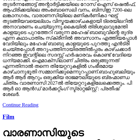
തുടര്‍ന്നങ്ങോട്ട് അന്റാര്‍ട്ടിക്കയിലെ റോസ് ഐസ് ഷെല്‍ഫ്,
ആഫ്രിക്കയിലെ അംബോസെലി വനം, ബിസിഇ 7200-ലെ
ലങ്കാനഗരം, വാരാണസിയിലെ മണികര്‍ണികാ ഘട്ട്
തുടങ്ങിയവയെല്ലാം വിസ്മയക്കാഴ്ചകളായി ട്രെയിലറില്‍
അനാവരണം ചെയ്യുന്നു.കൈയില്‍ ത്രിശൂലവുമേന്തി
കാളയുടെ പുറത്തേറി വരുന്ന മഹേഷ് ബാബുവിന്റെ രുദ്ര
എന്ന കഥാപാത്രം സ്‌ക്രീനിൽ അവസാനം എത്തിയപ്പോൾ
വേദിയിലും മഹേഷ് ബാബു കാളയുടെ പുറത്തു എൻട്രി
ചെയ്തപ്പോൾ അറുപത്തിനായിരത്തിൽപ്പരം കാഴ്ചക്കാർ
നിറഞ്ഞ ഇവന്റിലെ സദസ്സ് ഹർഷാരവം കൊണ്ട് വേദിയെ
ധന്യമാക്കി. ഐമാക്‌സിലാണ് ചിത്രം ഒരുങ്ങുന്നത്
എന്നതിനാല്‍ തന്നെ തിയേറ്ററുകളില്‍ ഗംഭീരമായ
കാഴ്ചാനുഭൂതി സമ്മാനിക്കുമെന്നുറപ്പാണ്.ബാഹുബലിയും
ആർ ആർ ആറും ഒരുക്കിയ രാജമൗലിയുടെ ബ്രഹ്മാണ്ഡ
ചിത്രം വാരണാസി 2027ൽ തിയേറ്ററുകളിലേക്കെത്തും. പി
ആർ ഓ ആൻഡ് മാർക്കറ്റിംഗ് സ്ട്രാറ്റജിസ്റ്റ് : പ്രതീഷ്
ശേഖർ.
Continue Reading
Film
വാരണാസിയുടെ