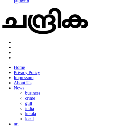
ഇന്ത്യ
Home
Privacy Policy
Impressum
About Us
News
business
crime
gulf
india
kerala
local
nri