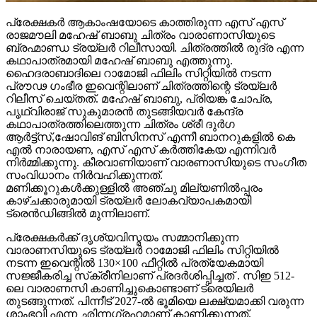
പ്രേക്ഷകർ ആകാംഷയോടെ കാത്തിരുന്ന എസ് എസ്
രാജമൗലി മഹേഷ് ബാബു ചിത്രം വാരാണാസിയുടെ
ബ്രഹ്മാണ്ഡ ട്രയ്ലർ റിലീസായി. ചിത്രത്തിൽ രുദ്ര എന്ന
കഥാപാത്രമായി മഹേഷ് ബാബു എത്തുന്നു.
ഹൈദരാബാദിലെ റാമോജി ഫിലിം സിറ്റിയിൽ നടന്ന
പ്രൗഢ ഗംഭീര ഇവെന്റിലാണ് ചിത്രത്തിന്റെ ട്രയ്ലർ
റിലീസ് ചെയ്തത്. മഹേഷ് ബാബു, പ്രിയങ്ക ചോപ്ര,
പൃഥ്വിരാജ് സുകുമാരൻ തുടങ്ങിയവർ കേന്ദ്ര
കഥാപാത്രത്തിലെത്തുന്ന ചിത്രം ശ്രീ ദുർഗ
ആർട്ട്സ്,ഷോവിങ് ബിസിനസ് എന്നീ ബാനറുകളിൽ കെ
എൽ നാരായണ, എസ് എസ് കർത്തികേയ എന്നിവർ
നിർമ്മിക്കുന്നു. കീരവാണിയാണ് വാരണാസിയുടെ സംഗീത
സംവിധാനം നിർവഹിക്കുന്നത്.
മണിക്കൂറുകൾക്കുള്ളിൽ അഞ്ചു മില്യണിൽപ്പരം
കാഴ്ചക്കാരുമായി ട്രയ്ലർ ലോകവ്യാപകമായി
ട്രെൻഡിങ്ങിൽ മുന്നിലാണ്.
പ്രേക്ഷകർക്ക് ദൃശ്യവിസ്മയം സമ്മാനിക്കുന്ന
വാരാണസിയുടെ ട്രയ്ലർ റാമോജി ഫിലിം സിറ്റിയിൽ
നടന്ന ഇവെന്റിൽ 130×100 ഫീറ്റിൽ പ്രത്യേകമായി
സജ്ജീകരിച്ച സ്‌ക്രീനിലാണ് പ്രദർശിപ്പിച്ചത് . സിഇ 512-
ലെ വാരാണസി കാണിച്ചുകൊണ്ടാണ് ട്രെയിലര്‍
തുടങ്ങുന്നത്. പിന്നീട് 2027-ല്‍ ഭൂമിയെ ലക്ഷ്യമാക്കി വരുന്ന
ശാംഭവി എന്ന ഛിന്നഗ്രഹമാണ് കാണിക്കുന്നത്.