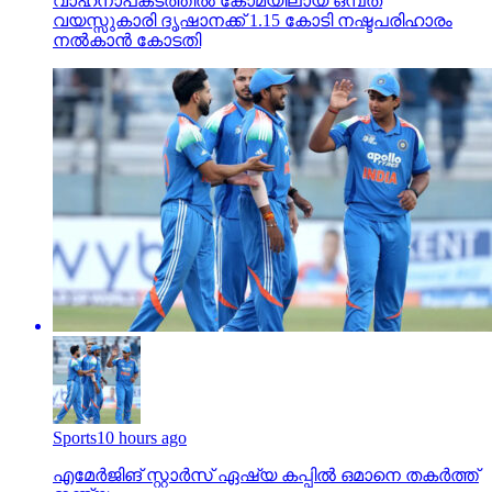
വാഹനാപകടത്തില്‍ കോമയിലായ ഒമ്പത്
വയസ്സുകാരി ദൃഷാനക്ക് 1.15 കോടി നഷ്ടപരിഹാരം
നല്‍കാന്‍ കോടതി
Sports
10 hours ago
എമേര്‍ജിങ് സ്റ്റാര്‍സ് ഏഷ്യ കപ്പില്‍ ഒമാനെ തകര്‍ത്ത്