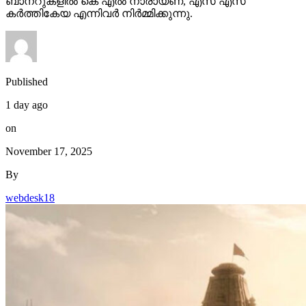
ബാനറുകളിൽ കെ എൽ നാരായണ, എസ് എസ്
കർത്തികേയ എന്നിവർ നിർമ്മിക്കുന്നു.
Published
1 day ago
on
November 17, 2025
By
webdesk18