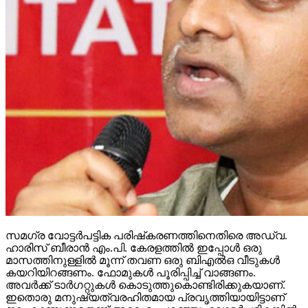
സമഗ്ര വോട്ടര്‍പട്ടിക പരിഷ്‌കരണത്തിനെതിരെ അഡ്വ.
ഹാരിസ് ബീരാന്‍ എം.പി. കേരളത്തില്‍ ഇപ്പോള്‍ ഒരു
മാസത്തിനുള്ളില്‍ മൂന്ന് തവണ ഒരു ബിഎല്‍ഒ വീടുകള്‍
കയറിയിറങ്ങണം. ഫോമുകള്‍ പൂരിപ്പിച്ച് വാങ്ങണം.
അവര്‍ക്ക് ടാര്‍ഗറ്റുകള്‍ കൊടുത്തുകൊണ്ടിരിക്കുകയാണ്.
ഇതൊരു മനുഷ്യത്വരഹിതമായ പ്രവൃത്തിയായിട്ടാണ്