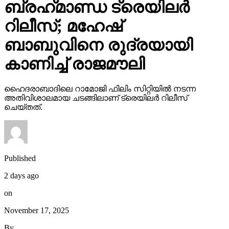
ബ്രഹ്‌മാണ്ഡ ട്രെയിലര്‍
റിലീസ്; മഹേഷ്
ബാബുവിനെ രുദ്രയായി
കാണിച്ച് രാജമൗലി
ഹൈദരാബാദിലെ റാമോജി ഫിലിം സിറ്റിയില്‍ നടന്ന
അതിവിശാലമായ ചടങ്ങിലാണ് ട്രെയിലര്‍ റിലീസ്
ചെയ്തത്.
Published
2 days ago
on
November 17, 2025
By