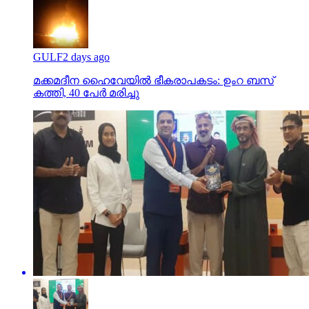
GULF
2 days ago
മക്കമദീന ഹൈവേയില്‍ ഭീകരാപകടം: ഉംറ ബസ്
കത്തി, 40 പേര്‍ മരിച്ചു