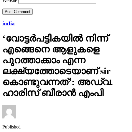
Website
india
‘വോട്ടര്‍പട്ടികയില്‍ നിന്ന്
എങ്ങെനെ ആളുകളെ
പുറത്താക്കാം എന്ന
ലക്ഷ്യത്തോടെയാണ് sir
കൊണ്ടുവന്നത്’: അഡ്വ.
ഹാരിസ് ബീരാൻ എംപി
Published