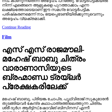
നാം കാണുന്നതെന്ന് അദ്ദേഹം പറഞ്ഞു. വോട്ടര്‍പട്ടികയില്‍
നിന്ന് എങ്ങെനെ ആളുകളെ പുറത്താക്കാം എന്ന
ലക്ഷ്യത്തോടെയാണ് ഈ സമഗ്ര വോട്ടര്‍പട്ടിക
പരിഷ്‌കരണമെന്ന് നാം ഭയപ്പെടേണ്ടിയിരിക്കുന്നുവെന്നും
അദ്ദേഹം വ്യക്തമാക്കി.
Continue Reading
Film
എസ് എസ് രാജമൗലി-
മഹേഷ് ബാബു ചിത്രം
വാരാണാസിയുടെ
ബ്രഹ്മാണ്ഡ ട്രയ്ലർ
പ്രേക്ഷകരിലേക്ക്
മഹേഷ് ബാബു, പ്രിയങ്ക ചോപ്ര, പൃഥ്വിരാജ് സുകുമാരൻ
തുടങ്ങിയവർ കേന്ദ്ര കഥാപാത്രത്തിലെത്തുന്ന ചിത്രം
ശ്രീ ദുർഗ ആർട്ട്സ്,ഷോവിങ് ബിസിനസ് എന്നീ