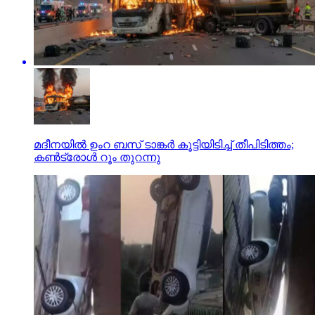
മദീനയില്‍ ഉംറ ബസ് ടാങ്കര്‍ കൂട്ടിയിടിച്ച് തീപിടിത്തം;
കണ്‍ട്രോള്‍ റൂം തുറന്നു