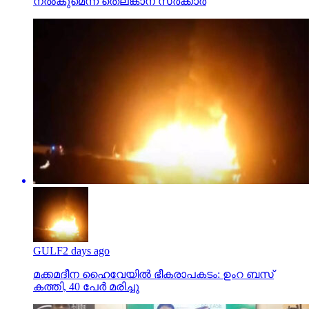
നല്‍കുമെന്ന് തെലങ്കാന സര്‍ക്കാര്‍
GULF
2 days ago
മക്കമദീന ഹൈവേയില്‍ ഭീകരാപകടം: ഉംറ ബസ്
കത്തി, 40 പേര്‍ മരിച്ചു