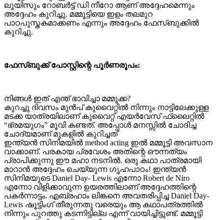
ലൂയിസും റോബര്‍ട്ട് ഡി നീറോ ആണ് അദ്ദേഹമെന്നും
അദ്ദേഹം കുറിച്ചു. മമ്മൂട്ടിയെ ഇളം തലമുറ
പാഠപുസ്തകമാക്കണം എന്നും അദ്ദേഹം ഫേസ്ബുക്കില്‍
കുറിച്ചു.
ഫേസ്ബുക്ക് പോസ്റ്റിന്റെ പൂർണരൂപം:
നിങ്ങൾ ഇത് എന്ത് ഭാവിച്ചാ മമ്മൂക്ക?
കുറച്ചു ദിവസം മുൻപ് കുവൈറ്റിൽ നിന്നും നാട്ടിലേക്കുള്ള
മടക്ക യാത്രയിലാണ് കുവൈറ്റ്‌ എയർവേസ് ഫ്ലൈറ്റിൽ
“ഭ്രമയുഗം” മൂവി കണ്ടത്. അപ്പോൾ മനസ്സിൽ ചോദിച്ച
ചോദ്യമാണ് മുകളിൽ കുറിച്ചത്
ഇന്ത്യൻ സിനിമയിൽ method acting ഇൽ മമ്മൂട്ടി അവസാന
വാക്കാണ്. പരകായ പ്രവേശം അതിന്റെ ഔന്നത്യം
പ്രാപിക്കുന്നു ഈ മഹാ നടനിൽ. ഒരു കഥാ പാത്രമായി
മാറാൻ അദ്ദേഹം ചെയ്യുന്ന ഗൃഹപാഠം! ഇന്ത്യൻ
സിനിമയുടെ Daniel Day- Lewis എന്നോ Robert de Niro
എന്നോ വിളിക്കാവുന്ന ഉയരത്തിലാണ് അദ്ദേഹത്തിന്റെ
പകർന്നാട്ടം. എബ്രഹാം ലിങ്കനെ അവതരിപ്പിച്ച Daniel Day-
Lewis ഷൂട്ടിംഗ് തീരുന്നതു വരെയും ആ കഥാപത്രത്തിൽ
നിന്നും പുറത്തു കടന്നിട്ടില്ല എന്ന് വായിച്ചിട്ടുണ്ട്. മമ്മൂട്ടി