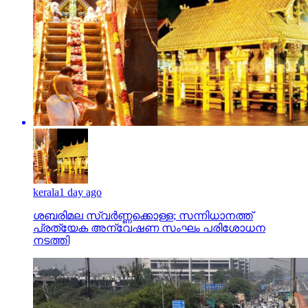
kerala
1 day ago
ശബരിമല സ്വര്‍ണ്ണക്കൊള്ള; സന്നിധാനത്ത്
പ്രത്യേക അന്വേഷണ സംഘം പരിശോധന
നടത്തി