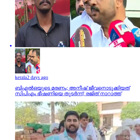
kerala
2 days ago
ബിഎല്‍ഒയുടെ മരണം; അനീഷ് ജീവനൊടുക്കിയത്
സിപിഎം ഭീഷണിയെ തുടര്‍ന്ന്; രജിത് നാറാത്ത്