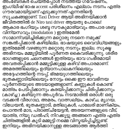
അംബേദ്കർ ചെയ്തപ്പോൾ നടത്തിയ ഗവേഷണം,
ഇംഗ്ലീഷ് ഭാഷ accent പരിശീലനം എല്ലാം നടനം എത്ര
ഗൗരവമായിട്ടാണ് എടുക്കുന്നത് എന്നതിന്റെ
സൂചകങ്ങളാണ്. Taxi Driver ആയി അഭിനയിക്കാൻ
ജീവിതത്തിൽ de Niro taxi driver ആയതു പോലെ!
ആകാര ഭംഗിയും ശബ്ദ സൗകുമാര്യവും അപാര ശബ്ദ
വിന്യസവും (modulation ) ഇത്രമേൽ
സാമാന്വയിച്ചിരിക്കുന്ന മറ്റൊരു നടനെ നമുക്ക്
സങ്കൽപ്പിക്കാൻ കഴിയില്ല. ഭാഷയുടെ വൈവിധ്യങ്ങളും
ഇത്രമേൽ വഴങ്ങുന്ന മറ്റൊരു നടനും ഇല്ല. സൂക്ഷ്മ
അഭിനയം മമ്മൂട്ടിയിൽ പൂർണത കൈവരിക്കുന്നു. ശരീര
ഭാഗങ്ങളുടെ ചലനങ്ങൾ ഇത്രയും ഭാവ ഗംഭീരമായി
അവതരിപ്പിക്കാൻ മമ്മൂട്ടിക്കുള്ള കഴിവ് അപാരമാണ്.
അമരത്തിലെയും ഉദ്യാനപാലകനിലെയും
അദ്ദേഹത്തിന്റെ നടപ്പ്, ഭ്രമയുഗത്തിലെയും
ഭൂതകണ്ണാടിയിലെയും നോട്ടം ഒക്കെ ഈ ഭാവഭിനയ
പൂർണതയുടെ അടയാളങ്ങളാണ്. കണ്ണുകൾ കൊണ്ട്
മാത്രം പേടിപ്പിക്കാനും കരയിപ്പിക്കാനും ചിരിപ്പിക്കാനും
(കാഴ്ച്ച ) കഴിയുന്ന അപൂർവം നടന്മാരിൽ ഒരാൾ! ഒരു
വടക്കൻ വീരഗാഥ, അമരം, വാത്സല്യം, കാഴ്ച, മൃഗയ,
വിധേയൻ, ഭൂതകണ്ണാടി, മതിലുകൾ, പാലേരി മാണിക്യം,
പൊന്തൻ മാട, പ്രാഞ്ചിയേട്ടൻ, അരയന്നങ്ങളുടെ വീട്,
യാത്ര, ന്യൂ ഡൽഹി, നിറക്കൂട്ടു അങ്ങനെ എത്ര എത്ര
ചിത്രങ്ങളിൽ കൂടി മമ്മൂട്ടി നമ്മെ വിസ്മയിപ്പിച്ചിട്ടുണ്ട്.
ഇനിയും അഭിനയിക്കാനുള്ള അടങ്ങാത്ത ആർത്തി