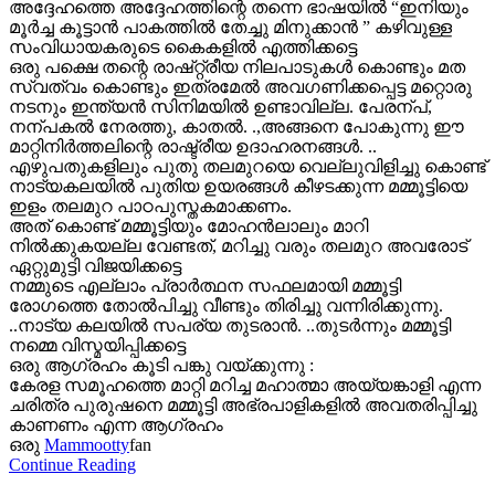
അദ്ദേഹത്തെ അദ്ദേഹത്തിന്റെ തന്നെ ഭാഷയിൽ “ഇനിയും
മൂർച്ച കൂട്ടാൻ പാകത്തിൽ തേച്ചു മിനുക്കാൻ ” കഴിവുള്ള
സംവിധായകരുടെ കൈകളിൽ എത്തിക്കട്ടെ
ഒരു പക്ഷെ തന്റെ രാഷ്റ്റ്രീയ നിലപാടുകൾ കൊണ്ടും മത
സ്വത്വം കൊണ്ടും ഇത്രമേൽ അവഗണിക്കപ്പെട്ട മറ്റൊരു
നടനും ഇന്ത്യൻ സിനിമയിൽ ഉണ്ടാവില്ല. പേരന്പ്,
നന്പകൽ നേരത്തു, കാതൽ. .,അങ്ങനെ പോകുന്നു ഈ
മാറ്റിനിർത്തലിന്റെ രാഷ്ട്രീയ ഉദാഹരനങ്ങൾ. ..
എഴുപതുകളിലും പുതു തലമുറയെ വെല്ലുവിളിച്ചു കൊണ്ട്
നാട്യകലയിൽ പുതിയ ഉയരങ്ങൾ കീഴടക്കുന്ന മമ്മൂട്ടിയെ
ഇളം തലമുറ പാഠപുസ്തകമാക്കണം.
അത് കൊണ്ട് മമ്മൂട്ടിയും മോഹൻലാലും മാറി
നിൽക്കുകയല്ല വേണ്ടത്, മറിച്ചു വരും തലമുറ അവരോട്
ഏറ്റുമുട്ടി വിജയിക്കട്ടെ
നമ്മുടെ എല്ലാം പ്രാർത്ഥന സഫലമായി മമ്മൂട്ടി
രോഗത്തെ തോൽപിച്ചു വീണ്ടും തിരിച്ചു വന്നിരിക്കുന്നു.
..നാട്യ കലയിൽ സപര്യ തുടരാൻ. ..തുടർന്നും മമ്മൂട്ടി
നമ്മെ വിസ്മയിപ്പിക്കട്ടെ
ഒരു ആഗ്രഹം കൂടി പങ്കു വയ്ക്കുന്നു :
കേരള സമൂഹത്തെ മാറ്റി മറിച്ച മഹാത്മാ അയ്യങ്കാളി എന്ന
ചരിത്ര പുരുഷനെ മമ്മൂട്ടി അഭ്രപാളികളിൽ അവതരിപ്പിച്ചു
കാണണം എന്ന ആഗ്രഹം
ഒരു
Mammootty
fan
Continue Reading