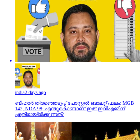
india
2 days ago
ബീഹാർ തിരഞ്ഞെടുപ്പ് പോസ്റ്റൽ ബാലറ്റ് ഫലം: MGB
142, NDA 98; എന്തുകൊണ്ടാണ് ഇത് ഇവിഎമ്മിന്
എതിരായിരിക്കുന്നത്?