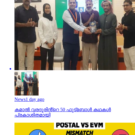
News
1 day ago
കമാൽ വരദൂരിൻ്റെ 50 ഫുട്ബോൾ കഥകൾ
പ്രകാശിതമായി