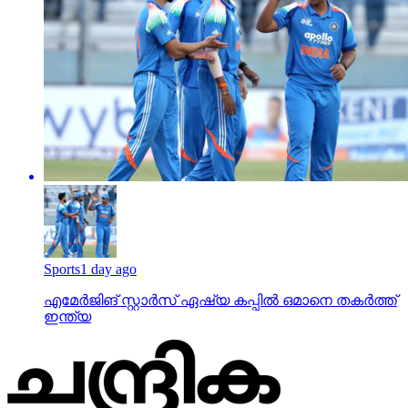
Sports
1 day ago
എമേര്‍ജിങ് സ്റ്റാര്‍സ് ഏഷ്യ കപ്പില്‍ ഒമാനെ തകര്‍ത്ത്
ഇന്ത്യ