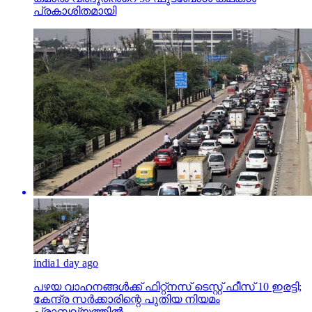
പ്രകാശിതമായി
india
1 day ago
പഴയ വാഹനങ്ങള്‍ക്ക് ഫിറ്റ്‌നസ് ടെസ്റ്റ് ഫീസ് 10 ഇരട്ടി;
കേന്ദ്ര സര്‍ക്കാരിന്റെ പുതിയ നിയമം
പ്രാബല്യത്തില്‍