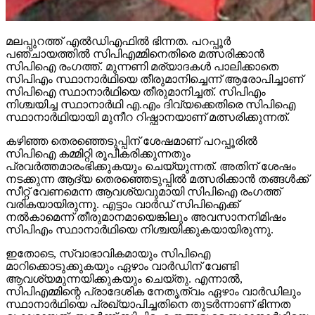
മലപ്പുറത്ത് എല്‍ഡിഎഫില്‍ ഭിന്നത. പറപ്പൂര്‍
പഞ്ചായത്തില്‍ സിപിഎമ്മിനെതിരെ മത്സരിക്കാന്‍
സിപിഐ രംഗത്ത്. മുന്നണി മര്യാദകള്‍ പാലിക്കാതെ
സിപിഎം സ്ഥാനാര്‍ഥിയെ തീരുമാനിച്ചെന്ന് ആരോപിച്ചാണ്
സിപിഐ സ്ഥാനാര്‍ഥിയെ തീരുമാനിച്ചത്. സിപിഎം
നിശ്ചയിച്ച സ്ഥാനാര്‍ഥി എ.എം ദിവ്യക്കെതിരെ സിപിഐ
സ്ഥാനാര്‍ഥിയായി മുനീറ റിഷ്ഫാനയാണ് മത്സരിക്കുന്നത്.
കഴിഞ്ഞ തെരഞ്ഞെടുപ്പിന് ശേഷമാണ് പറപ്പൂരില്‍
സിപിഐ കമ്മിറ്റി രൂപീകരിക്കുന്നതും
പ്രവര്‍ത്തമാരംഭിക്കുകയും ചെയ്യുന്നത്. അതിന് ശേഷം
നടക്കുന്ന ആദ്യ തെരഞ്ഞെടുപ്പില്‍ മത്സരിക്കാന്‍ തങ്ങള്‍ക്ക്
സീറ്റ് വേണമെന്ന ആവശ്യവുമായി സിപിഐ രംഗത്ത്
വരികയായിരുന്നു. എട്ടാം വാര്‍ഡ് സിപിഐക്ക്
നല്‍കാമെന്ന് തീരുമാനമായെങ്കിലും അവസാനനിമിഷം
സിപിഎം സ്ഥാനാര്‍ഥിയെ നിശ്ചയിക്കുകയായിരുന്നു.
ഇതോടെ, സ്വാഭാവികമായും സിപിഐ
മാറിക്കൊടുക്കുകയും ഏഴാം വാര്‍ഡിന് വേണ്ടി
ആവശ്യമുന്നയിക്കുകയും ചെയ്തു. എന്നാല്‍,
സിപിഎമ്മിന്റെ പ്രാദേശിക നേതൃത്വം ഏഴാം വാര്‍ഡിലും
സ്ഥാനാര്‍ഥിയെ പ്രഖ്യാപിച്ചതിനെ തുടര്‍ന്നാണ് ഭിന്നത