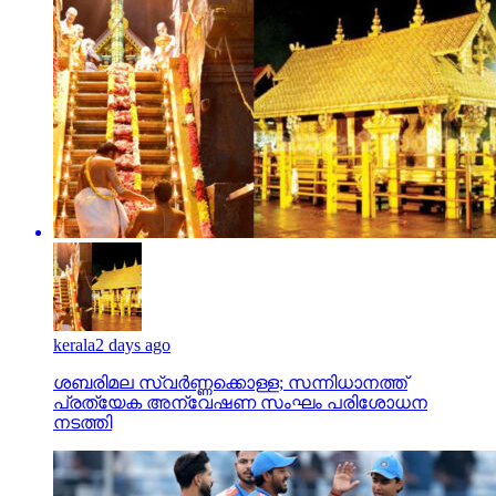
kerala
2 days ago
ശബരിമല സ്വര്‍ണ്ണക്കൊള്ള; സന്നിധാനത്ത്
പ്രത്യേക അന്വേഷണ സംഘം പരിശോധന
നടത്തി