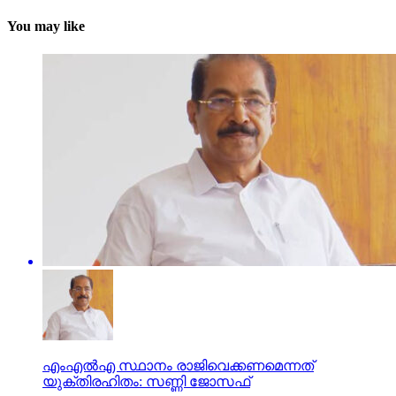
You may like
എംഎല്‍എ സ്ഥാനം രാജിവെക്കണമെന്നത്
യുക്തിരഹിതം: സണ്ണി ജോസഫ്