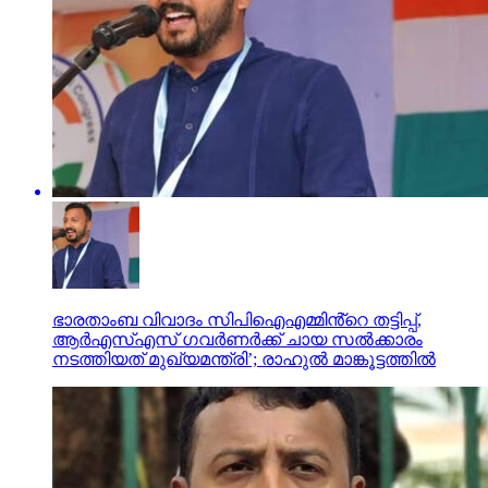
ഭാരതാംബ വിവാദം സിപിഐഎമ്മിൻ്റെ തട്ടിപ്പ്,
ആർഎസ്എസ് ഗവർണർക്ക് ചായ സൽക്കാരം
നടത്തിയത് മുഖ്യമന്ത്രി’; രാഹുൽ മാങ്കൂട്ടത്തിൽ