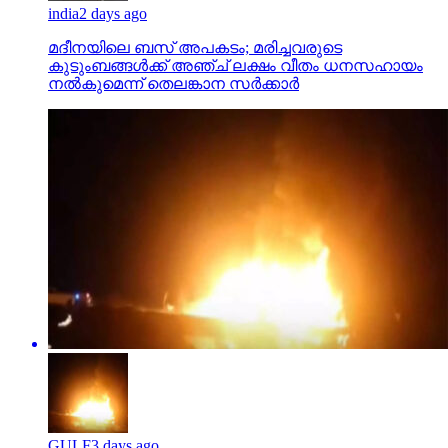
india
2 days ago
മദീനയിലെ ബസ് അപകടം; മരിച്ചവരുടെ
കുടുംബങ്ങള്‍ക്ക് അഞ്ച് ലക്ഷം വീതം ധനസഹായം
നല്‍കുമെന്ന് തെലങ്കാന സര്‍ക്കാര്‍
GULF
3 days ago