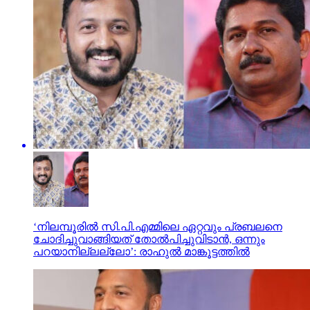
‘നിലമ്പൂരിൽ സി.പി.എമ്മിലെ ഏറ്റവും പ്രബലനെ
ചോദിച്ചുവാങ്ങിയത് തോൽപിച്ചുവിടാൻ, ഒന്നും
പറയാനില്ലല്ലോ’: രാഹുൽ മാങ്കൂട്ടത്തിൽ