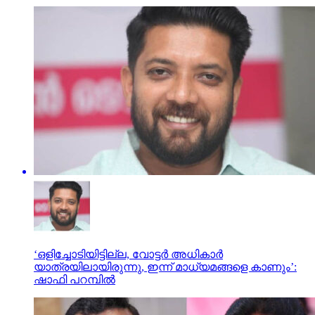
‘ഒളിച്ചോടിയിട്ടില്ല, വോട്ടർ അധികാർ
യാത്രയിലായിരുന്നു, ഇന്ന് മാധ്യമങ്ങളെ കാണും’:
ഷാഫി പറമ്പിൽ