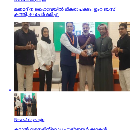
മക്കമദീന ഹൈവേയില്‍ ഭീകരാപകടം: ഉംറ ബസ്
കത്തി, 40 പേര്‍ മരിച്ചു
News
2 days ago
കമാൽ വരദൂരിൻ്റെ 50 ഫുട്ബോൾ കഥകൾ