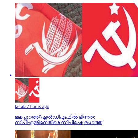
kerala
7 hours ago
മലപ്പുറത്ത് എല്‍ഡിഎഫില്‍ ഭിന്നത;
സിപിഎമ്മിനെതിരെ സിപിഐ രംഗത്ത്