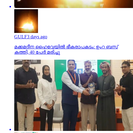
GULF
3 days ago
മക്കമദീന ഹൈവേയില്‍ ഭീകരാപകടം: ഉംറ ബസ്
കത്തി, 40 പേര്‍ മരിച്ചു