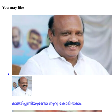
You may like
മന്ത്രിപ്പണിയുണ്ടോ നൂറു കോടി തരാം