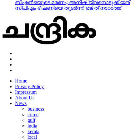
Home
Privacy Policy
Impressum
About Us
News
business
crime
gulf
india
kerala
local
nri
Copyright © 2022 Designed by Techblasters LLP