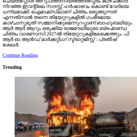
കാഴ്ചാനുഭൂതി സമ്മാനിക്കുമെന്നുറപ്പാണ്.ബാഹുബലിയും
ആർ ആർ ആറും ഒരുക്കിയ രാജമൗലിയുടെ ബ്രഹ്മാണ്ഡ
ചിത്രം വാരണാസി 2027ൽ തിയേറ്ററുകളിലേക്കെത്തും. പി
ആർ ഓ ആൻഡ് മാർക്കറ്റിംഗ് സ്ട്രാറ്റജിസ്റ്റ് : പ്രതീഷ്
ശേഖർ.
Continue Reading
Trending