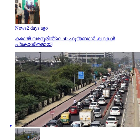
News
2 days ago
കമാൽ വരദൂരിൻ്റെ 50 ഫുട്ബോൾ കഥകൾ
പ്രകാശിതമായി
india
24 hours ago