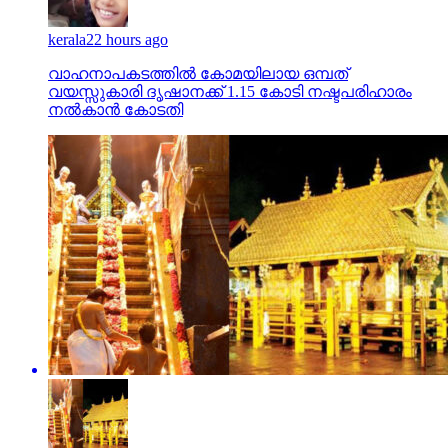
വാഹനാപകടത്തില്‍ കോമയിലായ ഒമ്പത്
വയസ്സുകാരി ദൃഷാനക്ക് 1.15 കോടി നഷ്ടപരിഹാരം
നല്‍കാന്‍ കോടതി
kerala
2 days ago
ശബരിമല സ്വര്‍ണ്ണക്കൊള്ള; സന്നിധാനത്ത്