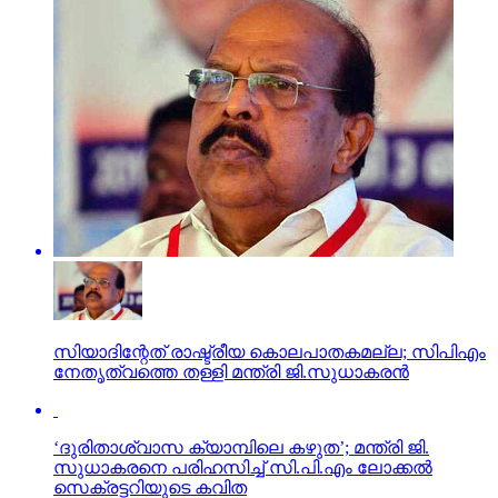
സിയാദിന്റേത് രാഷ്ട്രീയ കൊലപാതകമല്ല; സിപിഎം
നേതൃത്വത്തെ തള്ളി മന്ത്രി ജി.സുധാകരന്‍
‘ദുരിതാശ്വാസ ക്യാമ്പിലെ കഴുത’; മന്ത്രി ജി.
സുധാകരനെ പരിഹസിച്ച് സി.പി.എം ലോക്കല്‍
സെക്രട്ടറിയുടെ കവിത