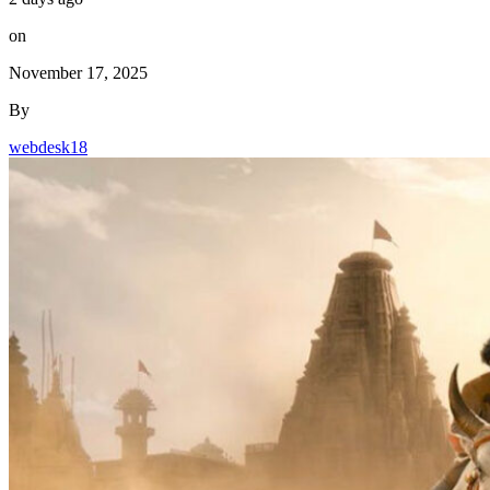
By
webdesk18