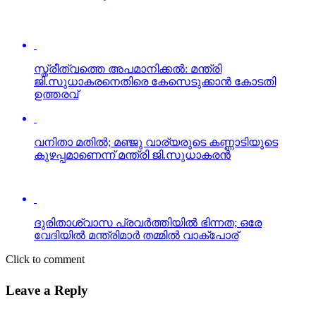
സ്ത്രീത്വത്തെ അപമാനിക്കല്‍: മന്ത്രി
ജി.സുധാകരനെതിരെ കേസെടുക്കാന്‍ കോടതി
ഉത്തരവ്
വനിതാ മതില്‍; മഞ്ജു വാര്യരുടെ കണ്ണാടിയുടെ
കുഴപ്പമാണെന്ന് മന്ത്രി ജി.സുധാകരന്‍
ദുരിതാശ്വാസ പ്രവര്‍ത്തിയില്‍ ഭിന്നത; ഒരേ
വേദിയില്‍ മന്ത്രിമാര്‍ തമ്മില്‍ വാക്‌പോര്
Click to comment
Leave a Reply
Your email address will not be published.
Required fields are
marked
*
Comment