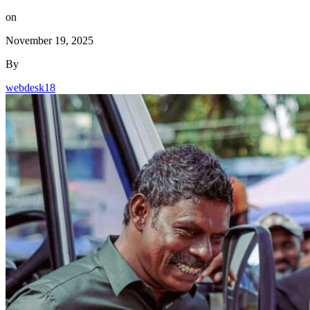
By
webdesk18