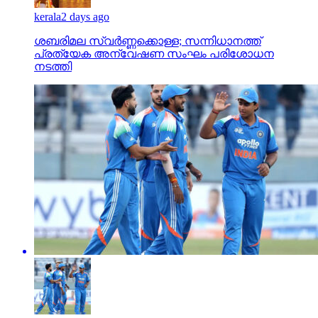
പ്രത്യേക അന്വേഷണ സംഘം പരിശോധന
നടത്തി
Sports
20 hours ago
എമേര്‍ജിങ് സ്റ്റാര്‍സ് ഏഷ്യ കപ്പില്‍ ഒമാനെ തകര്‍ത്ത്
ഇന്ത്യ