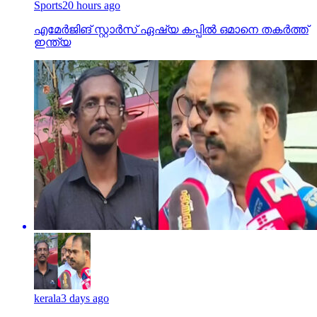
kerala
3 days ago
ബിഎല്‍ഒയുടെ മരണം; അനീഷ് ജീവനൊടുക്കിയത്
സിപിഎം ഭീഷണിയെ തുടര്‍ന്ന്; രജിത് നാറാത്ത്