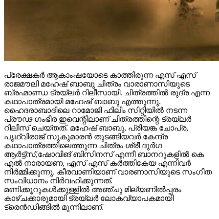
പ്രേക്ഷകർ ആകാംഷയോടെ കാത്തിരുന്ന എസ് എസ്
രാജമൗലി മഹേഷ് ബാബു ചിത്രം വാരാണാസിയുടെ
ബ്രഹ്മാണ്ഡ ട്രയ്ലർ റിലീസായി. ചിത്രത്തിൽ രുദ്ര എന്ന
കഥാപാത്രമായി മഹേഷ് ബാബു എത്തുന്നു.
ഹൈദരാബാദിലെ റാമോജി ഫിലിം സിറ്റിയിൽ നടന്ന
പ്രൗഢ ഗംഭീര ഇവെന്റിലാണ് ചിത്രത്തിന്റെ ട്രയ്ലർ
റിലീസ് ചെയ്തത്. മഹേഷ് ബാബു, പ്രിയങ്ക ചോപ്ര,
പൃഥ്വിരാജ് സുകുമാരൻ തുടങ്ങിയവർ കേന്ദ്ര
കഥാപാത്രത്തിലെത്തുന്ന ചിത്രം ശ്രീ ദുർഗ
ആർട്ട്സ്,ഷോവിങ് ബിസിനസ് എന്നീ ബാനറുകളിൽ കെ
എൽ നാരായണ, എസ് എസ് കർത്തികേയ എന്നിവർ
നിർമ്മിക്കുന്നു. കീരവാണിയാണ് വാരണാസിയുടെ സംഗീത
സംവിധാനം നിർവഹിക്കുന്നത്.
മണിക്കൂറുകൾക്കുള്ളിൽ അഞ്ചു മില്യണിൽപ്പരം
കാഴ്ചക്കാരുമായി ട്രയ്ലർ ലോകവ്യാപകമായി
ട്രെൻഡിങ്ങിൽ മുന്നിലാണ്.