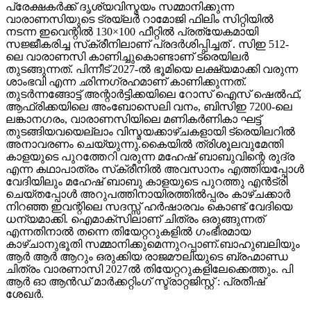
പ്രേക്ഷകർക്ക് ദൃശ്യവിസ്മയം സമ്മാനിക്കുന്ന
വാരാണസിയുടെ ട്രയ്ലർ റാമോജി ഫിലിം സിറ്റിയിൽ
നടന്ന ഇവെന്റിൽ 130×100 ഫീറ്റിൽ പ്രത്യേകമായി
സജ്ജീകരിച്ച സ്‌ക്രീനിലാണ് പ്രദർശിപ്പിച്ചത് . സിഇ 512-
ലെ വാരാണസി കാണിച്ചുകൊണ്ടാണ് ട്രെയിലര്‍
തുടങ്ങുന്നത്. പിന്നീട് 2027-ല്‍ ഭൂമിയെ ലക്ഷ്യമാക്കി വരുന്ന
ശാംഭവി എന്ന ഛിന്നഗ്രഹമാണ് കാണിക്കുന്നത്.
തുടര്‍ന്നങ്ങോട്ട് അന്റാര്‍ട്ടിക്കയിലെ റോസ് ഐസ് ഷെല്‍ഫ്,
ആഫ്രിക്കയിലെ അംബോസെലി വനം, ബിസിഇ 7200-ലെ
ലങ്കാനഗരം, വാരാണസിയിലെ മണികര്‍ണികാ ഘട്ട്
തുടങ്ങിയവയെല്ലാം വിസ്മയക്കാഴ്ചകളായി ട്രെയിലറില്‍
അനാവരണം ചെയ്യുന്നു.കൈയില്‍ ത്രിശൂലവുമേന്തി
കാളയുടെ പുറത്തേറി വരുന്ന മഹേഷ് ബാബുവിന്റെ രുദ്ര
എന്ന കഥാപാത്രം സ്‌ക്രീനിൽ അവസാനം എത്തിയപ്പോൾ
വേദിയിലും മഹേഷ് ബാബു കാളയുടെ പുറത്തു എൻട്രി
ചെയ്തപ്പോൾ അറുപത്തിനായിരത്തിൽപ്പരം കാഴ്ചക്കാർ
നിറഞ്ഞ ഇവന്റിലെ സദസ്സ് ഹർഷാരവം കൊണ്ട് വേദിയെ
ധന്യമാക്കി. ഐമാക്‌സിലാണ് ചിത്രം ഒരുങ്ങുന്നത്
എന്നതിനാല്‍ തന്നെ തിയേറ്ററുകളില്‍ ഗംഭീരമായ
കാഴ്ചാനുഭൂതി സമ്മാനിക്കുമെന്നുറപ്പാണ്.ബാഹുബലിയും
ആർ ആർ ആറും ഒരുക്കിയ രാജമൗലിയുടെ ബ്രഹ്മാണ്ഡ
ചിത്രം വാരണാസി 2027ൽ തിയേറ്ററുകളിലേക്കെത്തും. പി
ആർ ഓ ആൻഡ് മാർക്കറ്റിംഗ് സ്ട്രാറ്റജിസ്റ്റ് : പ്രതീഷ്
ശേഖർ.