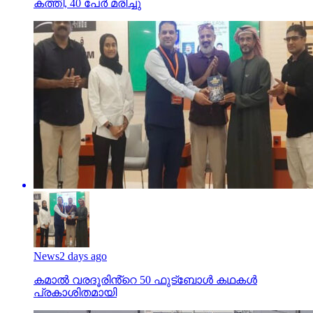
കത്തി, 40 പേര്‍ മരിച്ചു
News
2 days ago
കമാൽ വരദൂരിൻ്റെ 50 ഫുട്ബോൾ കഥകൾ
പ്രകാശിതമായി