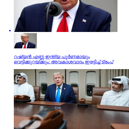
റഷ്യന്‍ എണ്ണ ഇന്ത്യ പൂര്‍ണമായും
വെട്ടിക്കുറയ്ക്കും: അവകാശവാദം ഇരട്ടിച്ച് ട്രംപ്