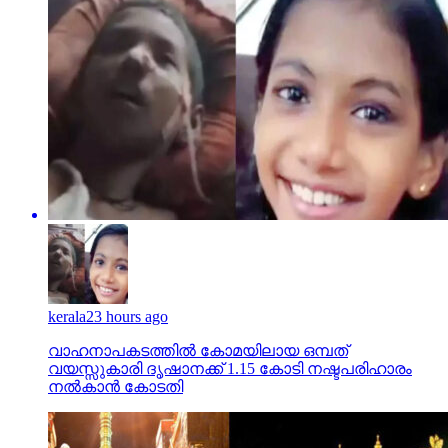
kerala
23 hours ago
വാഹനാപകടത്തില്‍ കോമയിലായ ഒമ്പത്
വയസ്സുകാരി ദൃഷാനക്ക് 1.15 കോടി നഷ്ടപരിഹാരം
നല്‍കാന്‍ കോടതി