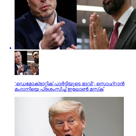
‘ഡെമോക്രാറ്റിക് പാര്‍ട്ടിയുടെ ഭാവി’; സൊഹ്റാന്‍
മംദാനിയെ പ്രശംസിച്ച് ഇലോണ്‍ മസ്‌ക്