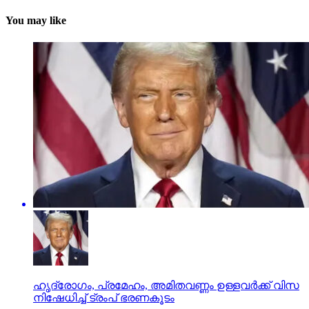
You may like
ഹൃദ്രോഗം, പ്രമേഹം, അമിതവണ്ണം ഉള്ളവര്‍ക്ക് വിസ
നിഷേധിച്ച് ട്രംപ് ഭരണകൂടം