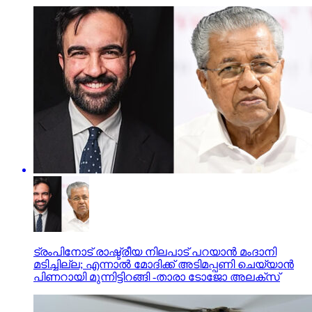
ട്രംപിനോട് രാഷ്ട്രീയ നിലപാട് പറയാന്‍ മംദാനി
മടിച്ചില്ല; എന്നാല്‍ മോദിക്ക് അടിമപ്പണി ചെയ്യാന്‍
പിണറായി മുന്നിട്ടിറങ്ങി -താരാ ടോജോ അലക്‌സ്