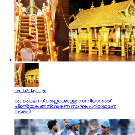
kerala
2 days ago
ശബരിമല സ്വര്‍ണ്ണക്കൊള്ള; സന്നിധാനത്ത്
പ്രത്യേക അന്വേഷണ സംഘം പരിശോധന
നടത്തി