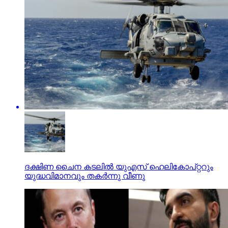
ദക്ഷിണ ചൈന കടലില്‍ യുഎസ് ഹെലികോപ്റ്ററും
യുദ്ധവിമാനവും തകര്‍ന്നു വീണു