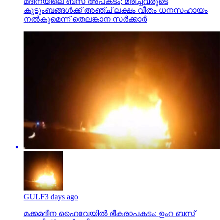
മദീനയിലെ ബസ് അപകടം; മരിച്ചവരുടെ
കുടുംബങ്ങള്‍ക്ക് അഞ്ച് ലക്ഷം വീതം ധനസഹായം
നല്‍കുമെന്ന് തെലങ്കാന സര്‍ക്കാര്‍
GULF
3 days ago
മക്കമദീന ഹൈവേയില്‍ ഭീകരാപകടം: ഉംറ ബസ്