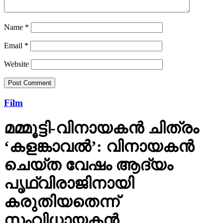
Name
*
Email
*
Website
Film
മമ്മൂട്ടി-വിനായകന്‍ ചിത്രം
‘കളങ്കാവല്‍’: വിനായകന്‍
ചെയ്ത വേഷം ആദ്യം
പൃഥ്വിരാജിനായി
കരുതിയതെന്ന്
സംവിധായകന്‍