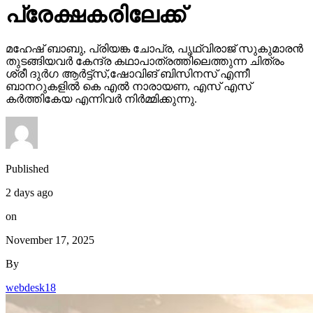
പ്രേക്ഷകരിലേക്ക്
മഹേഷ് ബാബു, പ്രിയങ്ക ചോപ്ര, പൃഥ്വിരാജ് സുകുമാരൻ
തുടങ്ങിയവർ കേന്ദ്ര കഥാപാത്രത്തിലെത്തുന്ന ചിത്രം
ശ്രീ ദുർഗ ആർട്ട്സ്,ഷോവിങ് ബിസിനസ് എന്നീ
ബാനറുകളിൽ കെ എൽ നാരായണ, എസ് എസ്
കർത്തികേയ എന്നിവർ നിർമ്മിക്കുന്നു.
Published
2 days ago
on
November 17, 2025
By
webdesk18