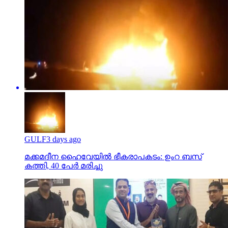
GULF
3 days ago
മക്കമദീന ഹൈവേയില്‍ ഭീകരാപകടം: ഉംറ ബസ്
കത്തി, 40 പേര്‍ മരിച്ചു