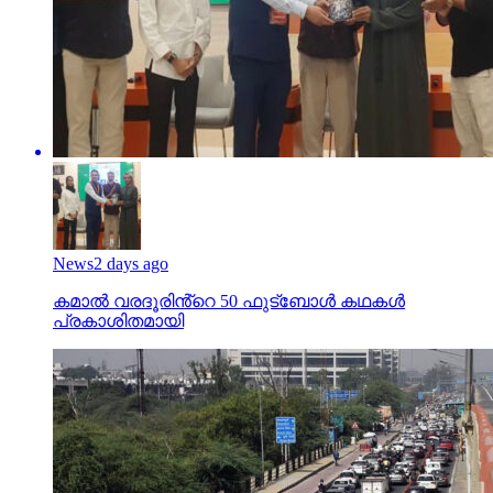
News
2 days ago
കമാൽ വരദൂരിൻ്റെ 50 ഫുട്ബോൾ കഥകൾ
പ്രകാശിതമായി