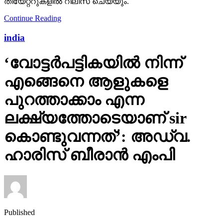
തീയേറ്ററുകളില്‍ റിലീസ് ചെയ്യും.
Continue Reading
india
‘വോട്ടര്‍പട്ടികയില്‍ നിന്ന്
എങ്ങെനെ ആളുകളെ
പുറത്താക്കാം എന്ന
ലക്ഷ്യത്തോടെയാണ് sir
കൊണ്ടുവന്നത്’: അഡ്വ.
ഹാരിസ് ബീരാൻ എംപി
Published