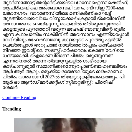
തുടര്‍ന്നങ്ങോട്ട് അന്റാര്‍ട്ടിക്കയിലെ റോസ് ഐസ് ഷെല്‍ഫ്,
ആഫ്രിക്കയിലെ അംബോസെലി വനം, ബിസിഇ 7200-ലെ
ലങ്കാനഗരം, വാരാണസിയിലെ മണികര്‍ണികാ ഘട്ട്
തുടങ്ങിയവയെല്ലാം വിസ്മയക്കാഴ്ചകളായി ട്രെയിലറില്‍
അനാവരണം ചെയ്യുന്നു.കൈയില്‍ ത്രിശൂലവുമേന്തി
കാളയുടെ പുറത്തേറി വരുന്ന മഹേഷ് ബാബുവിന്റെ രുദ്ര
എന്ന കഥാപാത്രം സ്‌ക്രീനിൽ അവസാനം എത്തിയപ്പോൾ
വേദിയിലും മഹേഷ് ബാബു കാളയുടെ പുറത്തു എൻട്രി
ചെയ്തപ്പോൾ അറുപത്തിനായിരത്തിൽപ്പരം കാഴ്ചക്കാർ
നിറഞ്ഞ ഇവന്റിലെ സദസ്സ് ഹർഷാരവം കൊണ്ട് വേദിയെ
ധന്യമാക്കി. ഐമാക്‌സിലാണ് ചിത്രം ഒരുങ്ങുന്നത്
എന്നതിനാല്‍ തന്നെ തിയേറ്ററുകളില്‍ ഗംഭീരമായ
കാഴ്ചാനുഭൂതി സമ്മാനിക്കുമെന്നുറപ്പാണ്.ബാഹുബലിയും
ആർ ആർ ആറും ഒരുക്കിയ രാജമൗലിയുടെ ബ്രഹ്മാണ്ഡ
ചിത്രം വാരണാസി 2027ൽ തിയേറ്ററുകളിലേക്കെത്തും. പി
ആർ ഓ ആൻഡ് മാർക്കറ്റിംഗ് സ്ട്രാറ്റജിസ്റ്റ് : പ്രതീഷ്
ശേഖർ.
Continue Reading
Trending