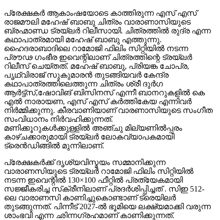
പ്രേക്ഷകർ ആകാംഷയോടെ കാത്തിരുന്ന എസ് എസ്
രാജമൗലി മഹേഷ് ബാബു ചിത്രം വാരാണാസിയുടെ
ബ്രഹ്മാണ്ഡ ട്രയ്ലർ റിലീസായി. ചിത്രത്തിൽ രുദ്ര എന്ന
കഥാപാത്രമായി മഹേഷ് ബാബു എത്തുന്നു.
ഹൈദരാബാദിലെ റാമോജി ഫിലിം സിറ്റിയിൽ നടന്ന
പ്രൗഢ ഗംഭീര ഇവെന്റിലാണ് ചിത്രത്തിന്റെ ട്രയ്ലർ
റിലീസ് ചെയ്തത്. മഹേഷ് ബാബു, പ്രിയങ്ക ചോപ്ര,
പൃഥ്വിരാജ് സുകുമാരൻ തുടങ്ങിയവർ കേന്ദ്ര
കഥാപാത്രത്തിലെത്തുന്ന ചിത്രം ശ്രീ ദുർഗ
ആർട്ട്സ്,ഷോവിങ് ബിസിനസ് എന്നീ ബാനറുകളിൽ കെ
എൽ നാരായണ, എസ് എസ് കർത്തികേയ എന്നിവർ
നിർമ്മിക്കുന്നു. കീരവാണിയാണ് വാരണാസിയുടെ സംഗീത
സംവിധാനം നിർവഹിക്കുന്നത്.
മണിക്കൂറുകൾക്കുള്ളിൽ അഞ്ചു മില്യണിൽപ്പരം
കാഴ്ചക്കാരുമായി ട്രയ്ലർ ലോകവ്യാപകമായി
ട്രെൻഡിങ്ങിൽ മുന്നിലാണ്.
പ്രേക്ഷകർക്ക് ദൃശ്യവിസ്മയം സമ്മാനിക്കുന്ന
വാരാണസിയുടെ ട്രയ്ലർ റാമോജി ഫിലിം സിറ്റിയിൽ
നടന്ന ഇവെന്റിൽ 130×100 ഫീറ്റിൽ പ്രത്യേകമായി
സജ്ജീകരിച്ച സ്‌ക്രീനിലാണ് പ്രദർശിപ്പിച്ചത് . സിഇ 512-
ലെ വാരാണസി കാണിച്ചുകൊണ്ടാണ് ട്രെയിലര്‍
തുടങ്ങുന്നത്. പിന്നീട് 2027-ല്‍ ഭൂമിയെ ലക്ഷ്യമാക്കി വരുന്ന
ശാംഭവി എന്ന ഛിന്നഗ്രഹമാണ് കാണിക്കുന്നത്.