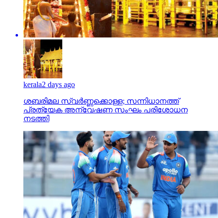
kerala
2 days ago
ശബരിമല സ്വര്‍ണ്ണക്കൊള്ള; സന്നിധാനത്ത്
പ്രത്യേക അന്വേഷണ സംഘം പരിശോധന
നടത്തി