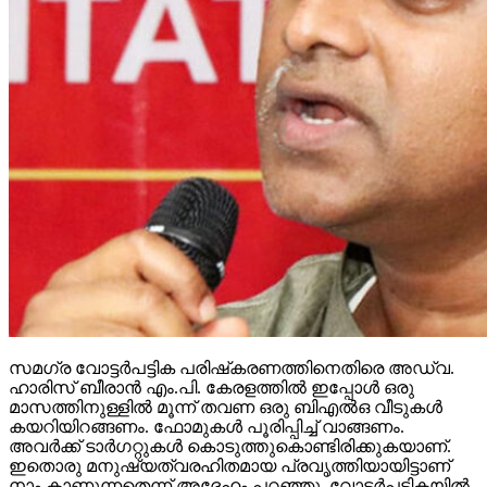
സമഗ്ര വോട്ടര്‍പട്ടിക പരിഷ്‌കരണത്തിനെതിരെ അഡ്വ.
ഹാരിസ് ബീരാന്‍ എം.പി. കേരളത്തില്‍ ഇപ്പോള്‍ ഒരു
മാസത്തിനുള്ളില്‍ മൂന്ന് തവണ ഒരു ബിഎല്‍ഒ വീടുകള്‍
കയറിയിറങ്ങണം. ഫോമുകള്‍ പൂരിപ്പിച്ച് വാങ്ങണം.
അവര്‍ക്ക് ടാര്‍ഗറ്റുകള്‍ കൊടുത്തുകൊണ്ടിരിക്കുകയാണ്.
ഇതൊരു മനുഷ്യത്വരഹിതമായ പ്രവൃത്തിയായിട്ടാണ്
നാം കാണുന്നതെന്ന് അദ്ദേഹം പറഞ്ഞു. വോട്ടര്‍പട്ടികയില്‍