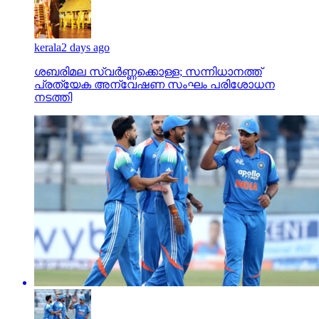
kerala
2 days ago
ശബരിമല സ്വര്‍ണ്ണക്കൊള്ള; സന്നിധാനത്ത്
പ്രത്യേക അന്വേഷണ സംഘം പരിശോധന
നടത്തി