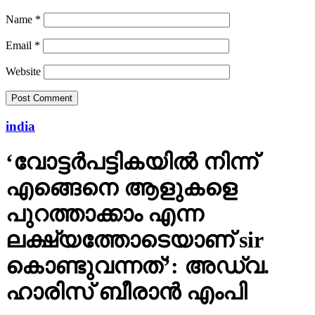
Name
*
Email
*
Website
india
‘വോട്ടര്‍പട്ടികയില്‍ നിന്ന്
എങ്ങെനെ ആളുകളെ
പുറത്താക്കാം എന്ന
ലക്ഷ്യത്തോടെയാണ് sir
കൊണ്ടുവന്നത്’: അഡ്വ.
ഹാരിസ് ബീരാൻ എംപി