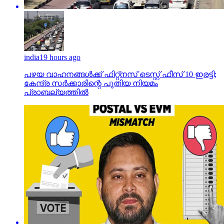
india
19 hours ago
പഴയ വാഹനങ്ങള്‍ക്ക് ഫിറ്റ്‌നസ് ടെസ്റ്റ് ഫീസ് 10 ഇരട്ടി;
കേന്ദ്ര സര്‍ക്കാരിന്റെ പുതിയ നിയമം
പ്രാബല്യത്തില്‍