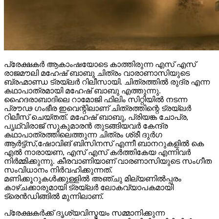
പ്രേക്ഷകർ ആകാംഷയോടെ കാത്തിരുന്ന എസ് എസ്
രാജമൗലി മഹേഷ് ബാബു ചിത്രം വാരാണാസിയുടെ
ബ്രഹ്മാണ്ഡ ട്രയ്ലർ റിലീസായി. ചിത്രത്തിൽ രുദ്ര എന്ന
കഥാപാത്രമായി മഹേഷ് ബാബു എത്തുന്നു.
ഹൈദരാബാദിലെ റാമോജി ഫിലിം സിറ്റിയിൽ നടന്ന
പ്രൗഢ ഗംഭീര ഇവെന്റിലാണ് ചിത്രത്തിന്റെ ട്രയ്ലർ
റിലീസ് ചെയ്തത്. മഹേഷ് ബാബു, പ്രിയങ്ക ചോപ്ര,
പൃഥ്വിരാജ് സുകുമാരൻ തുടങ്ങിയവർ കേന്ദ്ര
കഥാപാത്രത്തിലെത്തുന്ന ചിത്രം ശ്രീ ദുർഗ
ആർട്ട്സ്,ഷോവിങ് ബിസിനസ് എന്നീ ബാനറുകളിൽ കെ
എൽ നാരായണ, എസ് എസ് കർത്തികേയ എന്നിവർ
നിർമ്മിക്കുന്നു. കീരവാണിയാണ് വാരണാസിയുടെ സംഗീത
സംവിധാനം നിർവഹിക്കുന്നത്.
മണിക്കൂറുകൾക്കുള്ളിൽ അഞ്ചു മില്യണിൽപ്പരം
കാഴ്ചക്കാരുമായി ട്രയ്ലർ ലോകവ്യാപകമായി
ട്രെൻഡിങ്ങിൽ മുന്നിലാണ്.
പ്രേക്ഷകർക്ക് ദൃശ്യവിസ്മയം സമ്മാനിക്കുന്ന