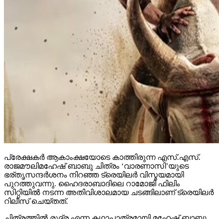
പ്രേക്ഷകര്‍ ആകാംക്ഷയോടെ കാത്തിരുന്ന എസ്.എസ്.
രാജമൗലിമഹേഷ് ബാബു ചിത്രം ‘വാരണാസി’യുടെ
ഭര്തൃസന്ദര്‍ശനം നിറഞ്ഞ ട്രെയിലര്‍ വിസ്മയമായി
പുറത്തുവന്നു. ഹൈദരാബാദിലെ റാമോജി ഫിലിം
സിറ്റിയില്‍ നടന്ന അതിവിശാലമായ ചടങ്ങിലാണ് ട്രെയിലര്‍
റിലീസ് ചെയ്തത്.
ചിത്രത്തില്‍ രുദ്ര എന്ന കഥാപാത്രമായി മഹേഷ് ബാബു