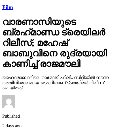
Film
വാരണാസിയുടെ
ബ്രഹ്‌മാണ്ഡ ട്രെയിലര്‍
റിലീസ്; മഹേഷ്
ബാബുവിനെ രുദ്രയായി
കാണിച്ച് രാജമൗലി
ഹൈദരാബാദിലെ റാമോജി ഫിലിം സിറ്റിയില്‍ നടന്ന
അതിവിശാലമായ ചടങ്ങിലാണ് ട്രെയിലര്‍ റിലീസ്
ചെയ്തത്.
Published
2 days ago