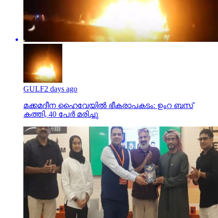
GULF
2 days ago
മക്കമദീന ഹൈവേയില്‍ ഭീകരാപകടം: ഉംറ ബസ്
കത്തി, 40 പേര്‍ മരിച്ചു