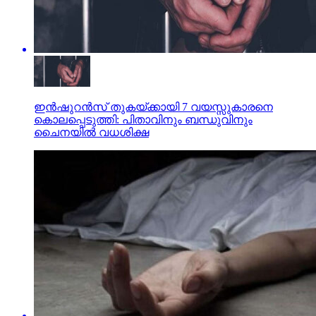
ഇന്‍ഷുറന്‍സ് തുകയ്ക്കായി 7 വയസ്സുകാരനെ
കൊലപ്പെടുത്തി: പിതാവിനും ബന്ധുവിനും
ചൈനയില്‍ വധശിക്ഷ