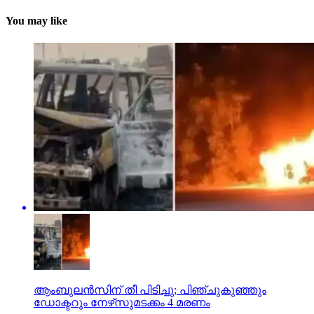
You may like
ആംബുലന്‍സിന് തീ പിടിച്ചു; പിഞ്ചുകുഞ്ഞും
ഡോക്ടറും നേഴ്‌സുമടക്കം 4 മരണം