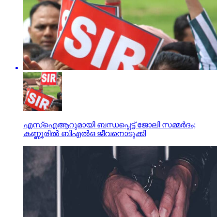
എസ്ഐആറുമായി ബന്ധപ്പെട്ട് ജോലി സമ്മര്‍ദം;
കണ്ണൂരില്‍ ബിഎല്‍ഒ ജീവനൊടുക്കി