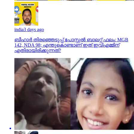
india
3 days ago
ബീഹാർ തിരഞ്ഞെടുപ്പ് പോസ്റ്റൽ ബാലറ്റ് ഫലം: MGB
142, NDA 98; എന്തുകൊണ്ടാണ് ഇത് ഇവിഎമ്മിന്
എതിരായിരിക്കുന്നത്?