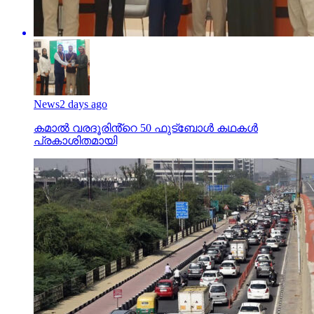
News
2 days ago
കമാൽ വരദൂരിൻ്റെ 50 ഫുട്ബോൾ കഥകൾ
പ്രകാശിതമായി