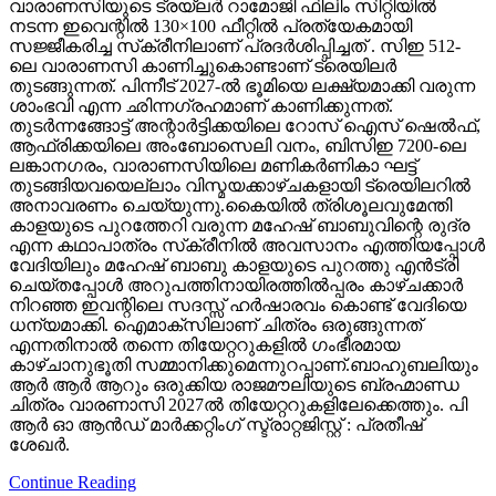
വാരാണസിയുടെ ട്രയ്ലർ റാമോജി ഫിലിം സിറ്റിയിൽ
നടന്ന ഇവെന്റിൽ 130×100 ഫീറ്റിൽ പ്രത്യേകമായി
സജ്ജീകരിച്ച സ്‌ക്രീനിലാണ് പ്രദർശിപ്പിച്ചത് . സിഇ 512-
ലെ വാരാണസി കാണിച്ചുകൊണ്ടാണ് ട്രെയിലര്‍
തുടങ്ങുന്നത്. പിന്നീട് 2027-ല്‍ ഭൂമിയെ ലക്ഷ്യമാക്കി വരുന്ന
ശാംഭവി എന്ന ഛിന്നഗ്രഹമാണ് കാണിക്കുന്നത്.
തുടര്‍ന്നങ്ങോട്ട് അന്റാര്‍ട്ടിക്കയിലെ റോസ് ഐസ് ഷെല്‍ഫ്,
ആഫ്രിക്കയിലെ അംബോസെലി വനം, ബിസിഇ 7200-ലെ
ലങ്കാനഗരം, വാരാണസിയിലെ മണികര്‍ണികാ ഘട്ട്
തുടങ്ങിയവയെല്ലാം വിസ്മയക്കാഴ്ചകളായി ട്രെയിലറില്‍
അനാവരണം ചെയ്യുന്നു.കൈയില്‍ ത്രിശൂലവുമേന്തി
കാളയുടെ പുറത്തേറി വരുന്ന മഹേഷ് ബാബുവിന്റെ രുദ്ര
എന്ന കഥാപാത്രം സ്‌ക്രീനിൽ അവസാനം എത്തിയപ്പോൾ
വേദിയിലും മഹേഷ് ബാബു കാളയുടെ പുറത്തു എൻട്രി
ചെയ്തപ്പോൾ അറുപത്തിനായിരത്തിൽപ്പരം കാഴ്ചക്കാർ
നിറഞ്ഞ ഇവന്റിലെ സദസ്സ് ഹർഷാരവം കൊണ്ട് വേദിയെ
ധന്യമാക്കി. ഐമാക്‌സിലാണ് ചിത്രം ഒരുങ്ങുന്നത്
എന്നതിനാല്‍ തന്നെ തിയേറ്ററുകളില്‍ ഗംഭീരമായ
കാഴ്ചാനുഭൂതി സമ്മാനിക്കുമെന്നുറപ്പാണ്.ബാഹുബലിയും
ആർ ആർ ആറും ഒരുക്കിയ രാജമൗലിയുടെ ബ്രഹ്മാണ്ഡ
ചിത്രം വാരണാസി 2027ൽ തിയേറ്ററുകളിലേക്കെത്തും. പി
ആർ ഓ ആൻഡ് മാർക്കറ്റിംഗ് സ്ട്രാറ്റജിസ്റ്റ് : പ്രതീഷ്
ശേഖർ.
Continue Reading