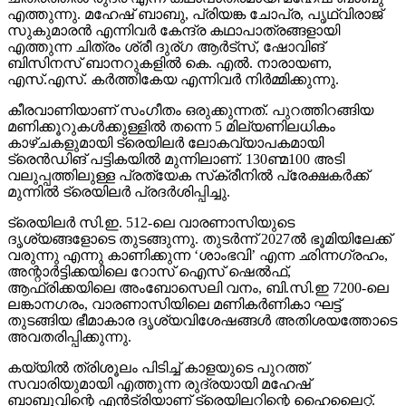
എത്തുന്നു. മഹേഷ് ബാബു, പ്രിയങ്ക ചോപ്ര, പൃഥ്വിരാജ്
സുകുമാരന്‍ എന്നിവര്‍ കേന്ദ്ര കഥാപാത്രങ്ങളായി
എത്തുന്ന ചിത്രം ശ്രീ ദുര്ഗ ആര്‍ട്‌സ്, ഷോവിങ്
ബിസിനസ് ബാനറുകളില്‍ കെ. എല്‍. നാരായണ,
എസ്.എസ്. കര്‍ത്തികേയ എന്നിവര്‍ നിര്‍മ്മിക്കുന്നു.
കീരവാണിയാണ് സംഗീതം ഒരുക്കുന്നത്. പുറത്തിറങ്ങിയ
മണിക്കൂറുകള്‍ക്കുള്ളില്‍ തന്നെ 5 മില്യണിലധികം
കാഴ്ചകളുമായി ട്രെയിലര്‍ ലോകവ്യാപകമായി
ട്രെന്‍ഡിങ് പട്ടികയില്‍ മുന്നിലാണ്. 130ണ്മ100 അടി
വലുപ്പത്തിലുള്ള പ്രത്യേക സ്‌ക്രീനില്‍ പ്രേക്ഷകര്‍ക്ക്
മുന്നില്‍ ട്രെയിലര്‍ പ്രദര്‍ശിപ്പിച്ചു.
ട്രെയിലര്‍ സി.ഇ. 512-ലെ വാരണാസിയുടെ
ദൃശ്യങ്ങളോടെ തുടങ്ങുന്നു. തുടര്‍ന്ന് 2027ല്‍ ഭൂമിയിലേക്ക്
വരുന്നു എന്നു കാണിക്കുന്ന ‘ശാംഭവി’ എന്ന ഛിന്നഗ്രഹം,
അന്റാര്‍ട്ടിക്കയിലെ റോസ് ഐസ് ഷെല്‍ഫ്,
ആഫ്രിക്കയിലെ അംബോസെലി വനം, ബി.സി.ഇ 7200-ലെ
ലങ്കാനഗരം, വാരണാസിയിലെ മണികര്‍ണികാ ഘട്ട്
തുടങ്ങിയ ഭീമാകാര ദൃശ്യവിശേഷങ്ങള്‍ അതിശയത്തോടെ
അവതരിപ്പിക്കുന്നു.
കയ്യില്‍ ത്രിശൂലം പിടിച്ച് കാളയുടെ പുറത്ത്
സവാരിയുമായി എത്തുന്ന രുദ്രയായി മഹേഷ്
ബാബുവിന്റെ എന്‍ട്രിയാണ് ട്രെയിലറിന്റെ ഹൈലൈറ്റ്.