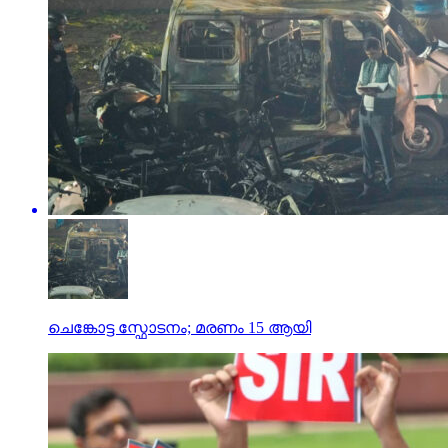
ചെങ്കോട്ട സ്ഫോടനം; മരണം 15 ആയി