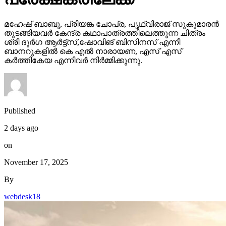
മഹേഷ് ബാബു, പ്രിയങ്ക ചോപ്ര, പൃഥ്വിരാജ് സുകുമാരൻ
തുടങ്ങിയവർ കേന്ദ്ര കഥാപാത്രത്തിലെത്തുന്ന ചിത്രം
ശ്രീ ദുർഗ ആർട്ട്സ്,ഷോവിങ് ബിസിനസ് എന്നീ
ബാനറുകളിൽ കെ എൽ നാരായണ, എസ് എസ്
കർത്തികേയ എന്നിവർ നിർമ്മിക്കുന്നു.
Published
2 days ago
on
November 17, 2025
By
webdesk18