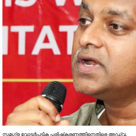
സമഗ്ര വോട്ടര്‍പട്ടിക പരിഷ്‌കരണത്തിനെതിരെ അഡ്വ.