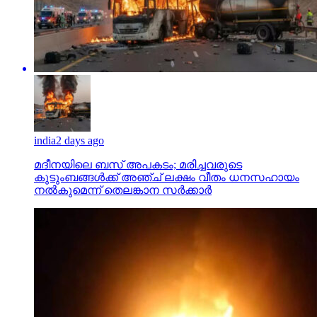
india
2 days ago
മദീനയിലെ ബസ് അപകടം; മരിച്ചവരുടെ
കുടുംബങ്ങള്‍ക്ക് അഞ്ച് ലക്ഷം വീതം ധനസഹായം
നല്‍കുമെന്ന് തെലങ്കാന സര്‍ക്കാര്‍