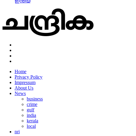
ഇന്ത്യ
Home
Privacy Policy
Impressum
About Us
News
business
crime
gulf
india
kerala
local
nri