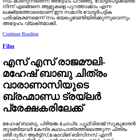
നാം കാണുന്നതെന്ന് അദ്ദേഹം പറഞ്ഞു. വോട്ടര്‍പട്ടികയില്‍
നിന്ന് എങ്ങെനെ ആളുകളെ പുറത്താക്കാം എന്ന
ലക്ഷ്യത്തോടെയാണ് ഈ സമഗ്ര വോട്ടര്‍പട്ടിക
പരിഷ്‌കരണമെന്ന് നാം ഭയപ്പെടേണ്ടിയിരിക്കുന്നുവെന്നും
അദ്ദേഹം വ്യക്തമാക്കി.
Continue Reading
Film
എസ് എസ് രാജമൗലി-
മഹേഷ് ബാബു ചിത്രം
വാരാണാസിയുടെ
ബ്രഹ്മാണ്ഡ ട്രയ്ലർ
പ്രേക്ഷകരിലേക്ക്
മഹേഷ് ബാബു, പ്രിയങ്ക ചോപ്ര, പൃഥ്വിരാജ് സുകുമാരൻ
തുടങ്ങിയവർ കേന്ദ്ര കഥാപാത്രത്തിലെത്തുന്ന ചിത്രം
ശ്രീ ദുർഗ ആർട്ട്സ്,ഷോവിങ് ബിസിനസ് എന്നീ