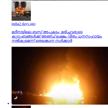
india
2 days ago
മദീനയിലെ ബസ് അപകടം; മരിച്ചവരുടെ
കുടുംബങ്ങള്‍ക്ക് അഞ്ച് ലക്ഷം വീതം ധനസഹായം
നല്‍കുമെന്ന് തെലങ്കാന സര്‍ക്കാര്‍