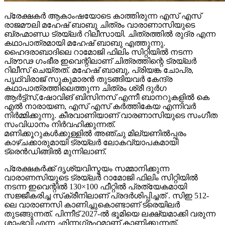
പ്രേക്ഷകർ ആകാംഷയോടെ കാത്തിരുന്ന എസ് എസ്
രാജമൗലി മഹേഷ് ബാബു ചിത്രം വാരാണാസിയുടെ
ബ്രഹ്മാണ്ഡ ട്രയ്ലർ റിലീസായി. ചിത്രത്തിൽ രുദ്ര എന്ന
കഥാപാത്രമായി മഹേഷ് ബാബു എത്തുന്നു.
ഹൈദരാബാദിലെ റാമോജി ഫിലിം സിറ്റിയിൽ നടന്ന
പ്രൗഢ ഗംഭീര ഇവെന്റിലാണ് ചിത്രത്തിന്റെ ട്രയ്ലർ
റിലീസ് ചെയ്തത്. മഹേഷ് ബാബു, പ്രിയങ്ക ചോപ്ര,
പൃഥ്വിരാജ് സുകുമാരൻ തുടങ്ങിയവർ കേന്ദ്ര
കഥാപാത്രത്തിലെത്തുന്ന ചിത്രം ശ്രീ ദുർഗ
ആർട്ട്സ്,ഷോവിങ് ബിസിനസ് എന്നീ ബാനറുകളിൽ കെ
എൽ നാരായണ, എസ് എസ് കർത്തികേയ എന്നിവർ
നിർമ്മിക്കുന്നു. കീരവാണിയാണ് വാരണാസിയുടെ സംഗീത
സംവിധാനം നിർവഹിക്കുന്നത്.
മണിക്കൂറുകൾക്കുള്ളിൽ അഞ്ചു മില്യണിൽപ്പരം
കാഴ്ചക്കാരുമായി ട്രയ്ലർ ലോകവ്യാപകമായി
ട്രെൻഡിങ്ങിൽ മുന്നിലാണ്.
പ്രേക്ഷകർക്ക് ദൃശ്യവിസ്മയം സമ്മാനിക്കുന്ന
വാരാണസിയുടെ ട്രയ്ലർ റാമോജി ഫിലിം സിറ്റിയിൽ
നടന്ന ഇവെന്റിൽ 130×100 ഫീറ്റിൽ പ്രത്യേകമായി
സജ്ജീകരിച്ച സ്‌ക്രീനിലാണ് പ്രദർശിപ്പിച്ചത് . സിഇ 512-
ലെ വാരാണസി കാണിച്ചുകൊണ്ടാണ് ട്രെയിലര്‍
തുടങ്ങുന്നത്. പിന്നീട് 2027-ല്‍ ഭൂമിയെ ലക്ഷ്യമാക്കി വരുന്ന
ശാംഭവി എന്ന ഛിന്നഗ്രഹമാണ് കാണിക്കുന്നത്.