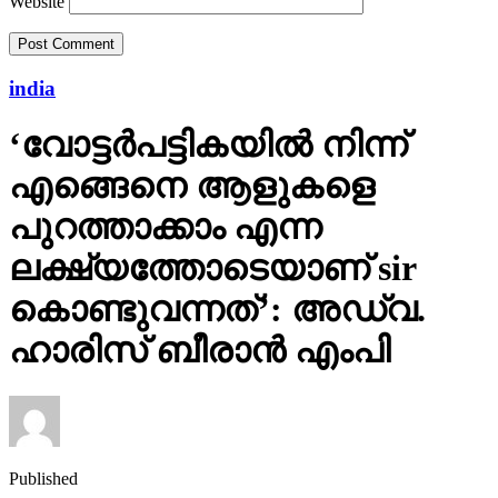
Website
india
‘വോട്ടര്‍പട്ടികയില്‍ നിന്ന്
എങ്ങെനെ ആളുകളെ
പുറത്താക്കാം എന്ന
ലക്ഷ്യത്തോടെയാണ് sir
കൊണ്ടുവന്നത്’: അഡ്വ.
ഹാരിസ് ബീരാൻ എംപി
Published