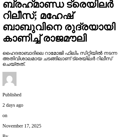
ബ്രഹ്‌മാണ്ഡ ട്രെയിലര്‍
റിലീസ്; മഹേഷ്
ബാബുവിനെ രുദ്രയായി
കാണിച്ച് രാജമൗലി
ഹൈദരാബാദിലെ റാമോജി ഫിലിം സിറ്റിയില്‍ നടന്ന
അതിവിശാലമായ ചടങ്ങിലാണ് ട്രെയിലര്‍ റിലീസ്
ചെയ്തത്.
Published
2 days ago
on
November 17, 2025
By