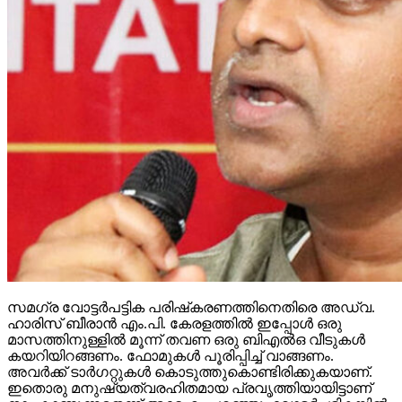
സമഗ്ര വോട്ടര്‍പട്ടിക പരിഷ്‌കരണത്തിനെതിരെ അഡ്വ.
ഹാരിസ് ബീരാന്‍ എം.പി. കേരളത്തില്‍ ഇപ്പോള്‍ ഒരു
മാസത്തിനുള്ളില്‍ മൂന്ന് തവണ ഒരു ബിഎല്‍ഒ വീടുകള്‍
കയറിയിറങ്ങണം. ഫോമുകള്‍ പൂരിപ്പിച്ച് വാങ്ങണം.
അവര്‍ക്ക് ടാര്‍ഗറ്റുകള്‍ കൊടുത്തുകൊണ്ടിരിക്കുകയാണ്.
ഇതൊരു മനുഷ്യത്വരഹിതമായ പ്രവൃത്തിയായിട്ടാണ്