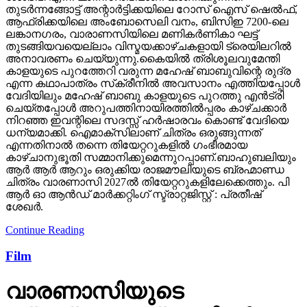
തുടര്‍ന്നങ്ങോട്ട് അന്റാര്‍ട്ടിക്കയിലെ റോസ് ഐസ് ഷെല്‍ഫ്,
ആഫ്രിക്കയിലെ അംബോസെലി വനം, ബിസിഇ 7200-ലെ
ലങ്കാനഗരം, വാരാണസിയിലെ മണികര്‍ണികാ ഘട്ട്
തുടങ്ങിയവയെല്ലാം വിസ്മയക്കാഴ്ചകളായി ട്രെയിലറില്‍
അനാവരണം ചെയ്യുന്നു.കൈയില്‍ ത്രിശൂലവുമേന്തി
കാളയുടെ പുറത്തേറി വരുന്ന മഹേഷ് ബാബുവിന്റെ രുദ്ര
എന്ന കഥാപാത്രം സ്‌ക്രീനിൽ അവസാനം എത്തിയപ്പോൾ
വേദിയിലും മഹേഷ് ബാബു കാളയുടെ പുറത്തു എൻട്രി
ചെയ്തപ്പോൾ അറുപത്തിനായിരത്തിൽപ്പരം കാഴ്ചക്കാർ
നിറഞ്ഞ ഇവന്റിലെ സദസ്സ് ഹർഷാരവം കൊണ്ട് വേദിയെ
ധന്യമാക്കി. ഐമാക്‌സിലാണ് ചിത്രം ഒരുങ്ങുന്നത്
എന്നതിനാല്‍ തന്നെ തിയേറ്ററുകളില്‍ ഗംഭീരമായ
കാഴ്ചാനുഭൂതി സമ്മാനിക്കുമെന്നുറപ്പാണ്.ബാഹുബലിയും
ആർ ആർ ആറും ഒരുക്കിയ രാജമൗലിയുടെ ബ്രഹ്മാണ്ഡ
ചിത്രം വാരണാസി 2027ൽ തിയേറ്ററുകളിലേക്കെത്തും. പി
ആർ ഓ ആൻഡ് മാർക്കറ്റിംഗ് സ്ട്രാറ്റജിസ്റ്റ് : പ്രതീഷ്
ശേഖർ.
Continue Reading
Film
വാരണാസിയുടെ