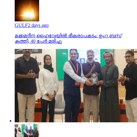
GULF
2 days ago
മക്കമദീന ഹൈവേയില്‍ ഭീകരാപകടം: ഉംറ ബസ്
കത്തി, 40 പേര്‍ മരിച്ചു