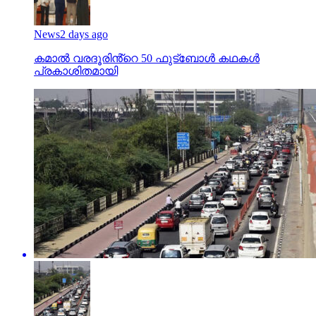
News
2 days ago
കമാൽ വരദൂരിൻ്റെ 50 ഫുട്ബോൾ കഥകൾ
പ്രകാശിതമായി