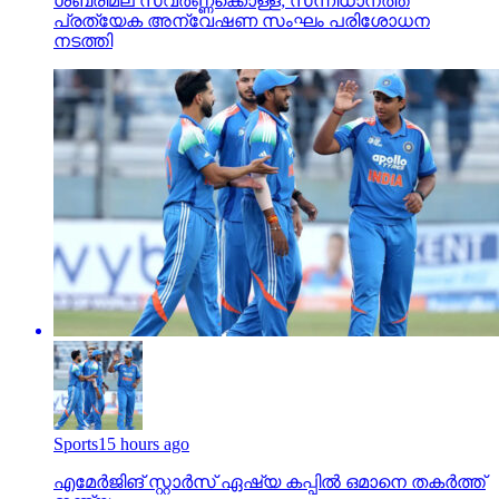
ശബരിമല സ്വര്‍ണ്ണക്കൊള്ള; സന്നിധാനത്ത്
പ്രത്യേക അന്വേഷണ സംഘം പരിശോധന
നടത്തി
Sports
15 hours ago
എമേര്‍ജിങ് സ്റ്റാര്‍സ് ഏഷ്യ കപ്പില്‍ ഒമാനെ തകര്‍ത്ത്