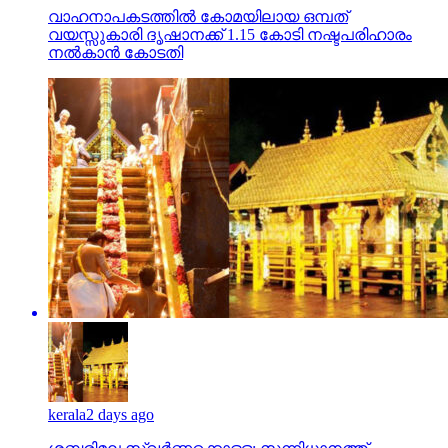
വാഹനാപകടത്തില്‍ കോമയിലായ ഒമ്പത്
വയസ്സുകാരി ദൃഷാനക്ക് 1.15 കോടി നഷ്ടപരിഹാരം
നല്‍കാന്‍ കോടതി
kerala
2 days ago