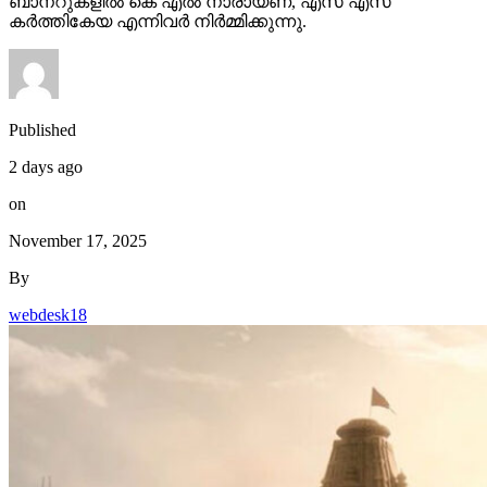
ബാനറുകളിൽ കെ എൽ നാരായണ, എസ് എസ്
കർത്തികേയ എന്നിവർ നിർമ്മിക്കുന്നു.
Published
2 days ago
on
November 17, 2025
By
webdesk18