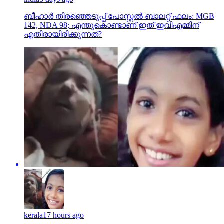
ബീഹാർ തിരഞ്ഞെടുപ്പ് പോസ്റ്റൽ ബാലറ്റ് ഫലം: MGB
142, NDA 98; എന്തുകൊണ്ടാണ് ഇത് ഇവിഎമ്മിന്
എതിരായിരിക്കുന്നത്?
kerala
17 hours ago