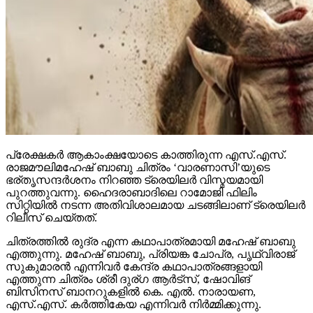
പ്രേക്ഷകര്‍ ആകാംക്ഷയോടെ കാത്തിരുന്ന എസ്.എസ്.
രാജമൗലിമഹേഷ് ബാബു ചിത്രം ‘വാരണാസി’യുടെ
ഭര്തൃസന്ദര്‍ശനം നിറഞ്ഞ ട്രെയിലര്‍ വിസ്മയമായി
പുറത്തുവന്നു. ഹൈദരാബാദിലെ റാമോജി ഫിലിം
സിറ്റിയില്‍ നടന്ന അതിവിശാലമായ ചടങ്ങിലാണ് ട്രെയിലര്‍
റിലീസ് ചെയ്തത്.
ചിത്രത്തില്‍ രുദ്ര എന്ന കഥാപാത്രമായി മഹേഷ് ബാബു
എത്തുന്നു. മഹേഷ് ബാബു, പ്രിയങ്ക ചോപ്ര, പൃഥ്വിരാജ്
സുകുമാരന്‍ എന്നിവര്‍ കേന്ദ്ര കഥാപാത്രങ്ങളായി
എത്തുന്ന ചിത്രം ശ്രീ ദുര്ഗ ആര്‍ട്‌സ്, ഷോവിങ്
ബിസിനസ് ബാനറുകളില്‍ കെ. എല്‍. നാരായണ,
എസ്.എസ്. കര്‍ത്തികേയ എന്നിവര്‍ നിര്‍മ്മിക്കുന്നു.