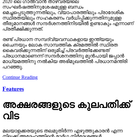
2020 ലെ ഗാൽവാൻ താഴ്‌വരയിലെ
സംഘർഷത്തിനുശേഷമുള്ള ബന്ധം
മെച്ചപ്പെടുത്തുന്നതിലും, വ്യാപാരത്തിലും പ്രാദേശിക
സ്ഥിരതയിലും സഹകരണം വർധിപ്പിക്കുന്നതിനുമുള്ള
തീരുമാനങ്ങൾ സന്ദർശനത്തിനിടയിൽ ഉണ്ടാകും എന്നാണ്
പ്രതീക്ഷിക്കുന്നത്.
രണ്ട് പ്രധാന സമ്പദ്‌വ്യവസ്ഥകളായ ഇന്ത്യയും
ചൈനയും ലോക സാമ്പത്തിക ക്രമത്തിൽ സ്ഥിരത
കൈവരിക്കുന്നതിന് ഒരുമിച്ച് പ്രവർത്തിക്കേണ്ടത്
പ്രധാനമാണെന്ന് സന്ദർശനത്തിനു മുൻപായി ജപ്പാൻ
മാധ്യമത്തിനു നൽകിയ അഭിമുഖത്തിൽ പ്രധാനമന്ത്രി
പറഞ്ഞു.
Continue Reading
Features
അക്ഷരങ്ങളുടെ കുലപതിക്ക്
വിട
മലയാളക്കരയുടെ തലമുതിര്‍ന്ന എഴുത്തുകാരന്‍ എന്ന
നിലക്ക് അദ്ദേഹത്തിന്റെ മാര്‍ഗ്ഗ നിര്‍ദ്ദേശങ്ങള്‍