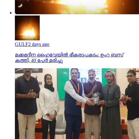
GULF
2 days ago
മക്കമദീന ഹൈവേയില്‍ ഭീകരാപകടം: ഉംറ ബസ്
കത്തി, 40 പേര്‍ മരിച്ചു