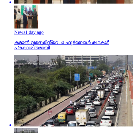
News
1 day ago
കമാൽ വരദൂരിൻ്റെ 50 ഫുട്ബോൾ കഥകൾ
പ്രകാശിതമായി