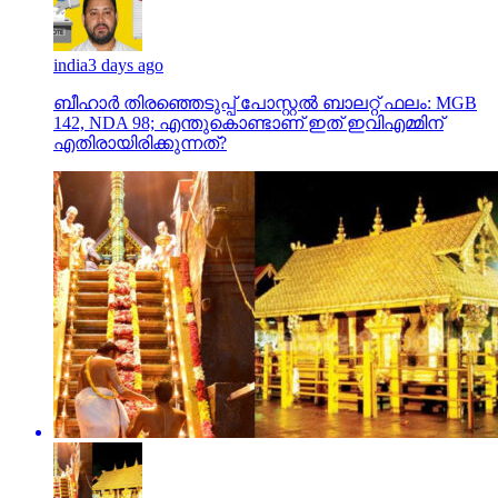
india
3 days ago
ബീഹാർ തിരഞ്ഞെടുപ്പ് പോസ്റ്റൽ ബാലറ്റ് ഫലം: MGB
142, NDA 98; എന്തുകൊണ്ടാണ് ഇത് ഇവിഎമ്മിന്
എതിരായിരിക്കുന്നത്?