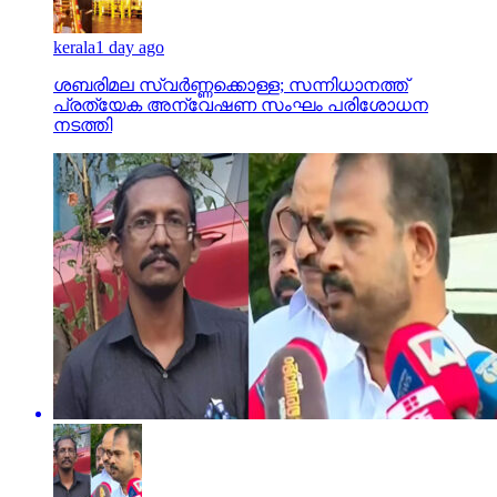
kerala
1 day ago
ശബരിമല സ്വര്‍ണ്ണക്കൊള്ള; സന്നിധാനത്ത്
പ്രത്യേക അന്വേഷണ സംഘം പരിശോധന
നടത്തി