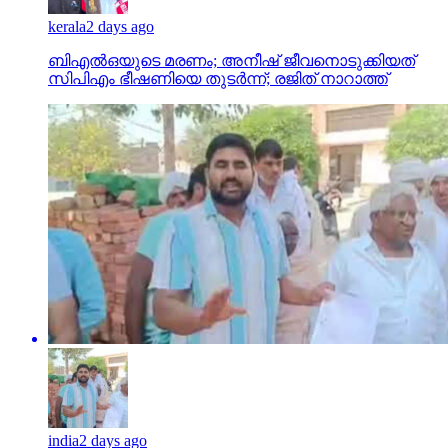
kerala
2 days ago
ബിഎല്‍ഒയുടെ മരണം; അനീഷ് ജീവനൊടുക്കിയത്
സിപിഎം ഭീഷണിയെ തുടര്‍ന്ന്; രജിത് നാറാത്ത്
india
2 days ago