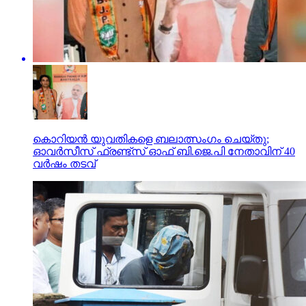
കൊറിയൻ യുവതികളെ ബലാത്സംഗം ചെയ്തു;
ഓവർസീസ് ഫ്രണ്ട്സ് ഓഫ് ബി.ജെ.പി നേതാവിന് 40
വർഷം തടവ്