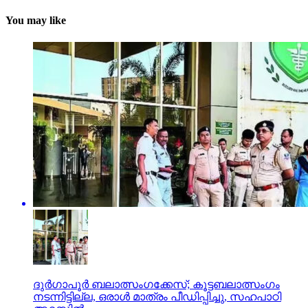
You may like
ദുര്‍ഗാപൂര്‍ ബലാത്സംഗക്കേസ്; കൂട്ടബലാത്സംഗം
നടന്നിട്ടില്ല, ഒരാള്‍ മാത്രം പീഡിപ്പിച്ചു, സഹപാഠി