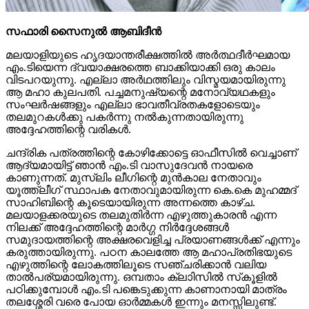
സഫാരി സൈനുല്‍ ആബിദീന്‍
മലയാളിയുടെ ഹൃദയാന്തരീക്ഷത്തില്‍ അര്‍ത്ഥദീര്‍ഘമായ
എം.ടിയെന്ന ദ്വയാക്ഷരത്തെ ബാക്കിയാക്കി ഒരു കാലം
വിടപറയുന്നു. എല്ലാ അര്‍ഥത്തിലും വിസ്മയമായിരുന്നു
ആ മഹാ കുലപതി. പച്ചമനുഷ്യന്റെ മനോവ്യഥകളും
സംഘര്‍ഷങ്ങളും എല്ലാ ഭാവതീവ്രതകളോടെയും
തലമുറകള്‍ക്കു പകര്‍ന്നു നല്‍കുന്നതായിരുന്നു
അദ്ദേഹത്തിന്റെ വരികള്‍.
ചന്ദ്രിക പത്രത്തിന്റെ കോഴിക്കോട്ടെ ഓഫീസില്‍ വെച്ചാണ്
ആദ്യമായിട്ട് ഞാന്‍ എം.ടി വാസുദേവന്‍ നായരെ
കാണുന്നത്. മുസ്ലിം ലീഗിന്റെ മുന്‍കാല നേതാവും
യൂത്ത്ലീഗ് സ്ഥാപക നേതാവുമായിരുന്ന കെ.കെ മുഹമ്മദ്
സാഹിബിന്റെ കൂടെയായിരുന്ന അന്നത്തെ കാഴ്ച.
മലയാളക്കരയുടെ തലമുതിര്‍ന്ന എഴുത്തുകാരന്‍ എന്ന
നിലക്ക് അദ്ദേഹത്തിന്റെ മാര്‍ഗ്ഗ നിര്‍ദ്ദേശങ്ങള്‍
സമുദായത്തിന്റെ അക്ഷരവെളിച്ച പ്രയാണങ്ങള്‍ക്ക് എന്നും
കരുത്തായിരുന്നു. പഠന കാലത്തേ ആ മഹാപ്രതിഭയുടെ
എഴുത്തിന്റെ ലോകത്തിലൂടെ സഞ്ചരിക്കാന്‍ വലിയ
താല്‍പര്യമായിരുന്നു. ഒമ്പതാം ക്ലാിസില്‍ സ്‌കൂളില്‍
പഠിക്കുമ്പോള്‍ എം.ടി പങ്കെടുക്കുന്ന കാണാനായി മാത്രം
തലശ്ശേരി വരെ പോയ ഓര്‍മ്മകള്‍ ഇന്നും മനസ്സിലുണ്ട്.