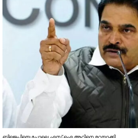
ബിജെപിയെ പോലെ എസ് ഐ ആറിനെ മറയാക്കി