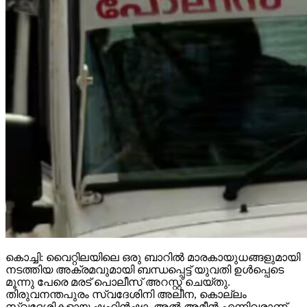
കൊച്ചി: വൈറ്റിലയിലെ ഒരു ബാറില്‍ മാരകായുധങ്ങളുമായി
നടത്തിയ അക്രമവുമായി ബന്ധപ്പെട്ട് യുവതി ഉള്‍പ്പെടെ
മൂന്നു പേരെ മരട് പൊലീസ് അറസ്റ്റ് ചെയ്തു.
തിരുവനന്തപുരം സ്വദേശിനി അലീന, കൊല്ലം
സ്വദേശികളായ ഷഹിന്‍ഷാ, അല്‍ അമീന്‍ എന്നിവരാണ്