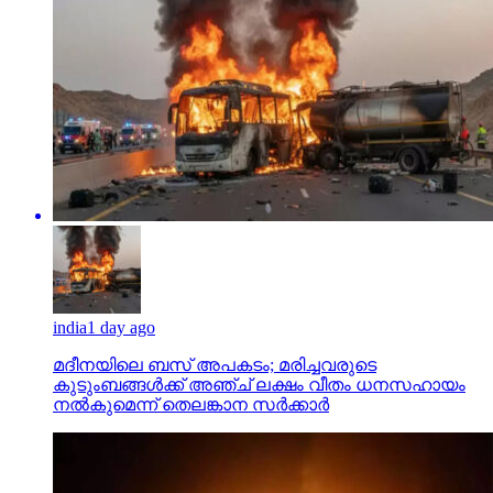
india
1 day ago
മദീനയിലെ ബസ് അപകടം; മരിച്ചവരുടെ
കുടുംബങ്ങള്‍ക്ക് അഞ്ച് ലക്ഷം വീതം ധനസഹായം
നല്‍കുമെന്ന് തെലങ്കാന സര്‍ക്കാര്‍