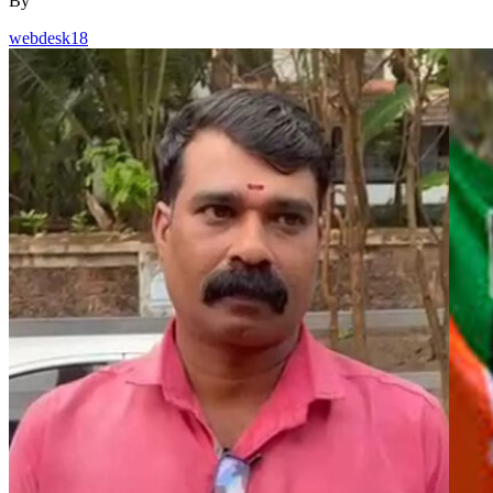
By
webdesk18