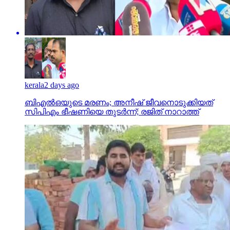
kerala
2 days ago
ബിഎല്‍ഒയുടെ മരണം; അനീഷ് ജീവനൊടുക്കിയത്
സിപിഎം ഭീഷണിയെ തുടര്‍ന്ന്; രജിത് നാറാത്ത്