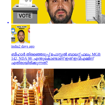
india
2 days ago
ബീഹാർ തിരഞ്ഞെടുപ്പ് പോസ്റ്റൽ ബാലറ്റ് ഫലം: MGB
142, NDA 98; എന്തുകൊണ്ടാണ് ഇത് ഇവിഎമ്മിന്
എതിരായിരിക്കുന്നത്?