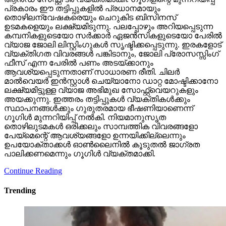
പ്രകാരം ഈ തട്ടിപ്പുകളില്‍ പ്രധാനമായും
തൊഴിലന്വേഷകരെയും ചെറുകിട ബിസിനസ്
ഉടമകളെയും ലക്ഷ്യമിടുന്നു. പലപ്പോഴും അറിയപ്പെടുന്ന
കമ്പനികളുടെയോ സര്‍ക്കാര്‍ ഏജന്‍സികളുടെയോ പേരില്‍
വ്യാജ ജോലി ലിസ്റ്റിംഗുകള്‍ സൃഷ്ടിക്കപ്പെടുന്നു. ഇരകളോട്
വ്യക്തിഗത വിവരങ്ങള്‍ പങ്കിടാനും, ജോലി പ്രോസസ്സിംഗ്
ഫീസ് എന്ന പേരില്‍ പണം അടയ്ക്കാനും
ആവശ്യപ്പെടുന്നതാണ് സാധാരണ രീതി. ചിലര്‍
മാല്‍വെയര്‍ ഇന്‍സ്റ്റാള്‍ ചെയ്യാനോ ഡാറ്റ മോഷ്ടിക്കാനോ
ലക്ഷ്യമിട്ടുള്ള വ്യാജ അഭിമുഖ സോഫ്റ്റ്‌വെയറുകളും
അയക്കുന്നു. ഇത്തരം തട്ടിപ്പുകള്‍ വ്യക്തികള്‍ക്കും
സ്ഥാപനങ്ങള്‍ക്കും ഗുരുതരമായ ഭീഷണിയാണെന്ന്
ഗൂഗിള്‍ മുന്നറിയിപ്പ് നല്‍കി. നിയമാനുസൃത
തൊഴിലുടമകള്‍ ഒരിക്കലും സാമ്പത്തിക വിവരങ്ങളോ
പേയ്‌മെന്റെ് ആവശ്യങ്ങളോ ഉന്നയിക്കില്ലെന്നും
ഉപയോക്താക്കള്‍ ഓണ്‍ലൈനില്‍ കൂടുതല്‍ ജാഗ്രത
പാലിക്കണമെന്നും ഗൂഗിള്‍ വ്യക്തമാക്കി.
Continue Reading
Trending