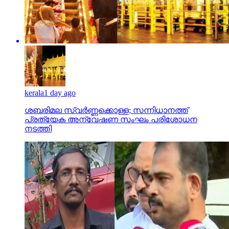
kerala
1 day ago
ശബരിമല സ്വര്‍ണ്ണക്കൊള്ള; സന്നിധാനത്ത്
പ്രത്യേക അന്വേഷണ സംഘം പരിശോധന
നടത്തി