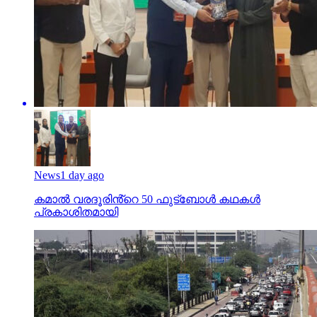
News
1 day ago
കമാൽ വരദൂരിൻ്റെ 50 ഫുട്ബോൾ കഥകൾ
പ്രകാശിതമായി