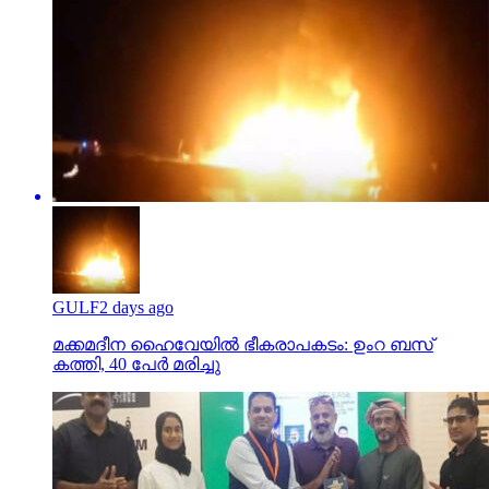
GULF
2 days ago
മക്കമദീന ഹൈവേയില്‍ ഭീകരാപകടം: ഉംറ ബസ്
കത്തി, 40 പേര്‍ മരിച്ചു