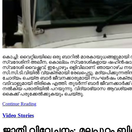
കൊച്ചി: വൈറ്റിലയിലെ ഒരു ബാറില്‍ മാരകായുധങ്ങളുമായി നട
സ്വദേശിനി അലീന, കൊല്ലം സ്വദേശികളായ ഷഹിന്‍ഷാ, അല്‍
സ്വദേശി വൈഷ്ണവ്, ഇപ്പോഴും ഒളിവിലാണ്. ഞായറാഴ്ച നടന്ന 
സി.സി.ടി.വിയില്‍ വ്യക്തമായി രേഖപ്പെട്ടു. മദ്യപിക്കു
ചോദ്യം ചെയ്ത ബാര്‍ ജീവനക്കാരുമായി സംഘര്‍ഷം ശക്തമാ
വടിവാളുമായി തിരികെ എത്തി. തുടര്‍ന്ന് ബാര്‍ ജീവനക്കാര്
നല്‍കിയ പരാതിയില്‍ പറയുന്നു. വിദ്യാഭ്യാസ ആവശ്യങ്ങ
കൈക്ക് പരുക്കേല്‍ക്കുകയും ചെയ്തു.
Continue Reading
Video Stories
ജാതി വിവേചനം; മലപ്പുറം ബി