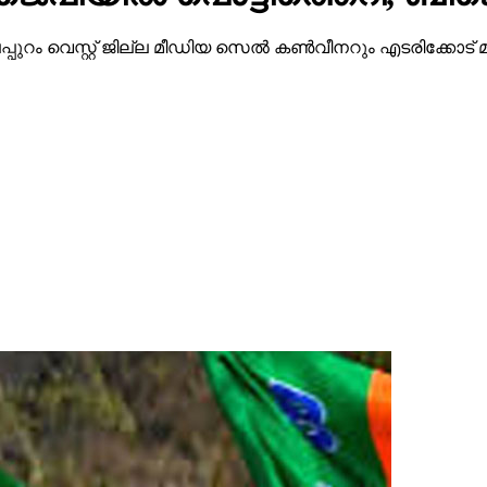
ട്ടി മലപ്പുറം വെസ്റ്റ് ജില്ല മീഡിയ സെല്‍ കണ്‍വീനറും എടരിക്