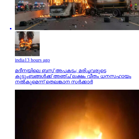
india
13 hours ago
മദീനയിലെ ബസ് അപകടം; മരിച്ചവരുടെ
കുടുംബങ്ങള്‍ക്ക് അഞ്ച് ലക്ഷം വീതം ധനസഹായം
നല്‍കുമെന്ന് തെലങ്കാന സര്‍ക്കാര്‍