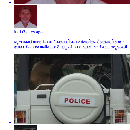
india
3 days ago
മുഹമ്മദ് അഖ്‌ലാഖ് കേസിലെ പ്രതികള്‍ക്കെതിരായ
കേസ് പിന്‍വലിക്കാന്‍ യു.പി. സര്‍ക്കാര്‍ നീക്കം തുടങ്ങി