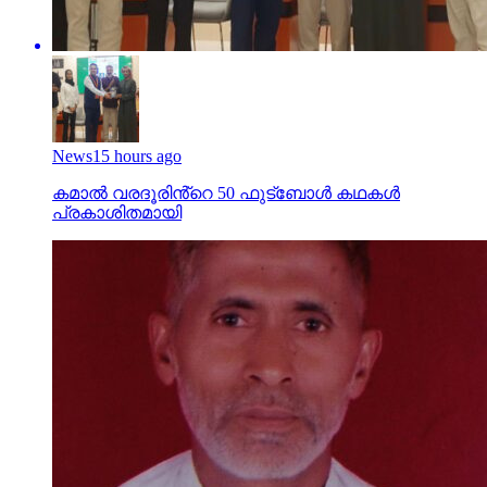
News
15 hours ago
കമാൽ വരദൂരിൻ്റെ 50 ഫുട്ബോൾ കഥകൾ
പ്രകാശിതമായി