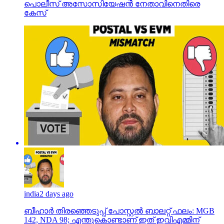
പൊലീസ് അസോസിയേഷന്‍ നേതാവിനെതിരെ
കേസ്
india
2 days ago
ബീഹാർ തിരഞ്ഞെടുപ്പ് പോസ്റ്റൽ ബാലറ്റ് ഫലം: MGB
142, NDA 98; എന്തുകൊണ്ടാണ് ഇത് ഇവിഎമ്മിന്