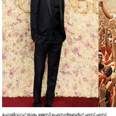
ഹോളിവുഡ് താരം ജെസി ഐസന്‍ബെര്‍ഗ് എസ്.എസ്.