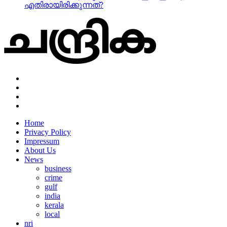
എതിരായിരിക്കുന്നത്?
Home
Privacy Policy
Impressum
About Us
News
business
crime
gulf
india
kerala
local
nri