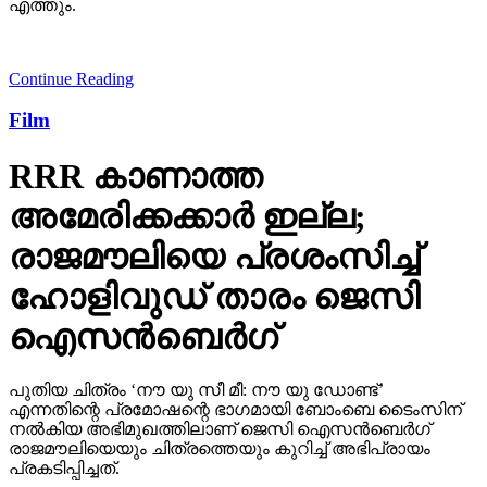
എത്തും.
Continue Reading
Film
RRR കാണാത്ത
അമേരിക്കക്കാര്‍ ഇല്ല;
രാജമൗലിയെ പ്രശംസിച്ച്
ഹോളിവുഡ് താരം ജെസി
ഐസന്‍ബെര്‍ഗ്
പുതിയ ചിത്രം ‘നൗ യു സീ മീ: നൗ യു ഡോണ്ട്’
എന്നതിന്റെ പ്രമോഷന്റെ ഭാഗമായി ബോംബെ ടൈംസിന്
നല്‍കിയ അഭിമുഖത്തിലാണ് ജെസി ഐസന്‍ബെര്‍ഗ്
രാജമൗലിയെയും ചിത്രത്തെയും കുറിച്ച് അഭിപ്രായം
പ്രകടിപ്പിച്ചത്.