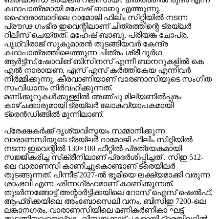
കഥാപാത്രമായി മഹേഷ് ബാബു എത്തുന്നു.
ഹൈദരാബാദിലെ റാമോജി ഫിലിം സിറ്റിയിൽ നടന്ന
പ്രൗഢ ഗംഭീര ഇവെന്റിലാണ് ചിത്രത്തിന്റെ ട്രയ്ലർ
റിലീസ് ചെയ്തത്. മഹേഷ് ബാബു, പ്രിയങ്ക ചോപ്ര,
പൃഥ്വിരാജ് സുകുമാരൻ തുടങ്ങിയവർ കേന്ദ്ര
കഥാപാത്രത്തിലെത്തുന്ന ചിത്രം ശ്രീ ദുർഗ
ആർട്ട്സ്,ഷോവിങ് ബിസിനസ് എന്നീ ബാനറുകളിൽ കെ
എൽ നാരായണ, എസ് എസ് കർത്തികേയ എന്നിവർ
നിർമ്മിക്കുന്നു. കീരവാണിയാണ് വാരണാസിയുടെ സംഗീത
സംവിധാനം നിർവഹിക്കുന്നത്.
മണിക്കൂറുകൾക്കുള്ളിൽ അഞ്ചു മില്യണിൽപ്പരം
കാഴ്ചക്കാരുമായി ട്രയ്ലർ ലോകവ്യാപകമായി
ട്രെൻഡിങ്ങിൽ മുന്നിലാണ്.
പ്രേക്ഷകർക്ക് ദൃശ്യവിസ്മയം സമ്മാനിക്കുന്ന
വാരാണസിയുടെ ട്രയ്ലർ റാമോജി ഫിലിം സിറ്റിയിൽ
നടന്ന ഇവെന്റിൽ 130×100 ഫീറ്റിൽ പ്രത്യേകമായി
സജ്ജീകരിച്ച സ്‌ക്രീനിലാണ് പ്രദർശിപ്പിച്ചത് . സിഇ 512-
ലെ വാരാണസി കാണിച്ചുകൊണ്ടാണ് ട്രെയിലര്‍
തുടങ്ങുന്നത്. പിന്നീട് 2027-ല്‍ ഭൂമിയെ ലക്ഷ്യമാക്കി വരുന്ന
ശാംഭവി എന്ന ഛിന്നഗ്രഹമാണ് കാണിക്കുന്നത്.
തുടര്‍ന്നങ്ങോട്ട് അന്റാര്‍ട്ടിക്കയിലെ റോസ് ഐസ് ഷെല്‍ഫ്,
ആഫ്രിക്കയിലെ അംബോസെലി വനം, ബിസിഇ 7200-ലെ
ലങ്കാനഗരം, വാരാണസിയിലെ മണികര്‍ണികാ ഘട്ട്
തുടങ്ങിയവയെല്ലാം വിസ്മയക്കാഴ്ചകളായി ട്രെയിലറില്‍