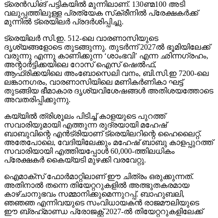
ട്രെന്‍ഡിങ് പട്ടികയില്‍ മുന്നിലാണ്. 130ണ്മ100 അടി
വലുപ്പത്തിലുള്ള പ്രത്യേക സ്‌ക്രീനില്‍ പ്രേക്ഷകര്‍ക്ക്
മുന്നില്‍ ട്രെയിലര്‍ പ്രദര്‍ശിപ്പിച്ചു.
ട്രെയിലര്‍ സി.ഇ. 512-ലെ വാരണാസിയുടെ
ദൃശ്യങ്ങളോടെ തുടങ്ങുന്നു. തുടര്‍ന്ന് 2027ല്‍ ഭൂമിയിലേക്ക്
വരുന്നു എന്നു കാണിക്കുന്ന ‘ശാംഭവി’ എന്ന ഛിന്നഗ്രഹം,
അന്റാര്‍ട്ടിക്കയിലെ റോസ് ഐസ് ഷെല്‍ഫ്,
ആഫ്രിക്കയിലെ അംബോസെലി വനം, ബി.സി.ഇ 7200-ലെ
ലങ്കാനഗരം, വാരണാസിയിലെ മണികര്‍ണികാ ഘട്ട്
തുടങ്ങിയ ഭീമാകാര ദൃശ്യവിശേഷങ്ങള്‍ അതിശയത്തോടെ
അവതരിപ്പിക്കുന്നു.
കയ്യില്‍ ത്രിശൂലം പിടിച്ച് കാളയുടെ പുറത്ത്
സവാരിയുമായി എത്തുന്ന രുദ്രയായി മഹേഷ്
ബാബുവിന്റെ എന്‍ട്രിയാണ് ട്രെയിലറിന്റെ ഹൈലൈറ്റ്.
അതേപോലെ, വേദിയിലേക്കും മഹേഷ് ബാബു കാളപ്പുറത്ത്
സവാരിയായി എത്തിയപ്പോള്‍ 60,000-ത്തിലധികം
പ്രേക്ഷകര്‍ കൈയ്യടി മുഴക്കി വരവേറ്റു.
ഐമാക്‌സ് ഫോര്‍മാറ്റിലാണ് ഈ ചിത്രം ഒരുക്കുന്നത്.
അതിനാല്‍ തന്നെ തിയേറ്ററുകളില്‍ അത്ഭുതകരമായ
കാഴ്ചാനുഭവം സമ്മാനിക്കുമെന്നുറപ്പ്. ബാഹുബലി,
ഞഞഞ എന്നിവയുടെ സംവിധായകന്‍ രാജമൗലിയുടെ
ഈ ബ്രഹ്‌മാണ്ഡ പ്രോജക്റ്റ് 2027-ല്‍ തിയേറ്ററുകളിലേക്ക്