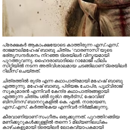
പ്രേക്ഷകര്‍ ആകാംക്ഷയോടെ കാത്തിരുന്ന എസ്.എസ്.
രാജമൗലിമഹേഷ് ബാബു ചിത്രം ‘വാരണാസി’യുടെ
ഭര്തൃസന്ദര്‍ശനം നിറഞ്ഞ ട്രെയിലര്‍ വിസ്മയമായി
പുറത്തുവന്നു. ഹൈദരാബാദിലെ റാമോജി ഫിലിം
സിറ്റിയില്‍ നടന്ന അതിവിശാലമായ ചടങ്ങിലാണ് ട്രെയിലര്‍
റിലീസ് ചെയ്തത്.
ചിത്രത്തില്‍ രുദ്ര എന്ന കഥാപാത്രമായി മഹേഷ് ബാബു
എത്തുന്നു. മഹേഷ് ബാബു, പ്രിയങ്ക ചോപ്ര, പൃഥ്വിരാജ്
സുകുമാരന്‍ എന്നിവര്‍ കേന്ദ്ര കഥാപാത്രങ്ങളായി
എത്തുന്ന ചിത്രം ശ്രീ ദുര്ഗ ആര്‍ട്‌സ്, ഷോവിങ്
ബിസിനസ് ബാനറുകളില്‍ കെ. എല്‍. നാരായണ,
എസ്.എസ്. കര്‍ത്തികേയ എന്നിവര്‍ നിര്‍മ്മിക്കുന്നു.
കീരവാണിയാണ് സംഗീതം ഒരുക്കുന്നത്. പുറത്തിറങ്ങിയ
മണിക്കൂറുകള്‍ക്കുള്ളില്‍ തന്നെ 5 മില്യണിലധികം
കാഴ്ചകളുമായി ട്രെയിലര്‍ ലോകവ്യാപകമായി