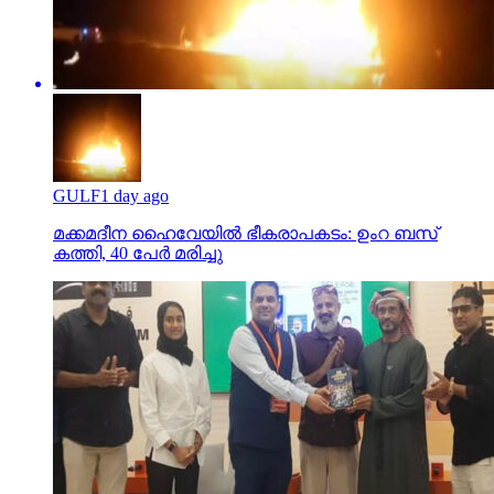
GULF
1 day ago
മക്കമദീന ഹൈവേയില്‍ ഭീകരാപകടം: ഉംറ ബസ്
കത്തി, 40 പേര്‍ മരിച്ചു