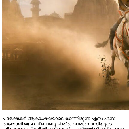
പ്രേക്ഷകർ ആകാംഷയോടെ കാത്തിരുന്ന എസ് എസ്
രാജമൗലി മഹേഷ് ബാബു ചിത്രം വാരാണാസിയുടെ
ബ്രഹ്മാണ്ഡ ട്രയ്ലർ റിലീസായി. ചിത്രത്തിൽ രുദ്ര എന്ന