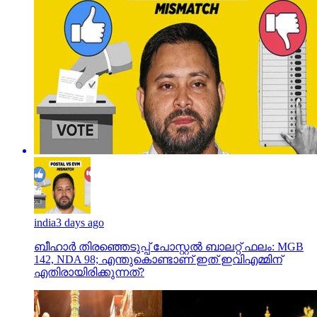
india
3 days ago
ബീഹാർ തിരഞ്ഞെടുപ്പ് പോസ്റ്റൽ ബാലറ്റ് ഫലം: MGB
142, NDA 98; എന്തുകൊണ്ടാണ് ഇത് ഇവിഎമ്മിന്
എതിരായിരിക്കുന്നത്?