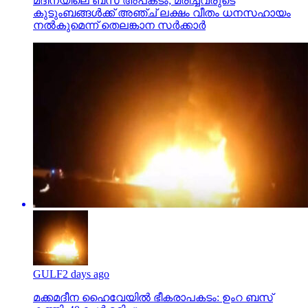
മദീനയിലെ ബസ് അപകടം; മരിച്ചവരുടെ
കുടുംബങ്ങള്‍ക്ക് അഞ്ച് ലക്ഷം വീതം ധനസഹായം
നല്‍കുമെന്ന് തെലങ്കാന സര്‍ക്കാര്‍
GULF
2 days ago
മക്കമദീന ഹൈവേയില്‍ ഭീകരാപകടം: ഉംറ ബസ്