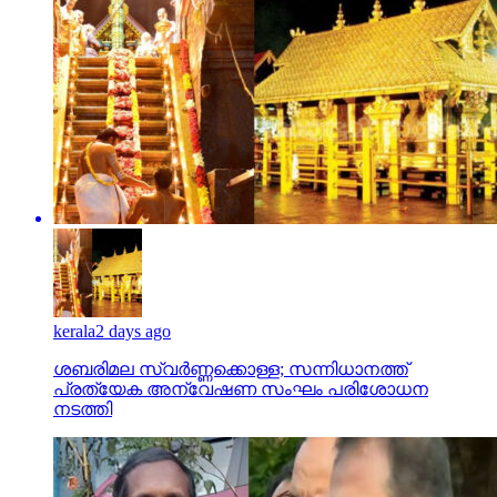
kerala
2 days ago
ശബരിമല സ്വര്‍ണ്ണക്കൊള്ള; സന്നിധാനത്ത്
പ്രത്യേക അന്വേഷണ സംഘം പരിശോധന
നടത്തി