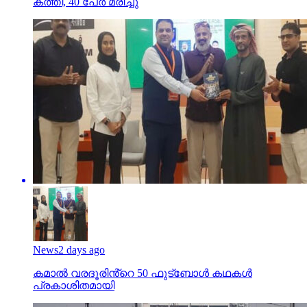
കത്തി, 40 പേര്‍ മരിച്ചു
News
2 days ago
കമാൽ വരദൂരിൻ്റെ 50 ഫുട്ബോൾ കഥകൾ
പ്രകാശിതമായി