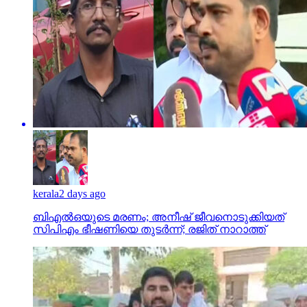
kerala
2 days ago
ബിഎല്‍ഒയുടെ മരണം; അനീഷ് ജീവനൊടുക്കിയത്
സിപിഎം ഭീഷണിയെ തുടര്‍ന്ന്; രജിത് നാറാത്ത്