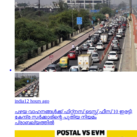
india
12 hours ago
പഴയ വാഹനങ്ങള്‍ക്ക് ഫിറ്റ്‌നസ് ടെസ്റ്റ് ഫീസ് 10 ഇരട്ടി;
കേന്ദ്ര സര്‍ക്കാരിന്റെ പുതിയ നിയമം
പ്രാബല്യത്തില്‍