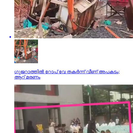
ഗുജറാത്തില്‍ റോപ് വേ തകര്‍ന്ന് വീണ് അപകടം;
ആറ് മരണം