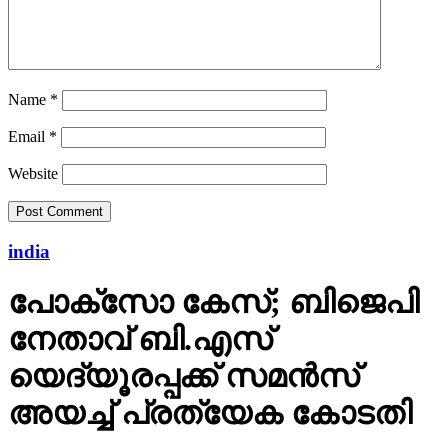
Name
*
Email
*
Website
india
പോക്‌സോ കേസ്; ബിജെപി
നേതാവ് ബി.എസ്
യെദ്യൂരപ്പക്ക് സമന്‍സ്
അയച്ച് പ്രത്യേക കോടതി