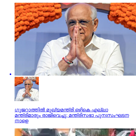
ഗുജറാത്തില്‍ മുഖ്യമന്ത്രി ഒഴികെ എല്ലാ
മന്ത്രിമാരും രാജിവെച്ചു; മന്ത്രിസഭാ പുനഃസംഘടന
നാളെ