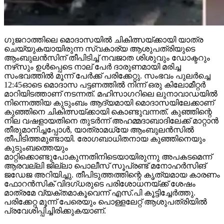
ഗുജറാത്തിലെ മൊദാസയില്‍ ചികിത്സയ്ക്കായി യാത്ര
ചെയ്യുകയായിരുന്ന സ്വകാര്യ ആശുപത്രിയുടെ
ആംബുലന്‍സിന് തീപിടിച്ച് നവജാത ശിശുവും ഡോക്ടറും
നഴ്‌സും ഉള്‍പ്പെടെ നാല് പേര്‍ ദാരുണമായി മരിച്ച
സംഭവത്തില്‍ മൂന്ന് പേര്‍ക്ക് പരിക്കേറ്റു. സംഭവം പുലര്‍ച്ചെ
12:45ഓടെ മൊദാസ പട്ടണത്തില്‍ നിന്ന് ഒരു കിലോമീറ്റര്‍
മാറിയിടത്താണ് നടന്നത്. മഹിസാഗറിലെ ലുനാവാഡയില്‍
നിന്നെത്തിയ കുടുംബം ആദ്യമായി മൊദാസയിലേക്കാണ്
കുഞ്ഞിനെ ചികിത്സയ്ക്കായി കൊണ്ടുവന്നത്. കുഞ്ഞിന്റെ
നില വഷളായതിനെ തുടര്‍ന്ന് അഹമ്മദാബാദിലേക്ക് മാറ്റാന്‍
തീരുമാനിച്ചപ്പോള്‍, യാത്രാമധ്യേ ആംബുലന്‍സില്‍
തീപിടിത്തമുണ്ടായി. രോഗബാധിതനായ കുഞ്ഞിനെയും
കുടുംബത്തെയും
മാറ്റിക്കൊണ്ടുപോകുന്നതിനിടെയായിരുന്നു അപകടമെന്ന്
ആരവല്ലി ജില്ലാ പൊലീസ് സൂപ്രണ്ട് മനോഹര്‍സിങ്
ജഡേജ അറിയിച്ചു. തീപിടുത്തത്തിന്റെ കൃത്യമായ കാരണം
ഫോറന്‍സിക് വിദഗ്ധരുടെ പരിശോധനയ്ക്ക് ശേഷം
മാത്രമേ വ്യക്തമാകൂവെന്ന് എസ്.പി കൂട്ടിച്ചേര്‍ത്തു.
പരിക്കേറ്റ മൂന്ന് പേരെയും പൊള്ളലേറ്റ് ആശുപത്രിയില്‍
പ്രവേശിപ്പിച്ചിരിക്കുകയാണ്.