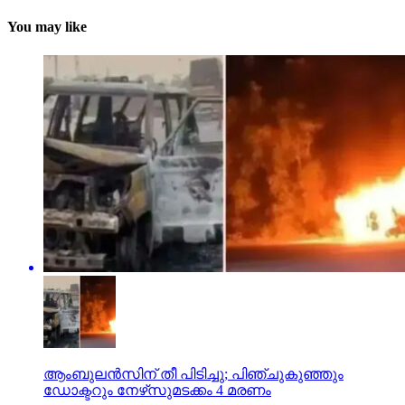
You may like
ആംബുലന്‍സിന് തീ പിടിച്ചു; പിഞ്ചുകുഞ്ഞും
ഡോക്ടറും നേഴ്‌സുമടക്കം 4 മരണം