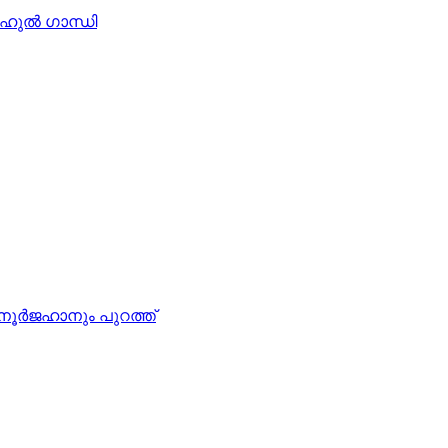
ാഹുല്‍ ഗാന്ധി
 നൂര്‍ജഹാനും പുറത്ത്