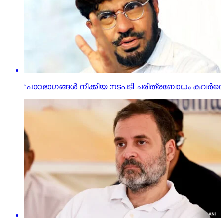
‘പാഠഭാഗങ്ങള്‍ നീക്കിയ നടപടി ചരിത്രബോധം കവര്‍ന്ന