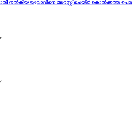
പരാതി നല്‍കിയ യുവാവിനെ അറസ്റ്റ് ചെയ്ത് കൊല്‍ക്കത്ത പൊ
*