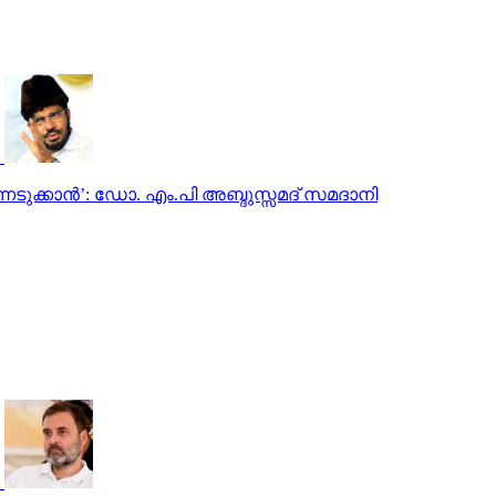
െടുക്കാന്‍’: ഡോ. എം.പി അബ്ദുസ്സമദ് സമദാനി