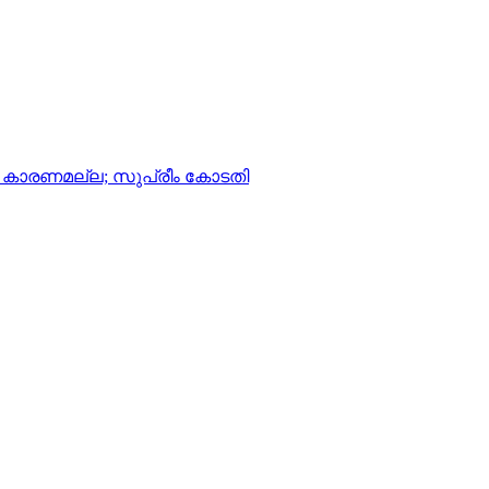
ള്ള കാരണമല്ല; സുപ്രീം കോടതി