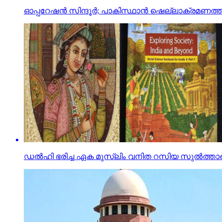
ഓപ്പറേഷന്‍ സിന്ദൂര്‍; പാകിസ്ഥാന്‍ ഷെല്ലാക്രമണത്തില്
ഡല്‍ഹി ഭരിച്ച ഏക മുസ്‌ലിം വനിത റസിയ സുല്‍ത്താന്റെ