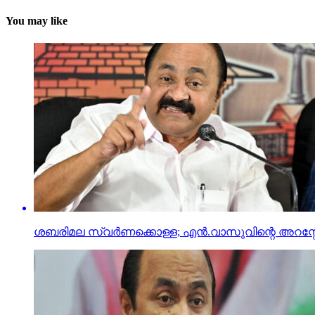
You may like
ശബരിമല സ്വര്‍ണക്കൊള്ള; എന്‍.വാസുവിന്റെ അറസ്റ്റ