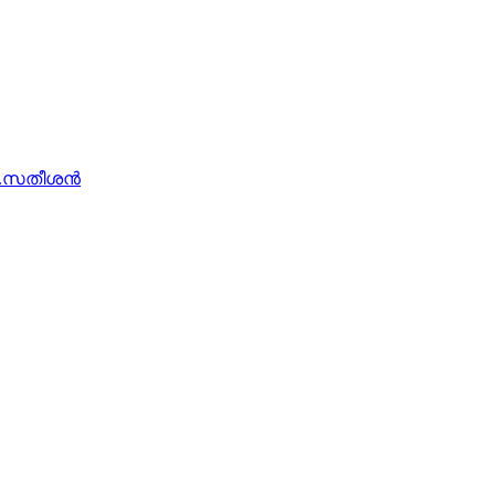
ി.സതീശന്‍