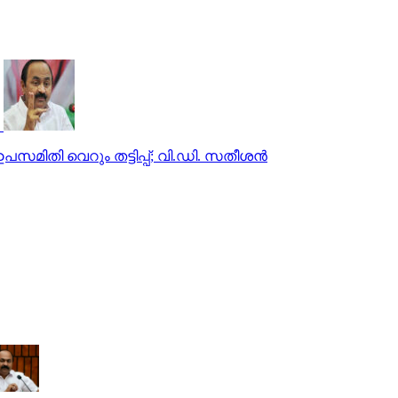
പസമിതി വെറും തട്ടിപ്പ്; വി.ഡി. സതീശൻ