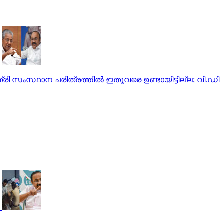
്രി സംസ്ഥാന ചരിത്രത്തില്‍ ഇതുവരെ ഉണ്ടായിട്ടില്ല; വി.ഡ