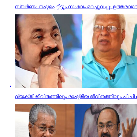
സ്വര്‍ണം നഷ്ടപ്പെട്ടിട്ടും സംഭവം മറച്ചുവച്ചു; ഉത്ത
വ്യക്തി ജീവിതത്തിലും രാഷ്ട്രീയ ജീവിതത്തിലും പി.പി ത