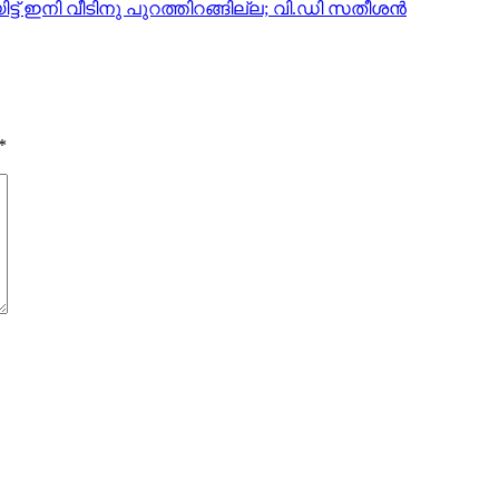
ട് ഇനി വീടിനു പുറത്തിറങ്ങില്ല; വി.ഡി സതീശന്‍
*