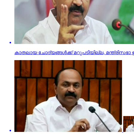
കാതലായ ചോദ്യങ്ങൾക്ക് മറുപടിയില്ല, മന്ത്രിസഭാ ഉ