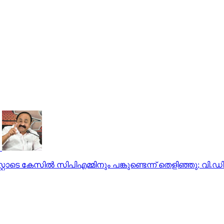
ോടെ കേസില്‍ സിപിഎമ്മിനും പങ്കുണ്ടെന്ന് തെളിഞ്ഞു; വി.ഡ