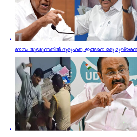
മൗനം തുടരുന്നതില്‍ ദുരൂഹത; ഇങ്ങനെ ഒരു മുഖ്യമന്ത