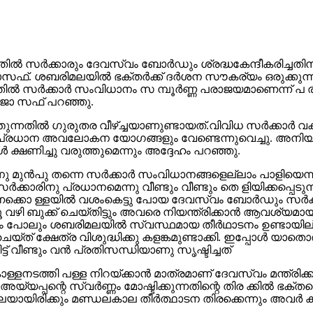
്നതില്‍ സര്‍ക്കാരും ദേവസ്വം ബോര്‍ഡും ശ്രദ്ധകേന്ദീകരിച
്. ശബരിമലയില്‍ ഭക്തര്‍ക്ക് ദര്‍ശന സൗകര്യം ഒരുക്കുന്ന
തില്‍ സര്‍ക്കാര്‍ സംവിധാനം സ മ്പൂര്‍ണ്ണ പരാജയമാണെന്ന്
 ജോ സഫ് പറഞ്ഞു.
തുന്നതില്‍ ഗുരുതര വീഴ്ച്ചയാണുണ്ടായത്.വിവിധ സര്‍ക്കാര
ല സുപ്രധാന അവലോകന യോഗങ്ങളും വേണ്ടെന്നുവെച്ചു. അനിയന്
 ക്ഷണിച്ചു വരുത്തുമെന്നും അദ്ദേഹം പറഞ്ഞു.
ു മുന്‍പു തന്നെ സര്‍ക്കാര്‍ സംവിധാനങ്ങളെല്ലാം പാളിയെ
ര്‍ക്കാരിനു പ്രധാനമെന്നു വീണ്ടും വീണ്ടും തെ ളിയിക്കപ്പെട
ര്‍ണക്കൊ ള്ളയില്‍ വശംകെട്ടു പോയ ദേവസ്വം ബോര്‍ഡും സര്‍ക
്യൂ വഴി ബുക്ക് ചെയ്തിട്ടും അവരെ നിയന്ത്രിക്കാന്‍ ആവശ്യമാ
്‍ഷം പോലും ശബരിമലയില്‍ സ്വസ്ഥമായ തീര്‍ഥാടനം ഉണ്ടായി
ച ചെയ്ത് ക്ഷേത്ര വിശുദ്ധിക്കു കളങ്കമുണ്ടാക്കി. ഇപ്പോള്‍ യ
 വീണ്ടും വന്‍ പ്രതിസന്ധിയാണു സൃഷ്ടിച്ചത്
്ളനടത്തി പള്ള നിറയ്ക്കാന്‍ മാത്രമാണ് ദേവസ്വം മന്ത്രിക്
യ്യപ്പന്റെ സ്വര്‍ണ്ണം മോഷ്ടിക്കുന്നതിന്റെ തിര ക്കില്‍ ഭക
യിരിക്കും മണ്ഡലകാല തീര്‍ത്ഥാടന തിരക്കെന്നും അവര്‍ ക