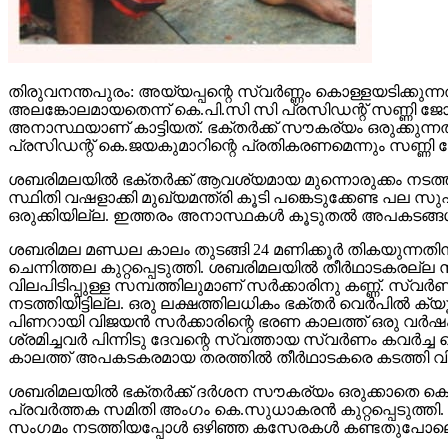
തിരുവനന്തപുരം: അയ്യപ്പന്റെ സ്വര്‍ണ്ണം കൊള്ളയടിക്കുന
അലങ്കോലമായതെന്ന് കെ.പി.സി സി പ്രസിഡന്റ് സണ്ണി ജോസഫ
അനാസ്ഥയാണ് കാട്ടിയത്. ഭക്തര്‍ക്ക് സൗകര്യം ഒരുക്കുന്ന
പ്രസിഡന്റ് കെ.ജയകുമാറിന്റെ പ്രതികരണമെന്നും സണ്ണി
ശബരിമലയില്‍ ഭക്തര്‍ക്ക് ആവശ്യമായ മുന്നൊരുക്കം നടത്
സ്ഥിതി വഷളാക്കി മുഖ്യമന്ത്രി കൂടി പങ്കെടുക്കേണ്ട പ
ഒരുക്കിയില്ല. ഇത്തരം അനാസ്ഥകള്‍ കൂടുതല്‍ അപകടങ്ങള്‍
ശബരിമല മണ്ഡല കാലം തുടങ്ങി 24 മണിക്കൂര്‍ തികയുന്നതിന
ചെന്നിത്തല കുറ്റപ്പെടുത്തി. ശബരിമലയില്‍ തീര്‍ഥാടകരല്ല സ
വിലപിടിപ്പുള്ള സമ്പത്തിലുമാണ് സര്‍ക്കാരിനു കണ്ണ്. സ്വ
നടത്തിയിട്ടില്ല. ഒരു ലക്ഷത്തിലധികം ഭക്തര്‍ വെര്‍പില്‍ ക
പിണറായി വിജയന്‍ സര്‍ക്കാരിന്റെ ഭരണ കാലത്ത് ഒരു വര
ശ്രമിച്ചവര്‍ പിന്നിടു ദേവന്റെ സ്വത്തായ സ്വര്‍ണം കവര്‍ച്
കാലത്ത് അപകടകരമായ തരത്തില്‍ തീര്‍ഥാടകരെ കടത്തി വിട്ട്
ശബരിമലയില്‍ ഭക്തര്‍ക്ക് ദര്‍ശന സൗകര്യം ഒരുക്കാതെ കൊള
പ്രവര്‍ത്തക സമിതി അംഗം കെ.സുധാകരന്‍ കുറ്റപ്പെടുത്തി. അ
സംഗമം നടത്തിയപ്പോള്‍ ഒഴിഞ്ഞ കസേരകള്‍ കണ്ടതുപോലെയാ