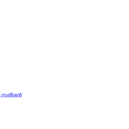
ി സതീശന്‍