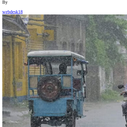
By
webdesk18