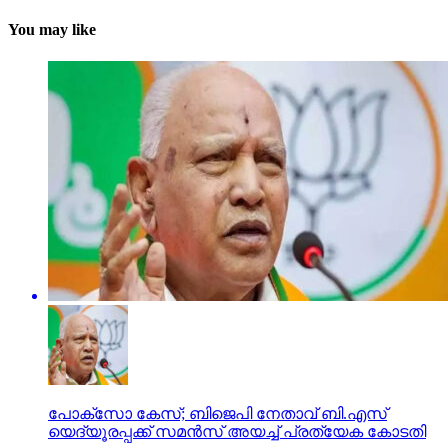
You may like
പോക്‌സോ കേസ്; ബിജെപി നേതാവ് ബി.എസ്
യെദ്യൂരപ്പക്ക് സമന്‍സ് അയച്ച് പ്രത്യേക കോടതി