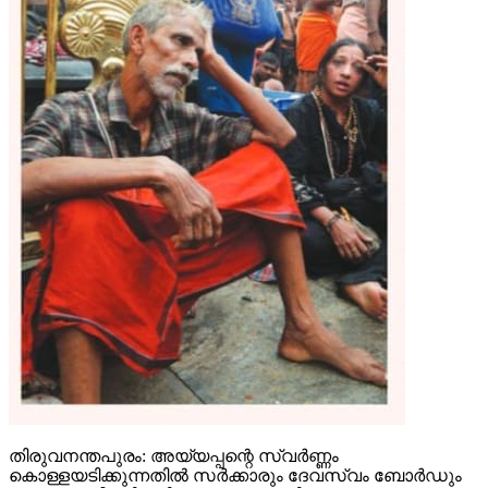
തിരുവനന്തപുരം: അയ്യപ്പന്റെ സ്വര്‍ണ്ണം
കൊള്ളയടിക്കുന്നതില്‍ സര്‍ക്കാരും ദേവസ്വം ബോര്‍ഡും