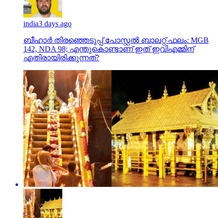
india
3 days ago
ബീഹാർ തിരഞ്ഞെടുപ്പ് പോസ്റ്റൽ ബാലറ്റ് ഫലം: MGB
142, NDA 98; എന്തുകൊണ്ടാണ് ഇത് ഇവിഎമ്മിന്
എതിരായിരിക്കുന്നത്?