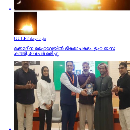
GULF
2 days ago
മക്കമദീന ഹൈവേയില്‍ ഭീകരാപകടം: ഉംറ ബസ്
കത്തി, 40 പേര്‍ മരിച്ചു