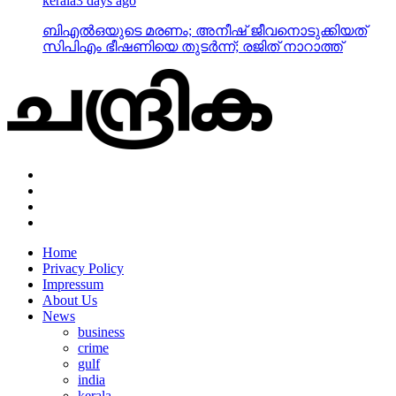
kerala
3 days ago
ബിഎല്‍ഒയുടെ മരണം; അനീഷ് ജീവനൊടുക്കിയത്
സിപിഎം ഭീഷണിയെ തുടര്‍ന്ന്; രജിത് നാറാത്ത്
Home
Privacy Policy
Impressum
About Us
News
business
crime
gulf
india
kerala