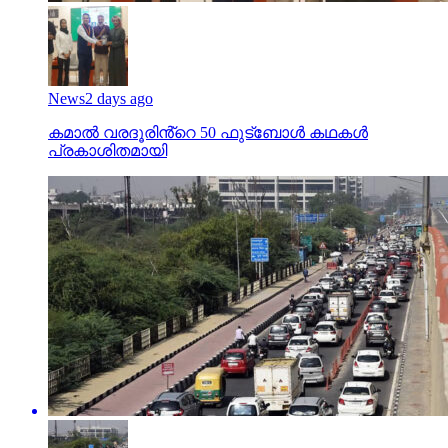
News
2 days ago
കമാൽ വരദൂരിൻ്റെ 50 ഫുട്ബോൾ കഥകൾ
പ്രകാശിതമായി