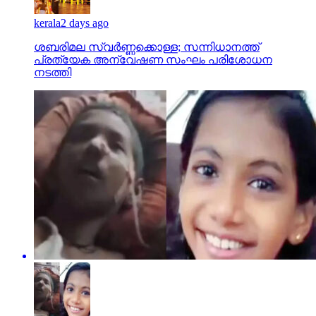
kerala
2 days ago
ശബരിമല സ്വര്‍ണ്ണക്കൊള്ള; സന്നിധാനത്ത്
പ്രത്യേക അന്വേഷണ സംഘം പരിശോധന
നടത്തി