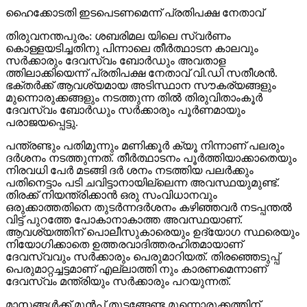
ഹൈക്കോടതി ഇടപെടണമെന്ന് പ്രതിപക്ഷ നേതാവ്
തിരുവനന്തപുരം: ശബരിമല യിലെ സ്വര്‍ണം
കൊള്ളയടിച്ചതിനു പിന്നാലെ തീര്‍ത്ഥാടന കാലവും
സര്‍ക്കാരും ദേവസ്വം ബോര്‍ഡും അവതാള
ത്തിലാക്കിയെന്ന് പ്രതിപക്ഷ നേതാവ് വി.ഡി സതീശന്‍.
ഭക്തര്‍ക്ക് ആവശ്യമായ അടിസ്ഥാന സൗകര്യങ്ങളും
മുന്നൊരുക്കങ്ങളും നടത്തുന്ന തില്‍ തിരുവിതാംകൂര്‍
ദേവസ്വം ബോര്‍ഡും സര്‍ക്കാരും പൂര്‍ണമായും
പരാജയപ്പെട്ടു.
പന്ത്രണ്ടും പതിമൂന്നും മണിക്കൂര്‍ ക്യൂ നിന്നാണ് പലരും
ദര്‍ശനം നടത്തുന്നത്. തീര്‍ത്ഥാടനം പൂര്‍ത്തിയാക്കാതെയും
നിരവധി പേര്‍ മടങ്ങി ദര്‍ ശനം നടത്തിയ പലര്‍ക്കും
പതിനെട്ടാം പടി ചവിട്ടാനായില്ലെന്ന അവസ്ഥയുമുണ്ട്.
തിരക്ക് നിയന്ത്രിക്കാന്‍ ഒരു സംവിധാനവും
ഒരുക്കാത്തതിനെ തുടര്‍ന്നദര്‍ശനം കഴിഞ്ഞവര്‍ നടപ്പന്തല്‍
വിട്ട് പുറത്തേ പോകാനാകാത്ത അവസ്ഥയാണ്.
ആവശ്യത്തിന് പൊലീസുകാരെയും ഉദ്യോഗ സ്ഥരെയും
നിയോഗിക്കാതെ ഉത്തരവാദിത്തരഹിതമായാണ്
ദേവസ്വവും സര്‍ക്കാരും പെരുമാറിയത്. തിരഞ്ഞെടുപ്പ്
പെരുമാറ്റച്ചട്ടമാണ് എല്ലാത്തി നും കാരണമെന്നാണ്
ദേവസ്വം മന്ത്രിയും സര്‍ക്കാരും പറയുന്നത്.
മാസങ്ങള്‍ക്ക് മുന്‍പ് തുടങ്ങേണ്ട മുന്നൊരുക്കത്തിന്