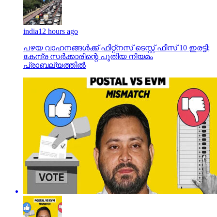
india
12 hours ago
പഴയ വാഹനങ്ങള്‍ക്ക് ഫിറ്റ്‌നസ് ടെസ്റ്റ് ഫീസ് 10 ഇരട്ടി;
കേന്ദ്ര സര്‍ക്കാരിന്റെ പുതിയ നിയമം
പ്രാബല്യത്തില്‍