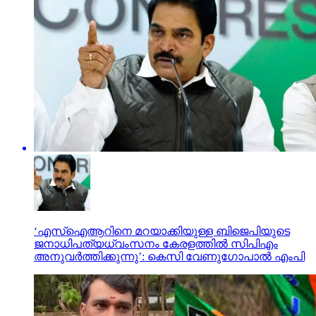
‘എസ്‌ഐആറിനെ മറയാക്കിയുള്ള ബിജെപിയുടെ
ജനാധിപത്യധ്വംസനം കേരളത്തില്‍ സിപിഎം
അനുവര്‍ത്തിക്കുന്നു’: കെസി വേണുഗോപാല്‍ എംപി