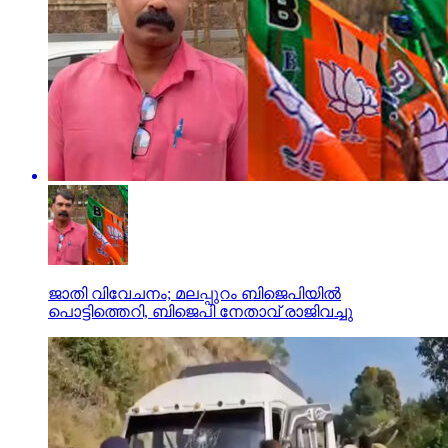
ജാതി വിവേചനം; മലപ്പുറം ബിജെപിയില്‍
പൊട്ടിത്തെറി, ബിജെപി നേതാവ് രാജിവച്ചു