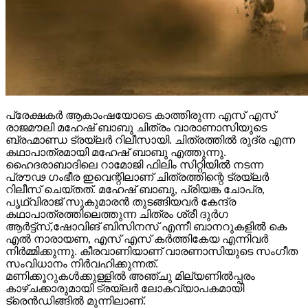
പ്രേക്ഷകർ ആകാംഷയോടെ കാത്തിരുന്ന എസ് എസ്
രാജമൗലി മഹേഷ് ബാബു ചിത്രം വാരാണാസിയുടെ
ബ്രഹ്മാണ്ഡ ട്രയ്ലർ റിലീസായി. ചിത്രത്തിൽ രുദ്ര എന്ന
കഥാപാത്രമായി മഹേഷ് ബാബു എത്തുന്നു.
ഹൈദരാബാദിലെ റാമോജി ഫിലിം സിറ്റിയിൽ നടന്ന
പ്രൗഢ ഗംഭീര ഇവെന്റിലാണ് ചിത്രത്തിന്റെ ട്രയ്ലർ
റിലീസ് ചെയ്തത്. മഹേഷ് ബാബു, പ്രിയങ്ക ചോപ്ര,
പൃഥ്വിരാജ് സുകുമാരൻ തുടങ്ങിയവർ കേന്ദ്ര
കഥാപാത്രത്തിലെത്തുന്ന ചിത്രം ശ്രീ ദുർഗ
ആർട്ട്സ്,ഷോവിങ് ബിസിനസ് എന്നീ ബാനറുകളിൽ കെ
എൽ നാരായണ, എസ് എസ് കർത്തികേയ എന്നിവർ
നിർമ്മിക്കുന്നു. കീരവാണിയാണ് വാരണാസിയുടെ സംഗീത
സംവിധാനം നിർവഹിക്കുന്നത്.
മണിക്കൂറുകൾക്കുള്ളിൽ അഞ്ചു മില്യണിൽപ്പരം
കാഴ്ചക്കാരുമായി ട്രയ്ലർ ലോകവ്യാപകമായി
ട്രെൻഡിങ്ങിൽ മുന്നിലാണ്.