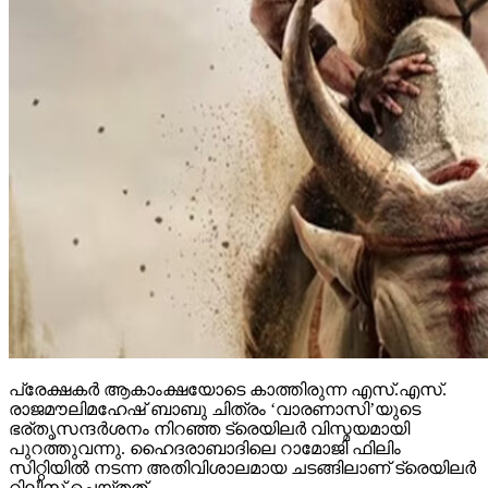
പ്രേക്ഷകര്‍ ആകാംക്ഷയോടെ കാത്തിരുന്ന എസ്.എസ്.
രാജമൗലിമഹേഷ് ബാബു ചിത്രം ‘വാരണാസി’യുടെ
ഭര്തൃസന്ദര്‍ശനം നിറഞ്ഞ ട്രെയിലര്‍ വിസ്മയമായി
പുറത്തുവന്നു. ഹൈദരാബാദിലെ റാമോജി ഫിലിം
സിറ്റിയില്‍ നടന്ന അതിവിശാലമായ ചടങ്ങിലാണ് ട്രെയിലര്‍
റിലീസ് ചെയ്തത്.