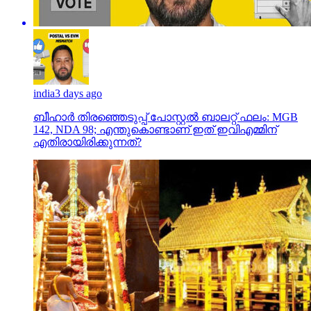
india
3 days ago
ബീഹാർ തിരഞ്ഞെടുപ്പ് പോസ്റ്റൽ ബാലറ്റ് ഫലം: MGB
142, NDA 98; എന്തുകൊണ്ടാണ് ഇത് ഇവിഎമ്മിന്
എതിരായിരിക്കുന്നത്?