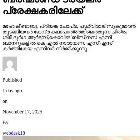
പ്രേക്ഷകരിലേക്ക്
മഹേഷ് ബാബു, പ്രിയങ്ക ചോപ്ര, പൃഥ്വിരാജ് സുകുമാരൻ
തുടങ്ങിയവർ കേന്ദ്ര കഥാപാത്രത്തിലെത്തുന്ന ചിത്രം
ശ്രീ ദുർഗ ആർട്ട്സ്,ഷോവിങ് ബിസിനസ് എന്നീ
ബാനറുകളിൽ കെ എൽ നാരായണ, എസ് എസ്
കർത്തികേയ എന്നിവർ നിർമ്മിക്കുന്നു.
Published
1 day ago
on
November 17, 2025
By
webdesk18