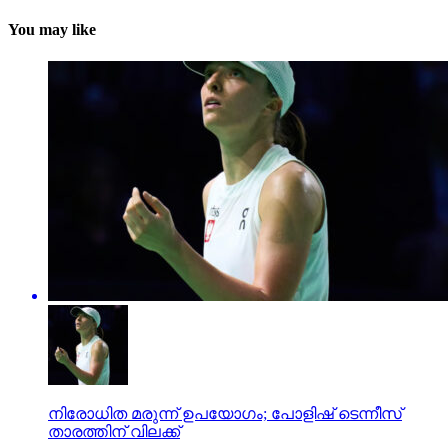
You may like
നിരോധിത മരുന്ന് ഉപയോഗം; പോളിഷ് ടെന്നീസ്
താരത്തിന് വിലക്ക്