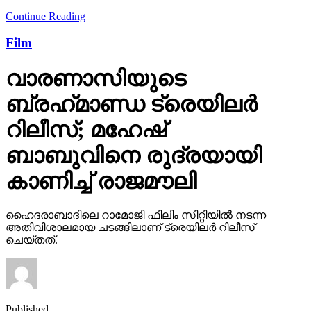
Continue Reading
Film
വാരണാസിയുടെ
ബ്രഹ്‌മാണ്ഡ ട്രെയിലര്‍
റിലീസ്; മഹേഷ്
ബാബുവിനെ രുദ്രയായി
കാണിച്ച് രാജമൗലി
ഹൈദരാബാദിലെ റാമോജി ഫിലിം സിറ്റിയില്‍ നടന്ന
അതിവിശാലമായ ചടങ്ങിലാണ് ട്രെയിലര്‍ റിലീസ്
ചെയ്തത്.
Published