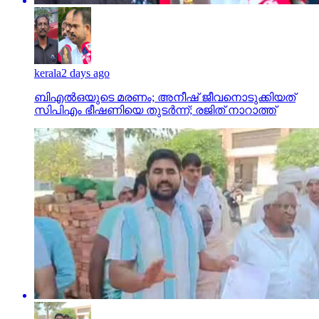
kerala
2 days ago
ബിഎല്‍ഒയുടെ മരണം; അനീഷ് ജീവനൊടുക്കിയത്
സിപിഎം ഭീഷണിയെ തുടര്‍ന്ന്; രജിത് നാറാത്ത്