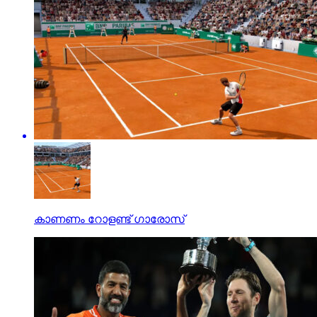
കാണണം റോളണ്ട് ഗാരോസ്