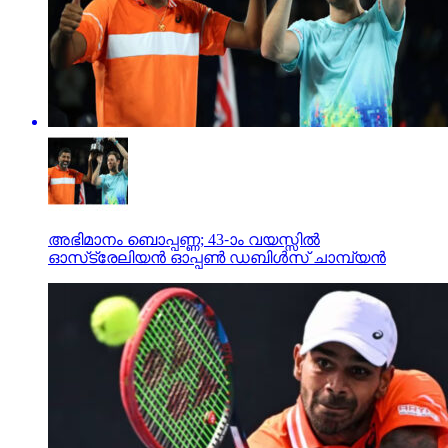
അഭിമാനം ബൊപ്പണ്ണ; 43-ാം വയസ്സില്‍
ഓസ്‌ട്രേലിയന്‍ ഓപ്പണ്‍ ഡബിള്‍സ് ചാമ്പ്യന്‍