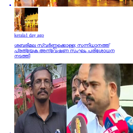
kerala
1 day ago
ശബരിമല സ്വര്‍ണ്ണക്കൊള്ള; സന്നിധാനത്ത്
പ്രത്യേക അന്വേഷണ സംഘം പരിശോധന
നടത്തി