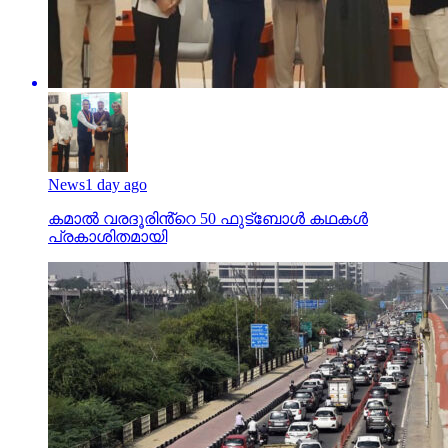
News
1 day ago
കമാൽ വരദൂരിൻ്റെ 50 ഫുട്ബോൾ കഥകൾ
പ്രകാശിതമായി