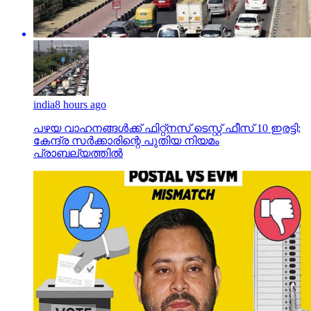
india
8 hours ago
പഴയ വാഹനങ്ങള്‍ക്ക് ഫിറ്റ്‌നസ് ടെസ്റ്റ് ഫീസ് 10 ഇരട്ടി;
കേന്ദ്ര സര്‍ക്കാരിന്റെ പുതിയ നിയമം
പ്രാബല്യത്തില്‍