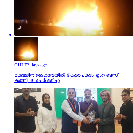
GULF
2 days ago
മക്കമദീന ഹൈവേയില്‍ ഭീകരാപകടം: ഉംറ ബസ്
കത്തി, 40 പേര്‍ മരിച്ചു