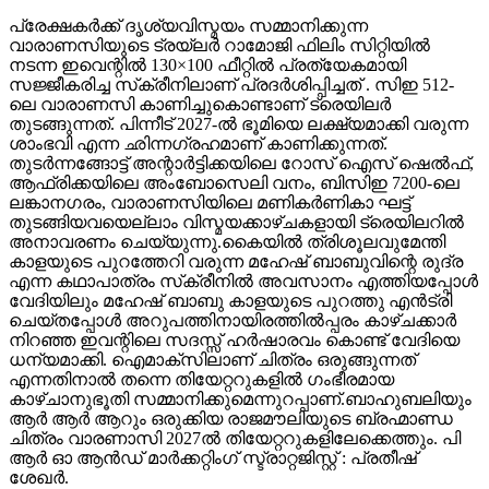
പ്രേക്ഷകർക്ക് ദൃശ്യവിസ്മയം സമ്മാനിക്കുന്ന
വാരാണസിയുടെ ട്രയ്ലർ റാമോജി ഫിലിം സിറ്റിയിൽ
നടന്ന ഇവെന്റിൽ 130×100 ഫീറ്റിൽ പ്രത്യേകമായി
സജ്ജീകരിച്ച സ്‌ക്രീനിലാണ് പ്രദർശിപ്പിച്ചത് . സിഇ 512-
ലെ വാരാണസി കാണിച്ചുകൊണ്ടാണ് ട്രെയിലര്‍
തുടങ്ങുന്നത്. പിന്നീട് 2027-ല്‍ ഭൂമിയെ ലക്ഷ്യമാക്കി വരുന്ന
ശാംഭവി എന്ന ഛിന്നഗ്രഹമാണ് കാണിക്കുന്നത്.
തുടര്‍ന്നങ്ങോട്ട് അന്റാര്‍ട്ടിക്കയിലെ റോസ് ഐസ് ഷെല്‍ഫ്,
ആഫ്രിക്കയിലെ അംബോസെലി വനം, ബിസിഇ 7200-ലെ
ലങ്കാനഗരം, വാരാണസിയിലെ മണികര്‍ണികാ ഘട്ട്
തുടങ്ങിയവയെല്ലാം വിസ്മയക്കാഴ്ചകളായി ട്രെയിലറില്‍
അനാവരണം ചെയ്യുന്നു.കൈയില്‍ ത്രിശൂലവുമേന്തി
കാളയുടെ പുറത്തേറി വരുന്ന മഹേഷ് ബാബുവിന്റെ രുദ്ര
എന്ന കഥാപാത്രം സ്‌ക്രീനിൽ അവസാനം എത്തിയപ്പോൾ
വേദിയിലും മഹേഷ് ബാബു കാളയുടെ പുറത്തു എൻട്രി
ചെയ്തപ്പോൾ അറുപത്തിനായിരത്തിൽപ്പരം കാഴ്ചക്കാർ
നിറഞ്ഞ ഇവന്റിലെ സദസ്സ് ഹർഷാരവം കൊണ്ട് വേദിയെ
ധന്യമാക്കി. ഐമാക്‌സിലാണ് ചിത്രം ഒരുങ്ങുന്നത്
എന്നതിനാല്‍ തന്നെ തിയേറ്ററുകളില്‍ ഗംഭീരമായ
കാഴ്ചാനുഭൂതി സമ്മാനിക്കുമെന്നുറപ്പാണ്.ബാഹുബലിയും
ആർ ആർ ആറും ഒരുക്കിയ രാജമൗലിയുടെ ബ്രഹ്മാണ്ഡ
ചിത്രം വാരണാസി 2027ൽ തിയേറ്ററുകളിലേക്കെത്തും. പി
ആർ ഓ ആൻഡ് മാർക്കറ്റിംഗ് സ്ട്രാറ്റജിസ്റ്റ് : പ്രതീഷ്
ശേഖർ.