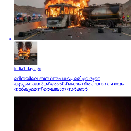
india
1 day ago
മദീനയിലെ ബസ് അപകടം; മരിച്ചവരുടെ
കുടുംബങ്ങള്‍ക്ക് അഞ്ച് ലക്ഷം വീതം ധനസഹായം
നല്‍കുമെന്ന് തെലങ്കാന സര്‍ക്കാര്‍