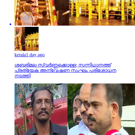
kerala
1 day ago
ശബരിമല സ്വര്‍ണ്ണക്കൊള്ള; സന്നിധാനത്ത്
പ്രത്യേക അന്വേഷണ സംഘം പരിശോധന
നടത്തി