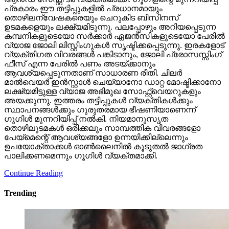
പ്രകാരം ഈ തട്ടിപ്പുകളില്‍ പ്രധാനമായും
തൊഴിലന്വേഷകരെയും ചെറുകിട ബിസിനസ്
ഉടമകളെയും ലക്ഷ്യമിടുന്നു. പലപ്പോഴും അറിയപ്പെടുന്ന
കമ്പനികളുടെയോ സര്‍ക്കാര്‍ ഏജന്‍സികളുടെയോ പേരില്‍
വ്യാജ ജോലി ലിസ്റ്റിംഗുകള്‍ സൃഷ്ടിക്കപ്പെടുന്നു. ഇരകളോട്
വ്യക്തിഗത വിവരങ്ങള്‍ പങ്കിടാനും, ജോലി പ്രോസസ്സിംഗ്
ഫീസ് എന്ന പേരില്‍ പണം അടയ്ക്കാനും
ആവശ്യപ്പെടുന്നതാണ് സാധാരണ രീതി. ചിലര്‍
മാല്‍വെയര്‍ ഇന്‍സ്റ്റാള്‍ ചെയ്യാനോ ഡാറ്റ മോഷ്ടിക്കാനോ
ലക്ഷ്യമിട്ടുള്ള വ്യാജ അഭിമുഖ സോഫ്റ്റ്‌വെയറുകളും
അയക്കുന്നു. ഇത്തരം തട്ടിപ്പുകള്‍ വ്യക്തികള്‍ക്കും
സ്ഥാപനങ്ങള്‍ക്കും ഗുരുതരമായ ഭീഷണിയാണെന്ന്
ഗൂഗിള്‍ മുന്നറിയിപ്പ് നല്‍കി. നിയമാനുസൃത
തൊഴിലുടമകള്‍ ഒരിക്കലും സാമ്പത്തിക വിവരങ്ങളോ
പേയ്‌മെന്റെ് ആവശ്യങ്ങളോ ഉന്നയിക്കില്ലെന്നും
ഉപയോക്താക്കള്‍ ഓണ്‍ലൈനില്‍ കൂടുതല്‍ ജാഗ്രത
പാലിക്കണമെന്നും ഗൂഗിള്‍ വ്യക്തമാക്കി.
Continue Reading
Trending