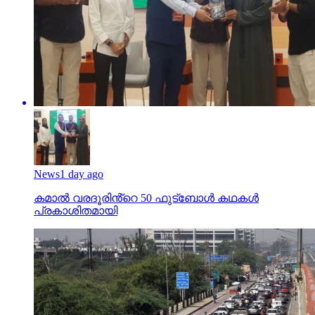
News
1 day ago
കമാൽ വരദൂരിൻ്റെ 50 ഫുട്ബോൾ കഥകൾ
പ്രകാശിതമായി