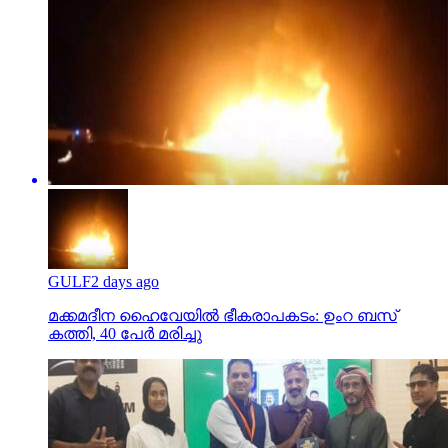
GULF
2 days ago
മക്കമദീന ഹൈവേയില്‍ ഭീകരാപകടം: ഉംറ ബസ്
കത്തി, 40 പേര്‍ മരിച്ചു