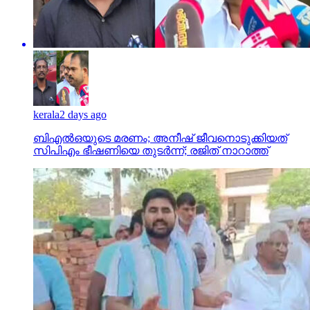
kerala
2 days ago
ബിഎല്‍ഒയുടെ മരണം; അനീഷ് ജീവനൊടുക്കിയത്
സിപിഎം ഭീഷണിയെ തുടര്‍ന്ന്; രജിത് നാറാത്ത്