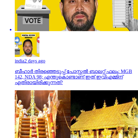
india
2 days ago
ബീഹാർ തിരഞ്ഞെടുപ്പ് പോസ്റ്റൽ ബാലറ്റ് ഫലം: MGB
142, NDA 98; എന്തുകൊണ്ടാണ് ഇത് ഇവിഎമ്മിന്
എതിരായിരിക്കുന്നത്?