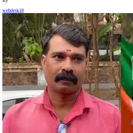
By
webdesk18