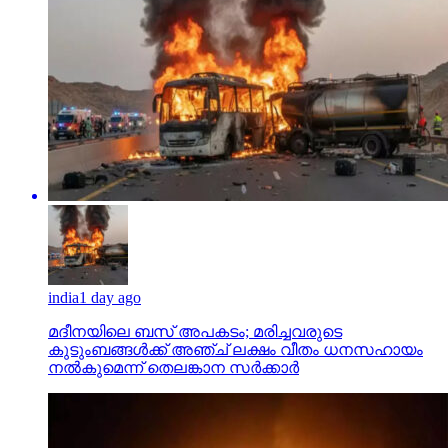
india
1 day ago
മദീനയിലെ ബസ് അപകടം; മരിച്ചവരുടെ
കുടുംബങ്ങള്‍ക്ക് അഞ്ച് ലക്ഷം വീതം ധനസഹായം
നല്‍കുമെന്ന് തെലങ്കാന സര്‍ക്കാര്‍