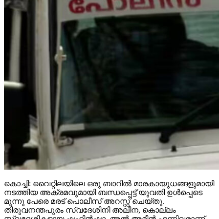
കൊച്ചി: വൈറ്റിലയിലെ ഒരു ബാറില്‍ മാരകായുധങ്ങളുമായി
നടത്തിയ അക്രമവുമായി ബന്ധപ്പെട്ട് യുവതി ഉള്‍പ്പെടെ
മൂന്നു പേരെ മരട് പൊലീസ് അറസ്റ്റ് ചെയ്തു.
തിരുവനന്തപുരം സ്വദേശിനി അലീന, കൊല്ലം
സ്വദേശികളായ ഷഹിന്‍ഷാ, അല്‍ അമീന്‍ എന്നിവരാണ്