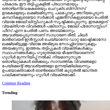
പ്രകാരം ഈ തട്ടിപ്പുകളില്‍ പ്രധാനമായും
തൊഴിലന്വേഷകരെയും ചെറുകിട ബിസിനസ്
ഉടമകളെയും ലക്ഷ്യമിടുന്നു. പലപ്പോഴും അറിയപ്പെടുന്ന
കമ്പനികളുടെയോ സര്‍ക്കാര്‍ ഏജന്‍സികളുടെയോ പേരില്‍
വ്യാജ ജോലി ലിസ്റ്റിംഗുകള്‍ സൃഷ്ടിക്കപ്പെടുന്നു. ഇരകളോട്
വ്യക്തിഗത വിവരങ്ങള്‍ പങ്കിടാനും, ജോലി പ്രോസസ്സിംഗ്
ഫീസ് എന്ന പേരില്‍ പണം അടയ്ക്കാനും
ആവശ്യപ്പെടുന്നതാണ് സാധാരണ രീതി. ചിലര്‍
മാല്‍വെയര്‍ ഇന്‍സ്റ്റാള്‍ ചെയ്യാനോ ഡാറ്റ മോഷ്ടിക്കാനോ
ലക്ഷ്യമിട്ടുള്ള വ്യാജ അഭിമുഖ സോഫ്റ്റ്‌വെയറുകളും
അയക്കുന്നു. ഇത്തരം തട്ടിപ്പുകള്‍ വ്യക്തികള്‍ക്കും
സ്ഥാപനങ്ങള്‍ക്കും ഗുരുതരമായ ഭീഷണിയാണെന്ന്
ഗൂഗിള്‍ മുന്നറിയിപ്പ് നല്‍കി. നിയമാനുസൃത
തൊഴിലുടമകള്‍ ഒരിക്കലും സാമ്പത്തിക വിവരങ്ങളോ
പേയ്‌മെന്റെ് ആവശ്യങ്ങളോ ഉന്നയിക്കില്ലെന്നും
ഉപയോക്താക്കള്‍ ഓണ്‍ലൈനില്‍ കൂടുതല്‍ ജാഗ്രത
പാലിക്കണമെന്നും ഗൂഗിള്‍ വ്യക്തമാക്കി.
Continue Reading
Trending