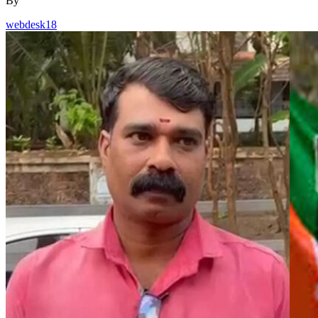
By
webdesk18