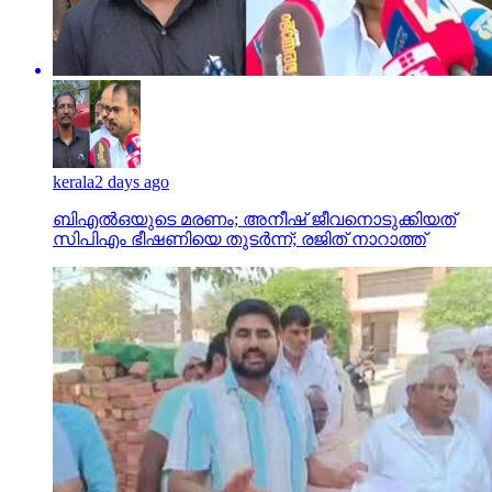
kerala
2 days ago
ബിഎല്‍ഒയുടെ മരണം; അനീഷ് ജീവനൊടുക്കിയത്
സിപിഎം ഭീഷണിയെ തുടര്‍ന്ന്; രജിത് നാറാത്ത്