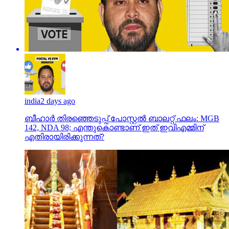
india
2 days ago
ബീഹാർ തിരഞ്ഞെടുപ്പ് പോസ്റ്റൽ ബാലറ്റ് ഫലം: MGB
142, NDA 98; എന്തുകൊണ്ടാണ് ഇത് ഇവിഎമ്മിന്
എതിരായിരിക്കുന്നത്?