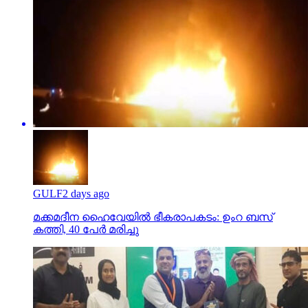
GULF
2 days ago
മക്കമദീന ഹൈവേയില്‍ ഭീകരാപകടം: ഉംറ ബസ്
കത്തി, 40 പേര്‍ മരിച്ചു