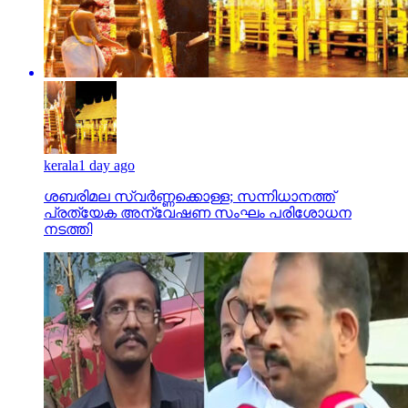
kerala
1 day ago
ശബരിമല സ്വര്‍ണ്ണക്കൊള്ള; സന്നിധാനത്ത്
പ്രത്യേക അന്വേഷണ സംഘം പരിശോധന
നടത്തി