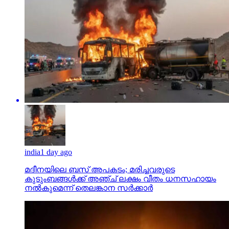
india
1 day ago
മദീനയിലെ ബസ് അപകടം; മരിച്ചവരുടെ
കുടുംബങ്ങള്‍ക്ക് അഞ്ച് ലക്ഷം വീതം ധനസഹായം
നല്‍കുമെന്ന് തെലങ്കാന സര്‍ക്കാര്‍