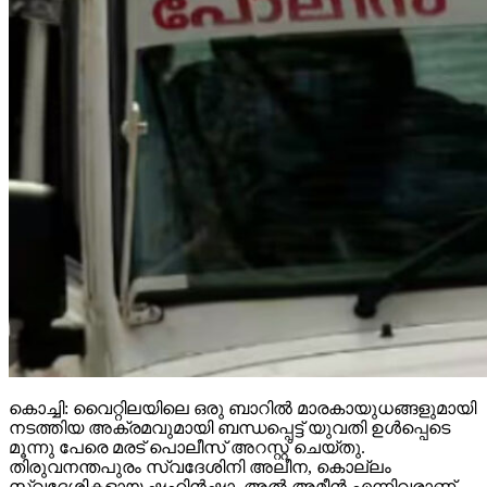
കൊച്ചി: വൈറ്റിലയിലെ ഒരു ബാറില്‍ മാരകായുധങ്ങളുമായി
നടത്തിയ അക്രമവുമായി ബന്ധപ്പെട്ട് യുവതി ഉള്‍പ്പെടെ
മൂന്നു പേരെ മരട് പൊലീസ് അറസ്റ്റ് ചെയ്തു.
തിരുവനന്തപുരം സ്വദേശിനി അലീന, കൊല്ലം
സ്വദേശികളായ ഷഹിന്‍ഷാ, അല്‍ അമീന്‍ എന്നിവരാണ്