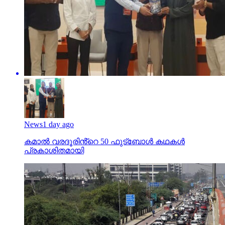
News
1 day ago
കമാൽ വരദൂരിൻ്റെ 50 ഫുട്ബോൾ കഥകൾ
പ്രകാശിതമായി