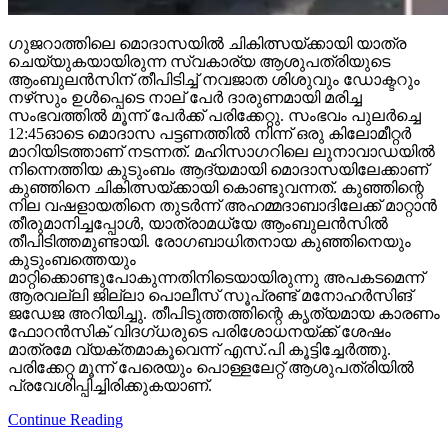
ഗുജറാത്തിലെ മൊദാസയില്‍ ചികിത്സയ്ക്കായി യാത്ര
ചെയ്യുകയായിരുന്ന സ്വകാര്യ ആശുപത്രിയുടെ
ആംബുലന്‍സിന് തീപിടിച്ച് നവജാത ശിശുവും ഡോക്ടറും
നഴ്‌സും ഉള്‍പ്പെടെ നാല് പേര്‍ ദാരുണമായി മരിച്ച
സംഭവത്തില്‍ മൂന്ന് പേര്‍ക്ക് പരിക്കേറ്റു. സംഭവം പുലര്‍ച്ചെ
12:45ഓടെ മൊദാസ പട്ടണത്തില്‍ നിന്ന് ഒരു കിലോമീറ്റര്‍
മാറിയിടത്താണ് നടന്നത്. മഹിസാഗറിലെ ലുനാവാഡയില്‍
നിന്നെത്തിയ കുടുംബം ആദ്യമായി മൊദാസയിലേക്കാണ്
കുഞ്ഞിനെ ചികിത്സയ്ക്കായി കൊണ്ടുവന്നത്. കുഞ്ഞിന്റെ
നില വഷളായതിനെ തുടര്‍ന്ന് അഹമ്മദാബാദിലേക്ക് മാറ്റാന്‍
തീരുമാനിച്ചപ്പോള്‍, യാത്രാമധ്യേ ആംബുലന്‍സില്‍
തീപിടിത്തമുണ്ടായി. രോഗബാധിതനായ കുഞ്ഞിനെയും
കുടുംബത്തെയും
മാറ്റിക്കൊണ്ടുപോകുന്നതിനിടെയായിരുന്നു അപകടമെന്ന്
ആരവല്ലി ജില്ലാ പൊലീസ് സൂപ്രണ്ട് മനോഹര്‍സിങ്
ജഡേജ അറിയിച്ചു. തീപിടുത്തത്തിന്റെ കൃത്യമായ കാരണം
ഫോറന്‍സിക് വിദഗ്ധരുടെ പരിശോധനയ്ക്ക് ശേഷം
മാത്രമേ വ്യക്തമാകൂവെന്ന് എസ്.പി കൂട്ടിച്ചേര്‍ത്തു.
പരിക്കേറ്റ മൂന്ന് പേരെയും പൊള്ളലേറ്റ് ആശുപത്രിയില്‍
പ്രവേശിപ്പിച്ചിരിക്കുകയാണ്.
Continue Reading