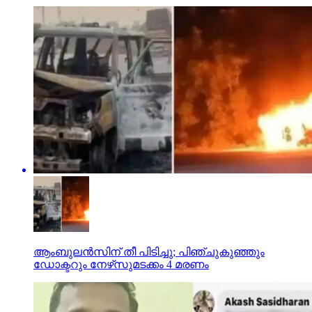
ആംബുലന്‍സിന് തീ പിടിച്ചു; പിഞ്ചുകുഞ്ഞും
ഡോക്ടറും നേഴ്‌സുമടക്കം 4 മരണം