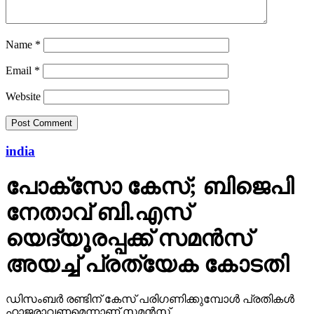
Name
*
Email
*
Website
india
പോക്‌സോ കേസ്; ബിജെപി
നേതാവ് ബി.എസ്
യെദ്യൂരപ്പക്ക് സമന്‍സ്
അയച്ച് പ്രത്യേക കോടതി
ഡിസംബര്‍ രണ്ടിന് കേസ് പരിഗണിക്കുമ്പോള്‍ പ്രതികള്‍
ഹാജരാവണമെന്നാണ് സമന്‍സ്.