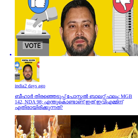
india
2 days ago
ബീഹാർ തിരഞ്ഞെടുപ്പ് പോസ്റ്റൽ ബാലറ്റ് ഫലം: MGB
142, NDA 98; എന്തുകൊണ്ടാണ് ഇത് ഇവിഎമ്മിന്
എതിരായിരിക്കുന്നത്?