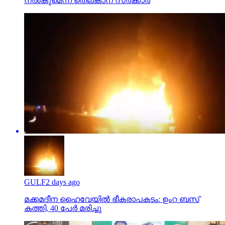
നല്‍കുമെന്ന് തെലങ്കാന സര്‍ക്കാര്‍
GULF
2 days ago
മക്കമദീന ഹൈവേയില്‍ ഭീകരാപകടം: ഉംറ ബസ്
കത്തി, 40 പേര്‍ മരിച്ചു