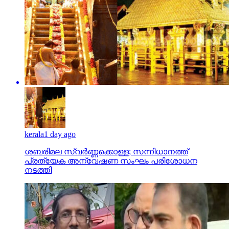
kerala
1 day ago
ശബരിമല സ്വര്‍ണ്ണക്കൊള്ള; സന്നിധാനത്ത്
പ്രത്യേക അന്വേഷണ സംഘം പരിശോധന
നടത്തി