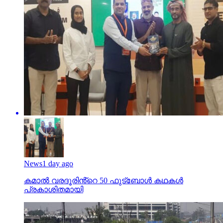
News
1 day ago
കമാൽ വരദൂരിൻ്റെ 50 ഫുട്ബോൾ കഥകൾ
പ്രകാശിതമായി