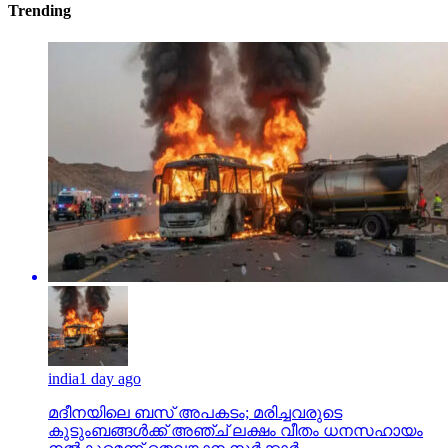
Trending
india
1 day ago
മദീനയിലെ ബസ് അപകടം; മരിച്ചവരുടെ
കുടുംബങ്ങള്‍ക്ക് അഞ്ച് ലക്ഷം വീതം ധനസഹായം