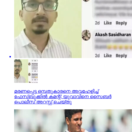
മരണപ്പെട്ട ഒമ്പതുകാരനെ അവഹേളിച്ച്
ഫേസ്ബുക്കില്‍ കമന്റ്; യുവാവിനെ സൈബര്‍
പൊലീസ് അറസ്റ്റ് ചെയ്തു