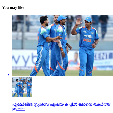
You may like
എമേര്‍ജിങ് സ്റ്റാര്‍സ് ഏഷ്യ കപ്പില്‍ ഒമാനെ തകര്‍ത്ത്
ഇന്ത്യ