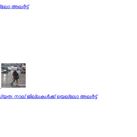
്ലോ അലർട്ട്
യത: നാല് ജില്ലകള്‍ക്ക് യെല്ലോ അലര്‍ട്ട്