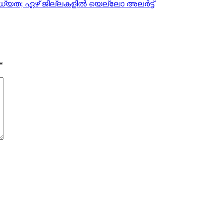
 സാധ്യത; ഏഴ് ജില്ലകളിൽ യെല്ലോ അലർട്ട്
*