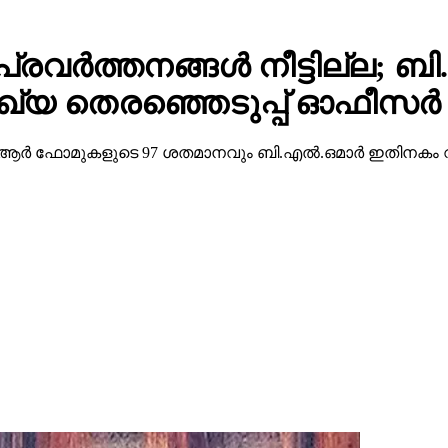
വര്‍ത്തനങ്ങള്‍ നീട്ടില്ല; ബി
ുഖ്യ തെരഞ്ഞെടുപ്പ് ഓഫീസര്‍
്‍ ഫോമുകളുടെ 97 ശതമാനവും ബി.എല്‍.ഒമാര്‍ ഇതിനകം വ