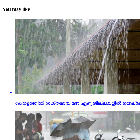
You may like
കേരളത്തില്‍ ശക്തമായ മഴ: ഏഴു ജില്ലകളില്‍ യെല്ലോ 