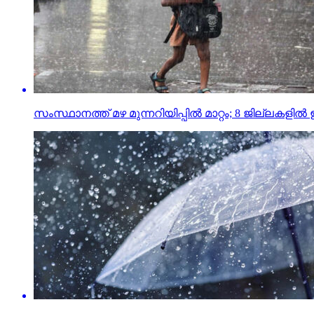
സംസ്ഥാനത്ത് മഴ മുന്നറിയിപ്പില്‍ മാറ്റം; 8 ജില്ലകളില