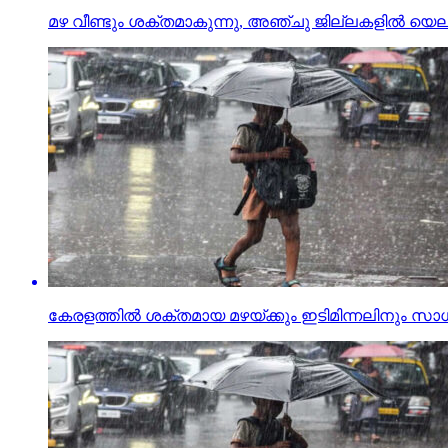
മഴ വീണ്ടും ശക്തമാകുന്നു, അഞ്ചു ജില്ലകളിൽ യെല
കേരളത്തില്‍ ശക്തമായ മഴയ്ക്കും ഇടിമിന്നലിനും സാധ്