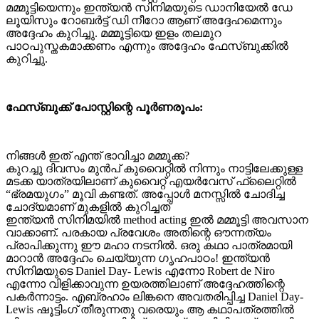
മമ്മൂട്ടിയെന്നും ഇന്ത്യന്‍ സിനിമയുടെ ഡാനിയേല്‍ ഡേ
ലൂയിസും റോബര്‍ട്ട് ഡി നീറോ ആണ് അദ്ദേഹമെന്നും
അദ്ദേഹം കുറിച്ചു. മമ്മൂട്ടിയെ ഇളം തലമുറ
പാഠപുസ്തകമാക്കണം എന്നും അദ്ദേഹം ഫേസ്ബുക്കില്‍
കുറിച്ചു.
ഫേസ്ബുക്ക് പോസ്റ്റിന്റെ പൂർണരൂപം:
നിങ്ങൾ ഇത് എന്ത് ഭാവിച്ചാ മമ്മൂക്ക?
കുറച്ചു ദിവസം മുൻപ് കുവൈറ്റിൽ നിന്നും നാട്ടിലേക്കുള്ള
മടക്ക യാത്രയിലാണ് കുവൈറ്റ്‌ എയർവേസ് ഫ്ലൈറ്റിൽ
“ഭ്രമയുഗം” മൂവി കണ്ടത്. അപ്പോൾ മനസ്സിൽ ചോദിച്ച
ചോദ്യമാണ് മുകളിൽ കുറിച്ചത്
ഇന്ത്യൻ സിനിമയിൽ method acting ഇൽ മമ്മൂട്ടി അവസാന
വാക്കാണ്. പരകായ പ്രവേശം അതിന്റെ ഔന്നത്യം
പ്രാപിക്കുന്നു ഈ മഹാ നടനിൽ. ഒരു കഥാ പാത്രമായി
മാറാൻ അദ്ദേഹം ചെയ്യുന്ന ഗൃഹപാഠം! ഇന്ത്യൻ
സിനിമയുടെ Daniel Day- Lewis എന്നോ Robert de Niro
എന്നോ വിളിക്കാവുന്ന ഉയരത്തിലാണ് അദ്ദേഹത്തിന്റെ
പകർന്നാട്ടം. എബ്രഹാം ലിങ്കനെ അവതരിപ്പിച്ച Daniel Day-
Lewis ഷൂട്ടിംഗ് തീരുന്നതു വരെയും ആ കഥാപത്രത്തിൽ