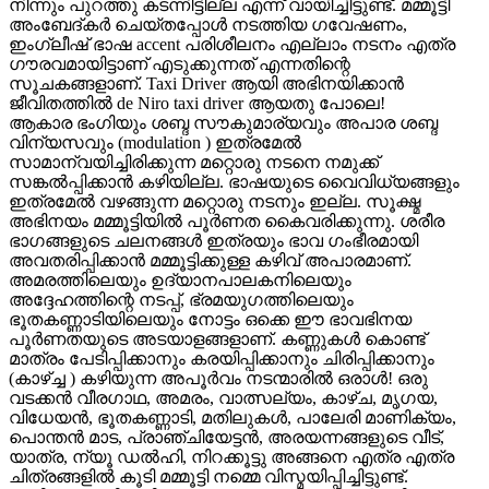
നിന്നും പുറത്തു കടന്നിട്ടില്ല എന്ന് വായിച്ചിട്ടുണ്ട്. മമ്മൂട്ടി
അംബേദ്കർ ചെയ്തപ്പോൾ നടത്തിയ ഗവേഷണം,
ഇംഗ്ലീഷ് ഭാഷ accent പരിശീലനം എല്ലാം നടനം എത്ര
ഗൗരവമായിട്ടാണ് എടുക്കുന്നത് എന്നതിന്റെ
സൂചകങ്ങളാണ്. Taxi Driver ആയി അഭിനയിക്കാൻ
ജീവിതത്തിൽ de Niro taxi driver ആയതു പോലെ!
ആകാര ഭംഗിയും ശബ്ദ സൗകുമാര്യവും അപാര ശബ്ദ
വിന്യസവും (modulation ) ഇത്രമേൽ
സാമാന്വയിച്ചിരിക്കുന്ന മറ്റൊരു നടനെ നമുക്ക്
സങ്കൽപ്പിക്കാൻ കഴിയില്ല. ഭാഷയുടെ വൈവിധ്യങ്ങളും
ഇത്രമേൽ വഴങ്ങുന്ന മറ്റൊരു നടനും ഇല്ല. സൂക്ഷ്മ
അഭിനയം മമ്മൂട്ടിയിൽ പൂർണത കൈവരിക്കുന്നു. ശരീര
ഭാഗങ്ങളുടെ ചലനങ്ങൾ ഇത്രയും ഭാവ ഗംഭീരമായി
അവതരിപ്പിക്കാൻ മമ്മൂട്ടിക്കുള്ള കഴിവ് അപാരമാണ്.
അമരത്തിലെയും ഉദ്യാനപാലകനിലെയും
അദ്ദേഹത്തിന്റെ നടപ്പ്, ഭ്രമയുഗത്തിലെയും
ഭൂതകണ്ണാടിയിലെയും നോട്ടം ഒക്കെ ഈ ഭാവഭിനയ
പൂർണതയുടെ അടയാളങ്ങളാണ്. കണ്ണുകൾ കൊണ്ട്
മാത്രം പേടിപ്പിക്കാനും കരയിപ്പിക്കാനും ചിരിപ്പിക്കാനും
(കാഴ്ച്ച ) കഴിയുന്ന അപൂർവം നടന്മാരിൽ ഒരാൾ! ഒരു
വടക്കൻ വീരഗാഥ, അമരം, വാത്സല്യം, കാഴ്ച, മൃഗയ,
വിധേയൻ, ഭൂതകണ്ണാടി, മതിലുകൾ, പാലേരി മാണിക്യം,
പൊന്തൻ മാട, പ്രാഞ്ചിയേട്ടൻ, അരയന്നങ്ങളുടെ വീട്,
യാത്ര, ന്യൂ ഡൽഹി, നിറക്കൂട്ടു അങ്ങനെ എത്ര എത്ര
ചിത്രങ്ങളിൽ കൂടി മമ്മൂട്ടി നമ്മെ വിസ്മയിപ്പിച്ചിട്ടുണ്ട്.