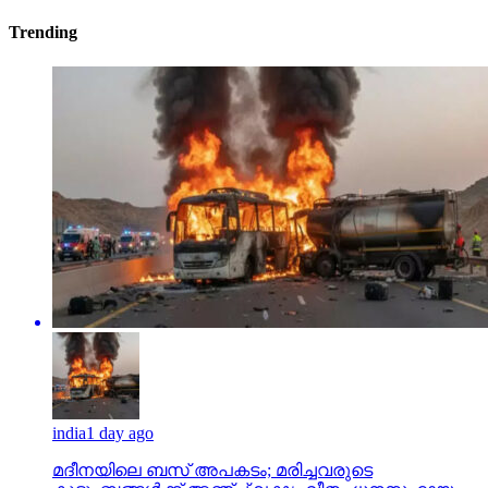
Trending
india
1 day ago
മദീനയിലെ ബസ് അപകടം; മരിച്ചവരുടെ