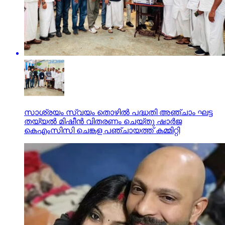
സാശ്രയം സ്വയം തൊഴിൽ പദ്ധതി അഞ്ചാം ഘട്ട
തയ്യൽ മിഷീൻ വിതരണം ചെയ്തു ഷാർജ
കെഎംസിസി ചെങ്കള പഞ്ചായത്ത് കമ്മിറ്റി