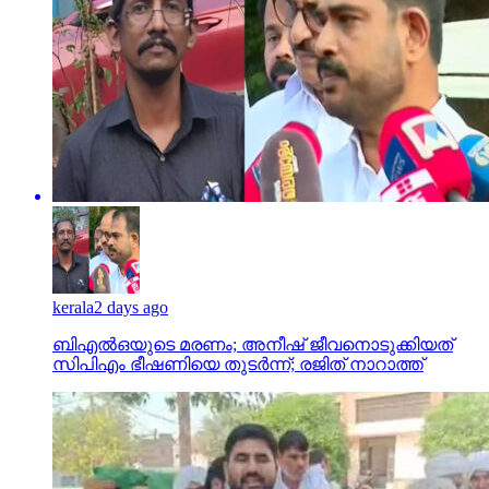
kerala
2 days ago
ബിഎല്‍ഒയുടെ മരണം; അനീഷ് ജീവനൊടുക്കിയത്
സിപിഎം ഭീഷണിയെ തുടര്‍ന്ന്; രജിത് നാറാത്ത്