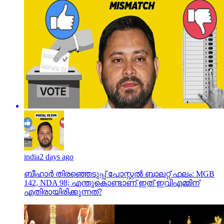
india
2 days ago
ബീഹാർ തിരഞ്ഞെടുപ്പ് പോസ്റ്റൽ ബാലറ്റ് ഫലം: MGB
142, NDA 98; എന്തുകൊണ്ടാണ് ഇത് ഇവിഎമ്മിന്
എതിരായിരിക്കുന്നത്?