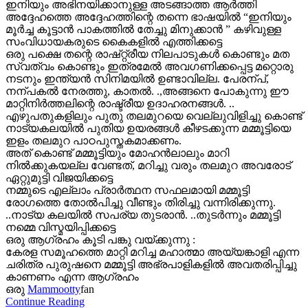
ഇനിയും അഭിനയിക്കാനുള്ള അടങ്ങാത്ത ആർത്തി
അദ്ദേഹത്തെ അദ്ദേഹത്തിന്റെ തന്നെ ഭാഷയിൽ “ഇനിയും
മൂർച്ച കൂട്ടാൻ പാകത്തിൽ തേച്ചു മിനുക്കാൻ ” കഴിവുള്ള
സംവിധായകരുടെ കൈകളിൽ എത്തിക്കട്ടെ
ഒരു പക്ഷെ തന്റെ രാഷ്റ്റ്രീയ നിലപാടുകൾ കൊണ്ടും മത
സ്വത്വം കൊണ്ടും ഇത്രമേൽ അവഗണിക്കപ്പെട്ട മറ്റൊരു
നടനും ഇന്ത്യൻ സിനിമയിൽ ഉണ്ടാവില്ല. പേരന്പ്,
നന്പകൽ നേരത്തു, കാതൽ. .,അങ്ങനെ പോകുന്നു ഈ
മാറ്റിനിർത്തലിന്റെ രാഷ്ട്രീയ ഉദാഹരനങ്ങൾ. ..
എഴുപതുകളിലും പുതു തലമുറയെ വെല്ലുവിളിച്ചു കൊണ്ട്
നാട്യകലയിൽ പുതിയ ഉയരങ്ങൾ കീഴടക്കുന്ന മമ്മൂട്ടിയെ
ഇളം തലമുറ പാഠപുസ്തകമാക്കണം.
അത് കൊണ്ട് മമ്മൂട്ടിയും മോഹൻലാലും മാറി
നിൽക്കുകയല്ല വേണ്ടത്, മറിച്ചു വരും തലമുറ അവരോട്
ഏറ്റുമുട്ടി വിജയിക്കട്ടെ
നമ്മുടെ എല്ലാം പ്രാർത്ഥന സഫലമായി മമ്മൂട്ടി
രോഗത്തെ തോൽപിച്ചു വീണ്ടും തിരിച്ചു വന്നിരിക്കുന്നു.
..നാട്യ കലയിൽ സപര്യ തുടരാൻ. ..തുടർന്നും മമ്മൂട്ടി
നമ്മെ വിസ്മയിപ്പിക്കട്ടെ
ഒരു ആഗ്രഹം കൂടി പങ്കു വയ്ക്കുന്നു :
കേരള സമൂഹത്തെ മാറ്റി മറിച്ച മഹാത്മാ അയ്യങ്കാളി എന്ന
ചരിത്ര പുരുഷനെ മമ്മൂട്ടി അഭ്രപാളികളിൽ അവതരിപ്പിച്ചു
കാണണം എന്ന ആഗ്രഹം
ഒരു
Mammootty
fan
Continue Reading