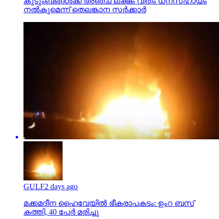
കുടുംബങ്ങള്‍ക്ക് അഞ്ച് ലക്ഷം വീതം ധനസഹായം
നല്‍കുമെന്ന് തെലങ്കാന സര്‍ക്കാര്‍
GULF
2 days ago
മക്കമദീന ഹൈവേയില്‍ ഭീകരാപകടം: ഉംറ ബസ്
കത്തി, 40 പേര്‍ മരിച്ചു