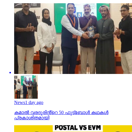
News
1 day ago
കമാൽ വരദൂരിൻ്റെ 50 ഫുട്ബോൾ കഥകൾ
പ്രകാശിതമായി