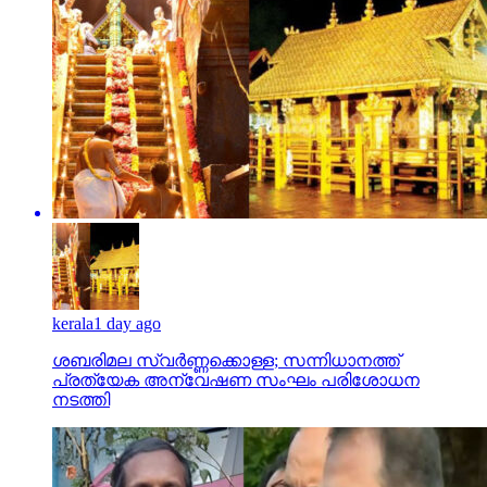
kerala
1 day ago
ശബരിമല സ്വര്‍ണ്ണക്കൊള്ള; സന്നിധാനത്ത്
പ്രത്യേക അന്വേഷണ സംഘം പരിശോധന
നടത്തി