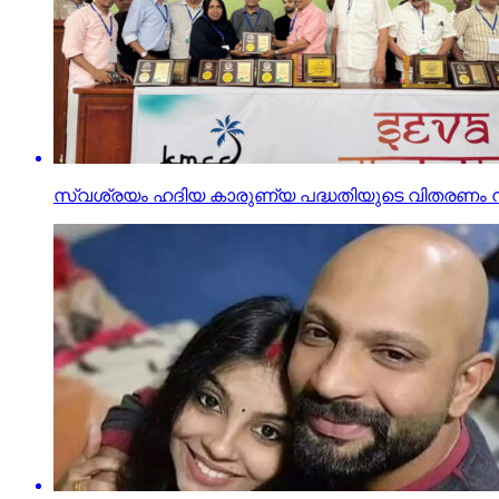
സ്വശ്രയം ഹദിയ കാരുണ്യ പദ്ധതിയുടെ വിതരണം നടത