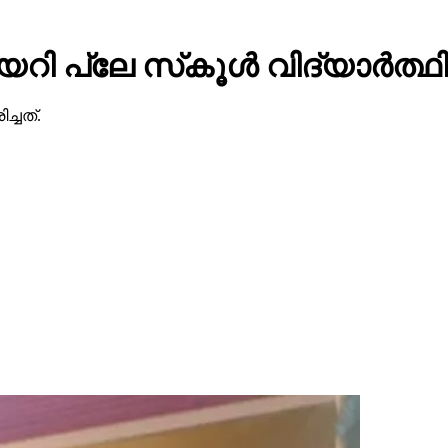
ി പ്ലേ സ്‌കൂള്‍ വിദ്യാര്‍ത്ഥി 
്ചത്.