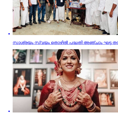
സാശ്രയം സ്വയം തൊഴിൽ പദ്ധതി അഞ്ചാം ഘട്ട തയ്