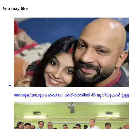
You may like
അതുല്യയുടെ മരണം; ശരീരത്തില്‍ 46 മുറിവുകള്‍ ഉള്ളതായി റ