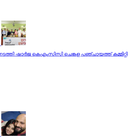
്തി ഷാർജ കെഎംസിസി ചെങ്കള പഞ്ചായത്ത് കമ്മിറ്റി