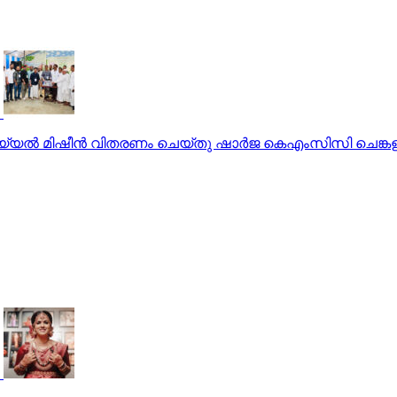
യൽ മിഷീൻ വിതരണം ചെയ്തു ഷാർജ കെഎംസിസി ചെങ്കള പഞ്