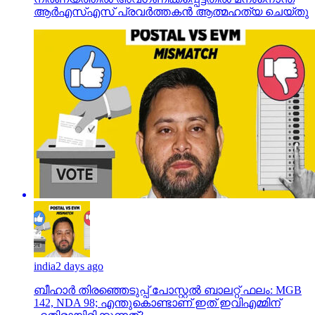
ആര്‍എസ്എസ് പ്രവര്‍ത്തകന്‍ ആത്മഹത്യ ചെയ്തു
india
2 days ago
ബീഹാർ തിരഞ്ഞെടുപ്പ് പോസ്റ്റൽ ബാലറ്റ് ഫലം: MGB
142, NDA 98; എന്തുകൊണ്ടാണ് ഇത് ഇവിഎമ്മിന്