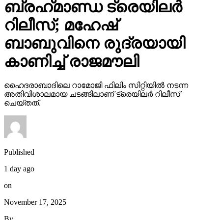
ബ്രഹ്‌മാണ്ഡ ട്രെയിലര്‍
റിലീസ്; മഹേഷ്
ബാബുവിനെ രുദ്രയായി
കാണിച്ച് രാജമൗലി
ഹൈദരാബാദിലെ റാമോജി ഫിലിം സിറ്റിയില്‍ നടന്ന
അതിവിശാലമായ ചടങ്ങിലാണ് ട്രെയിലര്‍ റിലീസ്
ചെയ്തത്.
Published
1 day ago
on
November 17, 2025
By