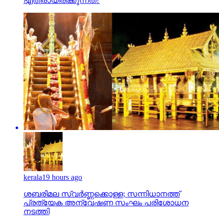
എതിരായിരിക്കുന്നത്?
kerala
19 hours ago
ശബരിമല സ്വര്‍ണ്ണക്കൊള്ള; സന്നിധാനത്ത്
പ്രത്യേക അന്വേഷണ സംഘം പരിശോധന
നടത്തി