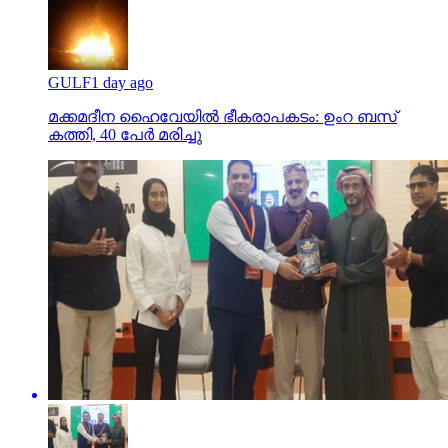
GULF
1 day ago
മക്കമദീന ഹൈവേയില്‍ ഭീകരാപകടം: ഉംറ ബസ്
കത്തി, 40 പേര്‍ മരിച്ചു