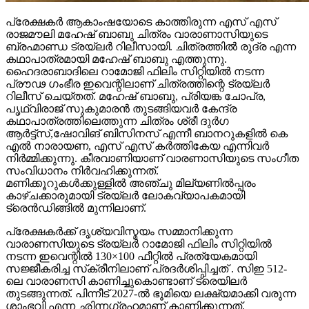
പ്രേക്ഷകർ ആകാംഷയോടെ കാത്തിരുന്ന എസ് എസ്
രാജമൗലി മഹേഷ് ബാബു ചിത്രം വാരാണാസിയുടെ
ബ്രഹ്മാണ്ഡ ട്രയ്ലർ റിലീസായി. ചിത്രത്തിൽ രുദ്ര എന്ന
കഥാപാത്രമായി മഹേഷ് ബാബു എത്തുന്നു.
ഹൈദരാബാദിലെ റാമോജി ഫിലിം സിറ്റിയിൽ നടന്ന
പ്രൗഢ ഗംഭീര ഇവെന്റിലാണ് ചിത്രത്തിന്റെ ട്രയ്ലർ
റിലീസ് ചെയ്തത്. മഹേഷ് ബാബു, പ്രിയങ്ക ചോപ്ര,
പൃഥ്വിരാജ് സുകുമാരൻ തുടങ്ങിയവർ കേന്ദ്ര
കഥാപാത്രത്തിലെത്തുന്ന ചിത്രം ശ്രീ ദുർഗ
ആർട്ട്സ്,ഷോവിങ് ബിസിനസ് എന്നീ ബാനറുകളിൽ കെ
എൽ നാരായണ, എസ് എസ് കർത്തികേയ എന്നിവർ
നിർമ്മിക്കുന്നു. കീരവാണിയാണ് വാരണാസിയുടെ സംഗീത
സംവിധാനം നിർവഹിക്കുന്നത്.
മണിക്കൂറുകൾക്കുള്ളിൽ അഞ്ചു മില്യണിൽപ്പരം
കാഴ്ചക്കാരുമായി ട്രയ്ലർ ലോകവ്യാപകമായി
ട്രെൻഡിങ്ങിൽ മുന്നിലാണ്.
പ്രേക്ഷകർക്ക് ദൃശ്യവിസ്മയം സമ്മാനിക്കുന്ന
വാരാണസിയുടെ ട്രയ്ലർ റാമോജി ഫിലിം സിറ്റിയിൽ
നടന്ന ഇവെന്റിൽ 130×100 ഫീറ്റിൽ പ്രത്യേകമായി
സജ്ജീകരിച്ച സ്‌ക്രീനിലാണ് പ്രദർശിപ്പിച്ചത് . സിഇ 512-
ലെ വാരാണസി കാണിച്ചുകൊണ്ടാണ് ട്രെയിലര്‍
തുടങ്ങുന്നത്. പിന്നീട് 2027-ല്‍ ഭൂമിയെ ലക്ഷ്യമാക്കി വരുന്ന
ശാംഭവി എന്ന ഛിന്നഗ്രഹമാണ് കാണിക്കുന്നത്.