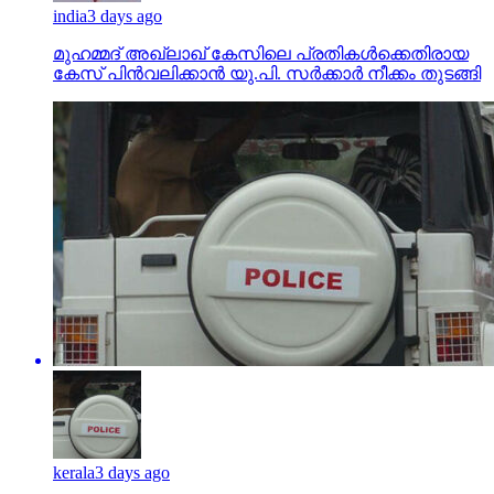
india
3 days ago
മുഹമ്മദ് അഖ്‌ലാഖ് കേസിലെ പ്രതികള്‍ക്കെതിരായ
കേസ് പിന്‍വലിക്കാന്‍ യു.പി. സര്‍ക്കാര്‍ നീക്കം തുടങ്ങി
kerala
3 days ago