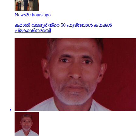
News
20 hours ago
കമാൽ വരദൂരിൻ്റെ 50 ഫുട്ബോൾ കഥകൾ
പ്രകാശിതമായി