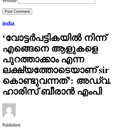
Website
india
‘വോട്ടര്‍പട്ടികയില്‍ നിന്ന്
എങ്ങെനെ ആളുകളെ
പുറത്താക്കാം എന്ന
ലക്ഷ്യത്തോടെയാണ് sir
കൊണ്ടുവന്നത്’: അഡ്വ.
ഹാരിസ് ബീരാൻ എംപി
Published