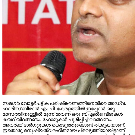
സമഗ്ര വോട്ടര്‍പട്ടിക പരിഷ്‌കരണത്തിനെതിരെ അഡ്വ.
ഹാരിസ് ബീരാന്‍ എം.പി. കേരളത്തില്‍ ഇപ്പോള്‍ ഒരു
മാസത്തിനുള്ളില്‍ മൂന്ന് തവണ ഒരു ബിഎല്‍ഒ വീടുകള്‍
കയറിയിറങ്ങണം. ഫോമുകള്‍ പൂരിപ്പിച്ച് വാങ്ങണം.
അവര്‍ക്ക് ടാര്‍ഗറ്റുകള്‍ കൊടുത്തുകൊണ്ടിരിക്കുകയാണ്.
ഇതൊരു മനുഷ്യത്വരഹിതമായ പ്രവൃത്തിയായിട്ടാണ്