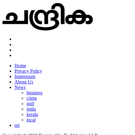
Home
Privacy Policy
Impressum
About Us
News
business
crime
gulf
india
kerala
local
nri