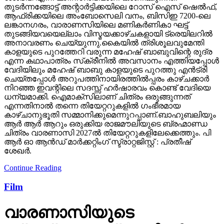
തുടര്‍ന്നങ്ങോട്ട് അന്റാര്‍ട്ടിക്കയിലെ റോസ് ഐസ് ഷെല്‍ഫ്,
ആഫ്രിക്കയിലെ അംബോസെലി വനം, ബിസിഇ 7200-ലെ
ലങ്കാനഗരം, വാരാണസിയിലെ മണികര്‍ണികാ ഘട്ട്
തുടങ്ങിയവയെല്ലാം വിസ്മയക്കാഴ്ചകളായി ട്രെയിലറില്‍
അനാവരണം ചെയ്യുന്നു.കൈയില്‍ ത്രിശൂലവുമേന്തി
കാളയുടെ പുറത്തേറി വരുന്ന മഹേഷ് ബാബുവിന്റെ രുദ്ര
എന്ന കഥാപാത്രം സ്‌ക്രീനിൽ അവസാനം എത്തിയപ്പോൾ
വേദിയിലും മഹേഷ് ബാബു കാളയുടെ പുറത്തു എൻട്രി
ചെയ്തപ്പോൾ അറുപത്തിനായിരത്തിൽപ്പരം കാഴ്ചക്കാർ
നിറഞ്ഞ ഇവന്റിലെ സദസ്സ് ഹർഷാരവം കൊണ്ട് വേദിയെ
ധന്യമാക്കി. ഐമാക്‌സിലാണ് ചിത്രം ഒരുങ്ങുന്നത്
എന്നതിനാല്‍ തന്നെ തിയേറ്ററുകളില്‍ ഗംഭീരമായ
കാഴ്ചാനുഭൂതി സമ്മാനിക്കുമെന്നുറപ്പാണ്.ബാഹുബലിയും
ആർ ആർ ആറും ഒരുക്കിയ രാജമൗലിയുടെ ബ്രഹ്മാണ്ഡ
ചിത്രം വാരണാസി 2027ൽ തിയേറ്ററുകളിലേക്കെത്തും. പി
ആർ ഓ ആൻഡ് മാർക്കറ്റിംഗ് സ്ട്രാറ്റജിസ്റ്റ് : പ്രതീഷ്
ശേഖർ.
Continue Reading
Film
വാരണാസിയുടെ