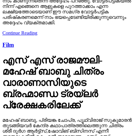
നാം കാണുന്നതെന്ന് അദ്ദേഹം പറഞ്ഞു. വോട്ടര്‍പട്ടികയില്‍
നിന്ന് എങ്ങെനെ ആളുകളെ പുറത്താക്കാം എന്ന
ലക്ഷ്യത്തോടെയാണ് ഈ സമഗ്ര വോട്ടര്‍പട്ടിക
പരിഷ്‌കരണമെന്ന് നാം ഭയപ്പെടേണ്ടിയിരിക്കുന്നുവെന്നും
അദ്ദേഹം വ്യക്തമാക്കി.
Continue Reading
Film
എസ് എസ് രാജമൗലി-
മഹേഷ് ബാബു ചിത്രം
വാരാണാസിയുടെ
ബ്രഹ്മാണ്ഡ ട്രയ്ലർ
പ്രേക്ഷകരിലേക്ക്
മഹേഷ് ബാബു, പ്രിയങ്ക ചോപ്ര, പൃഥ്വിരാജ് സുകുമാരൻ
തുടങ്ങിയവർ കേന്ദ്ര കഥാപാത്രത്തിലെത്തുന്ന ചിത്രം
ശ്രീ ദുർഗ ആർട്ട്സ്,ഷോവിങ് ബിസിനസ് എന്നീ