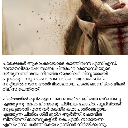
പ്രേക്ഷകര്‍ ആകാംക്ഷയോടെ കാത്തിരുന്ന എസ്.എസ്.
രാജമൗലിമഹേഷ് ബാബു ചിത്രം ‘വാരണാസി’യുടെ
ഭര്തൃസന്ദര്‍ശനം നിറഞ്ഞ ട്രെയിലര്‍ വിസ്മയമായി
പുറത്തുവന്നു. ഹൈദരാബാദിലെ റാമോജി ഫിലിം
സിറ്റിയില്‍ നടന്ന അതിവിശാലമായ ചടങ്ങിലാണ് ട്രെയിലര്‍
റിലീസ് ചെയ്തത്.
ചിത്രത്തില്‍ രുദ്ര എന്ന കഥാപാത്രമായി മഹേഷ് ബാബു
എത്തുന്നു. മഹേഷ് ബാബു, പ്രിയങ്ക ചോപ്ര, പൃഥ്വിരാജ്
സുകുമാരന്‍ എന്നിവര്‍ കേന്ദ്ര കഥാപാത്രങ്ങളായി
എത്തുന്ന ചിത്രം ശ്രീ ദുര്ഗ ആര്‍ട്‌സ്, ഷോവിങ്
ബിസിനസ് ബാനറുകളില്‍ കെ. എല്‍. നാരായണ,
എസ്.എസ്. കര്‍ത്തികേയ എന്നിവര്‍ നിര്‍മ്മിക്കുന്നു.