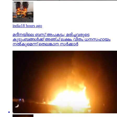
india
18 hours ago
മദീനയിലെ ബസ് അപകടം; മരിച്ചവരുടെ
കുടുംബങ്ങള്‍ക്ക് അഞ്ച് ലക്ഷം വീതം ധനസഹായം
നല്‍കുമെന്ന് തെലങ്കാന സര്‍ക്കാര്‍