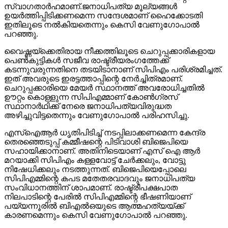
സ്വാഗതാര്‍ഹമാണ്.ജനാധിപത്യ മൂല്യങ്ങള്‍
ഉയര്‍ത്തിപ്പിടിക്കണമെന്ന സന്ദേശമാണ് ഹൈക്കോടതി
ഇതിലൂടെ നല്‍കിയതെന്നും കെസി വേണുഗോപാല്‍
പറഞ്ഞു.
വൈഷ്ണയ്‌ക്കെതിരായ നീക്കത്തിലൂടെ ചെറുപ്പക്കാരികളായ
പെണ്‍കുട്ടികള്‍ സജീവ രാഷ്ട്രീയരംഗത്തേക്ക്
കടന്നുവരുന്നതിനെ തടയിടാനാണ് സിപിഎം പരിശ്രമിച്ചത്.
ഇത് അവരുടെ ഇരട്ടത്താപ്പിന്റെ നേര്‍ച്ചിത്രമാണ്.
ചെറുപ്പക്കാരിയെ മേയര്‍ സ്ഥാനത്ത് അവരോധിച്ചതില്‍
ഊറ്റം കൊള്ളുന്ന സിപിഎമ്മാണ് കോണ്‍ഗ്രസ്
സ്ഥാനാര്‍ഥിക്ക് നേരെ ജനാധിപത്യവിരുദ്ധത
അഴിച്ചുവിട്ടതെന്നും വേണുഗോപാല്‍ പരിഹസിച്ചു.
എസ്‌ഐആര്‍ ധൃതിപിടിച്ച് നടപ്പിലാക്കണമെന്ന കേന്ദ്ര
തെരഞ്ഞെടുപ്പ് കമ്മീഷന്റെ പിടിവാശി ബിജെപിയെ
സഹായിക്കാനാണ്. അതിനിടെയാണ് എസ് ഐ ആര്‍
മറയാക്കി സിപിഎം കള്ളവോട്ട് ചേര്‍ക്കലും, വോട്ടു
നിഷേധിക്കലും നടത്തുന്നത്. ബിജെപിയെപ്പോലെ
സിപിഎമ്മിന്റെ കപട മതേതരവാദവും ജനാധിപത്യ
സംവിധാനത്തിന് ശാപമാണ്. രാഷ്ട്രീപക്ഷപാത
നിലപാടിന്റെ പേരില്‍ സിപിഎമ്മിന്റെ ഭീഷണിയാണ്
പയ്യന്നൂരില്‍ ബിഎല്‍ഒയുടെ ആത്മഹത്യയ്ക്ക്
കാരണമെന്നും കെസി വേണുഗോപാല്‍ പറഞ്ഞു.