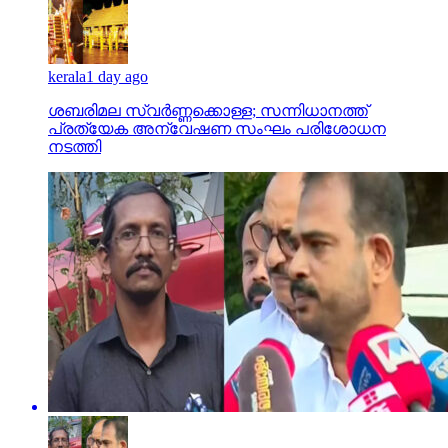
kerala
1 day ago
ശബരിമല സ്വര്‍ണ്ണക്കൊള്ള; സന്നിധാനത്ത്
പ്രത്യേക അന്വേഷണ സംഘം പരിശോധന
നടത്തി