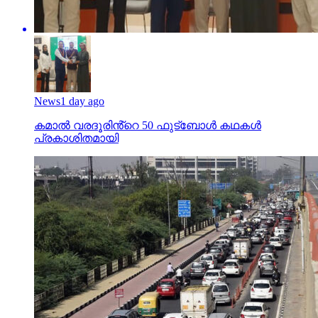
News
1 day ago
കമാൽ വരദൂരിൻ്റെ 50 ഫുട്ബോൾ കഥകൾ
പ്രകാശിതമായി