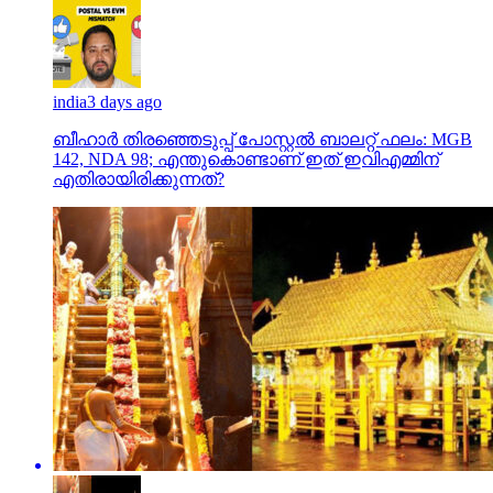
india
3 days ago
ബീഹാർ തിരഞ്ഞെടുപ്പ് പോസ്റ്റൽ ബാലറ്റ് ഫലം: MGB
142, NDA 98; എന്തുകൊണ്ടാണ് ഇത് ഇവിഎമ്മിന്
എതിരായിരിക്കുന്നത്?