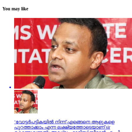
You may like
‘വോട്ടര്‍പട്ടികയില്‍ നിന്ന് എങ്ങെനെ ആളുകളെ
പുറത്താക്കാം എന്ന ലക്ഷ്യത്തോടെയാണ് sir