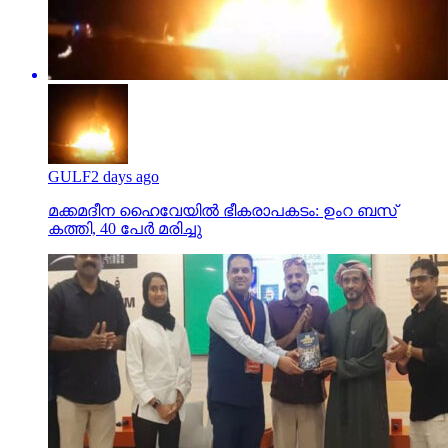
GULF
2 days ago
മക്കമദീന ഹൈവേയില്‍ ഭീകരാപകടം: ഉംറ ബസ്
കത്തി, 40 പേര്‍ മരിച്ചു