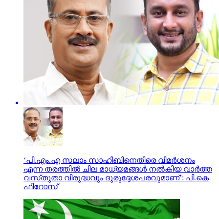
‘പി.എം.എ സലാം സാഹിബിനെതിരെ വിമർശനം
എന്ന തരത്തിൽ ചില മാധ്യമങ്ങൾ നൽകിയ വാർത്ത
വസ്‌തുതാ വിരുദ്ധവും ദുരുദ്ദേശപരവുമാണ്’: പി.കെ
ഫിറോസ്‌