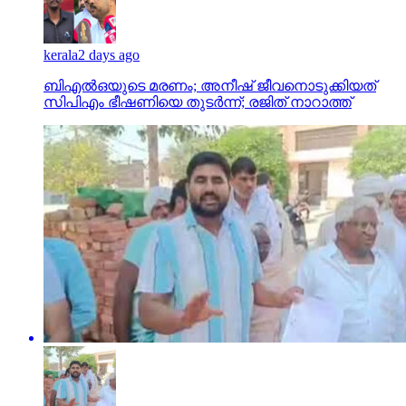
kerala
2 days ago
ബിഎല്‍ഒയുടെ മരണം; അനീഷ് ജീവനൊടുക്കിയത്
സിപിഎം ഭീഷണിയെ തുടര്‍ന്ന്; രജിത് നാറാത്ത്