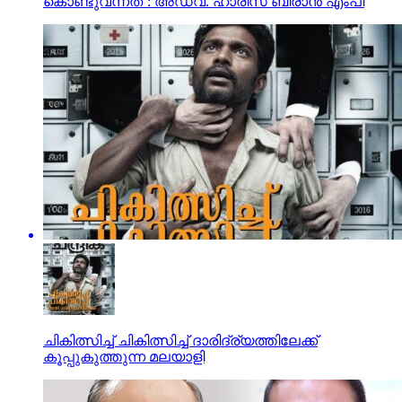
കൊണ്ടുവന്നത്’: അഡ്വ. ഹാരിസ് ബീരാൻ എംപി
ചികിത്സിച്ച് ചികിത്സിച്ച് ദാരിദ്ര്യത്തിലേക്ക്
കൂപ്പുകുത്തുന്ന മലയാളി