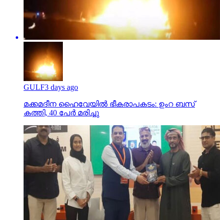
GULF
3 days ago
മക്കമദീന ഹൈവേയില്‍ ഭീകരാപകടം: ഉംറ ബസ്
കത്തി, 40 പേര്‍ മരിച്ചു