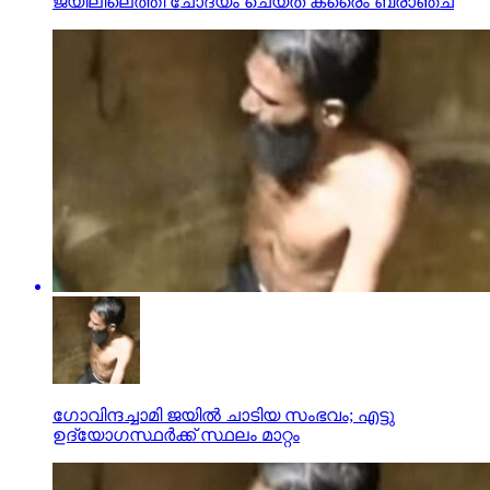
ജയിലിലെത്തി ചോദ്യം ചെയ്ത് ക്രൈം ബ്രാഞ്ച്
ഗോവിന്ദച്ചാമി ജയില്‍ ചാടിയ സംഭവം; എട്ടു
ഉദ്യോഗസ്ഥര്‍ക്ക് സ്ഥലം മാറ്റം