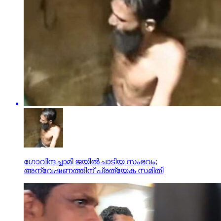
ഗോവിന്ദച്ചാമി ജയില്‍ചാടിയ സംഭവം;
അന്വേഷണത്തിന് പ്രത്യേക സമിതി