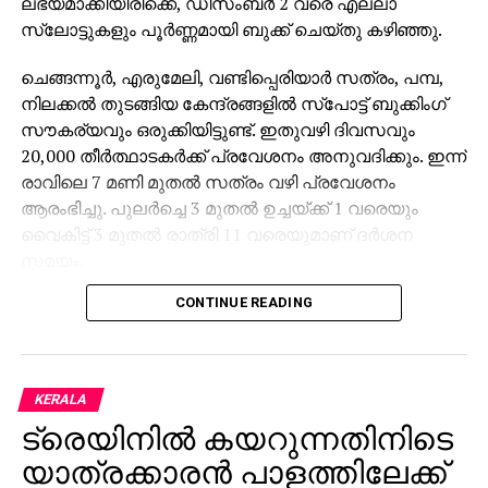
ലഭ്യമാക്കിയിരിക്കെ, ഡിസംബര്‍ 2 വരെ എല്ലാ
സ്ലോട്ടുകളും പൂര്‍ണ്ണമായി ബുക്ക് ചെയ്തു കഴിഞ്ഞു.
ചെങ്ങന്നൂര്‍, എരുമേലി, വണ്ടിപ്പെരിയാര്‍ സത്രം, പമ്പ,
നിലക്കല്‍ തുടങ്ങിയ കേന്ദ്രങ്ങളില്‍ സ്‌പോട്ട് ബുക്കിംഗ്
സൗകര്യവും ഒരുക്കിയിട്ടുണ്ട്. ഇതുവഴി ദിവസവും
20,000 തീര്‍ത്ഥാടകര്‍ക്ക് പ്രവേശനം അനുവദിക്കും. ഇന്ന്
രാവിലെ 7 മണി മുതല്‍ സത്രം വഴി പ്രവേശനം
ആരംഭിച്ചു. പുലര്‍ച്ചെ 3 മുതല്‍ ഉച്ചയ്ക്ക് 1 വരെയും
വൈകിട്ട് 3 മുതല്‍ രാത്രി 11 വരെയുമാണ് ദര്‍ശന
സമയം.
CONTINUE READING
അതേസമയം, ശബരിമല സ്വര്‍ണ്ണകൊള്ള കേസില്‍
എസ്.ഐ.ടി സംഘം ഇന്ന് സന്നിധാനത്ത് പരിശോധന
നടത്തും. ശ്രീകോവിലിലെ ദ്വാരപാലക പാളി,
കട്ടിളപ്പാളി എന്നിവര്‍ ഉള്‍പ്പെടെയുള്ള ഭാഗങ്ങളില്‍
KERALA
നിന്നും സാമ്പിളുകള്‍ ശേഖരിച്ച് ശാസ്ത്രീയ പരിശോധന
ട്രെയിനില്‍ കയറുന്നതിനിടെ
നടത്തുകയാണ്.
യാത്രക്കാരന്‍ പാളത്തിലേക്ക്
സ്വര്‍ണ്ണകൊള്ള കേസിലെ രേഖകള്‍ ആവശ്യപ്പെട്ടുള്ള