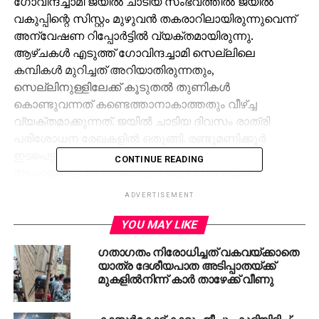
ഗോവിന്ദച്ചാമി ജയില്‍ ചാടിയ സംഭവത്തില്‍ ജയില്‍
വകുപ്പിന്റെ സിസ്റ്റം മുഴുവന്‍ തകരാറിലായിരുന്നുവെന്ന്
അന്വേഷണ റിപ്പോര്‍ട്ടില്‍ വ്യക്തമായിരുന്നു.
ആഴ്ചകള്‍ എടുത്ത് ഗോവിന്ദച്ചാമി സെല്ലിലെ
കമ്പികള്‍ മുറിച്ചത് അറിയാതിരുന്നതും,
സെല്ലിനുള്ളിലേക്ക് കൂടുതല്‍ തുണികള്‍
കൊണ്ടുവന്നത് കണ്ടെത്താനാകാത്തതും വീഴ്ച്ച
വ്യക്തമാക്കുന്നത്. ജയില്‍ ചാടിയ ദിവസം രാത്രി
പരിശോധന രേഖകളില്‍ ഒതുങ്ങി. രണ്ടുമണിക്കൂര്‍
ഇടപെട്ട് സെല്‍ പരിശോധിക്കണമെന്ന ചട്ടം
CONTINUE READING
നടപ്പായില്ല. ജീവനക്കാരുടെ കുറവ് വീഴ്ചയ്ക്ക്
കാരണമായി എന്ന് ജയില്‍ മേധാവിക്ക് നല്‍കിയ
ADVERTISEMENT
റിപ്പോര്‍ട്ടില്‍ ചൂണ്ടിക്കാട്ടുന്നുണ്ട്.
YOU MAY LIKE
ഗതാഗതം നിരോധിച്ചത് വകവയ്ക്കാതെ
യാത്ര ദേശീയപാത അടിപ്പാതയ്ക്ക്
RELATED TOPICS:
മുകളില്‍നിന്ന് കാര്‍ താഴേക്ക് വീണു
GOVINDACHAMI
KERALA
LATEST NEWS
UP NEXT
പത്തനംതിട്ടയില്‍ തെരുവുനായ ആക്രമണം;
കാസര്‍കോട് കാറും ജീപ്പും കൂട്ടിയിടിച്ച്