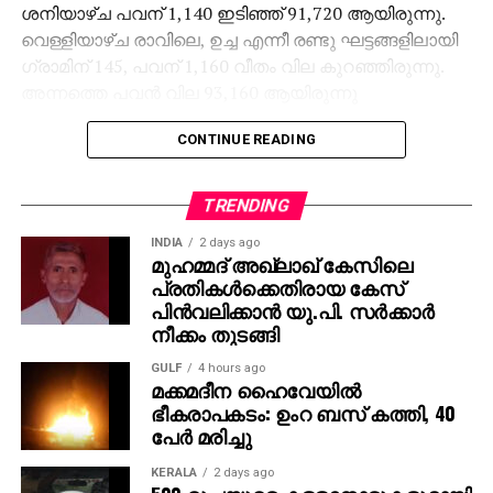
ശനിയാഴ്ച പവന് 1,140 ഇടിഞ്ഞ് 91,720 ആയിരുന്നു.
വെള്ളിയാഴ്ച രാവിലെ, ഉച്ച എന്നീ രണ്ടു ഘട്ടങ്ങളിലായി
ഗ്രാമിന് 145, പവന് 1,160 വീതം വില കുറഞ്ഞിരുന്നു.
അന്നത്തെ പവന്‍ വില 93,160 ആയിരുന്നു
CONTINUE READING
TRENDING
INDIA
2 days ago
മുഹമ്മദ് അഖ്‌ലാഖ് കേസിലെ
പ്രതികള്‍ക്കെതിരായ കേസ്
പിന്‍വലിക്കാന്‍ യു.പി. സര്‍ക്കാര്‍
നീക്കം തുടങ്ങി
GULF
4 hours ago
മക്കമദീന ഹൈവേയില്‍
ഭീകരാപകടം: ഉംറ ബസ് കത്തി, 40
പേര്‍ മരിച്ചു
KERALA
2 days ago