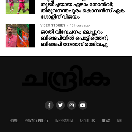
തുടര്‍ച്ചയായ ഏഴാം തോല്‍വി;
തിരുവനന്തപുരം കൊമ്പന്‍സ് ഏക
ഗോളിന് വിജയം
VIDEO STORIES
16 hours ago
ജാതി വിവേചനം; മലപ്പുറം
ബിജെപിയില്‍ പൊട്ടിത്തെറി,
ബിജെപി നേതാവ് രാജിവച്ചു
HOME
PRIVACY POLICY
IMPRESSUM
ABOUT US
NEWS
NRI