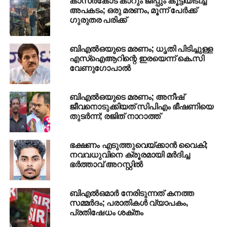
അഞ്ച് പേര്‍ക്ക് പരിക്ക്
അപകടം; ഒരു മരണം, മൂന്ന് പേര്‍ക്ക്
ഗുരുതര പരിക്ക്
DON'T MISS
പത്തനംതിട്ടയില്‍ കെഎസ്ആര്‍ടിസി ബസിന്
പിന്നില്‍ സ്വകാര്യ ബസ് ഇടിപ്പിച്ച് ഡ്രൈവറുടെ
ബിഎല്‍ഒയുടെ മരണം; ധൃതി പിടിച്ചുള്ള
ഗുണ്ടായിസം
എസ്‌ഐആറിന്റെ ഇരയെന്ന് കെ.സി
വേണുഗോപാല്‍
ബിഎല്‍ഒയുടെ മരണം; അനീഷ്
ജീവനൊടുക്കിയത് സിപിഎം ഭീഷണിയെ
തുടര്‍ന്ന്; രജിത് നാറാത്ത്
ഭക്ഷണം എടുത്തുവെയ്ക്കാന്‍ വൈകി;
നവവധുവിനെ ക്രൂരമായി മര്‍ദിച്ച
ഭര്‍ത്താവ് അറസ്റ്റില്‍
ബിഎല്‍ഒമാര്‍ നേരിടുന്നത് കനത്ത
സമ്മര്‍ദം; പരാതികള്‍ വ്യാപകം,
പ്രതിഷേധം ശക്തം