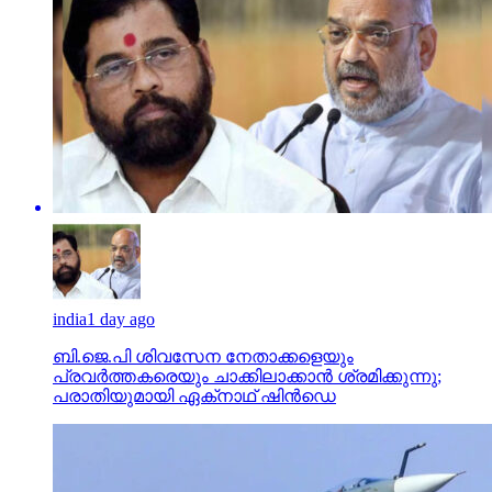
india
1 day ago
ബി.ജെ.പി ശിവസേന നേതാക്കളെയും
പ്രവര്‍ത്തകരെയും ചാക്കിലാക്കാന്‍ ശ്രമിക്കുന്നു;
പരാതിയുമായി ഏക്‌നാഥ് ഷിന്‍ഡെ