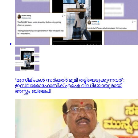
‘മുസ്‌ലിംകള്‍ സര്‍ക്കാര്‍ ഭൂമി തട്ടിയെടുക്കുന്നവര്‍’;
ഇസ്ലാമോഫോബിക് എഐ വീഡിയോയുമായി
അസ്സം ബിജെപി