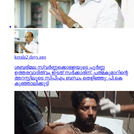
kerala
2 days ago
ശബരിമല സ്വര്‍ണ്ണക്കൊള്ളയുടെ പൂര്‍ണ്ണ
ഉത്തരവാദിത്വം ഇടത് സര്‍ക്കാരിന്, പത്മകുമാറിന്റെ
അറസ്റ്റിലൂടെ സിപിഎം ബന്ധം തെളിഞ്ഞു: പി.കെ
കുഞ്ഞാലിക്കുട്ടി