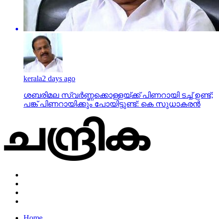
kerala
2 days ago
ശബരിമല സ്വര്‍ണ്ണക്കൊള്ളയ്ക്ക് പിണറായി ടച്ച് ഉണ്ട്;
പങ്ക് പിണറായിക്കും പോയിട്ടുണ്ട്: കെ സുധാകരന്‍
Home