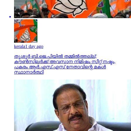
kerala
1 day ago
തൃശൂര്‍ ബി.ജെ.പിയില്‍ തമ്മില്‍ത്തല്ല്;
കൗണ്‍സിലര്‍ക്ക് അവസാന നിമിഷം സീറ്റ് നഷ്ടം,
പകരം ആര്‍.എസ്.എസ് നേതാവിന്റെ മകള്‍
സ്ഥാനാര്‍ത്ഥി