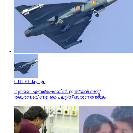
GULF
1 day ago
ദുബൈ എയര്‍ഷോയില്‍ ഇന്ത്യന്‍ ജെറ്റ്
തകര്‍ന്നുവീണു; പൈലറ്റിന് ദാരുണാന്ത്യം