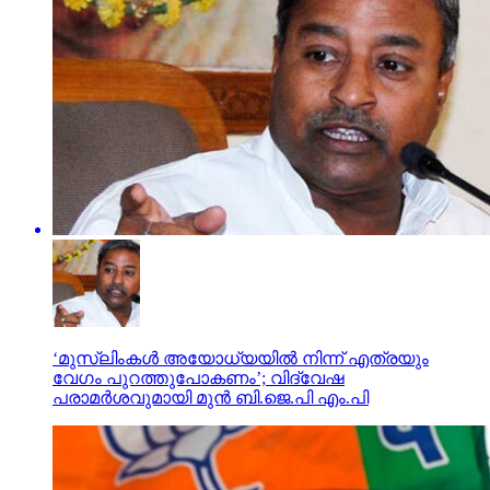
‘മുസ്‌ലിംകള്‍ അയോധ്യയില്‍ നിന്ന് എത്രയും
വേഗം പുറത്തുപോകണം’; വിദ്വേഷ
പരാമര്‍ശവുമായി മുന്‍ ബി.ജെ.പി എം.പി