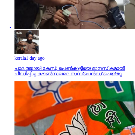
kerala
1 day ago
പാലത്തായി കേസ്; പെൺകുട്ടിയെ മാനസികമായി
പീഡിപ്പിച്ച കൗൺസലറെ സസ്പെൻഡ് ചെയ്തു