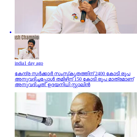
india
1 day ago
കേന്ദ്ര സര്‍ക്കാര്‍ സംസ്‌കൃതത്തിന് 2400 കോടി രൂപ
അനുവദിച്ചപ്പോള്‍ തമിഴിന് 150 കോടി രൂപ മാത്രമാണ്
അനുവദിച്ചത്: ഉദയനിധി സ്റ്റാലിന്‍