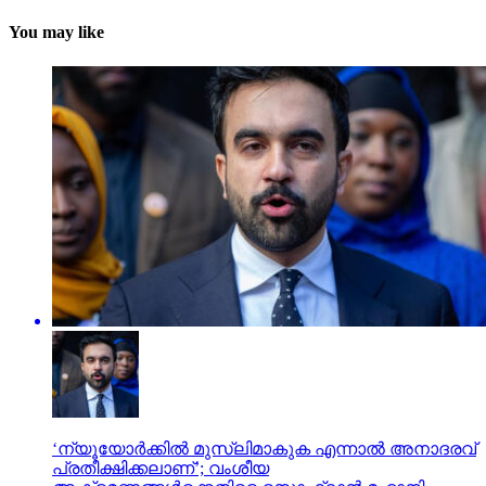
You may like
‘ന്യൂയോര്‍ക്കില്‍ മുസ്ലിമാകുക എന്നാല്‍ അനാദരവ്
പ്രതീക്ഷിക്കലാണ്’; വംശീയ