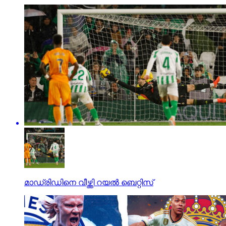
മാഡ്രിഡിനെ വീഴ്ത്തി റയല്‍ ബെറ്റിസ്‌