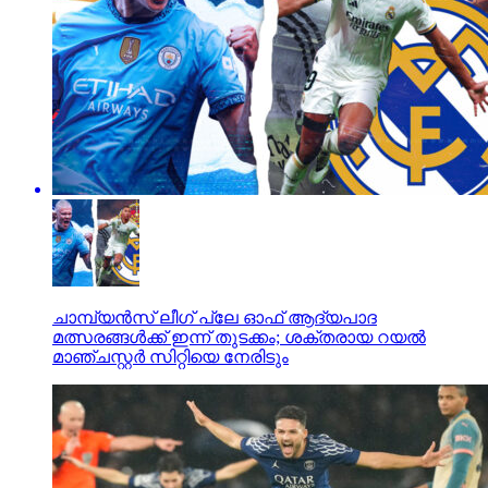
ചാമ്പ്യൻസ് ലീഗ് പ്ലേ ഓഫ് ആദ്യപാദ
മത്സരങ്ങൾക്ക് ഇന്ന് തുടക്കം; ശക്തരായ റയല്‍
മാഞ്ചസ്റ്റര്‍ സിറ്റിയെ നേരിടും