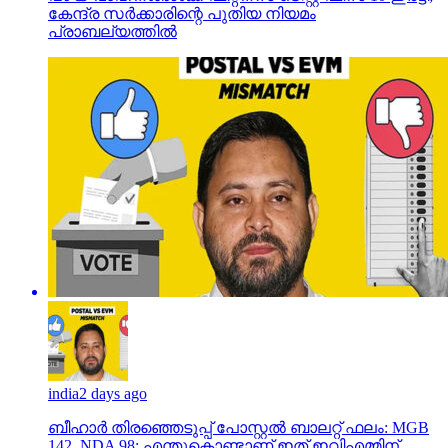
കേന്ദ്ര സര്‍ക്കാരിന്റെ പുതിയ നിയമം
പ്രാബല്യത്തില്‍
india
2 days ago
ബീഹാർ തിരഞ്ഞെടുപ്പ് പോസ്റ്റൽ ബാലറ്റ് ഫലം: MGB
142, NDA 98; എന്തുകൊണ്ടാണ് ഇത് ഇവിഎമ്മിന്