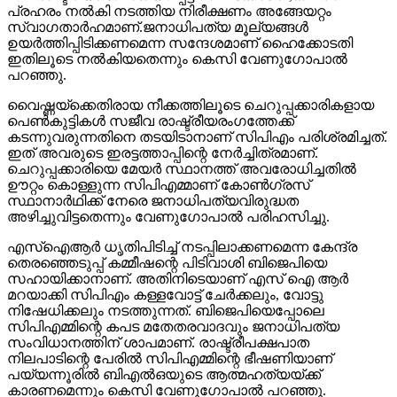
പ്രഹരം നല്‍കി നടത്തിയ നിരീക്ഷണം അങ്ങേയറ്റം
സ്വാഗതാര്‍ഹമാണ്.ജനാധിപത്യ മൂല്യങ്ങള്‍
ഉയര്‍ത്തിപ്പിടിക്കണമെന്ന സന്ദേശമാണ് ഹൈക്കോടതി
ഇതിലൂടെ നല്‍കിയതെന്നും കെസി വേണുഗോപാല്‍
പറഞ്ഞു.
വൈഷ്ണയ്‌ക്കെതിരായ നീക്കത്തിലൂടെ ചെറുപ്പക്കാരികളായ
പെണ്‍കുട്ടികള്‍ സജീവ രാഷ്ട്രീയരംഗത്തേക്ക്
കടന്നുവരുന്നതിനെ തടയിടാനാണ് സിപിഎം പരിശ്രമിച്ചത്.
ഇത് അവരുടെ ഇരട്ടത്താപ്പിന്റെ നേര്‍ച്ചിത്രമാണ്.
ചെറുപ്പക്കാരിയെ മേയര്‍ സ്ഥാനത്ത് അവരോധിച്ചതില്‍
ഊറ്റം കൊള്ളുന്ന സിപിഎമ്മാണ് കോണ്‍ഗ്രസ്
സ്ഥാനാര്‍ഥിക്ക് നേരെ ജനാധിപത്യവിരുദ്ധത
അഴിച്ചുവിട്ടതെന്നും വേണുഗോപാല്‍ പരിഹസിച്ചു.
എസ്‌ഐആര്‍ ധൃതിപിടിച്ച് നടപ്പിലാക്കണമെന്ന കേന്ദ്ര
തെരഞ്ഞെടുപ്പ് കമ്മീഷന്റെ പിടിവാശി ബിജെപിയെ
സഹായിക്കാനാണ്. അതിനിടെയാണ് എസ് ഐ ആര്‍
മറയാക്കി സിപിഎം കള്ളവോട്ട് ചേര്‍ക്കലും, വോട്ടു
നിഷേധിക്കലും നടത്തുന്നത്. ബിജെപിയെപ്പോലെ
സിപിഎമ്മിന്റെ കപട മതേതരവാദവും ജനാധിപത്യ
സംവിധാനത്തിന് ശാപമാണ്. രാഷ്ട്രീപക്ഷപാത
നിലപാടിന്റെ പേരില്‍ സിപിഎമ്മിന്റെ ഭീഷണിയാണ്
പയ്യന്നൂരില്‍ ബിഎല്‍ഒയുടെ ആത്മഹത്യയ്ക്ക്
കാരണമെന്നും കെസി വേണുഗോപാല്‍ പറഞ്ഞു.