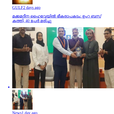
GULF
2 days ago
മക്കമദീന ഹൈവേയില്‍ ഭീകരാപകടം: ഉംറ ബസ്
കത്തി, 40 പേര്‍ മരിച്ചു
News
1 day ago