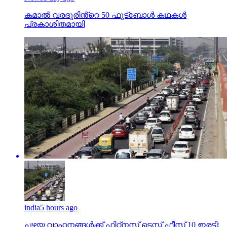
കമാൽ വരദൂരിൻ്റെ 50 ഫുട്ബോൾ കഥകൾ
പ്രകാശിതമായി
india
5 hours ago
പഴയ വാഹനങ്ങള്‍ക്ക് ഫിറ്റ്‌നസ് ടെസ്റ്റ് ഫീസ് 10 ഇരട്ടി;