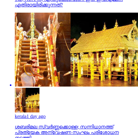
എതിരായിരിക്കുന്നത്?
kerala
1 day ago
ശബരിമല സ്വര്‍ണ്ണക്കൊള്ള; സന്നിധാനത്ത്
പ്രത്യേക അന്വേഷണ സംഘം പരിശോധന
നടത്തി