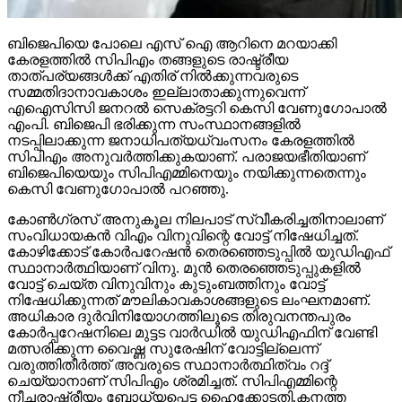
ബിജെപിയെ പോലെ എസ് ഐ ആറിനെ മറയാക്കി
കേരളത്തില്‍ സിപിഎം തങ്ങളുടെ രാഷ്ട്രീയ
താത്പര്യങ്ങള്‍ക്ക് എതിര് നില്‍ക്കുന്നവരുടെ
സമ്മതിദാനാവകാശം ഇല്ലാതാക്കുന്നുവെന്ന്
എഐസിസി ജനറല്‍ സെക്രട്ടറി കെസി വേണുഗോപാല്‍
എംപി. ബിജെപി ഭരിക്കുന്ന സംസ്ഥാനങ്ങളില്‍
നടപ്പിലാക്കുന്ന ജനാധിപത്യധ്വംസനം കേരളത്തില്‍
സിപിഎം അനുവര്‍ത്തിക്കുകയാണ്. പരാജയഭീതിയാണ്
ബിജെപിയെയും സിപിഎമ്മിനെയും നയിക്കുന്നതെന്നും
കെസി വേണുഗോപാല്‍ പറഞ്ഞു.
കോണ്‍ഗ്രസ് അനുകൂല നിലപാട് സ്വീകരിച്ചതിനാലാണ്
സംവിധായകന്‍ വിഎം വിനുവിന്റെ വോട്ട് നിഷേധിച്ചത്.
കോഴിക്കോട് കോര്‍പറേഷന്‍ തെരഞ്ഞെടുപ്പില്‍ യുഡിഎഫ്
സ്ഥാനാര്‍ത്ഥിയാണ് വിനു. മുന്‍ തെരഞ്ഞെടുപ്പുകളില്‍
വോട്ട് ചെയ്ത വിനുവിനും കുടുംബത്തിനും വോട്ട്
നിഷേധിക്കുന്നത് മൗലികാവകാശങ്ങളുടെ ലംഘനമാണ്.
അധികാര ദുര്‍വിനിയോഗത്തിലൂടെ തിരുവനന്തപുരം
കോര്‍പ്പറേഷനിലെ മുട്ടട വാര്‍ഡില്‍ യുഡിഎഫിന് വേണ്ടി
മത്സരിക്കുന്ന വൈഷ്ണ സുരേഷിന് വോട്ടില്ലെന്ന്
വരുത്തിതീര്‍ത്ത് അവരുടെ സ്ഥാനാര്‍ത്ഥിത്വം റദ്ദ്
ചെയ്യാനാണ് സിപിഎം ശ്രമിച്ചത്. സിപിഎമ്മിന്റെ
നീചരാഷ്ട്രീയം ബോധ്യപ്പെട്ട ഹൈക്കോടതി,കനത്ത