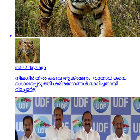
india
2 days ago
നീലഗിരിയില്‍ കടുവ ആക്രമണം; വയോധികയെ
കൊലപ്പെടുത്തി ശരീരഭാഗങ്ങള്‍ ഭക്ഷിച്ചതായി
റിപ്പോര്‍ട്ട്