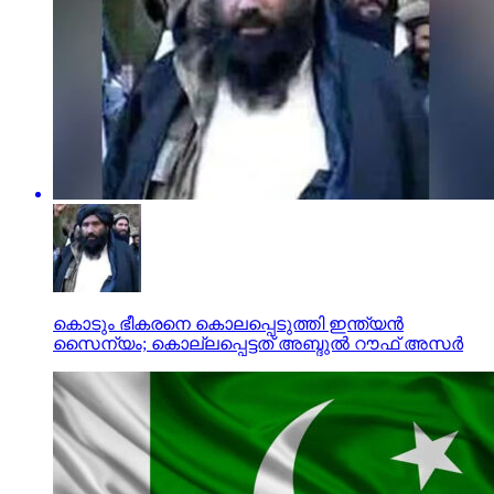
കൊടും ഭീകരനെ കൊലപ്പെടുത്തി ഇന്ത്യന്‍
സൈന്യം; കൊല്ലപ്പെട്ടത് അബ്ദുല്‍ റൗഫ് അസര്‍