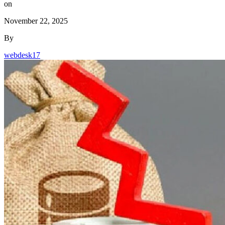
on
November 22, 2025
By
webdesk17