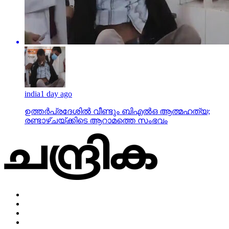
india
1 day ago
ഉത്തര്‍പ്രദേശില്‍ വീണ്ടും ബിഎല്‍ഒ ആത്മഹത്യ;
രണ്ടാഴ്ചയ്ക്കിടെ ആറാമത്തെ സംഭവം