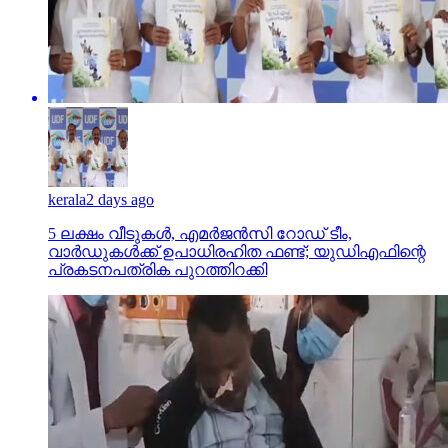
kerala
2 days ago
5 ലക്ഷം വീടുകള്‍, എമര്‍ജന്‍സി റോഡ് ടീം,
വാര്‍ഡുകള്‍ക്ക് ഉപാധിരഹിത ഫണ്ട്; യുഡിഎഫിന്റെ
പ്രകടനപത്രിക പുറത്തിറക്കി