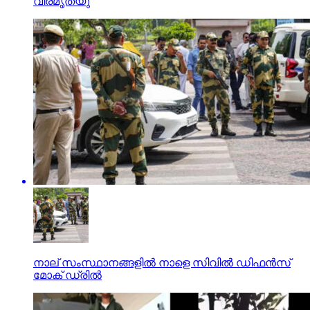
വീരമൃത്യു
നാല് സംസ്ഥാനങ്ങളില്‍ നാളെ സിവില്‍ ഡിഫന്‍സ്
മോക് ഡ്രില്‍