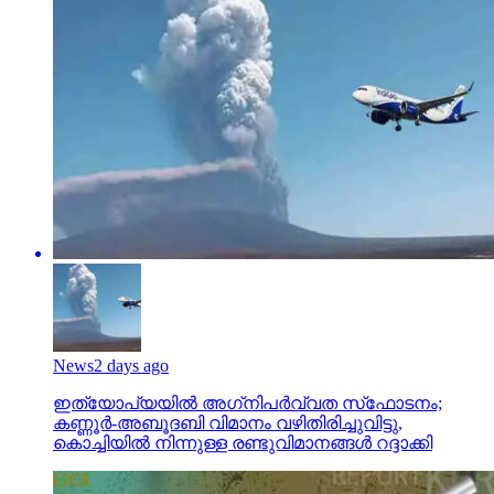
News
2 days ago
ഇത്യോപ്യയില്‍ അഗ്‌നിപര്‍വ്വത സ്‌ഫോടനം;
കണ്ണൂർ-അബൂദബി വിമാനം വഴിതിരിച്ചുവിട്ടു,
കൊച്ചിയിൽ നിന്നുള്ള രണ്ടുവിമാനങ്ങൾ റദ്ദാക്കി