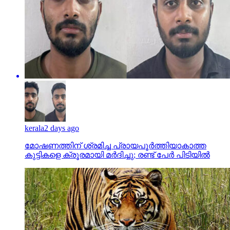
kerala
2 days ago
മോഷണത്തിന് ശ്രമിച്ച പ്രായപൂര്‍ത്തിയാകാത്ത
കുട്ടികളെ ക്രൂരമായി മര്‍ദിച്ചു; രണ്ട് പേര്‍ പിടിയില്‍