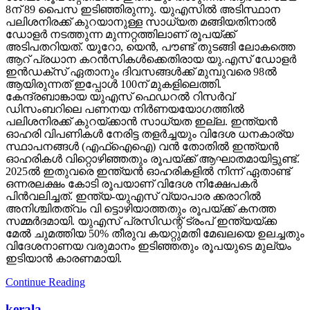
8ന് 89 പൈസ ഇടിഞ്ഞിരുന്നു. യുഎസില്‍ അടിസ്ഥാന
പലിശനിരക്ക് കുറയാനുള്ള സാധ്യത മങ്ങിയതിനാല്‍
ഡോളര്‍ നടത്തുന്ന മുന്നറ്റത്തിലാണ് രൂപയ്ക്ക്
അടിപതറിയത്. യൂറോ, യെന്‍, പൗണ്ട് തുടങ്ങി ലോകത്തെ
ആറ് പ്രധാന കറന്‍സികള്‍ക്കെതിരായ യു.എസ് ഡോളര്‍
ഇന്‍ഡക്‌സ് ഏതാനും ദിവസങ്ങള്‍ക്ക് മുമ്പുവരെ 98ല്‍
ആയിരുന്നത് ഇപ്പോള്‍ 100ന് മുകളിലെത്തി.
കേന്ദ്രബാങ്കായ യുഎസ് ഫെഡറല്‍ റിസര്‍വ്
ഡിസംബറിലെ പണനയ നിര്‍ണയയോഗത്തില്‍
പലിശനിരക്ക് കുറയ്ക്കാന്‍ സാധ്യത ഇല്ല. ഇന്ത്യന്‍
ഓഹരി വിപണികള്‍ നേരിട്ട തളര്‍ച്ചയും വിദേശ ധനകാര്യ
സ്ഥാപനങ്ങള്‍ (എഫ്‌ഐഐ) വന്‍ തോതില്‍ ഇന്ത്യന്‍
ഓഹരികള്‍ വിറ്റൊഴിഞ്ഞതും രൂപയ്ക്ക് ആഘാതമായിട്ടുണ്ട്.
2025ല്‍ ഇതുവരെ ഇന്ത്യന്‍ ഓഹരികളില്‍ നിന്ന് ഏതാണ്ട്
ഒന്നരലക്ഷം കോടി രൂപയാണ് വിദേശ നിക്ഷേപകര്‍
പിന്‍വലിച്ചത്. ഇന്ത്യ-യുഎസ് വ്യാപാര ക്കരാറില്‍
അനിശ്ചിതത്വം വി ട്ടൊഴിയാത്തതും രൂപയ്ക്ക് കനത്ത
സമ്മര്‍ദമായി. യുഎസ് പ്രസിഡന്റ് ട്രംപ് ഇന്ത്യയ്ക്ക
മേല്‍ ചുമത്തിയ 50% തീരുവ കയറ്റുമതി മേഖലയെ ഉലച്ചതും
വിദേശനാണയ വരുമാനം ഇടിഞ്ഞതും രൂപയുടെ മുല്യം
ഇടിയാന്‍ കാരണമായി.
Continue Reading
kerala