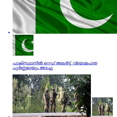
പാകിസ്ഥാനില്‍ റെഡ് അലര്‍ട്ട്, വ്യോമപാത
പൂര്‍ണ്ണമായും അടച്ചു