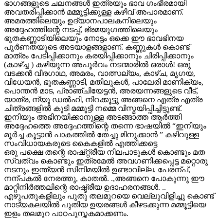
ഭാഗങ്ങളുടെ ചലനങ്ങൾ ഇത്രയും ഭാവ ഗംഭീരമായി
അവതരിപ്പിക്കാൻ മമ്മൂട്ടിക്കുള്ള കഴിവ് അപാരമാണ്.
അമരത്തിലെയും ഉദ്യാനപാലകനിലെയും
അദ്ദേഹത്തിന്റെ നടപ്പ്, ഭ്രമയുഗത്തിലെയും
ഭൂതകണ്ണാടിയിലെയും നോട്ടം ഒക്കെ ഈ ഭാവഭിനയ
പൂർണതയുടെ അടയാളങ്ങളാണ്. കണ്ണുകൾ കൊണ്ട്
മാത്രം പേടിപ്പിക്കാനും കരയിപ്പിക്കാനും ചിരിപ്പിക്കാനും
(കാഴ്ച്ച ) കഴിയുന്ന അപൂർവം നടന്മാരിൽ ഒരാൾ! ഒരു
വടക്കൻ വീരഗാഥ, അമരം, വാത്സല്യം, കാഴ്ച, മൃഗയ,
വിധേയൻ, ഭൂതകണ്ണാടി, മതിലുകൾ, പാലേരി മാണിക്യം,
പൊന്തൻ മാട, പ്രാഞ്ചിയേട്ടൻ, അരയന്നങ്ങളുടെ വീട്,
യാത്ര, ന്യൂ ഡൽഹി, നിറക്കൂട്ടു അങ്ങനെ എത്ര എത്ര
ചിത്രങ്ങളിൽ കൂടി മമ്മൂട്ടി നമ്മെ വിസ്മയിപ്പിച്ചിട്ടുണ്ട്.
ഇനിയും അഭിനയിക്കാനുള്ള അടങ്ങാത്ത ആർത്തി
അദ്ദേഹത്തെ അദ്ദേഹത്തിന്റെ തന്നെ ഭാഷയിൽ “ഇനിയും
മൂർച്ച കൂട്ടാൻ പാകത്തിൽ തേച്ചു മിനുക്കാൻ ” കഴിവുള്ള
സംവിധായകരുടെ കൈകളിൽ എത്തിക്കട്ടെ
ഒരു പക്ഷെ തന്റെ രാഷ്റ്റ്രീയ നിലപാടുകൾ കൊണ്ടും മത
സ്വത്വം കൊണ്ടും ഇത്രമേൽ അവഗണിക്കപ്പെട്ട മറ്റൊരു
നടനും ഇന്ത്യൻ സിനിമയിൽ ഉണ്ടാവില്ല. പേരന്പ്,
നന്പകൽ നേരത്തു, കാതൽ. .,അങ്ങനെ പോകുന്നു ഈ
മാറ്റിനിർത്തലിന്റെ രാഷ്ട്രീയ ഉദാഹരനങ്ങൾ. ..
എഴുപതുകളിലും പുതു തലമുറയെ വെല്ലുവിളിച്ചു കൊണ്ട്
നാട്യകലയിൽ പുതിയ ഉയരങ്ങൾ കീഴടക്കുന്ന മമ്മൂട്ടിയെ
ഇളം തലമുറ പാഠപുസ്തകമാക്കണം.