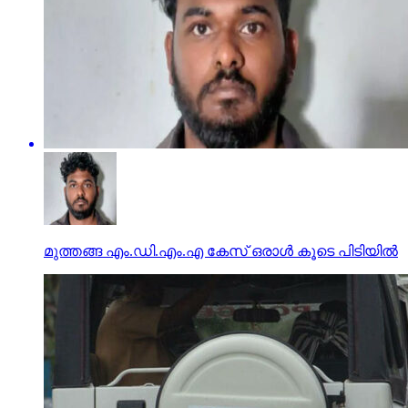
മുത്തങ്ങ എം.ഡി.എം.എ കേസ് ഒരാള്‍ കൂടെ പിടിയില്‍