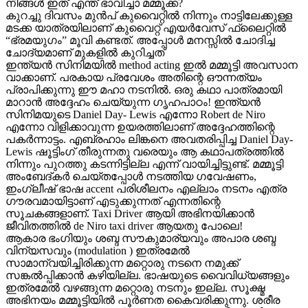
നിങ്ങൾ ഇത് എന്ത് ഭാവിച്ചാ മമ്മൂക്ക?
കുറച്ചു ദിവസം മുൻപ് കുവൈറ്റിൽ നിന്നും നാട്ടിലേക്കുള്ള
മടക്ക യാത്രയിലാണ് കുവൈറ്റ്‌ എയർവേസ് ഫ്ലൈറ്റിൽ
“ഭ്രമയുഗം” മൂവി കണ്ടത്. അപ്പോൾ മനസ്സിൽ ചോദിച്ച
ചോദ്യമാണ് മുകളിൽ കുറിച്ചത്
ഇന്ത്യൻ സിനിമയിൽ method acting ഇൽ മമ്മൂട്ടി അവസാന
വാക്കാണ്. പരകായ പ്രവേശം അതിന്റെ ഔന്നത്യം
പ്രാപിക്കുന്നു ഈ മഹാ നടനിൽ. ഒരു കഥാ പാത്രമായി
മാറാൻ അദ്ദേഹം ചെയ്യുന്ന ഗൃഹപാഠം! ഇന്ത്യൻ
സിനിമയുടെ Daniel Day- Lewis എന്നോ Robert de Niro
എന്നോ വിളിക്കാവുന്ന ഉയരത്തിലാണ് അദ്ദേഹത്തിന്റെ
പകർന്നാട്ടം. എബ്രഹാം ലിങ്കനെ അവതരിപ്പിച്ച Daniel Day-
Lewis ഷൂട്ടിംഗ് തീരുന്നതു വരെയും ആ കഥാപത്രത്തിൽ
നിന്നും പുറത്തു കടന്നിട്ടില്ല എന്ന് വായിച്ചിട്ടുണ്ട്. മമ്മൂട്ടി
അംബേദ്കർ ചെയ്തപ്പോൾ നടത്തിയ ഗവേഷണം,
ഇംഗ്ലീഷ് ഭാഷ accent പരിശീലനം എല്ലാം നടനം എത്ര
ഗൗരവമായിട്ടാണ് എടുക്കുന്നത് എന്നതിന്റെ
സൂചകങ്ങളാണ്. Taxi Driver ആയി അഭിനയിക്കാൻ
ജീവിതത്തിൽ de Niro taxi driver ആയതു പോലെ!
ആകാര ഭംഗിയും ശബ്ദ സൗകുമാര്യവും അപാര ശബ്ദ
വിന്യസവും (modulation ) ഇത്രമേൽ
സാമാന്വയിച്ചിരിക്കുന്ന മറ്റൊരു നടനെ നമുക്ക്
സങ്കൽപ്പിക്കാൻ കഴിയില്ല. ഭാഷയുടെ വൈവിധ്യങ്ങളും
ഇത്രമേൽ വഴങ്ങുന്ന മറ്റൊരു നടനും ഇല്ല. സൂക്ഷ്മ
അഭിനയം മമ്മൂട്ടിയിൽ പൂർണത കൈവരിക്കുന്നു. ശരീര