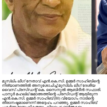
മുസ്‌ലിം ലീഗ് നേതാവ് എന്‍.കെ.സി. ഉമ്മര്‍ സാഹിബിന്റെ
നിര്യാണത്തില്‍ അനുശോചിച്ച് മുസ്‌ലിം ലീഗ് ദേശീയ
വൈസ് പ്രസിഡന്റ് കെ. സൈനുല്‍ ആബിദീന്‍ സഫാരി.
പാനൂര്‍ മഹല്ല് ജമാഅത്തിന്റെ പ്രസിഡന്റ് ആയിരുന്ന
എന്‍.കെ.സി. ഉമ്മര്‍ സാഹിബ് (80) വിയോഗം നാടിന്റെ
തീരാനഷ്ടമാണെന്ന് അദ്ദേഹം പറഞ്ഞു. ഉമ്മര്‍ സാഹിബ്
പകര്‍ന്ന മാനുഷികതയും വിലപ്പെട്ട ഓര്‍മ്മകളും