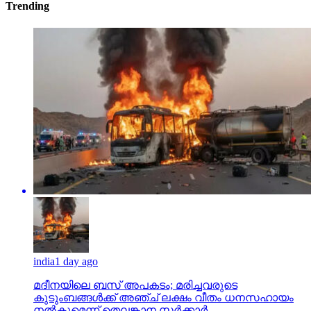
Trending
india
1 day ago
മദീനയിലെ ബസ് അപകടം; മരിച്ചവരുടെ
കുടുംബങ്ങള്‍ക്ക് അഞ്ച് ലക്ഷം വീതം ധനസഹായം
നല്‍കുമെന്ന് തെലങ്കാന സര്‍ക്കാര്‍