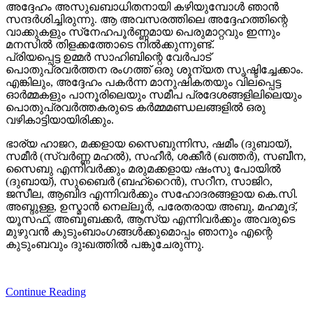
അദ്ദേഹം അസുഖബാധിതനായി കഴിയുമ്പോള്‍ ഞാന്‍
സന്ദര്‍ശിച്ചിരുന്നു. ആ അവസരത്തിലെ അദ്ദേഹത്തിന്റെ
വാക്കുകളും സ്‌നേഹപൂര്‍ണ്ണമായ പെരുമാറ്റവും ഇന്നും
മനസില്‍ തിളക്കത്തോടെ നില്‍ക്കുന്നുണ്ട്.
പ്രിയപ്പെട്ട ഉമ്മര്‍ സാഹിബിന്റെ വേര്‍പാട്
പൊതുപ്രവര്‍ത്തന രംഗത്ത് ഒരു ശൂന്യത സൃഷ്ടിച്ചേക്കാം.
എങ്കിലും, അദ്ദേഹം പകര്‍ന്ന മാനുഷികതയും വിലപ്പെട്ട
ഓര്‍മ്മകളും പാനൂരിലെയും സമീപ പ്രദേശങ്ങളിലിലെയും
പൊതുപ്രവര്‍ത്തകരുടെ കര്‍മ്മമണ്ഡലങ്ങളില്‍ ഒരു
വഴികാട്ടിയായിരിക്കും.
ഭാര്യ ഹാജറ, മക്കളായ സൈബുന്നിസ, ഷമീം (ദുബായ്),
സമീര്‍ (സ്വര്‍ണ്ണ മഹല്‍), സഹീര്‍, ശക്കീര്‍ (ഖത്തര്‍), സബീന,
സൈബു എന്നിവര്‍ക്കും മരുമക്കളായ ഷംസു പോയില്‍
(ദുബായ്), സുബൈര്‍ (ബഹ്‌റൈന്‍), സറീന, സാജിറ,
ജസീല, ആബിദ എന്നിവര്‍ക്കും സഹോദരങ്ങളായ കെ.സി.
അബ്ദുള്ള, ഉസ്മാന്‍ നെല്ലൂര്‍, പരേതരായ അബു, മഹമൂദ്,
യൂസഫ്, അബൂബക്കര്‍, ആസ്യ എന്നിവര്‍ക്കും അവരുടെ
മുഴുവന്‍ കുടുംബാംഗങ്ങള്‍ക്കുമൊപ്പം ഞാനും എന്റെ
കുടുംബവും ദുഃഖത്തില്‍ പങ്കുചേരുന്നു.
Continue Reading