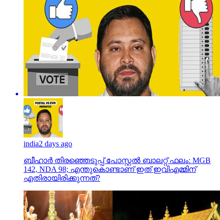
india
2 days ago
ബീഹാർ തിരഞ്ഞെടുപ്പ് പോസ്റ്റൽ ബാലറ്റ് ഫലം: MGB
142, NDA 98; എന്തുകൊണ്ടാണ് ഇത് ഇവിഎമ്മിന്
എതിരായിരിക്കുന്നത്?