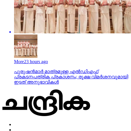
More
23 hours ago
പുരുഷന്‍മാര്‍ മാത്രമുള്ള എല്‍ഡിഎഫ്
പ്രകടനപത്രിക പ്രകാശനം; രൂക്ഷ വിമര്‍ശനവുമായി
ഇടത് അനുഭാവികൾ