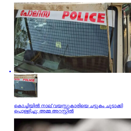
കൊച്ചിയില്‍ നാല് വയസ്സുകാരിയെ ചട്ടുകം ചൂടാക്കി
പൊള്ളിച്ചു; അമ്മ അറസ്റ്റില്‍