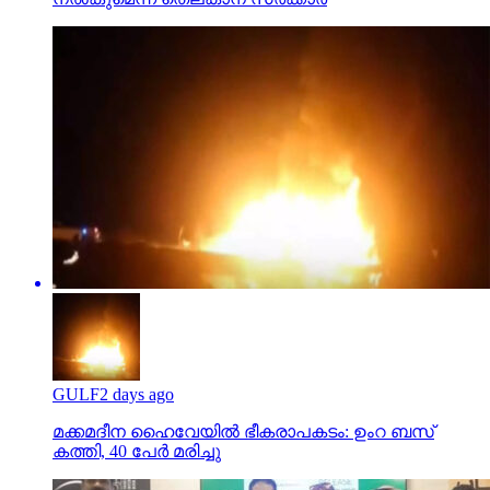
GULF
2 days ago
മക്കമദീന ഹൈവേയില്‍ ഭീകരാപകടം: ഉംറ ബസ്
കത്തി, 40 പേര്‍ മരിച്ചു