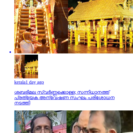
kerala
1 day ago
ശബരിമല സ്വര്‍ണ്ണക്കൊള്ള; സന്നിധാനത്ത്
പ്രത്യേക അന്വേഷണ സംഘം പരിശോധന
നടത്തി