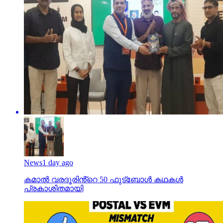
News
1 day ago
കമാൽ വരദൂരിൻ്റെ 50 ഫുട്ബോൾ കഥകൾ
പ്രകാശിതമായി