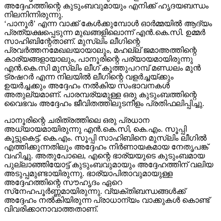
അദ്ദേഹത്തിന്റെ കുടുംബവുമായും എനിക്ക് ഹൃദയബന്ധം
നിലനിന്നിരുന്നു.
‘പാനൂര്‍’ എന്ന വാക്ക് കേള്‍ക്കുമ്പോള്‍ ഓര്‍മ്മയില്‍ ആദ്യം
പ്രത്യക്ഷപ്പെടുന്ന മുഖങ്ങളിലൊന്ന് എന്‍.കെ.സി. ഉമ്മര്‍
സാഹിബിന്റേതാണ്. മുസ്ലിം ലീഗിന്റെ
പ്രവര്‍ത്തനമേഖലയായാലും, മഹല്ല് ജമാഅത്തിന്റെ
കാര്യങ്ങളായാലും, പാനൂരിന്റെ പര്യായമായിരുന്നു
എന്‍.കെ.സി മുസ്ലിം ലീഗ് കൂത്തുപറമ്പ് മണ്ഡലം മുന്‍
ട്രഷറര്‍ എന്ന നിലയില്‍ ലീഗിന്റെ വളര്‍ച്ചയ്ക്കും
ഉയര്‍ച്ചക്കും അദ്ദേഹം നല്‍കിയ സംഭാവനകള്‍
അതുല്യമാണ്. പാരമ്പര്യമുള്ള ഒരു കുടുംബത്തിന്റെ
വൈഭവം അദ്ദേഹം ജീവിതത്തിലുടനീളം പ്രതിഫലിപ്പിച്ചു.
പാനൂരിന്റെ ചരിത്രത്തിലെ ഒരു പ്രധാന
അധ്യായമായിരുന്നു എന്‍.കെ.സി, കെ.എം. സൂപ്പി
കൂട്ടുകെട്ട്. കെ.എം. സൂപ്പി സാഹിബിനെ മുസ്ലിം ലീഗില്‍
എത്തിക്കുന്നതിലും അദ്ദേഹം നിര്‍ണായകമായ നേതൃപങ്ക്
വഹിച്ചു. അതുപോലെ, എന്റെ ഭാര്യയുടെ കുടുംബമായ
പുല്ലാഞ്ഞിയോട്ട് കുടുംബവുമായും അദ്ദേഹത്തിന് വലിയ
അടുപ്പമുണ്ടായിരുന്നു. ഭാര്യാപിതാവുമായുള്ള
അദ്ദേഹത്തിന്റെ സൗഹൃദം ഏറെ
സ്‌നേഹപൂര്‍ണ്ണമായിരുന്നു. വ്യക്തിബന്ധങ്ങള്‍ക്ക്
അദ്ദേഹം നല്‍കിയിരുന്ന പ്രാധാന്യം വാക്കുകള്‍ കൊണ്ട്
വിവരിക്കാനാവാത്തതാണ്.