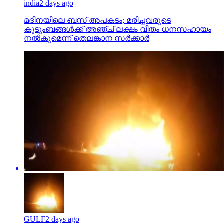
india
2 days ago
മദീനയിലെ ബസ് അപകടം; മരിച്ചവരുടെ
കുടുംബങ്ങള്‍ക്ക് അഞ്ച് ലക്ഷം വീതം ധനസഹായം
നല്‍കുമെന്ന് തെലങ്കാന സര്‍ക്കാര്‍
GULF
2 days ago