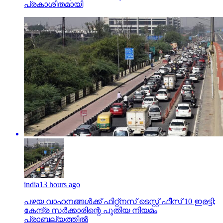
പ്രകാശിതമായി
india
13 hours ago
പഴയ വാഹനങ്ങള്‍ക്ക് ഫിറ്റ്‌നസ് ടെസ്റ്റ് ഫീസ് 10 ഇരട്ടി;
കേന്ദ്ര സര്‍ക്കാരിന്റെ പുതിയ നിയമം
പ്രാബല്യത്തില്‍