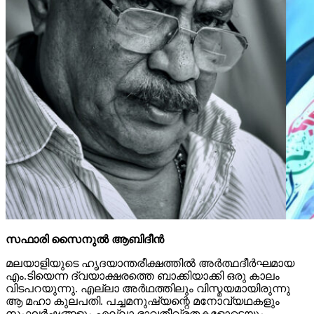
സഫാരി സൈനുല്‍ ആബിദീന്‍
മലയാളിയുടെ ഹൃദയാന്തരീക്ഷത്തില്‍ അര്‍ത്ഥദീര്‍ഘമായ
എം.ടിയെന്ന ദ്വയാക്ഷരത്തെ ബാക്കിയാക്കി ഒരു കാലം
വിടപറയുന്നു. എല്ലാ അര്‍ഥത്തിലും വിസ്മയമായിരുന്നു
ആ മഹാ കുലപതി. പച്ചമനുഷ്യന്റെ മനോവ്യഥകളും
സംഘര്‍ഷങ്ങളും എല്ലാ ഭാവതീവ്രതകളോടെയും