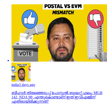
india
3 days ago
ബീഹാർ തിരഞ്ഞെടുപ്പ് പോസ്റ്റൽ ബാലറ്റ് ഫലം: MGB
142, NDA 98; എന്തുകൊണ്ടാണ് ഇത് ഇവിഎമ്മിന്
എതിരായിരിക്കുന്നത്?