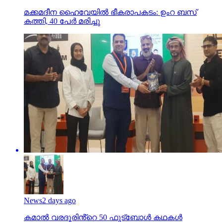
മക്കമദീന ഹൈവേയില്‍ ഭീകരാപകടം: ഉംറ ബസ്
കത്തി, 40 പേര്‍ മരിച്ചു
News
2 days ago
കമാൽ വരദൂരിൻ്റെ 50 ഫുട്ബോൾ കഥകൾ