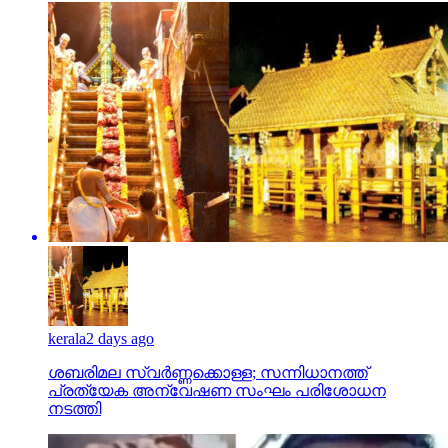
kerala
2 days ago
ശബരിമല സ്വര്‍ണ്ണക്കൊള്ള; സന്നിധാനത്ത്
പ്രത്യേക അന്വേഷണ സംഘം പരിശോധന
നടത്തി